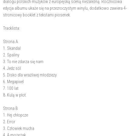
dialogu polskich muzyków z europejską sceną niezależną. Rocznicowa
edycja albumu ukaże się na przezroczystym winylu, dodatkowo zawiera 4-
stronicowy booklet z tekstami piosenek.
Tracklista:
Strona A
1. Skandal
2. Spaliny
3. To nie zdarza się nam
4. Jedz sól
5. Disko dla wrażliwej młodzieży
6. Megapixel
7. 100 lat
8. Kulą w płot
Strona B
1. Hej chłopcze
2. Error
3. Człowiek mucha
4. A może tak