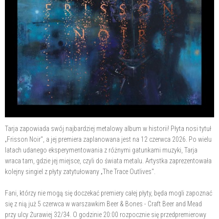
Tarja zapowiada swój najbardziej metalowy album w historii! Płyta nosi tytuł
„Frisson Noir", a jej premiera zaplanowana jest na 12 czerwca 2026. Po wielu
latach udanego eksperymentowania z różnymi gatunkami muzyki, Tarja
wraca tam, gdzie jej miejsce, czyli do świata metalu. Artystka zaprezentowała
kolejny singiel z płyty zatytułowany „The Trace Outlives".
Fani, którzy nie mogą się doczekać premiery całej płyty, będa mogli zapoznać
się z nią już 5 czerwca w warszawkim Beer & Bones - Craft Beer and Mead
przy ulcy Żurawiej 32/34. O godzinie 20:00 rozpocznie się przedpremierowy