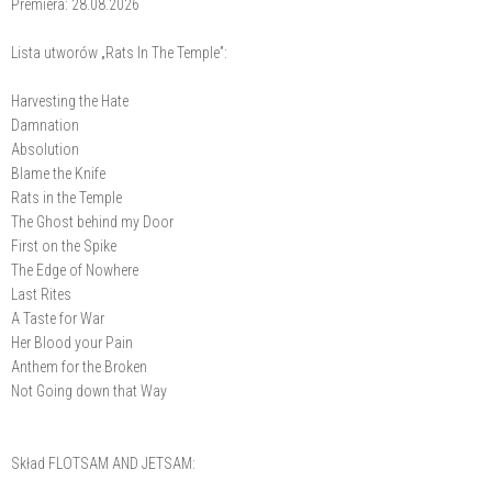
Premiera: 28.08.2026
Lista utworów „Rats In The Temple”:
Harvesting the Hate
Damnation
Absolution
Blame the Knife
Rats in the Temple
The Ghost behind my Door
First on the Spike
The Edge of Nowhere
Last Rites
A Taste for War
Her Blood your Pain
Anthem for the Broken
Not Going down that Way
Skład FLOTSAM AND JETSAM: