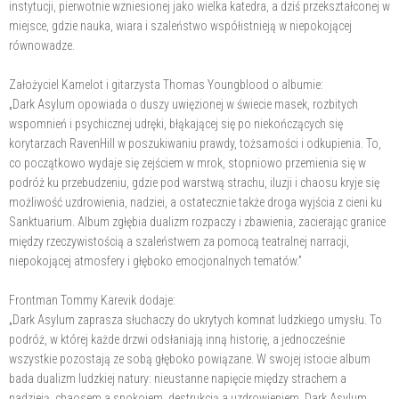
instytucji, pierwotnie wzniesionej jako wielka katedra, a dziś przekształconej w
miejsce, gdzie nauka, wiara i szaleństwo współistnieją w niepokojącej
równowadze.
Założyciel Kamelot i gitarzysta Thomas Youngblood o albumie:
„Dark Asylum opowiada o duszy uwięzionej w świecie masek, rozbitych
wspomnień i psychicznej udręki, błąkającej się po niekończących się
korytarzach RavenHill w poszukiwaniu prawdy, tożsamości i odkupienia. To,
co początkowo wydaje się zejściem w mrok, stopniowo przemienia się w
podróż ku przebudzeniu, gdzie pod warstwą strachu, iluzji i chaosu kryje się
możliwość uzdrowienia, nadziei, a ostatecznie także droga wyjścia z cieni ku
Sanktuarium. Album zgłębia dualizm rozpaczy i zbawienia, zacierając granice
między rzeczywistością a szaleństwem za pomocą teatralnej narracji,
niepokojącej atmosfery i głęboko emocjonalnych tematów.”
Frontman Tommy Karevik dodaje:
„Dark Asylum zaprasza słuchaczy do ukrytych komnat ludzkiego umysłu. To
podróż, w której każde drzwi odsłaniają inną historię, a jednocześnie
wszystkie pozostają ze sobą głęboko powiązane. W swojej istocie album
bada dualizm ludzkiej natury: nieustanne napięcie między strachem a
nadzieją, chaosem a spokojem, destrukcją a uzdrowieniem. Dark Asylum