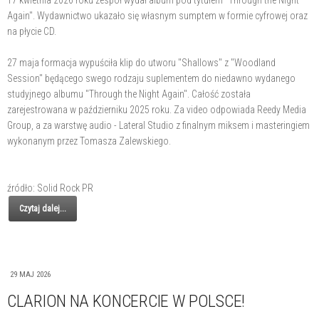
Again". Wydawnictwo ukazało się własnym sumptem w formie cyfrowej oraz
na płycie CD.
27 maja formacja wypuściła klip do utworu "Shallows" z "Woodland
Session" będącego swego rodzaju suplementem do niedawno wydanego
studyjnego albumu "Through the Night Again". Całość została
zarejestrowana w październiku 2025 roku. Za video odpowiada Reedy Media
Group, a za warstwę audio - Lateral Studio z finalnym miksem i masteringiem
wykonanym przez Tomasza Zalewskiego.
źródło: Solid Rock PR
Czytaj dalej...
29 MAJ 2026
CLARION NA KONCERCIE W POLSCE!