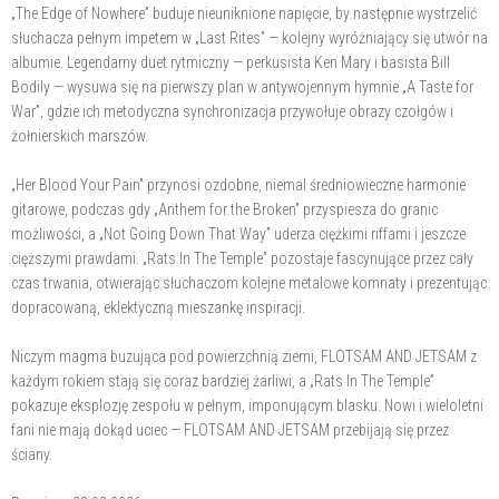
„The Edge of Nowhere” buduje nieuniknione napięcie, by następnie wystrzelić
słuchacza pełnym impetem w „Last Rites” — kolejny wyróżniający się utwór na
albumie. Legendarny duet rytmiczny — perkusista Ken Mary i basista Bill
Bodily — wysuwa się na pierwszy plan w antywojennym hymnie „A Taste for
War”, gdzie ich metodyczna synchronizacja przywołuje obrazy czołgów i
żołnierskich marszów.
„Her Blood Your Pain” przynosi ozdobne, niemal średniowieczne harmonie
gitarowe, podczas gdy „Anthem for the Broken” przyspiesza do granic
możliwości, a „Not Going Down That Way” uderza ciężkimi riffami i jeszcze
cięższymi prawdami. „Rats In The Temple” pozostaje fascynujące przez cały
czas trwania, otwierając słuchaczom kolejne metalowe komnaty i prezentując
dopracowaną, eklektyczną mieszankę inspiracji.
Niczym magma buzująca pod powierzchnią ziemi, FLOTSAM AND JETSAM z
każdym rokiem stają się coraz bardziej żarliwi, a „Rats In The Temple”
pokazuje eksplozję zespołu w pełnym, imponującym blasku. Nowi i wieloletni
fani nie mają dokąd uciec — FLOTSAM AND JETSAM przebijają się przez
ściany.