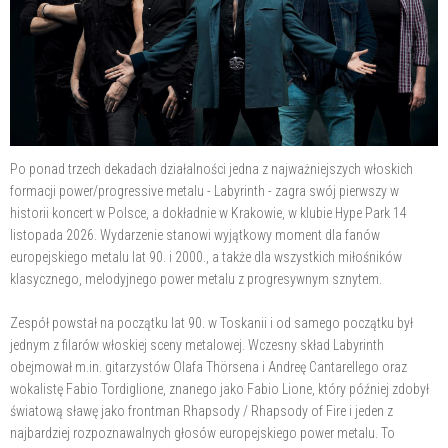
Po ponad trzech dekadach działalności jedna z najważniejszych włoskich
formacji power/progressive metalu - Labyrinth - zagra swój pierwszy w
historii koncert w Polsce, a dokładnie w Krakowie, w klubie Hype Park 14
listopada 2026. Wydarzenie stanowi wyjątkowy moment dla fanów
europejskiego metalu lat 90. i 2000., a także dla wszystkich miłośników
klasycznego, melodyjnego power metalu z progresywnym sznytem.
Zespół powstał na początku lat 90. w Toskanii i od samego początku był
jednym z filarów włoskiej sceny metalowej. Wczesny skład Labyrinth
obejmował m.in. gitarzystów Olafa Thörsena i Andreę Cantarellego oraz
wokalistę Fabio Tordiglione, znanego jako Fabio Lione, który później zdobył
światową sławę jako frontman Rhapsody / Rhapsody of Fire i jeden z
najbardziej rozpoznawalnych głosów europejskiego power metalu. To