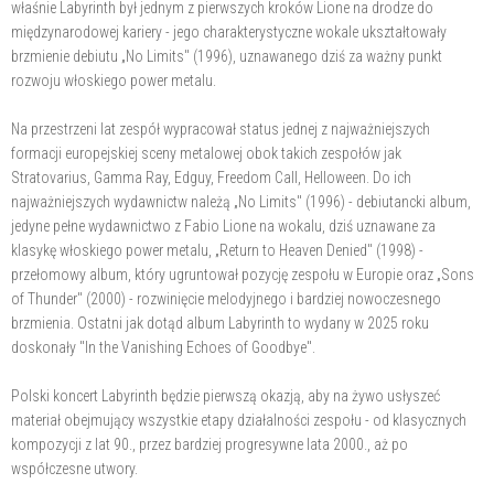
właśnie Labyrinth był jednym z pierwszych kroków Lione na drodze do
międzynarodowej kariery - jego charakterystyczne wokale ukształtowały
brzmienie debiutu „No Limits" (1996), uznawanego dziś za ważny punkt
rozwoju włoskiego power metalu.
Na przestrzeni lat zespół wypracował status jednej z najważniejszych
formacji europejskiej sceny metalowej obok takich zespołów jak
Stratovarius, Gamma Ray, Edguy, Freedom Call, Helloween. Do ich
najważniejszych wydawnictw należą „No Limits" (1996) - debiutancki album,
jedyne pełne wydawnictwo z Fabio Lione na wokalu, dziś uznawane za
klasykę włoskiego power metalu, „Return to Heaven Denied" (1998) -
przełomowy album, który ugruntował pozycję zespołu w Europie oraz „Sons
of Thunder" (2000) - rozwinięcie melodyjnego i bardziej nowoczesnego
brzmienia. Ostatni jak dotąd album Labyrinth to wydany w 2025 roku
doskonały "In the Vanishing Echoes of Goodbye".
Polski koncert Labyrinth będzie pierwszą okazją, aby na żywo usłyszeć
materiał obejmujący wszystkie etapy działalności zespołu - od klasycznych
kompozycji z lat 90., przez bardziej progresywne lata 2000., aż po
współczesne utwory.