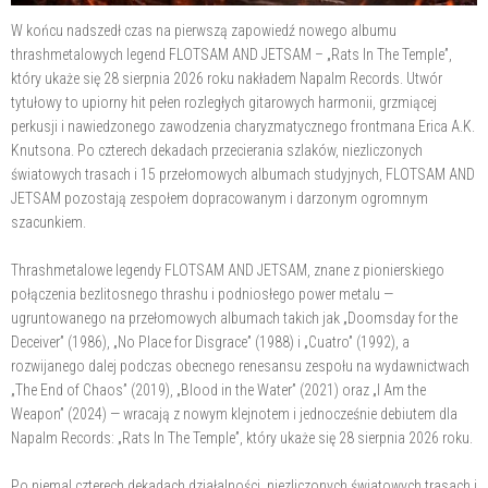
W końcu nadszedł czas na pierwszą zapowiedź nowego albumu
thrashmetalowych legend FLOTSAM AND JETSAM – „Rats In The Temple”,
który ukaże się 28 sierpnia 2026 roku nakładem Napalm Records. Utwór
tytułowy to upiorny hit pełen rozległych gitarowych harmonii, grzmiącej
perkusji i nawiedzonego zawodzenia charyzmatycznego frontmana Erica A.K.
Knutsona. Po czterech dekadach przecierania szlaków, niezliczonych
światowych trasach i 15 przełomowych albumach studyjnych, FLOTSAM AND
JETSAM pozostają zespołem dopracowanym i darzonym ogromnym
szacunkiem.
Thrashmetalowe legendy FLOTSAM AND JETSAM, znane z pionierskiego
połączenia bezlitosnego thrashu i podniosłego power metalu —
ugruntowanego na przełomowych albumach takich jak „Doomsday for the
Deceiver” (1986), „No Place for Disgrace” (1988) i „Cuatro” (1992), a
rozwijanego dalej podczas obecnego renesansu zespołu na wydawnictwach
„The End of Chaos” (2019), „Blood in the Water” (2021) oraz „I Am the
Weapon” (2024) — wracają z nowym klejnotem i jednocześnie debiutem dla
Napalm Records: „Rats In The Temple”, który ukaże się 28 sierpnia 2026 roku.
Po niemal czterech dekadach działalności, niezliczonych światowych trasach i