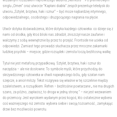
wizualnym rozdziałem najnowszego albumu „Nemesis" . Po premierowym
singlu „Omen" oraz utworze "Kapłani diabła" zespół prezentuje teledysk do
utworu „Sztylet, brzytwa, hak i sznur" – być może najbardziej intymnego,
odpowiedzialnego, osobistego i druzgocącego nagrania na płycie.
Utwór dotyka doświadczenia, które dotyka każdego człowieka: co dzieje się z
nami od środka, gdy ktoś bliski nas zdradził, zniszczył nasze zaufanie i
walczymy z sobą wewnętrznie by przez to przejść. Frontside nie ucieka od
odpowiedzi. Zamiast tego prowadzi słuchacza przez mroczne zakamarki
ludzkiej psychiki – miejsce, gdzie rozsądek i zemsta toczą bezlitosną walkę.
Tytuł nie jest metaforą przypadkową. Sztylet, brzytwa, hak i sznur do
narzędzia – ale nie dosłowne. To symbole myśli, które przychodzą do
skrzywdzonego człowieka w chwili największego bólu, gdy szatan nam
szepcze, a anioł milczy. Tekst rozgrywa się właśnie w tej szczelinie między
szaleństwem, a rozsądkiem. Refren – bezlitośnie powtarzane „ nie ma drugich
szans, za późno, zapłacisz, to droga w jedną stronę " – nie jest wezwaniem
do przemocy. Jest wyrokiem wydanym przez kogoś, kto ostatecznie wybiera
coś ważniejszego niż zemsta: wybiera siebie i swoją tożsamość , zamykając
drzwi bez możliwości powrotu.