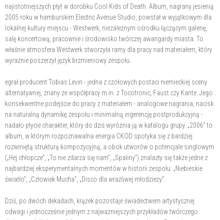
najistotniejszych płyt w dorobku Cool Kids of Death. Album, nagrany jesienią
2005 roku w hamburskim Electric Avenue Studio, powstał w wyjątkowym dla
lokalnej kultury miejscu - Westwerk, niezależnym ośrodku łączącym galerię,
salę koncertową, pracownie i środowisko twórczej awangardy miasta. To
właśnie atmosfera Westwerk stworzyła ramy dla pracy nad materiałem, który
wyraźnie poszerzył język brzmieniowy zespołu.
egrał producent Tobias Levin - jedna z czołowych postaci niemieckiej sceny
alternatywnej, znany ze współpracy m.in. z Tocotronic, Faust czy Kante. Jego
konsekwentne podejście do pracy z materiałem - analogowe nagrania, nacisk
na naturalną dynamikę zespołu i minimalną ingerencję postprodukcyjną -
nadało płycie charakter, który do dziś wyróżnia ją w katalogu grupy. „2006” to
album, w którym rozpoznawalna energia CKOD spotyka się z bardziej
rozwiniętą strukturą kompozycyjną, a obok utworów o potencjale singlowym
(„Hej chłopcze”, „To nie zdarza się nam”, „Spaliny”) znalazły się także jedne z
najbardziej eksperymentalnych momentów w historii zespołu: „Niebieskie
światło”, „Człowiek Mucha”, „Disco dla wrażliwej młodzieży”.
Dziś, po dwóch dekadach, krążek pozostaje świadectwem artystycznej
odwagi i jednocześnie jednym z najważniejszych przykładów twórczego