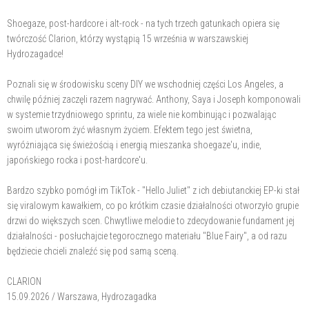
Shoegaze, post-hardcore i alt-rock - na tych trzech gatunkach opiera się
twórczość Clarion, którzy wystąpią 15 września w warszawskiej
Hydrozagadce!
Poznali się w środowisku sceny DIY we wschodniej części Los Angeles, a
chwilę później zaczęli razem nagrywać. Anthony, Saya i Joseph komponowali
w systemie trzydniowego sprintu, za wiele nie kombinując i pozwalając
swoim utworom żyć własnym życiem. Efektem tego jest świetna,
wyróżniająca się świeżością i energią mieszanka shoegaze'u, indie,
japońskiego rocka i post-hardcore'u.
Bardzo szybko pomógł im TikTok - "Hello Juliet" z ich debiutanckiej EP-ki stał
się viralowym kawałkiem, co po krótkim czasie działalności otworzyło grupie
drzwi do większych scen. Chwytliwe melodie to zdecydowanie fundament jej
działalności - posłuchajcie tegorocznego materiału "Blue Fairy", a od razu
będziecie chcieli znaleźć się pod samą sceną.
CLARION
15.09.2026 / Warszawa, Hydrozagadka