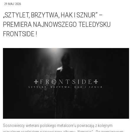
29 MAJ 2026
„SZTYLET, BRZYTWA, HAK I SZNUR” –
PREMIERA NAJNOWSZEGO TELEDYSKU
FRONTSIDE !
Sosnowieccy weterani polskiego metalcore'u powracają z kolejnym