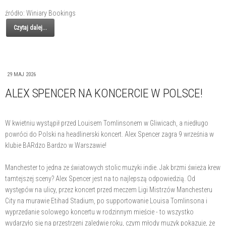
źródło: Winiary Bookings
Czytaj dalej...
29 MAJ 2026
ALEX SPENCER NA KONCERCIE W POLSCE!
W kwietniu wystąpił przed Louisem Tomlinsonem w Gliwicach, a niedługo
powróci do Polski na headlinerski koncert. Alex Spencer zagra 9 września w
klubie BARdzo Bardzo w Warszawie!
Manchester to jedna ze światowych stolic muzyki indie. Jak brzmi świeża krew
tamtejszej sceny? Alex Spencer jest na to najlepszą odpowiedzią. Od
występów na ulicy, przez koncert przed meczem Ligi Mistrzów Manchesteru
City na murawie Etihad Stadium, po supportowanie Louisa Tomlinsona i
wyprzedanie solowego koncertu w rodzinnym mieście - to wszystko
wydarzyło się na przestrzeni zaledwie roku, czym młody muzyk pokazuje, że