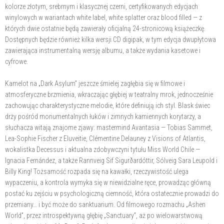
kolorze złotym, srebrnym i klasycznej czerni, certyfikowanych edycjach
winylowych w wariantach white label, white splatter oraz blood filled — z
których dwie ostatnie będą zawierały oficjalną 24-stronicową książeczkę.
Dostępnych będzie również kilka wersji CD digipak, w tym edycja dwupłytowa
zawierająca instrumentalną wersję albumu, a także wydania kasetowe i
cyfrowe.
Kamelot na „Dark Asylum” jeszcze śmielej zagłębia się w filmowe i
atmosferyczne brzmienia, wkraczając głębiej w teatralny mrok, jednocześnie
zachowując charakterystyczne melodie, które definiują ich styl. Blask świec
drży pośród monumentalnych łuków i zimnych kamiennych korytarzy, a
słuchacza witają znajome zjawy: mastermind Avantasia — Tobias Sammet,
Lea-Sophie Fischer z Eluveitie, Clémentine Delauney z Visions of Atlantis,
wokalistka Decessus i aktualna zdobywczyni tytułu Miss World Chile —
Ignacia Fernández, a także Rannveig Sif Sigurðardóttir, Sólveig Sara Leupold i
Billy King! Tożsamość rozpada się na kawałki, rzeczywistość ulega
wypaczeniu, a kontrola wymyka się w niewidzialne ręce, prowadząc główną
postać ku zejściu w psychologiczną ciemność, która ostatecznie prowadzi do
przemiany… i być może do sanktuarium. Od filmowego rozmachu „Ashen
World”, przez introspektywną głębię „Sanctuary”, aż po wielowarstwową