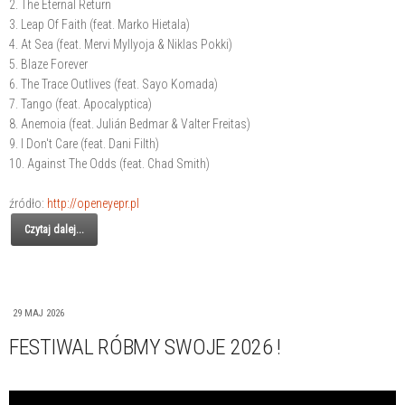
2. The Eternal Return
3. Leap Of Faith (feat. Marko Hietala)
4. At Sea (feat. Mervi Myllyoja & Niklas Pokki)
5. Blaze Forever
6. The Trace Outlives (feat. Sayo Komada)
7. Tango (feat. Apocalyptica)
8. Anemoia (feat. Julián Bedmar & Valter Freitas)
9. I Don't Care (feat. Dani Filth)
10. Against The Odds (feat. Chad Smith)
źródło:
http://openeyepr.pl
Czytaj dalej...
29 MAJ 2026
FESTIWAL RÓBMY SWOJE 2026 !