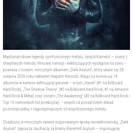
Międzynarodowe legendy symfonicznego metalu, zespół Kamelot — znany z
chwytliwych melodii, filmowej narracji i elektryzujących występów na żywo —
powraca z nowym, mrocznym albumem „Dark Asylum”, który ukaże się 28
sierpnia 2026 roku nakładem Napalm Records. Mając na koncie już 14
albumów w karierze definiującej gatunek — w tym „Haven” (#1 na Billboard
Hard Rock), „The Shadow Theory” (#2 na Billboard Hard Rock, #1 na Amazon
Hard Rock & Metal) oraz ostatni „The Awakening” (#2 na Billboard Hard Rock i
Top 10 niemieckich list przebojów) — zespół od ponad trzech dekad
pozostaje jedną z najpotężniejszych sił współczesnego metalu.
Osadzony w mrocznym świecie inspirowanym epoką neowiktoriańską, „Dark
Asylum” zaprasza słuchaczy za bramy RavenHill Asylum — imponującej