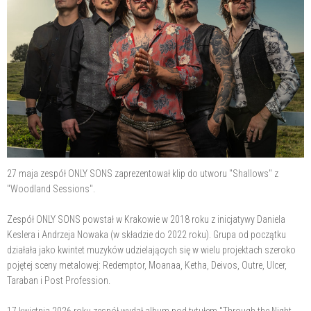
27 maja zespół ONLY SONS zaprezentował klip do utworu "Shallows" z
"Woodland Sessions".
Zespół ONLY SONS powstał w Krakowie w 2018 roku z inicjatywy Daniela
Keslera i Andrzeja Nowaka (w składzie do 2022 roku). Grupa od początku
działała jako kwintet muzyków udzielających się w wielu projektach szeroko
pojętej sceny metalowej: Redemptor, Moanaa, Ketha, Deivos, Outre, Ulcer,
Taraban i Post Profession.
17 kwietnia 2026 roku zespół wydał album pod tytułem "Through the Night