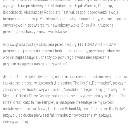
występach na prestiżowych festiwalach takich jak Wacken, Graspop,
Bloodstock, Alcatraz czy Rock Hard Festival, zespół doprowadził swoje
brzmienie do perfekcji. Miażdżące blast beaty, płonące gitary, epickie aranżacje
smyczkowe i niepowtarzalny, nawiedzony wokal Erica A.K. Knutsona
przebijają słuchaczy z niszczycielską siłą.
Gdy świątynia zostaje oblężona przez szczury, FLOTSAM AND JETSAM
pokrywają jej ściany mrocznymi historiami o śmierci, przemocy, zdradzie i
wojnie, zapraszając słuchaczy do ponurego świata niebezpiecznie
przypominającego naszą rzeczywistość.
„Rats In The Temple” otwiera się mocnym uderzeniem stadionowych refrenów
i zawrotnej precyzji w utworach „Harvesting The Hate” i „Damnation”, po czym
zanurza się w thrashowej wirtuozerii „Absolution”. Legendarny gitarowy duet
Michael Gilbert i Steve Conley maluje upiorne muzyczne obrazy w „Blame The
Knife” oraz „Rats In The Temple”, a następnie prezentuje pełnię swoich
metalowych możliwości w „The Ghost Behind My Door” i „First on the Spike”,
przywołując ducha pierwszej fali thrashu z nowoczesną, miażdżącą
intensywnością.