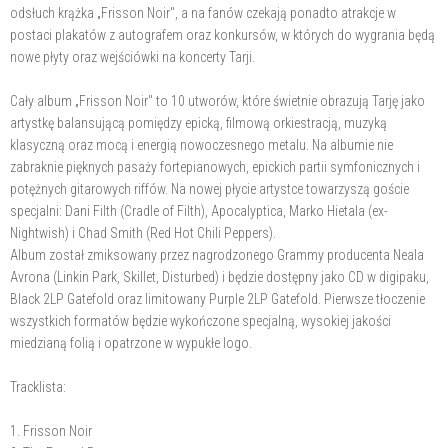
odsłuch krążka „Frisson Noir", a na fanów czekają ponadto atrakcje w
postaci plakatów z autografem oraz konkursów, w których do wygrania będą
nowe płyty oraz wejściówki na koncerty Tarji.
Cały album „Frisson Noir" to 10 utworów, które świetnie obrazują Tarję jako
artystkę balansującą pomiędzy epicką, filmową orkiestracją, muzyką
klasyczną oraz mocą i energią nowoczesnego metalu. Na albumie nie
zabraknie pięknych pasaży fortepianowych, epickich partii symfonicznych i
potężnych gitarowych riffów. Na nowej płycie artystce towarzyszą goście
specjalni: Dani Filth (Cradle of Filth), Apocalyptica, Marko Hietala (ex-
Nightwish) i Chad Smith (Red Hot Chili Peppers).
Album został zmiksowany przez nagrodzonego Grammy producenta Neala
Avrona (Linkin Park, Skillet, Disturbed) i będzie dostępny jako CD w digipaku,
Black 2LP Gatefold oraz limitowany Purple 2LP Gatefold. Pierwsze tłoczenie
wszystkich formatów będzie wykończone specjalną, wysokiej jakości
miedzianą folią i opatrzone w wypukłe logo.
Tracklista:
1. Frisson Noir