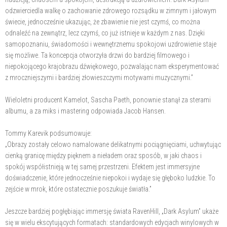
odzwierciedla walkę o zachowanie zdrowego rozsądku w zimnym i jałowym
świecie, jednocześnie ukazując, że zbawienie nie jest czymś, co można
odnaleźć na zewnątrz, lecz czymś, co już istnieje w każdym z nas. Dzięki
samopoznaniu, świadomości i wewnętrznemu spokojowi uzdrowienie staje
się możliwe. Ta koncepcja otworzyła drzwi do bardziej filmowego i
niepokojącego krajobrazu dźwiękowego, pozwalając nam eksperymentować
z mroczniejszymi i bardziej złowieszczymi motywami muzycznymi.”
Wieloletni producent Kamelot, Sascha Paeth, ponownie stanął za sterami
albumu, a za miks i mastering odpowiada Jacob Hansen.
Tommy Karevik podsumowuje:
„Obrazy zostały celowo namalowane delikatnymi pociągnięciami, uchwytując
cienką granicę między pięknem a nieładem oraz sposób, w jaki chaos i
spokój współistnieją w tej samej przestrzeni. Efektem jest immersyjne
doświadczenie, które jednocześnie niepokoi i wydaje się głęboko ludzkie. To
zejście w mrok, które ostatecznie poszukuje światła.”
Jeszcze bardziej pogłębiając immersję świata RavenHill, „Dark Asylum” ukaże
się w wielu ekscytujących formatach: standardowych edycjach winylowych w