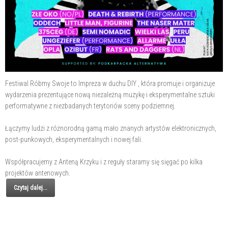
Festiwal Róbmy Swoje to Impreza w duchu DIY , która promuje i organizuje
wydarzenia prezentujące nową niezależną muzykę i eksperymentalne sztuki
performatywne z niezbadanych terytoriów sceny podziemnej.
Łączymy ludzi z różnorodną gamą mało znanych artystów elektronicznych,
post-punkowych, eksperymentalnych i nowej fali.
Współpracujemy z Anteną Krzyku i z reguły staramy się sięgać po kilka
projektów antenowych.
Czytaj dalej...