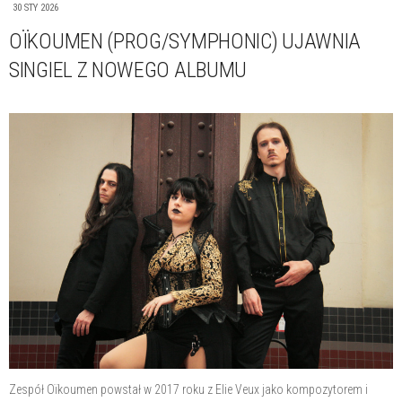
30 STY 2026
OÏKOUMEN (PROG/SYMPHONIC) UJAWNIA
SINGIEL Z NOWEGO ALBUMU
Zespół Oïkoumen powstał w 2017 roku z Elie Veux jako kompozytorem i