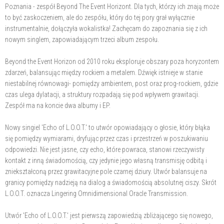
Poznania - zespół Beyond The Event Horizont. Dla tych, którzy ich znają może
to być zaskoczeniem, ale do zespółu, który do tej pory grał wyłącznie
instrumentalnie, dołączyła wokalistka! Zachęcam do zapoznania się z ich
nowym singlem, zapowiadającym trzeci album zespołu.
Beyond the Event Horizon od 2010 roku eksploruje obszary poza horyzontem
zdarzeń, balansując między rockiem a metalem. Dźwięk istnieje w stanie
niestabilnej równowagi- pomiędzy ambientem, post oraz prog-rockiem, gdzie
czas ulega dylatacji, a struktury rozpadają się pod wpływem grawitacji.
Zespół ma na koncie dwa albumy i EP.
Nowy singiel 'Echo of L.O.O.T.' to utwór opowiadający o głosie, który błąka
się pomiędzy wymiarami, dryfując przez czas i przestrzeń w poszukiwaniu
odpowiedzi. Nie jest jasne, czy echo, które powraca, stanowi rzeczywisty
kontakt z inną świadomością, czy jedynie jego własną transmisję odbitą i
zniekształconą przez grawitacyjne pole czarnej dziury. Utwór balansuje na
granicy pomiędzy nadzieją na dialog a świadomością absolutnej ciszy. Skrót
L.O.O.T. oznacza Lingering Omnidimensional Oracle Transmission.
Utwór 'Echo of L.O.O.T.' jest pierwszą zapowiedzią zbliżającego się nowego,