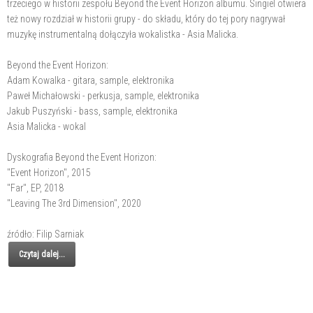
trzeciego w historii zespołu Beyond the Event Horizon albumu. Singiel otwiera
też nowy rozdział w historii grupy - do składu, który do tej pory nagrywał
muzykę instrumentalną dołączyła wokalistka - Asia Malicka.
Beyond the Event Horizon:
Adam Kowalka - gitara, sample, elektronika
Paweł Michałowski - perkusja, sample, elektronika
Jakub Puszyński - bass, sample, elektronika
Asia Malicka - wokal
Dyskografia Beyond the Event Horizon:
"Event Horizon", 2015
"Far", EP, 2018
"Leaving The 3rd Dimension", 2020
źródło: Filip Sarniak
Czytaj dalej...