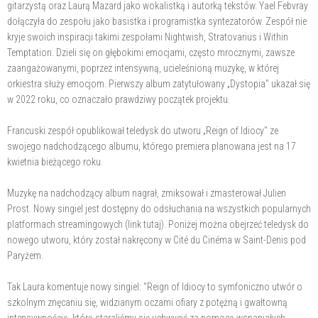
gitarzystą oraz Laurą Mazard jako wokalistką i autorką tekstów. Yael Febvray
dołączyła do zespołu jako basistka i programistka syntezatorów. Zespół nie
kryje swoich inspiracji takimi zespołami Nightwish, Stratovarius i Within
Temptation. Dzieli się on głębokimi emocjami, często mrocznymi, zawsze
zaangażowanymi, poprzez intensywną, ucieleśnioną muzykę, w której
orkiestra służy emocjom. Pierwszy album zatytułowany „Dystopia" ukazał się
w 2022 roku, co oznaczało prawdziwy początek projektu.
Francuski zespół opublikował teledysk do utworu „Reign of Idiocy" ze
swojego nadchodzącego albumu, którego premiera planowana jest na 17
kwietnia bieżącego roku.
Muzykę na nadchodzący album nagrał, zmiksował i zmasterował Julien
Prost. Nowy singiel jest dostępny do odsłuchania na wszystkich popularnych
platformach streamingowych (link tutaj). Poniżej można obejrzeć teledysk do
nowego utworu, który został nakręcony w Cité du Cinéma w Saint-Denis pod
Paryżem.
Tak Laura komentuje nowy singiel: "Reign of Idiocy to symfoniczno utwór o
szkolnym znęcaniu się, widzianym oczami ofiary z potężną i gwałtowną