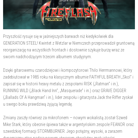
Przyszłość rysuje się w jaśniejszych barwach niż kiedykolwiek dla
GENERATION STEEL! Kwintet z Wetzlar w Niemczech przeprowadził gruntowną
reorganizację na wszystkich frontach i dosłownie szykuje burzę wraz ze
swoim nadchodzącym trzecim albumem studyjnym.
Dzięki gitarowemu czarodziejowi i kompozytorowi Thilo Herrmannowi, który
zadebiutował w 1985 roku na klasycznym albumie FAITHFUL BREATH „Skol” i
zapisał się w historii heavy metalu z zespołami RISK („Ratman” i in.),
RUNNING WILD („Black Hand Inn”, „Masquerade” i in.) oraz GRAVE DIGGER
(„Ballads Of A Hangman” i in.), lider zespołu i gitarzysta Jack the Riffer zyskał
u swego boku prawdziwą żyjącą legendę.
Zmiany zaszły również za mikrofonem — nowym wokalistą został Szwed
Mike Stark, który obecnie śpiewa także w argentyńskim zespole FEANOR oraz
szwedzkiej formacji STORMBURNER. Jego potężny, wysoki, a zarazem
dynamiczny głos nadaje nowym utworom absolutny znak jakości.