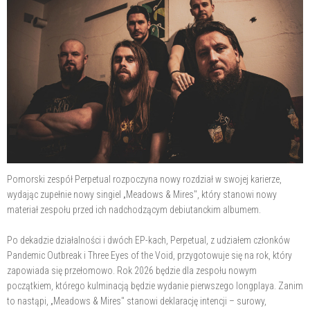
Pomorski zespół Perpetual rozpoczyna nowy rozdział w swojej karierze,
wydając zupełnie nowy singiel „Meadows & Mires", który stanowi nowy
materiał zespołu przed ich nadchodzącym debiutanckim albumem.
Po dekadzie działalności i dwóch EP-kach, Perpetual, z udziałem członków
Pandemic Outbreak i Three Eyes of the Void, przygotowuje się na rok, który
zapowiada się przełomowo. Rok 2026 będzie dla zespołu nowym
początkiem, którego kulminacją będzie wydanie pierwszego longplaya. Zanim
to nastąpi, „Meadows & Mires" stanowi deklarację intencji – surowy,