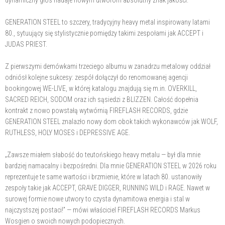
GENERATION STEEL to szczery, tradycyjny heavy metal inspirowany latami
80., sytuujący się stylistycznie pomiędzy takimi zespołami jak ACCEPT i
JUDAS PRIEST.
Z pierwszymi demówkami trzeciego albumu w zanadrzu metalowy oddział
odniósł kolejne sukcesy: zespół dołączył do renomowanej agencji
bookingowej WE-LIVE, w której katalogu znajdują się m.in. OVERKILL,
SACRED REICH, SODOM oraz ich sąsiedzi z BLIZZEN. Całość dopełnia
kontrakt z nowo powstałą wytwórnią FIREFLASH RECORDS, gdzie
GENERATION STEEL znalazło nowy dom obok takich wykonawców jak WOLF,
RUTHLESS, HOLY MOSES i DEPRESSIVE AGE.
„Zawsze miałem słabość do teutońskiego heavy metalu — był dla mnie
bardziej namacalny i bezpośredni. Dla mnie GENERATION STEEL w 2026 roku
reprezentuje te same wartości i brzmienie, które w latach 80. ustanowiły
zespoły takie jak ACCEPT, GRAVE DIGGER, RUNNING WILD i RAGE. Nawet w
surowej formie nowe utwory to czysta dynamitowa energia i stal w
najczystszej postaci!” — mówi właściciel FIREFLASH RECORDS Markus
Wosgien o swoich nowych podopiecznych.