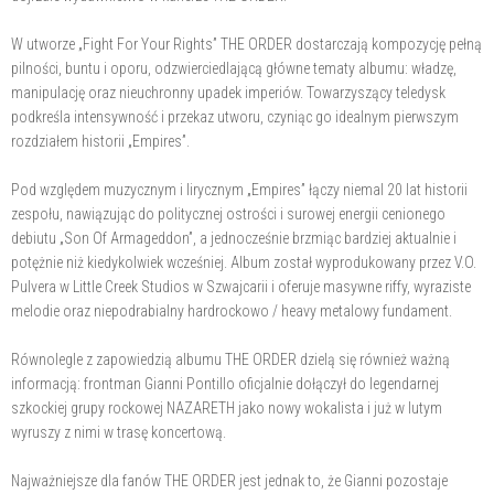
W utworze „Fight For Your Rights” THE ORDER dostarczają kompozycję pełną
pilności, buntu i oporu, odzwierciedlającą główne tematy albumu: władzę,
manipulację oraz nieuchronny upadek imperiów. Towarzyszący teledysk
podkreśla intensywność i przekaz utworu, czyniąc go idealnym pierwszym
rozdziałem historii „Empires”.
Pod względem muzycznym i lirycznym „Empires” łączy niemal 20 lat historii
zespołu, nawiązując do politycznej ostrości i surowej energii cenionego
debiutu „Son Of Armageddon”, a jednocześnie brzmiąc bardziej aktualnie i
potężnie niż kiedykolwiek wcześniej. Album został wyprodukowany przez V.O.
Pulvera w Little Creek Studios w Szwajcarii i oferuje masywne riffy, wyraziste
melodie oraz niepodrabialny hardrockowo / heavy metalowy fundament.
Równolegle z zapowiedzią albumu THE ORDER dzielą się również ważną
informacją: frontman Gianni Pontillo oficjalnie dołączył do legendarnej
szkockiej grupy rockowej NAZARETH jako nowy wokalista i już w lutym
wyruszy z nimi w trasę koncertową.
Najważniejsze dla fanów THE ORDER jest jednak to, że Gianni pozostaje