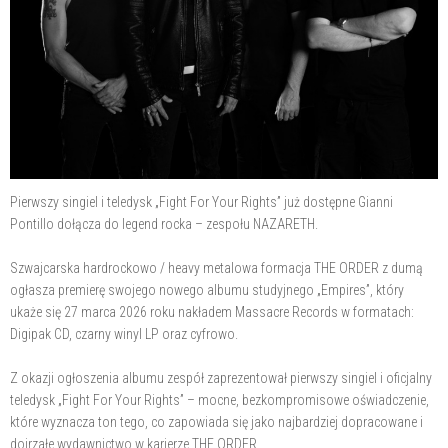
Pierwszy singiel i teledysk „Fight For Your Rights” już dostępne Gianni
Pontillo dołącza do legend rocka – zespołu NAZARETH.
Szwajcarska hardrockowo / heavy metalowa formacja THE ORDER z dumą
ogłasza premierę swojego nowego albumu studyjnego „Empires”, który
ukaże się 27 marca 2026 roku nakładem Massacre Records w formatach:
Digipak CD, czarny winyl LP oraz cyfrowo.
Z okazji ogłoszenia albumu zespół zaprezentował pierwszy singiel i oficjalny
teledysk „Fight For Your Rights” – mocne, bezkompromisowe oświadczenie,
które wyznacza ton tego, co zapowiada się jako najbardziej dopracowane i
dojrzałe wydawnictwo w karierze THE ORDER.