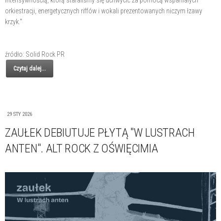
intensywnością, którą staraliśmy się uchwycić za pomocą wspaniałych
orkiestracji, energetycznych riffów i wokali prezentowanych niczym łzawy
krzyk."
źródło: Solid Rock PR
Czytaj dalej...
29 STY 2026
ZAUŁEK DEBIUTUJE PŁYTĄ "W LUSTRACH
ANTEN". ALT ROCK Z OŚWIĘCIMIA