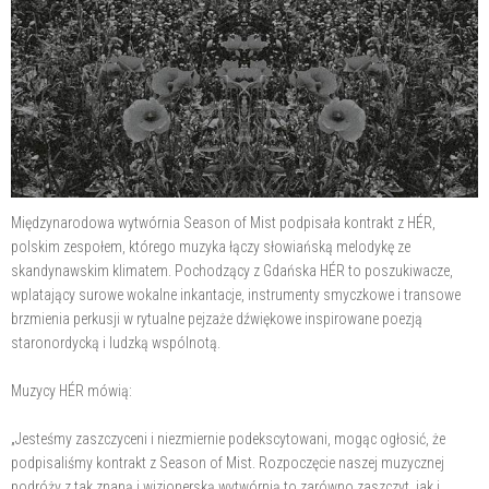
Międzynarodowa wytwórnia Season of Mist podpisała kontrakt z HÉR,
polskim zespołem, którego muzyka łączy słowiańską melodykę ze
skandynawskim klimatem. Pochodzący z Gdańska HÉR to poszukiwacze,
wplatający surowe wokalne inkantacje, instrumenty smyczkowe i transowe
brzmienia perkusji w rytualne pejzaże dźwiękowe inspirowane poezją
staronordycką i ludzką wspólnotą.
Muzycy HÉR mówią:
„Jesteśmy zaszczyceni i niezmiernie podekscytowani, mogąc ogłosić, że
podpisaliśmy kontrakt z Season of Mist. Rozpoczęcie naszej muzycznej
podróży z tak znaną i wizjonerską wytwórnią to zarówno zaszczyt, jak i