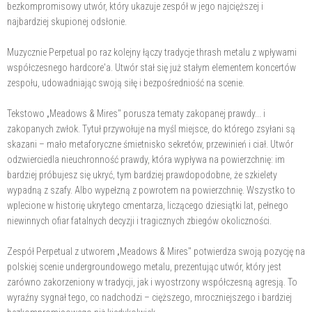
bezkompromisowy utwór, który ukazuje zespół w jego najcięższej i
najbardziej skupionej odsłonie.
Muzycznie Perpetual po raz kolejny łączy tradycje thrash metalu z wpływami
współczesnego hardcore'a. Utwór stał się już stałym elementem koncertów
zespołu, udowadniając swoją siłę i bezpośredniość na scenie.
Tekstowo „Meadows & Mires" porusza tematy zakopanej prawdy... i
zakopanych zwłok. Tytuł przywołuje na myśl miejsce, do którego zsyłani są
skazani – mało metaforyczne śmietnisko sekretów, przewinień i ciał. Utwór
odzwierciedla nieuchronność prawdy, która wypływa na powierzchnię: im
bardziej próbujesz się ukryć, tym bardziej prawdopodobne, że szkielety
wypadną z szafy. Albo wypełzną z powrotem na powierzchnię. Wszystko to
wplecione w historię ukrytego cmentarza, liczącego dziesiątki lat, pełnego
niewinnych ofiar fatalnych decyzji i tragicznych zbiegów okoliczności.
Zespół Perpetual z utworem „Meadows & Mires" potwierdza swoją pozycję na
polskiej scenie undergroundowego metalu, prezentując utwór, który jest
zarówno zakorzeniony w tradycji, jak i wyostrzony współczesną agresją. To
wyraźny sygnał tego, co nadchodzi – cięższego, mroczniejszego i bardziej