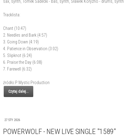
sax, synth, Tomek Sadecki - bas, synth, Sławek Koryzno - drums, synth
Tracklista:
Chant (10:47)
2. Needles and Bark (4:57)
3. Going Down (4:19)
4. Patience in Observation (3:02)
5. Slipknot (6:24)
6. Praise the Day (6:08)
7. Farewell (6:32)
źródło:P Mystic Production
Czytaj dalej...
27 STY 2026
POWERWOLF - NEW LIVE SINGLE "1589"