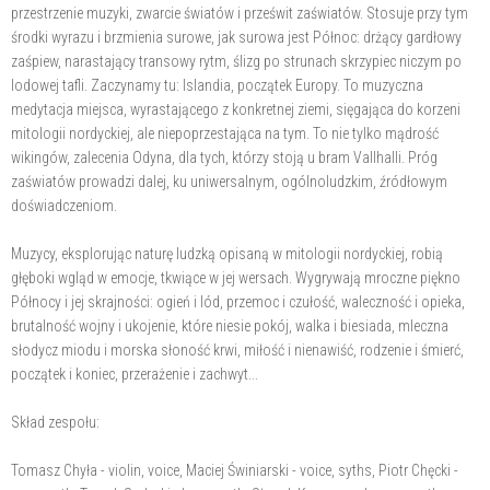
przestrzenie muzyki, zwarcie światów i prześwit zaświatów. Stosuje przy tym
środki wyrazu i brzmienia surowe, jak surowa jest Północ: drżący gardłowy
zaśpiew, narastający transowy rytm, ślizg po strunach skrzypiec niczym po
lodowej tafli. Zaczynamy tu: Islandia, początek Europy. To muzyczna
medytacja miejsca, wyrastającego z konkretnej ziemi, sięgająca do korzeni
mitologii nordyckiej, ale niepoprzestająca na tym. To nie tylko mądrość
wikingów, zalecenia Odyna, dla tych, którzy stoją u bram Vallhalli. Próg
zaświatów prowadzi dalej, ku uniwersalnym, ogólnoludzkim, źródłowym
doświadczeniom.
Muzycy, eksplorując naturę ludzką opisaną w mitologii nordyckiej, robią
głęboki wgląd w emocje, tkwiące w jej wersach. Wygrywają mroczne piękno
Północy i jej skrajności: ogień i lód, przemoc i czułość, waleczność i opieka,
brutalność wojny i ukojenie, które niesie pokój, walka i biesiada, mleczna
słodycz miodu i morska słoność krwi, miłość i nienawiść, rodzenie i śmierć,
początek i koniec, przerażenie i zachwyt...
Skład zespołu:
Tomasz Chyła - violin, voice, Maciej Świniarski - voice, syths, Piotr Chęcki -