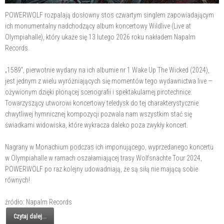
POWERWOLF rozpalają dosłowny stos czwartym singlem zapowiadającym
ich monumentalny nadchodzący album koncertowy Wildlive (Live at
Olympiahalle), który ukaże się 13 lutego 2026 roku nakładem Napalm
Records.
„1589”, pierwotnie wydany na ich albumie nr 1 Wake Up The Wicked (2024),
jest jednym z wielu wyróżniających się momentów tego wydawnictwa live —
ożywionym dzięki płonącej scenografii i spektakularnej pirotechnice.
Towarzyszący utworowi koncertowy teledysk do tej charakterystycznie
chwytliwej hymnicznej kompozycji pozwala nam wszystkim stać się
świadkami widowiska, które wykracza daleko poza zwykły koncert.
Nagrany w Monachium podczas ich imponującego, wyprzedanego koncertu
w Olympiahalle w ramach oszałamiającej trasy Wolfsnächte Tour 2024,
POWERWOLF po raz kolejny udowadniają, że są siłą nie mającą sobie
równych!
źródło: Napalm Records
Czytaj dalej...