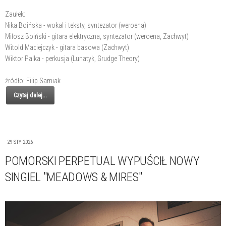
Zaułek:
Nika Boińska - wokal i teksty, syntezator (weroena)
Miłosz Boiński - gitara elektryczna, syntezator (weroena, Zachwyt)
Witold Maciejczyk - gitara basowa (Zachwyt)
Wiktor Palka - perkusja (Lunatyk, Grudge Theory)
źródło: Filip Sarniak
Czytaj dalej...
29 STY 2026
POMORSKI PERPETUAL WYPUŚCIŁ NOWY
SINGIEL "MEADOWS & MIRES"