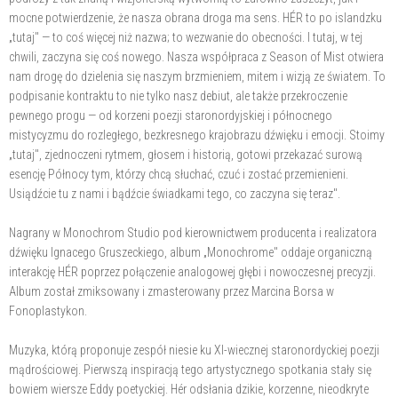
mocne potwierdzenie, że nasza obrana droga ma sens. HÉR to po islandzku
„tutaj" — to coś więcej niż nazwa; to wezwanie do obecności. I tutaj, w tej
chwili, zaczyna się coś nowego. Nasza współpraca z Season of Mist otwiera
nam drogę do dzielenia się naszym brzmieniem, mitem i wizją ze światem. To
podpisanie kontraktu to nie tylko nasz debiut, ale także przekroczenie
pewnego progu — od korzeni poezji staronordyjskiej i północnego
mistycyzmu do rozległego, bezkresnego krajobrazu dźwięku i emocji. Stoimy
„tutaj", zjednoczeni rytmem, głosem i historią, gotowi przekazać surową
esencję Północy tym, którzy chcą słuchać, czuć i zostać przemienieni.
Usiądźcie tu z nami i bądźcie świadkami tego, co zaczyna się teraz".
Nagrany w Monochrom Studio pod kierownictwem producenta i realizatora
dźwięku Ignacego Gruszeckiego, album „Monochrome" oddaje organiczną
interakcję HÉR poprzez połączenie analogowej głębi i nowoczesnej precyzji.
Album został zmiksowany i zmasterowany przez Marcina Borsa w
Fonoplastykon.
Muzyka, którą proponuje zespół niesie ku XI-wiecznej staronordyckiej poezji
mądrościowej. Pierwszą inspiracją tego artystycznego spotkania stały się
bowiem wiersze Eddy poetyckiej. Hér odsłania dzikie, korzenne, nieodkryte