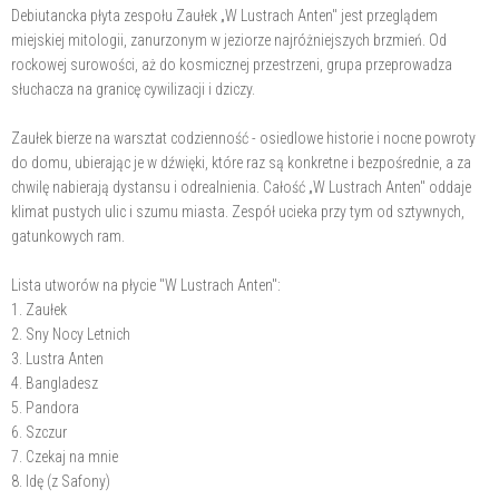
Debiutancka płyta zespołu Zaułek „W Lustrach Anten" jest przeglądem
miejskiej mitologii, zanurzonym w jeziorze najróżniejszych brzmień. Od
rockowej surowości, aż do kosmicznej przestrzeni, grupa przeprowadza
słuchacza na granicę cywilizacji i dziczy.
Zaułek bierze na warsztat codzienność - osiedlowe historie i nocne powroty
do domu, ubierając je w dźwięki, które raz są konkretne i bezpośrednie, a za
chwilę nabierają dystansu i odrealnienia. Całość „W Lustrach Anten" oddaje
klimat pustych ulic i szumu miasta. Zespół ucieka przy tym od sztywnych,
gatunkowych ram.
Lista utworów na płycie "W Lustrach Anten":
1. Zaułek
2. Sny Nocy Letnich
3. Lustra Anten
4. Bangladesz
5. Pandora
6. Szczur
7. Czekaj na mnie
8. Idę (z Safony)