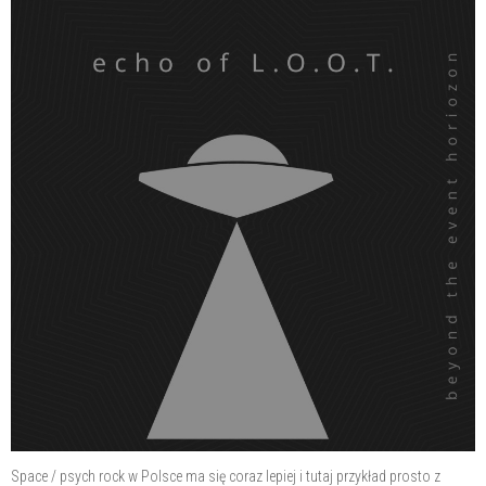
Space / psych rock w Polsce ma się coraz lepiej i tutaj przykład prosto z