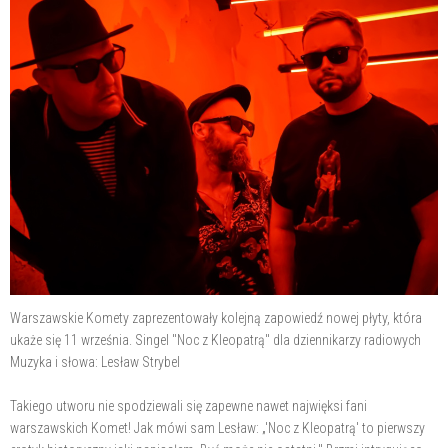
Warszawskie Komety zaprezentowały kolejną zapowiedź nowej płyty, która
ukaże się 11 września. Singel "Noc z Kleopatrą" dla dziennikarzy radiowych
Muzyka i słowa: Lesław Strybel
Takiego utworu nie spodziewali się zapewne nawet najwięksi fani
warszawskich Komet! Jak mówi sam Lesław: „'Noc z Kleopatrą' to pierwszy