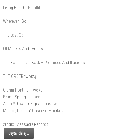
Living For The Nightlife
Wherever I Go
The Last Call
Of Martyrs And Tyrants
The Bonehead's Back – Promises And Illusions
THE ORDER tworzą:
Gianni Pontillo – wokal
Bruno Spring – gitara
Alain Schwaller – gitara basowa
Mauro „Tschibu” Casciero – perkusja
źródło: Massacre Records
Czytaj dalej...