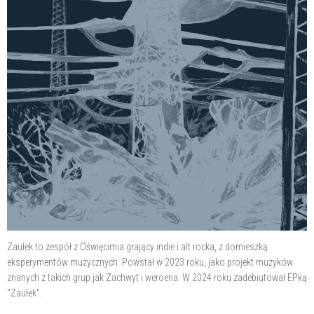
Zaułek to zespół z Oświęcimia grający indie i alt rocka, z domieszką
eksperymentów muzycznych. Powstał w 2023 roku, jako projekt muzyków
znanych z takich grup jak Zachwyt i weroena. W 2024 roku zadebiutował EPką
"Zaułek".