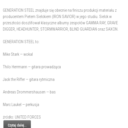
GENERATION STEEL znajduje się obecnie na finiszu produkcji materiału z
producentem Pietem Sielckiem (IRON SAVIOR) w jego studiu. Sielck w
przeszłości doszlifował klasyczne albumy zespołów GAMMA RAY, GRAVE
DIGGER, HEADHUNTER, STORMWARRIOR, BLIND GUARDIAN oraz SAXON.
GENERATION STEEL to:
Mike Stark — wokal
Thilo Herrmann — gitara prowadząca
Jack the Riffer — gitara rytmiczna
Andreas Drommershausen — bas
Marc Laukel — perkusja
źródło: UNITED FORCES
Czytaj dalej...