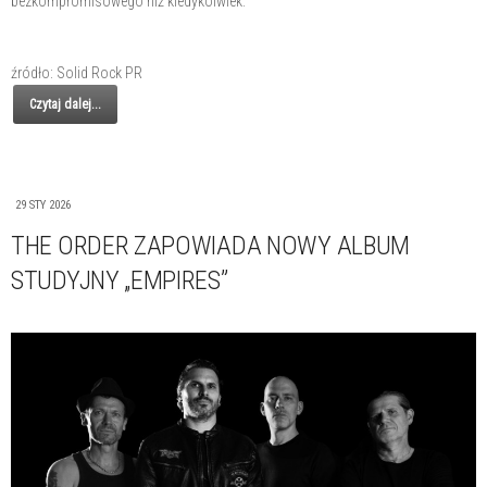
bezkompromisowego niż kiedykolwiek.
źródło: Solid Rock PR
Czytaj dalej...
29 STY 2026
THE ORDER ZAPOWIADA NOWY ALBUM
STUDYJNY „EMPIRES”