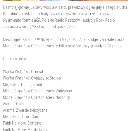
Na mojej głowie już siwy włos a w sercu prawdziwy ogień gdy się tego słucha.
Podobno to ostatnia ich płyta w co oczywiście nie wierzę, bo są w
wyśmienitej formie
. Polskie Radio Rzeszów - audycja Rock Radio
zaprasza w środę 28 stycznia od godz. 20.05 !
Niech ogień zapłonie !!! Nowy album Megadeth, Alter Bridge, Van Halen oraz
Michał Stawiński Oberschlesien to tylko niektóre pozycje audycji. Zapraszam.
Lista utworów:
Wańka Wstańka: Generał
Wańka Wstańka: Gwiazdy ze Stolycy
Megadeth: Tipping Point
Michał Stawiński Oberschlesien: Vaticanus
Michał Stawiński Oberschlesien: Nędznicy
Alarme: Czas
Alarme: Zwarcie elektryczne
Megadeth: I Don't Care
Faith No More: Coffeine
Faith No More: Midlife Crisis