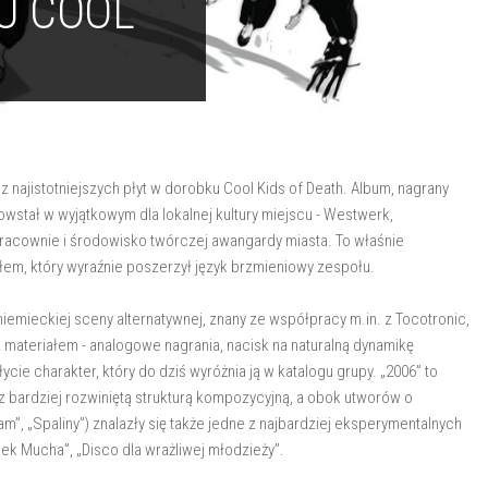
U COOL
z najistotniejszych płyt w dorobku Cool Kids of Death. Album, nagrany
owstał w wyjątkowym dla lokalnej kultury miejscu - Westwerk,
pracownie i środowisko twórczej awangardy miasta. To właśnie
em, który wyraźnie poszerzył język brzmieniowy zespołu.
niemieckiej sceny alternatywnej, znany ze współpracy m.in. z Tocotronic,
materiałem - analogowe nagrania, nacisk na naturalną dynamikę
cie charakter, który do dziś wyróżnia ją w katalogu grupy. „2006” to
 bardziej rozwiniętą strukturą kompozycyjną, a obok utworów o
am”, „Spaliny”) znalazły się także jedne z najbardziej eksperymentalnych
iek Mucha”, „Disco dla wrażliwej młodzieży”.