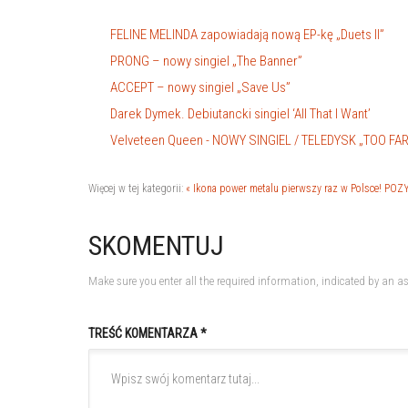
FELINE MELINDA zapowiadają nową EP-kę „Duets II”
PRONG – nowy singiel „The Banner”
ACCEPT – nowy singiel „Save Us”
Darek Dymek. Debiutancki singiel ‘All That I Want’
Velveteen Queen - NOWY SINGIEL / TELEDYSK „TOO FA
Więcej w tej kategorii:
« Ikona power metalu pierwszy raz w Polsce!
POZY
SKOMENTUJ
Make sure you enter all the required information, indicated by an as
TREŚĆ KOMENTARZA *