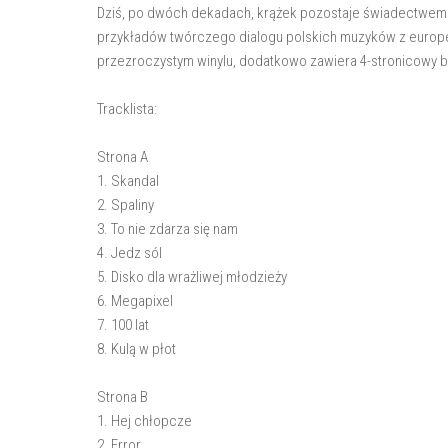
Dziś, po dwóch dekadach, krążek pozostaje świadectwem a
przykładów twórczego dialogu polskich muzyków z europe
przezroczystym winylu, dodatkowo zawiera 4-stronicowy b
Tracklista:
Strona A
1. Skandal
2. Spaliny
3. To nie zdarza się nam
4. Jedz sól
5. Disko dla wrażliwej młodzieży
6. Megapixel
7. 100 lat
8. Kulą w płot
Strona B
1. Hej chłopcze
2. Error