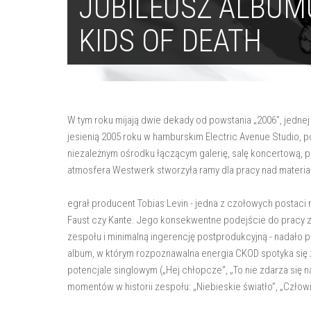
JUBILEUSZ ALBUM
KIDS OF DEATH
W tym roku mijają dwie dekady od powstania „2006”, jednej 
jesienią 2005 roku w hamburskim Electric Avenue Studio, p
niezależnym ośrodku łączącym galerię, salę koncertową, 
atmosfera Westwerk stworzyła ramy dla pracy nad materiał
egrał producent Tobias Levin - jedna z czołowych postaci 
Faust czy Kante. Jego konsekwentne podejście do pracy z 
zespołu i minimalną ingerencję postprodukcyjną - nadało pły
album, w którym rozpoznawalna energia CKOD spotyka się z
potencjale singlowym („Hej chłopcze”, „To nie zdarza się n
momentów w historii zespołu: „Niebieskie światło”, „Człow