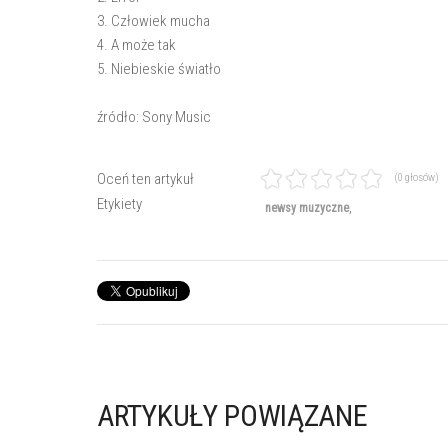
3. Człowiek mucha
4. A może tak
5. Niebieskie światło
źródło: Sony Music
Oceń ten artykuł
(0 głosów)
Etykiety
newsy muzyczne
ARTYKUŁY POWIĄZANE