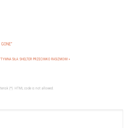
R GONE”
TYWNA SIŁA: SHELTER PRZECIWKO RASIZMOWI »
terisk (*). HTML code is not allowed.