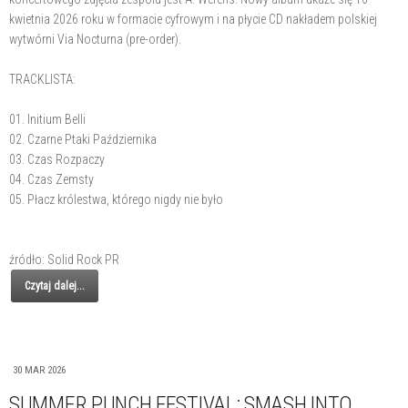
kwietnia 2026 roku w formacie cyfrowym i na płycie CD nakładem polskiej
wytwórni Via Nocturna (pre-order).
TRACKLISTA:
01. Initium Belli
02. Czarne Ptaki Października
03. Czas Rozpaczy
04. Czas Zemsty
05. Płacz królestwa, którego nigdy nie było
źródło: Solid Rock PR
Czytaj dalej...
30 MAR 2026
SUMMER PUNCH FESTIVAL: SMASH INTO