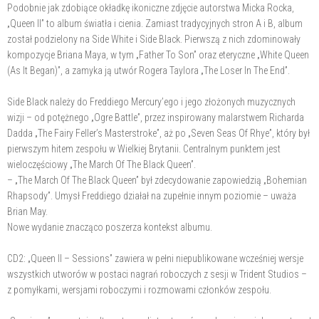
Podobnie jak zdobiące okładkę ikoniczne zdjęcie autorstwa Micka Rocka,
„Queen II” to album światła i cienia. Zamiast tradycyjnych stron A i B, album
został podzielony na Side White i Side Black. Pierwszą z nich zdominowały
kompozycje Briana Maya, w tym „Father To Son” oraz eteryczne „White Queen
(As It Began)”, a zamyka ją utwór Rogera Taylora „The Loser In The End”.
Side Black należy do Freddiego Mercury’ego i jego złożonych muzycznych
wizji – od potężnego „Ogre Battle”, przez inspirowany malarstwem Richarda
Dadda „The Fairy Feller’s Masterstroke”, aż po „Seven Seas Of Rhye”, który był
pierwszym hitem zespołu w Wielkiej Brytanii. Centralnym punktem jest
wieloczęściowy „The March Of The Black Queen”.
– „The March Of The Black Queen” był zdecydowanie zapowiedzią „Bohemian
Rhapsody”. Umysł Freddiego działał na zupełnie innym poziomie – uważa
Brian May.
Nowe wydanie znacząco poszerza kontekst albumu.
CD2: „Queen II – Sessions” zawiera w pełni niepublikowane wcześniej wersje
wszystkich utworów w postaci nagrań roboczych z sesji w Trident Studios –
z pomyłkami, wersjami roboczymi i rozmowami członków zespołu.