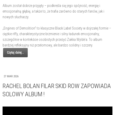
Album został dobrze przyjęty – podkreśla się jego spójność, energię i
emocjonalną głębię, a także to, że trafia zarówno do starych fanów, jak i
nowych słuchaczy.
„Engines of Demolition” to klasyczne Black Label Society w dojrzałej formie –
ciężkie riffy, charakterystyczne brzmienie i silny ładunek emocjonalny,
szczególnie w kontekście osobistych przeżyć Zakka Wylde’a. To album
bardziej refleksyjny niż przełomowy, ale bardzo solidny i szczery.
Czytaj dalej...
27 MAR 2026
RACHEL BOLAN FILAR SKID ROW ZAPOWIADA
SOLOWY ALBUM !