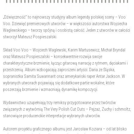
„Dźwięczność" to najnowszy studyjny album legendy polskiej sceny – Voo
Voo. Dziewięć premierowych utworów – w większości autorstwa Wojciecha
Waglewskiego – tworzy spójną i osobistą całość. Jeden z utworów w całości
stworzył Mateusz Pospieszalski.
Skład Voo Voo – Wojciech Waglewski, Karim Martusewicz, Michał Bryndal
oraz Mateusz Pospieszalski – konsekwentnie rozwija swoje
charakterystyczne brzmienie, łącząc gitarową narrację z rytmem, dęciakami i
przestrzenią. Album wzbogacają zaproszeni artyści: Daria ze Śląska,
sopranistka Samita Suwannarit oraz amerykański raper Antar Jackson. W
wybranych utworach pojawiają się dodatkowe partie wokalne, które
poszerzają brzmienie i wzmacniają dynamikę kompozycji.
Wydawnictwo uzupełniają trzy remiksy przygotowane przez twórców
związanych z wytwórnią The Very Polish Cut Outs – Pejzaż, Zuchy i schmoltz,
stanowiące producenckie interpretacje wybranych utworów.
Autorem projektu graficznego albumu jest Jarosław Koziara – od lat blisko