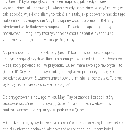
– „Queen II” było największym krokiem naprzód, jaki kiedykolwiek
wykonaliśmy. Tak naprawdę to właśnie wtedy zaczęliśmy tworzyć muzykę w
taki sposób, w jaki chcieliśmy to robić, a nie tak, jak próbowano nas do tego
nakłonić – przyznaje Brian May.Rozwijamy własne brzmienie. Byliśmy
pionierami wielośladowego nagrywania. Dawało to ogromną paletę
możliwości – mogliśmy tworzyć potężne chóralne partie, dysponując
zaledwie trzema głosami – dodaje Roger Taylor.
Na przestrzeni lat fani okrzyknęli „Queen II” koroną w dorobku zespołu.
Jednym z największych wielbicieli albumu jest wokalista Guns N’ Roses Axl
Rose, który powiedział: – W przypadku Queen mam swojego faworyta – to
„Queen II”. Gdy ten album wychodził, początkowo podobały mi się tylko
pojedyncze utwory. Z czasem umysł otwierał mi się na różne style. Ta płyta
była czymś, co zawsze chciałem osiągnąć.
Do przygotowania nowego miksu May i Taylor zaprosili zespół, który
pracował wcześniej nad reedycją „Queen I” i kilku innych wydawnictw
nadzorowanych przez gitarzystę i perkusistę Queen.
– Chodziło o to, by wydobyć z tych utworów jeszcze większą klarowność. Nie
chcieliśy niczego dodawać, ale pokazać więcej tego, co już tam było i