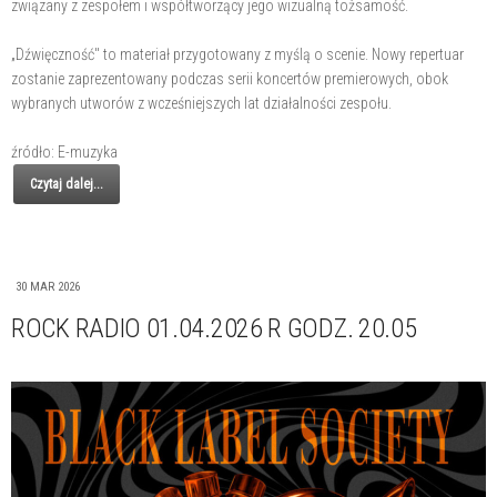
związany z zespołem i współtworzący jego wizualną tożsamość.
„Dźwięczność" to materiał przygotowany z myślą o scenie. Nowy repertuar
zostanie zaprezentowany podczas serii koncertów premierowych, obok
wybranych utworów z wcześniejszych lat działalności zespołu.
źródło: E-muzyka
Czytaj dalej...
30 MAR 2026
ROCK RADIO 01.04.2026 R GODZ. 20.05