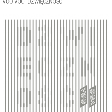
VOO VOO "DŹWIĘCZNOŚĆ"