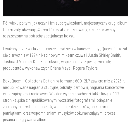
Pół wieku po tym, jak uczynił ich supergwiazdami, majestatyczny drugi album
Queen zatytułowany „Queen II” został zremiksowany, zremasterowany i
rozszerzony na potrzeby specjalnego boksu.
Uważany przez wielu za pierwsze arcydzieło w karierze grupy „Queen II” ukazał
się pierwotnie w 1974 r. Nad nowym miksem czuwali Justin Shirley Smith,
Joshua J Macrae i Kris Frederikson, wspierani przez pełniących rolę
producentów wykonawczych Briana Maya i Rogera Taylora.
Box „Queen II Collector’s Edition” w formacie 6CD+2LP zawiera mix z 2026 r.,
niepublikowane nagrania studyjne, odrzuty, demówki, nagrania koncertowe
oraz zapisy sesji radiowych. W skład wydania wchodzi także licząca 112
stron książka z niepublikowanymi wcześniej fotografiami, odręcznie
zapisanymi tekstami piosenek, wpisami z dzienników, unikalnymi
pamiątkami oraz wspomnieniami muzyków dokumentującymi proces
pisania i nagrywania albumu.