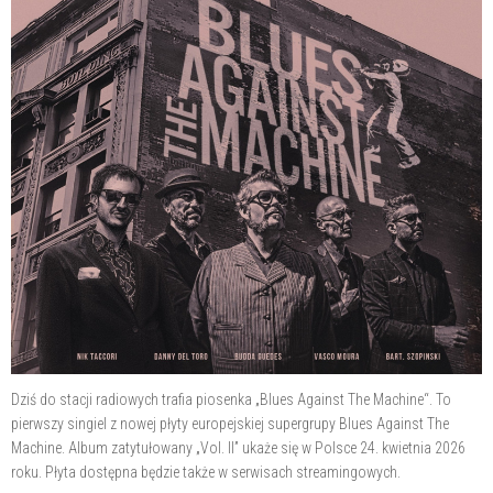
Dziś do stacji radiowych trafia piosenka „Blues Against The Machine“. To
pierwszy singiel z nowej płyty europejskiej supergrupy Blues Against The
Machine. Album zatytułowany „Vol. II” ukaże się w Polsce 24. kwietnia 2026
roku. Płyta dostępna będzie także w serwisach streamingowych.