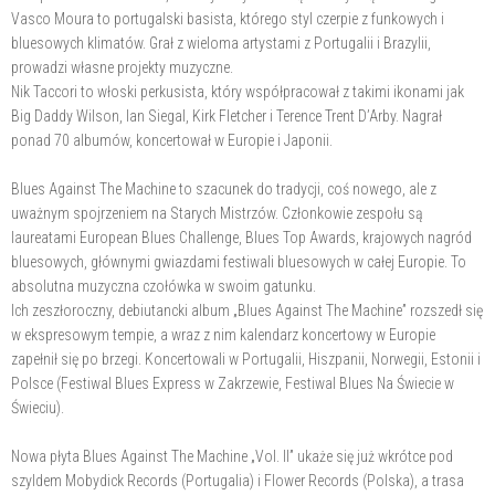
Vasco Moura to portugalski basista, którego styl czerpie z funkowych i
bluesowych klimatów. Grał z wieloma artystami z Portugalii i Brazylii,
prowadzi własne projekty muzyczne.
Nik Taccori to włoski perkusista, który współpracował z takimi ikonami jak
Big Daddy Wilson, Ian Siegal, Kirk Fletcher i Terence Trent D’Arby. Nagrał
ponad 70 albumów, koncertował w Europie i Japonii.
Blues Against The Machine to szacunek do tradycji, coś nowego, ale z
uważnym spojrzeniem na Starych Mistrzów. Członkowie zespołu są
laureatami European Blues Challenge, Blues Top Awards, krajowych nagród
bluesowych, głównymi gwiazdami festiwali bluesowych w całej Europie. To
absolutna muzyczna czołówka w swoim gatunku.
Ich zeszłoroczny, debiutancki album „Blues Against The Machine” rozszedł się
w ekspresowym tempie, a wraz z nim kalendarz koncertowy w Europie
zapełnił się po brzegi. Koncertowali w Portugalii, Hiszpanii, Norwegii, Estonii i
Polsce (Festiwal Blues Express w Zakrzewie, Festiwal Blues Na Świecie w
Świeciu).
Nowa płyta Blues Against The Machine „Vol. II” ukaże się już wkrótce pod
szyldem Mobydick Records (Portugalia) i Flower Records (Polska), a trasa