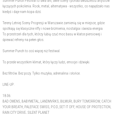
Summer Punch Festival to dwa dni, dwie sceny i ponad dwudziestu artystów
łączących pokolenia. Rock, metal, alternatywa - wszystko, co napędzało nas
kiedyś i daje nam kopa dziś.
Tereny Letniej Sceny Progresji w Warszawie zamienią się w miejsce, gdzie
spotkają się klasyczne riffy i nowe brzmienia, nostalgia i świeża energia.
To przestrzeń dla tych, którzy lubią czuć moc basu w klatce piersiowej i
śpiewać refreny na pełen głos.
Summer Punch to coś więcej niż festiwal.
To przede wszystkim klimat, który łączy ludzi, emocje i dźwięki.
Bez filtrów. Bez pozy. Tylko muzyka, adrenalina i słońce.
LINE-UP:
18.06:
BAD OMENS, BABYMETAL, LANDMVRKS, BILMURI, BURY TOMORROW, CATCH
YOUR BREATH, PALEFACE SWISS, P.O.D.,SET IT OFF, HOUSE OF PROTECTION,
RAIN CITY DRIVE, SILENT PLANET