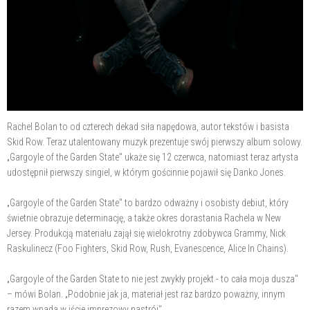
Rachel Bolan to od czterech dekad siła napędowa, autor tekstów i basista
Skid Row. Teraz utalentowany muzyk prezentuje swój pierwszy album solowy.
„Gargoyle of the Garden State" ukaże się 12 czerwca, natomiast teraz artysta
udostępnił pierwszy singiel, w którym gościnnie pojawił się Danko Jones.
„Gargoyle of the Garden State" to bardzo odważny i osobisty debiut, który
świetnie obrazuje determinację, a także okres dorastania Rachela w New
Jersey. Produkcją materiału zajął się wielokrotny zdobywca Grammy, Nick
Raskulinecz (Foo Fighters, Skid Row, Rush, Evanescence, Alice In Chains).
„Gargoyle of the Garden State to nie jest zwykły projekt - to cała moja dusza"
– mówi Bolan. „Podobnie jak ja, materiał jest raz bardzo poważny, innym
razem wpada w iście imprezowy nastrój".