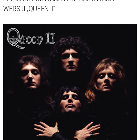
WERSJI „QUEEN II”