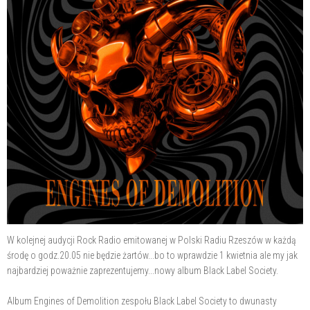
W kolejnej audycji Rock Radio emitowanej w Polski Radiu Rzeszów w każdą
środę o godz.20.05 nie będzie żartów...bo to wprawdzie 1 kwietnia ale my jak
najbardziej poważnie zaprezentujemy...nowy album Black Label Society.
Album Engines of Demolition zespołu Black Label Society to dwunasty