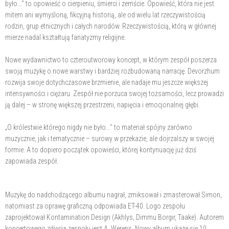
było..." to opowieść o cierpieniu, śmierci i zemście. Opowieść, która nie jest
mitem ani wymyśloną, fikcyjną historią, ale od wielu lat rzeczywistością
rodzin, grup etnicznych i całych narodów. Rzeczywistością, którą w głównej
mierze nadal kształtują fanatyzmy religijne.
Nowe wydawnictwo to czteroutworowy koncept, w którym zespół poszerza
swoją muzykę o nowe warstwy i bardziej rozbudowaną narrację. Devorzhum
rozwija swoje dotychczasowe brzmienie, ale nadaje mu jeszcze większej
intensywności i ciężaru. Zespół nie porzuca swojej tożsamości, lecz prowadzi
ją dalej – w stronę większej przestrzeni, napięcia i emocjonalnej głębi.
„O królestwie którego nigdy nie było..." to materiał spójny zarówno
muzycznie, jak i tematycznie – surowy w przekazie, ale dojrzalszy w swojej
formie. A to dopiero początek opowieści, której kontynuację już dziś
zapowiada zespół.
Muzykę do nadchodzącego albumu nagrał, zmiksował i zmasterował Simon,
natomiast za oprawę graficzną odpowiada ET-40. Logo zespołu
zaprojektował Kontamination Design (Akhlys, Dimmu Borgir, Taake). Autorem
koncertowego zdjęcia zespołu jest A. Werens. Nowy album ukaże się 10