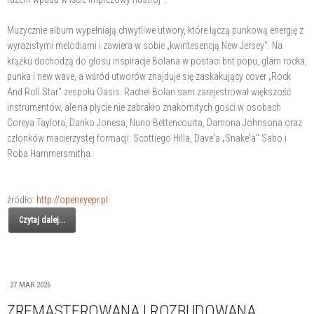
Muzycznie album wypełniają chwytliwe utwory, które łączą punkową energię z
wyrazistymi melodiami i zawiera w sobie „kwintesencją New Jersey". Na
krążku dochodzą do głosu inspiracje Bolana w postaci brit popu, glam rocka,
punka i new wave, a wśród utworów znajduje się zaskakujący cover „Rock
And Roll Star" zespołu Oasis. Rachel Bolan sam zarejestrował większość
instrumentów, ale na płycie nie zabrakło znakomitych gości w osobach
Coreya Taylora, Danko Jonesa, Nuno Bettencourta, Damona Johnsona oraz
członków macierzystej formacji: Scottiego Hilla, Dave'a „Snake'a" Sabo i
Roba Hammersmitha.
źródło:
http://openeyepr.pl
Czytaj dalej...
27 MAR 2026
ZREMASTEROWANA I ROZBUDOWANA