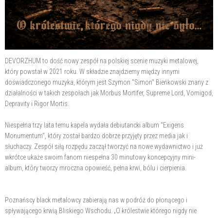
DEVORZHUM to dość nowy zespół na polskiej scenie muzyki metalowej,
który powstał w 2021 roku. W składzie znajdziemy między innymi
doświadczonego muzyka, którym jest Szymon "Simon" Bieńkowski znany z
działalności w takich zespołach jak Morbus Mortifer, Supreme Lord, Vomigod,
Depravity i Rigor Mortis.
Niespełna trzy lata temu kapela wydała debiutancki album "Exigens
Monumentum", który został bardzo dobrze przyjęty przez media jak i
słuchaczy. Zespół siłą rozpędu zaczął tworzyć na nowe wydawnictwo i już
wkrótce ukaże swoim fanom niespełna 30 minutowy koncepcyjny mini-
album, który tworzy mroczna opowieść, pełna krwi, bólu i cierpienia.
Poznańscy black metalowcy zabierają nas w podróż do płonącego i
spływającego krwią Bliskiego Wschodu. „O królestwie którego nigdy nie