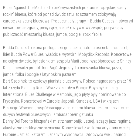
Blues Against The Machine to pięć wyrazistych postaci europejskiej sceny
rockin’ bluesa, które od ponad dwudziestu lat szturmem zdobywają
europejską scenę bluesową. Producent płyt grupy – Budda Guedes – stworzył
niesamowicie zgrany, precyzyjny, ale też rozrywkowy zespół, porywający
publiczność mieszanką bluesa, jumpa, boogie i rock’n’rolla!
Budda Guedes to ikona portugalskiego bluesa, autor piosenek i producent,
lider Budda Power Blues, właściciel wytwórni Mobydick Records. Koncertował
na całym świecie, był członkiem zespołu Marii Joao, współpracował z Shirley
King, prowadzi projekt Trio Pagū. Jego styl to mieszanka bluesa, jazzu,
jumpa, folku i boogie z latynoskim pazurem.
Bart Szopiński to czołowy pianista bluesowy w Polsce, nagradzany przez 19
lat z rzędu Pianistą Roku. Wraz z zespołem Boogie Boys był finalistą
International Blues Challenge w Memphis, jego płyty były nominowane do
Fryderyka. Koncertował w Europie, Japonii, Kanadzie, USA i w krajach
Bliskiego Wschodu, współpracując z legendami bluesa. Jest organizatorem
dużych festiwali bluesowych i ambasadorem gatunku.
Danny Del Toro to hiszpański mistrz harmonijki ustnej, łączący jazz, ragtime,
akustyczne i elektryczne brzmienia. Koncertował z wieloma artystami w całej
Europie. Jest edukatorem, uznanym wykonawcą i zdobywcą wielu nagród.