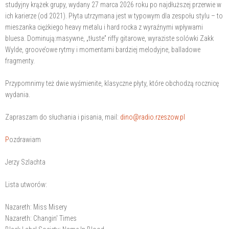
studyjny krążek grupy, wydany 27 marca 2026 roku po najdłuższej przerwie w
ich karierze (od 2021). Płyta utrzymana jest w typowym dla zespołu stylu – to
mieszanka ciężkiego heavy metalu i hard rocka z wyraźnymi wpływami
bluesa. Dominują:masywne, „tłuste” riffy gitarowe, wyraziste solówki Zakk
Wylde, groove’owe rytmy i momentami bardziej melodyjne, balladowe
fragmenty.
Przypomnimy też dwie wyśmienite, klasyczne płyty, które obchodzą rocznicę
wydania.
Zapraszam do słuchania i pisania, mail:
dino@radio.rzeszow.pl
P
ozdrawiam
Jerzy Szlachta
Lista utworów:
Nazareth: Miss Misery
Nazareth: Changin' Times