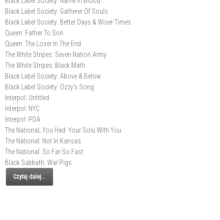
Black Label Society: Name In Blood
Black Label Society: Gatherer Of Souls
Black Label Society: Better Days & Wiser Times
Queen: Father To Son
Queen: The Loser In The End
The White Stripes: Seven Nation Army
The White Stripes: Black Math
Black Label Society: Above & Below
Black Label Society: Ozzy's Song
Interpol: Untitled
Interpol: NYC
Interpol: PDA
The NationaL You Had Your Solu With You
The National: Not In Kansas
The National: So Far So Fast
Black Sabbath: War Pigs
Czytaj dalej...