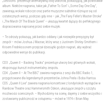
„Sessions” prezentuje alternatywną listę utworów, pokazującą, jak powstawał
album. Niektóre nagrania, takie jak „Father To Son” i „Some Day One Day”,
zawierają wokale robocze oraz partie muzyczne subtelnie różniące się od
ostatecznych wersji, podczas gdy inne – jak „The Fairy Feller’s Master-Stroke”
i „The March Of The Black Queen” – ukazują kwartet dążący do perfekcyjnego
dopracowania napisanej przez siebie muzyki.
– Te odrzuty pokazują, jak bardzo oddany i jak niezwykle precyzyjny był
zespół – mówi Joshua J Macrae, który wraz z Justinem Shirley-Smithem i
Krisem Fredrikssonem przejrzał dziesiątki godzin nagrań, aby wybrać
odpowiednie wersje do publikacji.
CD3: „Queen II – Backing Tracks” prezentuje utwory bez głównych wokali,
eksponując kunszt instrumentalny zespołu.
CD4: „Queen II – At The BBC” zawiera nagrania z sesji dla BBC Radio 1,
przygotowane dla legendarnych prezenterów Johna Peela i Boba Harrisa.
CD5: „Queen II Live” zawiera nagrania koncertowe z londyńskich występów w
Rainbow Theatre oraz Hammersmith Odeon, ukazujące zespół u szczytu
możliwości scenicznych. – Wychodzimy na scenę, dajemy z siebie wszystko i
zostawiamy publiczność w osłupieniu – mówił w 1974 r. Brian May.