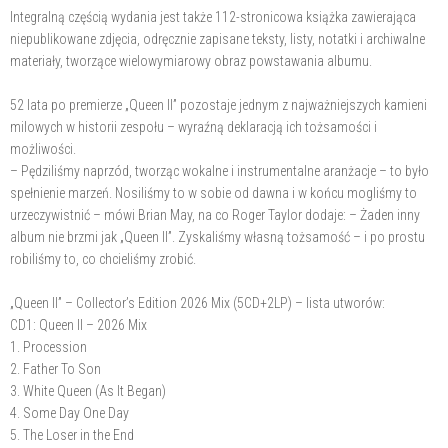
Integralną częścią wydania jest także 112-stronicowa książka zawierająca
niepublikowane zdjęcia, odręcznie zapisane teksty, listy, notatki i archiwalne
materiały, tworzące wielowymiarowy obraz powstawania albumu.
52 lata po premierze „Queen II” pozostaje jednym z najważniejszych kamieni
milowych w historii zespołu – wyraźną deklaracją ich tożsamości i
możliwości.
– Pędziliśmy naprzód, tworząc wokalne i instrumentalne aranżacje – to było
spełnienie marzeń. Nosiliśmy to w sobie od dawna i w końcu mogliśmy to
urzeczywistnić – mówi Brian May, na co Roger Taylor dodaje: – Żaden inny
album nie brzmi jak „Queen II”. Zyskaliśmy własną tożsamość – i po prostu
robiliśmy to, co chcieliśmy zrobić.
„Queen II” – Collector’s Edition 2026 Mix (5CD+2LP) – lista utworów:
CD1: Queen II – 2026 Mix
1. Procession
2. Father To Son
3. White Queen (As It Began)
4. Some Day One Day
5. The Loser in the End