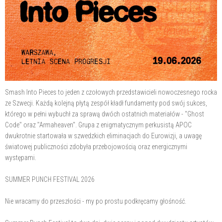
Smash Into Pieces to jeden z czołowych przedstawicieli nowoczesnego rocka
ze Szwecji. Każdą kolejną płytą zespół kładł fundamenty pod swój sukces,
którego w pełni wybuchł za sprawą dwóch ostatnich materiałów - "Ghost
Code" oraz "Armaheaven". Grupa z enigmatycznym perkusistą APOC
dwukrotnie startowała w szwedzkich eliminacjach do Eurowizji, a uwagę
światowej publiczności zdobyła przebojowością oraz energicznymi
występami.
SUMMER PUNCH FESTIVAL 2026
Nie wracamy do przeszłości - my po prostu podkręcamy głośność.