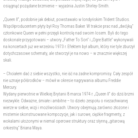
osiągnąć pożądane brzmienie – wyjaśnia Justin Shirley-Smith.
„Queen II”, podobnie jak debiut, powstawało w londyńskim Trident Studios.
Współproducentem płyty był Roy Thomas Baker. W trakcie prac nad „dwójką”
członkowie Queen w pełni przejęli kontrolę nad swoim losem. Byli do tego
doskonale przygotowani – utwory „Father To Son” i „Ogre Battle” wykonywali
na koncertach już we wrześniu 1973 r. Efektem był album, który nie tyle zburzył
dotychczasowe schematy, ale stworzył je na nowo – w znacznie większej
skali.
– Chciałem dać z siebie wszystko, nie iść na żadne kompromisy. Cały zespół
nie uznaje półśrodków – mówił w okresie nagrywania albumu Freddie
Mercury.
Wydany pierwotnie w Wielkiej Brytanii 8 marca 1974 r. „Queen II” do dziś brzmi
niezwykle. Odważne, śmiałe i ambitne – to dzieło zespołu o niezachwianej
wierze w siebie, wizji i możliwościach. Utwory obejmują zarówno złożone i
misternie skonstruowane kompozycje, jak i surowe, ciężkie fragmenty, z
wokalami ułożonymi w niemal operowe struktury oraz słynną „gitarową
orkiestrą” Briana Maya.