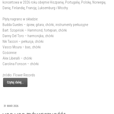
koncertowa w 2026 roku obejmie Hiszpanię, Portugalię, Polskę, Norwegię,
Danię, Finlandię, Francję, Luksemburg i Włochy.
Płytę nagrano w składzie:
Budda Guedes – śpiew, gitara, chórki, instrumenty perkusyjne
Bart. Szopiński – Hammond, fortepian, chórki
Danny Del Toro – harmonijka, chórki
Nik Taccori – perkusja, chórki
Vasco Moura – bas, chórki
Gościnnie:
Alex Liberalli – chórki
Carolina Fonson – chórki
źródło: Flower Records
Czytaj dalej...
31 MAR 2026