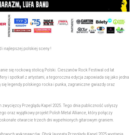
i najlepszej polskiej sceny !
nie się rockową stolicą Polski. Cieszanów Rock Festiwal od lat
ry i spotkań z artystami, a tegoroczna edycja zapowiada się jako jedna
ą się legendy polskiego rocka i punka, zagraniczne gwiazdy oraz
em zwycięzcy Przeglądu Kapel 2025. Tego dnia publiczność usłyszy
o oraz wyjątkowy projekt Polish Metal Alliance, który połączy
skonałe otwarcie trzech dni wypełnionych gitarowym graniem.
kultowych wykonawców. Obok laureata Przeglądu Kapel 2025 wystąpią