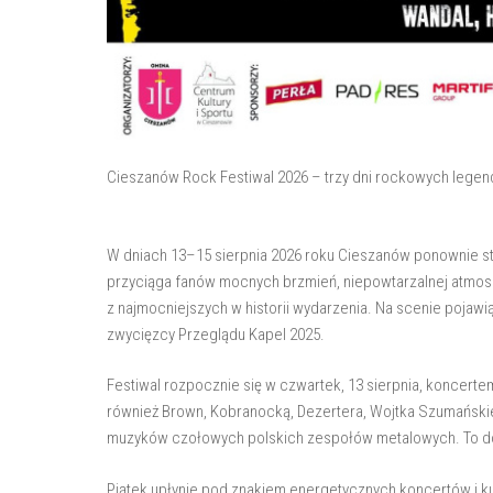
Cieszanów Rock Festiwal 2026 – trzy dni rockowych legend 
W dniach 13–15 sierpnia 2026 roku Cieszanów ponownie sta
przyciąga fanów mocnych brzmień, niepowtarzalnej atmosfe
z najmocniejszych w historii wydarzenia. Na scenie pojawi
zwycięzcy Przeglądu Kapel 2025.
Festiwal rozpocznie się w czwartek, 13 sierpnia, koncert
również Brown, Kobranocką, Dezertera, Wojtka Szumańskieg
muzyków czołowych polskich zespołów metalowych. To do
Piątek upłynie pod znakiem energetycznych koncertów i 