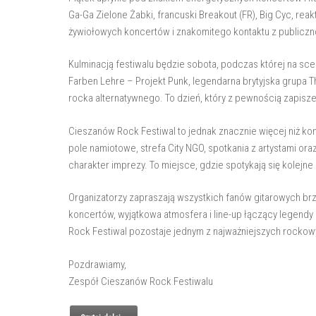
Ga-Ga Zielone Żabki, francuski Breakout (FR), Big Cyc, re
żywiołowych koncertów i znakomitego kontaktu z publiczn
Kulminacją festiwalu będzie sobota, podczas której na sce
Farben Lehre – Projekt Punk, legendarna brytyjska grupa T
rocka alternatywnego. To dzień, który z pewnością zapisz
Cieszanów Rock Festiwal to jednak znacznie więcej niż ko
pole namiotowe, strefa City NGO, spotkania z artystami ora
charakter imprezy. To miejsce, gdzie spotykają się kolejne
Organizatorzy zapraszają wszystkich fanów gitarowych brz
koncertów, wyjątkowa atmosfera i line-up łączący legendy
Rock Festiwal pozostaje jednym z najważniejszych rocko
Pozdrawiamy,
Zespół Cieszanów Rock Festiwalu