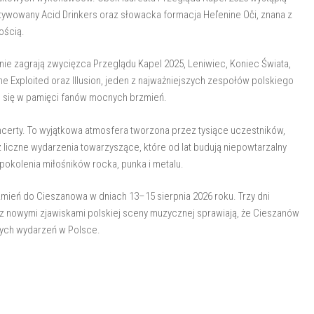
aktywowany Acid Drinkers oraz słowacka formacja Heľenine Oči, znana z
ością.
nie zagrają zwycięzca Przeglądu Kapel 2025, Leniwiec, Koniec Świata,
he Exploited oraz Illusion, jeden z najważniejszych zespołów polskiego
e się w pamięci fanów mocnych brzmień.
ncerty. To wyjątkowa atmosfera tworzona przez tysiące uczestników,
z liczne wydarzenia towarzyszące, które od lat budują niepowtarzalny
 pokolenia miłośników rocka, punka i metalu.
mień do Cieszanowa w dniach 13–15 sierpnia 2026 roku. Trzy dni
 z nowymi zjawiskami polskiej sceny muzycznej sprawiają, że Cieszanów
wych wydarzeń w Polsce.