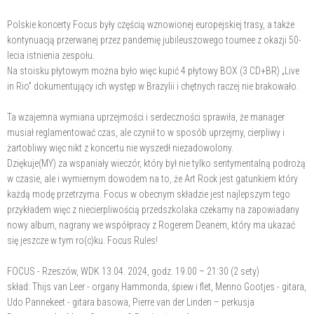
Polskie koncerty Focus były częścią wznowionej europejskiej trasy, a także
kontynuacją przerwanej przez pandemię jubileuszowego tournee z okazji 50-
lecia istnienia zespołu.
Na stoisku płytowym można było więc kupić 4 płytowy BOX (3 CD+BR) „Live
in Rio” dokumentujący ich występ w Brazylii i chętnych raczej nie brakowało.
Ta wzajemna wymiana uprzejmości i serdeczności sprawiła, że manager
musiał reglamentować czas, ale czynił to w sposób uprzejmy, cierpliwy i
żartobliwy więc nikt z koncertu nie wyszedł niezadowolony.
Dziękuje(MY) za wspaniały wieczór, który był nie tylko sentymentalną podrożą
w czasie, ale i wymiernym dowodem na to, że Art Rock jest gatunkiem który
każdą modę przetrzyma. Focus w obecnym składzie jest najlepszym tego
przykładem więc z niecierpliwością przedszkolaka czekamy na zapowiadany
nowy album, nagrany we współpracy z Rogerem Deanem, który ma ukazać
się jeszcze w tym ro(c)ku. Focus Rules!
FOCUS - Rzeszów, WDK 13.04. 2024, godz. 19.00 – 21:30 (2 sety)
skład: Thijs van Leer - organy Hammonda, śpiew i flet, Menno Gootjes - gitara,
Udo Pannekeet - gitara basowa, Pierre van der Linden – perkusja