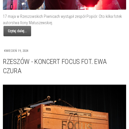
17 maja w Rzeszowskich Piwnicach wystąpił zespół Popiór. Oto kilka fotek
autorstwa Ilony Matuszewskiej.
Czytaj dalej...
KWIECIEŃ 19, 2024
RZESZÓW - KONCERT FOCUS FOT. EWA
CZURA