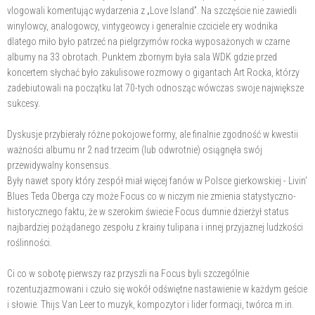
vlogowali komentując wydarzenia z „Love lsland”. Na szczęście nie zawiedli
winylowcy, analogowcy, vintygeowcy i generalnie czciciele ery wodnika
dlatego miło było patrzeć na pielgrzymów rocka wyposażonych w czarne
albumy na 33 obrotach. Punktem zbornym była sala WDK gdzie przed
koncertem słychać było zakulisowe rozmowy o gigantach Art Rocka, którzy
zadebiutowali na początku lat 70-tych odnosząc wówczas swoje największe
sukcesy.
Dyskusje przybierały różne pokojowe formy, ale finalnie zgodność w kwestii
ważności albumu nr 2 nad trzecim (lub odwrotnie) osiągnęła swój
przewidywalny konsensus.
Były nawet spory który zespół miał więcej fanów w Polsce gierkowskiej - Livin'
Blues Teda Oberga czy może Focus co w niczym nie zmienia statystyczno-
historycznego faktu, że w szerokim świecie Focus dumnie dzierżył status
najbardziej pożądanego zespołu z krainy tulipana i innej przyjaznej ludzkości
roślinności.
Ci co w sobotę pierwszy raz przyszli na Focus byli szczególnie
rozentuzjazmowani i czuło się wokół odświętne nastawienie w każdym geście
i słowie. Thijs Van Leer to muzyk, kompozytor i lider formacji, twórca m.in.