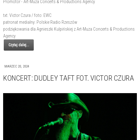
Promotor - Art-Muza Concerts & Productions Agency
txt. Victor Czura / foto: EWC
patronat medialny: Polskie Radio Rzeszów
podziękowania dla Agnieszki Kulpińskiej z Art-Muza Concerts & Productions
Agency
Czytaj dalej...
MARZEC 20, 2024
KONCERT: DUDLEY TAFT FOT. VICTOR CZURA