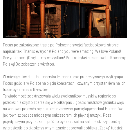
Focus po zakończonej trasie po Polsce na swojej facebookowej stronie
napisali tak: Thanks everyone! Poland you were amazing. We love Poland!
See you soon. (Dziękujemy wszystkim! Polsko byłaś niesamowita. Kochamy
Polskę! Do zobaczenia wkrótce).
W miesiącu kwietniu holenderska legenda rocka progresywnego czyli grupa
Focus gościła w Polsce na pięciu koncertach i czwartym przystankiem na ich
trasie było miasto Rzeszów.
Ta wiadomość zelektryzowała wielu zwolenników muzyki w regionie bo
przecież nie często zdarza się w Podkarpaciu gościć mistrzów gatunku więc
na widowni pojawiło się pokolenie zarówno pamiętające debiut Holendrów
jak również będące młodszym sukcesorem ich pięknej muzyki. Poza
pojedynczymi przypadkami próżno było szukać na sali młodzieży poniżej
czterdziestki bo tiktokerzy w tym czasie adorowali pobliską „Żabkę” tudzież