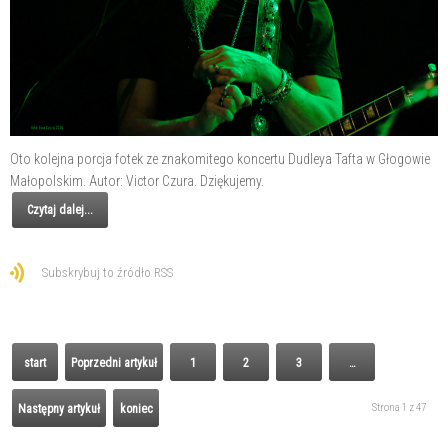
Oto kolejna porcja fotek ze znakomitego koncertu Dudleya Tafta w Głogowie
Małopolskim. Autor: Victor Czura. Dziękujemy.
Czytaj dalej...
Subskrybuj to źródło RSS
start
Poprzedni artykuł
1
2
3
…
Strona 1 z 47
Następny artykuł
koniec