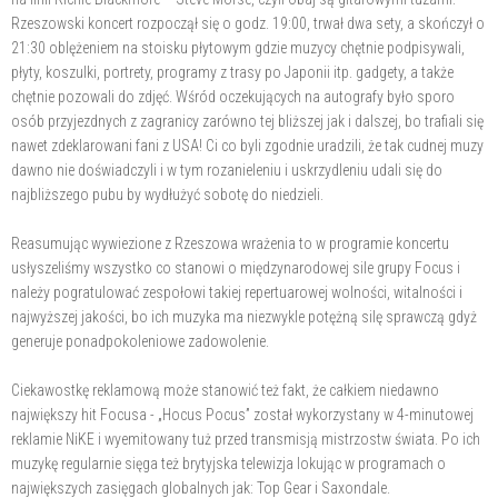
Rzeszowski koncert rozpoczął się o godz. 19:00, trwał dwa sety, a skończył o
21:30 oblężeniem na stoisku płytowym gdzie muzycy chętnie podpisywali,
płyty, koszulki, portrety, programy z trasy po Japonii itp. gadgety, a także
chętnie pozowali do zdjęć. Wśród oczekujących na autografy było sporo
osób przyjezdnych z zagranicy zarówno tej bliższej jak i dalszej, bo trafiali się
nawet zdeklarowani fani z USA! Ci co byli zgodnie uradzili, że tak cudnej muzy
dawno nie doświadczyli i w tym rozanieleniu i uskrzydleniu udali się do
najbliższego pubu by wydłużyć sobotę do niedzieli.
Reasumując wywiezione z Rzeszowa wrażenia to w programie koncertu
usłyszeliśmy wszystko co stanowi o międzynarodowej sile grupy Focus i
należy pogratulować zespołowi takiej repertuarowej wolności, witalności i
najwyższej jakości, bo ich muzyka ma niezwykle potężną silę sprawczą gdyż
generuje ponadpokoleniowe zadowolenie.
Ciekawostkę reklamową może stanowić też fakt, że całkiem niedawno
największy hit Focusa - „Hocus Pocus” został wykorzystany w 4-minutowej
reklamie NiKE i wyemitowany tuż przed transmisją mistrzostw świata. Po ich
muzykę regularnie sięga też brytyjska telewizja lokując w programach o
największych zasięgach globalnych jak: Top Gear i Saxondale.