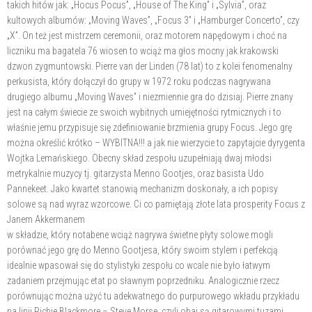
takich hitów jak: „Hocus Pocus”, „House of The King” i „Sylvia”, oraz
kultowych albumów: „Moving Waves”, „Focus 3” i „Hamburger Concerto”, czy
„X”. On też jest mistrzem ceremonii, oraz motorem napędowym i choć na
liczniku ma bagatela 76 wiosen to wciąż ma głos mocny jak krakowski
dzwon zygmuntowski. Pierre van der Linden (78 lat) to z kolei fenomenalny
perkusista, który dołączył do grupy w 1972 roku podczas nagrywana
drugiego albumu „Moving Waves” i niezmiennie gra do dzisiaj. Pierre znany
jest na całym świecie ze swoich wybitnych umiejętności rytmicznych i to
właśnie jemu przypisuje się zdefiniowanie brzmienia grupy Focus. Jego grę
można określić krótko – WYBITNA!!! a jak nie wierzycie to zapytajcie dyrygenta
Wojtka Lemańskiego. Obecny skład zespołu uzupełniają dwaj młodsi
metrykalnie muzycy tj. gitarzysta Menno Gootjes, oraz basista Udo
Pannekeet. Jako kwartet stanowią mechanizm doskonały, a ich popisy
solowe są nad wyraz wzorcowe. Ci co pamiętają złote lata prosperity Focus z
Janem Akkermanem
w składzie, który notabene wciąż nagrywa świetne płyty solowe mogli
porównać jego grę do Menno Gootjesa, który swoim stylem i perfekcją
idealnie wpasował się do stylistyki zespołu co wcale nie było łatwym
zadaniem przejmując etat po sławnym poprzedniku. Analogicznie rzecz
porównując można użyć tu adekwatnego do purpurowego wkładu przykładu
na linii Richie Blackmore – Steve Morse, czyli obaj są gitarowymi tuzami.