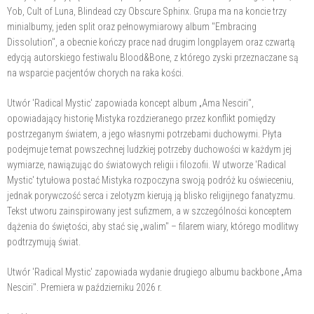
Yob, Cult of Luna, Blindead czy Obscure Sphinx. Grupa ma na koncie trzy
minialbumy, jeden split oraz pełnowymiarowy album "Embracing
Dissolution", a obecnie kończy prace nad drugim longplayem oraz czwartą
edycją autorskiego festiwalu Blood&Bone, z którego zyski przeznaczane są
na wsparcie pacjentów chorych na raka kości.
Utwór 'Radical Mystic' zapowiada koncept album „Ama Nesciri",
opowiadający historię Mistyka rozdzieranego przez konflikt pomiędzy
postrzeganym światem, a jego własnymi potrzebami duchowymi. Płyta
podejmuje temat powszechnej ludzkiej potrzeby duchowości w każdym jej
wymiarze, nawiązując do światowych religii i filozofii. W utworze 'Radical
Mystic' tytułowa postać Mistyka rozpoczyna swoją podróż ku oświeceniu,
jednak porywczość serca i zelotyzm kierują ją blisko religijnego fanatyzmu.
Tekst utworu zainspirowany jest sufizmem, a w szczególności konceptem
dążenia do świętości, aby stać się „walim" – filarem wiary, którego modlitwy
podtrzymują świat.
Utwór 'Radical Mystic' zapowiada wydanie drugiego albumu backbone „Ama
Nesciri". Premiera w październiku 2026 r.