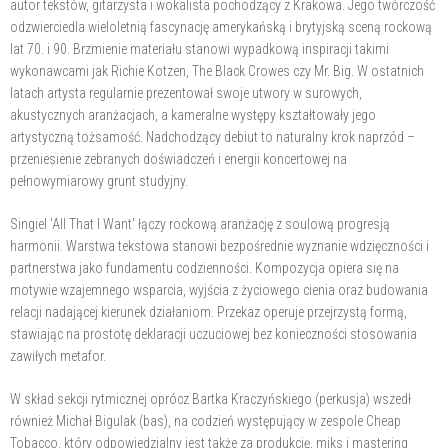
autor tekstów, gitarzysta i wokalista pochodzący z Krakowa. Jego twórczość
odzwierciedla wieloletnią fascynację amerykańską i brytyjską sceną rockową
lat 70. i 90. Brzmienie materiału stanowi wypadkową inspiracji takimi
wykonawcami jak Richie Kotzen, The Black Crowes czy Mr. Big. W ostatnich
latach artysta regularnie prezentował swoje utwory w surowych,
akustycznych aranżacjach, a kameralne występy kształtowały jego
artystyczną tożsamość. Nadchodzący debiut to naturalny krok naprzód –
przeniesienie zebranych doświadczeń i energii koncertowej na
pełnowymiarowy grunt studyjny.
Singiel 'All That I Want' łączy rockową aranżację z soulową progresją
harmonii. Warstwa tekstowa stanowi bezpośrednie wyznanie wdzięczności i
partnerstwa jako fundamentu codzienności. Kompozycja opiera się na
motywie wzajemnego wsparcia, wyjścia z życiowego cienia oraz budowania
relacji nadającej kierunek działaniom. Przekaz operuje przejrzystą formą,
stawiając na prostotę deklaracji uczuciowej bez konieczności stosowania
zawiłych metafor.
W skład sekcji rytmicznej oprócz Bartka Kraczyńskiego (perkusja) wszedł
również Michał Bigulak (bas), na codzień występujący w zespole Cheap
Tobacco, który odpowiedzialny jest także za produkcję, miks i mastering