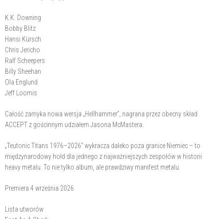
K.K. Downing
Bobby Blitz
Hansi Kürsch
Chris Jericho
Ralf Scheepers
Billy Sheehan
Ola Englund
Jeff Loomis
Całość zamyka nowa wersja „Hellhammer”, nagrana przez obecny skład
ACCEPT z gościnnym udziałem Jasona McMastera.
„Teutonic Titans 1976–2026” wykracza daleko poza granice Niemiec – to
międzynarodowy hołd dla jednego z najważniejszych zespołów w historii
heavy metalu. To nie tylko album, ale prawdziwy manifest metalu.
Premiera 4 września 2026
Lista utworów