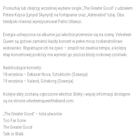
Posłuchaj lub obejrzyj wcześniej wydane single „The Greater Good” z udziałem
Petera Keysa (Lynyrd Skynyrd) na fortepianie oraz „Adrenaline” tutaj. Oba
teledyski również wyreżyserował Patric Ullaeus.
Energia uchwycona na albumie już wkrótce przeniesie się na scenę. Velveteen
Queen są gotowi zamienić każdy koncert w pełne mocy rockandrollowe
widowisko. Wypatrujcie ich na żywo – zespół nie zwalnia tempa, a kolejny
etap koncertowej podróży ma wynieść go jeszcze bliżej rockowej czołówki.
Nadchodzące koncerty:
18 września – Debaser Nova, Sztokholm (Szwecja)
19 września – Valand, Göteborg (Szwecja)
Kolejne daty zostaną ogłoszone wkrótce. Bilety i więcej informacji dostępne
są na stronie velveteenqueentheband.com.
„The Greater Good” – lista utworów
Too Far Gone
The Greater Good
Talk or Walk