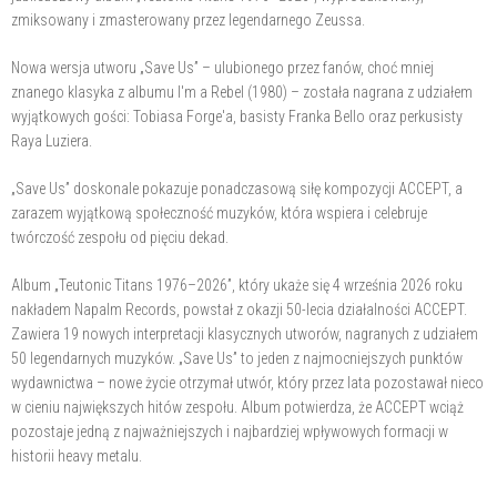
zmiksowany i zmasterowany przez legendarnego Zeussa.
Nowa wersja utworu „Save Us” – ulubionego przez fanów, choć mniej
znanego klasyka z albumu I'm a Rebel (1980) – została nagrana z udziałem
wyjątkowych gości: Tobiasa Forge'a, basisty Franka Bello oraz perkusisty
Raya Luziera.
„Save Us” doskonale pokazuje ponadczasową siłę kompozycji ACCEPT, a
zarazem wyjątkową społeczność muzyków, która wspiera i celebruje
twórczość zespołu od pięciu dekad.
Album „Teutonic Titans 1976–2026”, który ukaże się 4 września 2026 roku
nakładem Napalm Records, powstał z okazji 50-lecia działalności ACCEPT.
Zawiera 19 nowych interpretacji klasycznych utworów, nagranych z udziałem
50 legendarnych muzyków. „Save Us” to jeden z najmocniejszych punktów
wydawnictwa – nowe życie otrzymał utwór, który przez lata pozostawał nieco
w cieniu największych hitów zespołu. Album potwierdza, że ACCEPT wciąż
pozostaje jedną z najważniejszych i najbardziej wpływowych formacji w
historii heavy metalu.