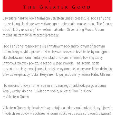
Szwedzka hardrockowa formacja Velveteen Queen prezentuje „Too Far Gone”
– trzeci singiel z długo wyczekiwanego drugiego albumu zespołu, „The Greater
Good”, który ukaże się 18 września nakładem Silver Lining Music. Album
można już zamawiać w przedsprzedaży.
„Too Far Gone” rozpoczyna się chwytliwym rockandrollowym gitarowym
riffem, który szybko przechodzi w cięższe, soczyste brzmienie, by następnie
eksplodować monumentalnym, stadionowym refrenem. Towarzyszący
utworowi teledysk pokazuje zespół w jego żywiole – na scenie, gdzie
prezentuje pełnię swojej energii, potężne wykonanie i charyzmę, które definiują
prawdziwe gwiazdy rocka. Reżyserem klipu jest uznany twórca Patric Ullaeus.
„To rockandrollowy numer z pazurem z naszego nadchodzącego albumu.
Wypij, wychyl do dna i uświadom sobie, że jesteś Too Far Gone.”
— Velveteen Queen
Velveteen Queen błyskawicznie wyrastają na jeden z najbardziej ekscytujących
młodych zespołów współczesnej sceny rockowej. Łączą surowość, pewność