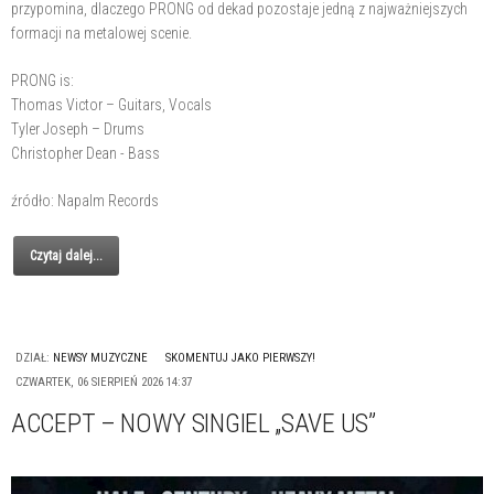
przypomina, dlaczego PRONG od dekad pozostaje jedną z najważniejszych
formacji na metalowej scenie.
PRONG is:
Thomas Victor – Guitars, Vocals
Tyler Joseph – Drums
Christopher Dean - Bass
źródło: Napalm Records
Czytaj dalej...
DZIAŁ:
NEWSY MUZYCZNE
SKOMENTUJ JAKO PIERWSZY!
CZWARTEK, 06 SIERPIEŃ 2026 14:37
ACCEPT – NOWY SINGIEL „SAVE US”