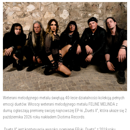
Weterani melodyjnego metalu świętują 40-lecie działalności kolekcją pełnych
emocji duetów. Włoscy weterani melodyjnego metalu FELINE MELINDA z
dumą ogłaszają premierę swojej najnowszej EP-ki „Duets II”, która ukaże się 2
października 2026 roku nakładem Diotima Records.
„Duets II” jest kontynuacją wysoko ocenianej EP-ki „Duets” z 2019 roku.