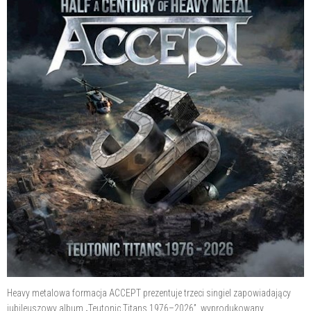
Heavy metalowa formacja ACCEPT prezentuje trzeci singiel zapowiadający
jubileuszowy album „Teutonic Titans 1976–2026”, wyprodukowany,