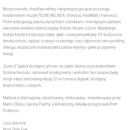
Mocne melodie, chwytliwe refreny i ekspresyjna gra gitar pozostają
fundamentem muzyki FELINE MELINDA. Gitarzyści HeadMatt i Francesco
Pinter wzbogacają utwory wyrazistymi solówkami i melodyjnymi partiami,
natomiast wokalna chemia między Robem Irbizem a Doris Albenberger
dodaje każdej kompozycji ciepła, głębi i nowej perspektywy. EP-ka porusza
tematy miłości, nadziei, rozwoju osobistego oraz odporności emocjonalnej,
oferując słuchaczom materiał jednocześnie intymny i pełen pozytywnej
energii.
„Duets II” będzie dostępna cyfrowo na całym świecie za pośrednictwem
Diotima Records, natomiast kolekcjonerzy i wieloletni fani zespołu będą
mogli nabyć limitowaną edycję CD w formacie digipak, dostępną
bezpośrednio u zespołu.
Materiał został nagrany, zmontowany, zmiksowany i zmasterowany przez
Marco Obera i Saschę Paetha, a klimatyczną okładkę przygotował Rhett
Podersoo.
Lista utworów
More Than Ever