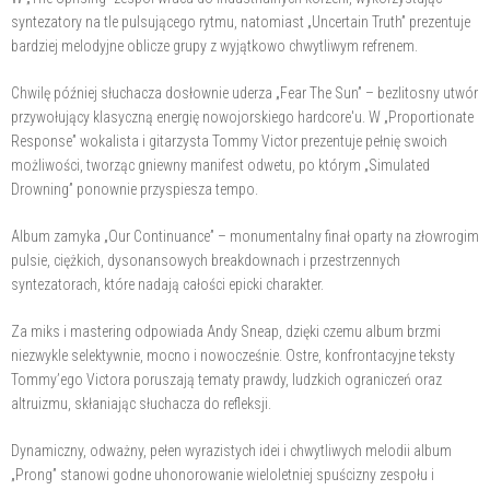
syntezatory na tle pulsującego rytmu, natomiast „Uncertain Truth” prezentuje
bardziej melodyjne oblicze grupy z wyjątkowo chwytliwym refrenem.
Chwilę później słuchacza dosłownie uderza „Fear The Sun” – bezlitosny utwór
przywołujący klasyczną energię nowojorskiego hardcore'u. W „Proportionate
Response” wokalista i gitarzysta Tommy Victor prezentuje pełnię swoich
możliwości, tworząc gniewny manifest odwetu, po którym „Simulated
Drowning” ponownie przyspiesza tempo.
Album zamyka „Our Continuance” – monumentalny finał oparty na złowrogim
pulsie, ciężkich, dysonansowych breakdownach i przestrzennych
syntezatorach, które nadają całości epicki charakter.
Za miks i mastering odpowiada Andy Sneap, dzięki czemu album brzmi
niezwykle selektywnie, mocno i nowocześnie. Ostre, konfrontacyjne teksty
Tommy’ego Victora poruszają tematy prawdy, ludzkich ograniczeń oraz
altruizmu, skłaniając słuchacza do refleksji.
Dynamiczny, odważny, pełen wyrazistych idei i chwytliwych melodii album
„Prong” stanowi godne uhonorowanie wieloletniej spuścizny zespołu i