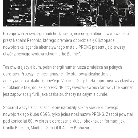
Po zapowiedzi swojego nadchodzącego, imiennego albumu wydawanego
przez Napalm Records, którego premiera odbędzie się 6 listopada,
nowojorska legenda alternatywnego metalu PRONG prezentuje pierwszy
utwór z nowego wydawnictwa – „The Banner”.
Ten otwierający album, pełen energii numer rusza z miejsca na pełnych
obrotach. Precyzyjne, mechaniczne riffy stanowią idealne tło dla
agresywnego wokalu Tommy’ego Victora. Ostry, bezkompromisowy i kąśliwy
– dokładnie taki, do jakiego PRONG przyzwyczaił swoich fanów. „The Banner”
jest zapowiedzią furii, jaka czeka słuchaczy na całym albumie.
Spośród wszystkich legend, które narodziły się na scenie kultowego
nowojorskiego klubu CBGB, tylko jedna nosi nazwę PRONG. Zespół powstał
pod koniec lat 80., w okresie odrodzenia klubu, obok takich formacji jak
Gorilla Biscuits, Madball, Sick Of It All czy Biohazard.