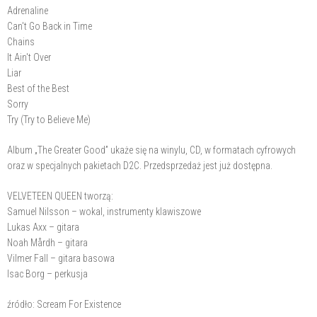
Adrenaline
Can't Go Back in Time
Chains
It Ain't Over
Liar
Best of the Best
Sorry
Try (Try to Believe Me)
Album „The Greater Good” ukaże się na winylu, CD, w formatach cyfrowych
oraz w specjalnych pakietach D2C. Przedsprzedaż jest już dostępna.
VELVETEEN QUEEN tworzą:
Samuel Nilsson – wokal, instrumenty klawiszowe
Lukas Axx – gitara
Noah Mårdh – gitara
Vilmer Fall – gitara basowa
Isac Borg – perkusja
źródło: Scream For Existence