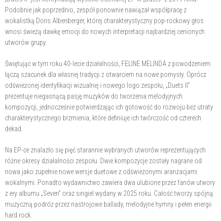
Podobnie jak poprzednio, zespół ponownie nawiązał współpracę z
wokalistką Doris Albenberger, której charakterystyczny pop-rockowy głos
wnosi świeżą dawkę emocji do nowych interpretacji najbardziej cenionych
utworów grupy.
Świętując w tym roku 40-lecie działalności, FELINE MELINDA z powodzeniem
łączą szacunek dla własnej tradycji z otwarciem na nowe pomysły. Oprócz
odświeżonej identyfikacji wizualnej i nowego logo zespołu, „Duets II”
prezentuje niegasnącą pasję muzyków do tworzenia melodyjnych
kompozycji, jednocześnie potwierdzając ich gotowość do rozwoju bez utraty
charakterystycznego brzmienia, które definiuje ich twórczość od czterech
dekad.
Na EP-ce znalazło się pięć starannie wybranych utworów reprezentujących
różne okresy działalności zespołu. Dwie kompozycje zostały nagrane od
nowa jako zupełnie nowe wersje duetowe z odświeżonymi aranżacjami
wokalnymi. Ponadto wydawnictwo zawiera dwa ulubione przez fanów utwory
z ery albumu „Seven” oraz singiel wydany w 2025 roku. Całość tworzy spójną
muzyczną podróż przez nastrojowe ballady, melodyjne hymny i pełen energii
hard rock.