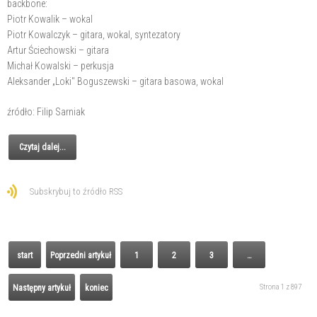
backbone:
Piotr Kowalik – wokal
Piotr Kowalczyk – gitara, wokal, syntezatory
Artur Ściechowski – gitara
Michał Kowalski – perkusja
Aleksander „Loki" Boguszewski – gitara basowa, wokal
źródło: Filip Sarniak
Czytaj dalej...
Subskrybuj to źródło RSS
start
Poprzedni artykuł
1
2
3
…
Strona 1 z 897
Następny artykuł
koniec