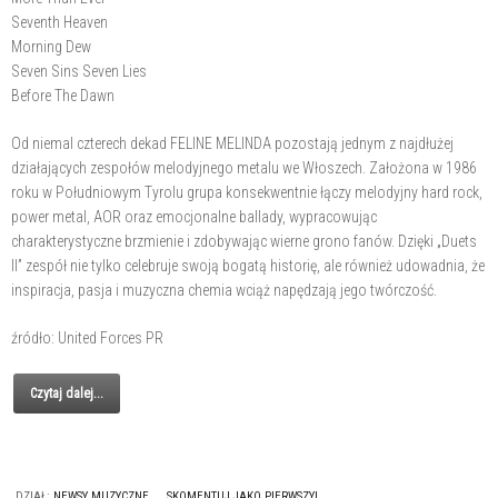
Seventh Heaven
Morning Dew
Seven Sins Seven Lies
Before The Dawn
Od niemal czterech dekad FELINE MELINDA pozostają jednym z najdłużej
działających zespołów melodyjnego metalu we Włoszech. Założona w 1986
roku w Południowym Tyrolu grupa konsekwentnie łączy melodyjny hard rock,
power metal, AOR oraz emocjonalne ballady, wypracowując
charakterystyczne brzmienie i zdobywając wierne grono fanów. Dzięki „Duets
II” zespół nie tylko celebruje swoją bogatą historię, ale również udowadnia, że
inspiracja, pasja i muzyczna chemia wciąż napędzają jego twórczość.
źródło: United Forces PR
Czytaj dalej...
DZIAŁ:
NEWSY MUZYCZNE
SKOMENTUJ JAKO PIERWSZY!