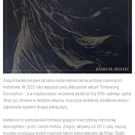
Zespół backbone pare lat temu nieźle namieszał na polskiej scenie post
metalowej. W 2022 roku wypuścił swój debiutancki album "Embracing
Dissolution ", a w międzyczasie i wcześniej wydał aż trzy EPki i jednego splita.
Teraz, po zmianie w składzie zespołu na pozycji wokalisty, backbone wraca i
zapowiada wydanie drugiej pełnej płyty.
backbone to warszawska formacja grająca nowoczesną mieszankę
atmospheric / post / doom metalu. Zespół, aktywny od 2012 roku, tworzy
muzykę oscylującą wokół inspiracji takimi wykonawcami jak Dirge, Opeth,