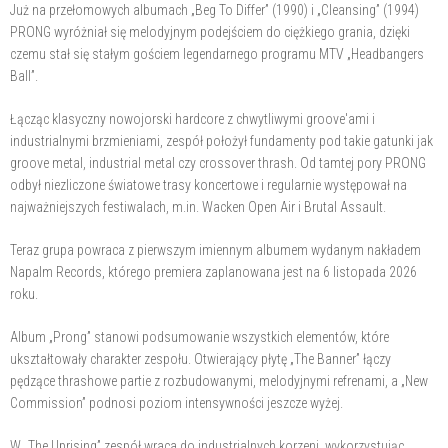
Już na przełomowych albumach „Beg To Differ” (1990) i „Cleansing” (1994)
PRONG wyróżniał się melodyjnym podejściem do ciężkiego grania, dzięki
czemu stał się stałym gościem legendarnego programu MTV „Headbangers
Ball”.
Łącząc klasyczny nowojorski hardcore z chwytliwymi groove'ami i
industrialnymi brzmieniami, zespół położył fundamenty pod takie gatunki jak
groove metal, industrial metal czy crossover thrash. Od tamtej pory PRONG
odbył niezliczone światowe trasy koncertowe i regularnie występował na
najważniejszych festiwalach, m.in. Wacken Open Air i Brutal Assault.
Teraz grupa powraca z pierwszym imiennym albumem wydanym nakładem
Napalm Records, którego premiera zaplanowana jest na 6 listopada 2026
roku.
Album „Prong” stanowi podsumowanie wszystkich elementów, które
ukształtowały charakter zespołu. Otwierający płytę „The Banner” łączy
pędzące thrashowe partie z rozbudowanymi, melodyjnymi refrenami, a „New
Commission” podnosi poziom intensywności jeszcze wyżej.
W „The Uprising” zespół wraca do industrialnych korzeni, wykorzystując