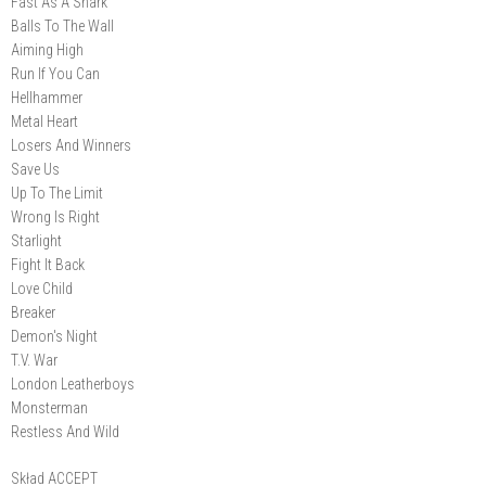
Fast As A Shark
Balls To The Wall
Aiming High
Run If You Can
Hellhammer
Metal Heart
Losers And Winners
Save Us
Up To The Limit
Wrong Is Right
Starlight
Fight It Back
Love Child
Breaker
Demon's Night
T.V. War
London Leatherboys
Monsterman
Restless And Wild
Skład ACCEPT