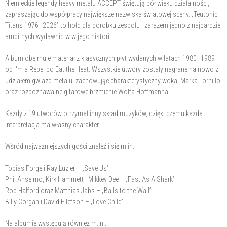
Niemieckie legendy heavy metalu ACCEPT świętują pół wieku działalności,
zapraszając do współpracy największe nazwiska światowej sceny. „Teutonic
Titans 1976–2026” to hołd dla dorobku zespołu i zarazem jedno z najbardziej
ambitnych wydawnictw w jego historii.
Album obejmuje materiał z klasycznych płyt wydanych w latach 1980–1989 –
od I'm a Rebel po Eat the Heat. Wszystkie utwory zostały nagrane na nowo z
udziałem gwiazd metalu, zachowując charakterystyczny wokal Marka Tornillo
oraz rozpoznawalne gitarowe brzmienie Wolfa Hoffmanna.
Każdy z 19 utworów otrzymał inny skład muzyków, dzięki czemu każda
interpretacja ma własny charakter.
Wśród najważniejszych gości znaleźli się m.in.:
Tobias Forge i Ray Luzier – „Save Us”
Phil Anselmo, Kirk Hammett i Mikkey Dee – „Fast As A Shark”
Rob Halford oraz Matthias Jabs – „Balls to the Wall”
Billy Corgan i David Ellefson – „Love Child”
Na albumie występują również m.in.: