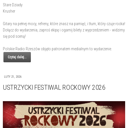
Stare Dziady
Krusher
Gitary na pełnej mocy, refreny, które znasz na pamięć, i tłum, który czuje rocka!
Dołącz do wydarzenia, zaproś ekipę i ogarnij bilety z wyprzedzeniem - widzimy
się pod sceną!
Polskie Radio Rzeszów objęło patronatem medialnym to wydarzenie.
Czytaj dalej...
LUTY 21, 2026
USTRZYCKI FESTIWAL ROCKOWY 2026