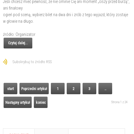
Jeśli chcesz mieć pewność, że nie ominie Cię ani moment „ciszy przed burzą”,
ani finałowy
ogień pod sceną, wybierz bilet na dwa dni i zrób z tego wyjazd, który zostaje
w głowie na długo.
źródło: Organizator
Czytaj dalej...
Subskrybuj to źródło RSS
start
Poprzedni artykuł
1
2
3
…
Strona 1 z 24
Następny artykuł
koniec