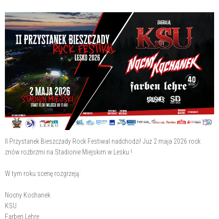
II Przystanek Bieszczady Rock Festiwal nadchodzi! Już 2 maja 2026 rock
znów rozbrzmi na Stadionie Miejskim w Lesku !
W tym roku scenę rozgrzeją:
Nocny Kochanek
KSU
Farben Lehre