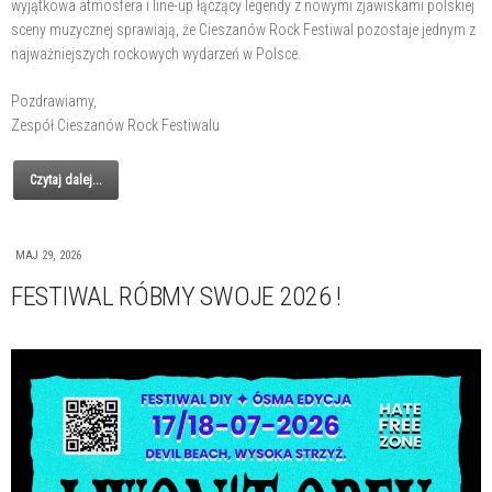
wyjątkowa atmosfera i line-up łączący legendy z nowymi zjawiskami polskiej
sceny muzycznej sprawiają, że Cieszanów Rock Festiwal pozostaje jednym z
najważniejszych rockowych wydarzeń w Polsce.
Pozdrawiamy,
Zespół Cieszanów Rock Festiwalu
Czytaj dalej...
MAJ 29, 2026
FESTIWAL RÓBMY SWOJE 2026 !