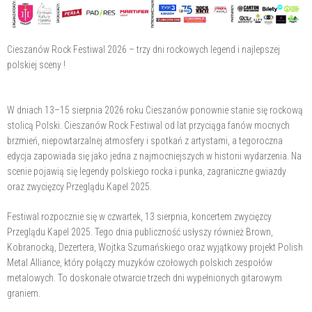
Cieszanów Rock Festiwal 2026 – trzy dni rockowych legend i najlepszej
polskiej sceny !
W dniach 13–15 sierpnia 2026 roku Cieszanów ponownie stanie się rockową
stolicą Polski. Cieszanów Rock Festiwal od lat przyciąga fanów mocnych
brzmień, niepowtarzalnej atmosfery i spotkań z artystami, a tegoroczna
edycja zapowiada się jako jedna z najmocniejszych w historii wydarzenia. Na
scenie pojawią się legendy polskiego rocka i punka, zagraniczne gwiazdy
oraz zwycięzcy Przeglądu Kapel 2025.
Festiwal rozpocznie się w czwartek, 13 sierpnia, koncertem zwycięzcy
Przeglądu Kapel 2025. Tego dnia publiczność usłyszy również Brown,
Kobranocką, Dezertera, Wojtka Szumańskiego oraz wyjątkowy projekt Polish
Metal Alliance, który połączy muzyków czołowych polskich zespołów
metalowych. To doskonałe otwarcie trzech dni wypełnionych gitarowym
graniem.