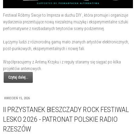
Festiwal Róbmy Swoje to Impreza w duchu DIY , która promuje i organizuje
wydarzenia prezentujące nową niezależną muzykę i eksperymentalne sztuki
performatywne z niezbadanych terytoriów sceny podziemnej.
Łączymy ludzi z różnorodną gamą mało znanych artystów elektronicznych,
post-punkowych, eksperymentalnych i nowej fali.
Współpracujemy z Anteną Krzyku i z reguły staramy się sięgać po kilka
projektów antenowych.
Czytaj dalej...
KWIECIEŃ 15, 2026
II PRZYSTANEK BIESZCZADY ROCK FESTIWAL
LESKO 2026 - PATRONAT POLSKIE RADIO
RZESZÓW