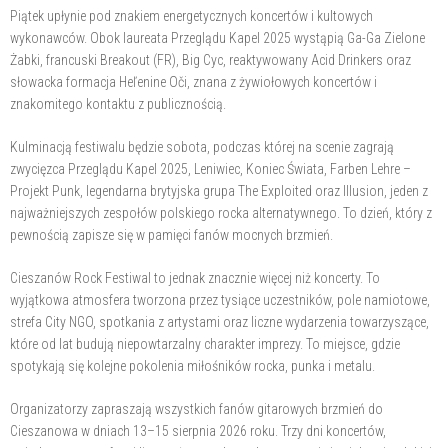
Piątek upłynie pod znakiem energetycznych koncertów i kultowych
wykonawców. Obok laureata Przeglądu Kapel 2025 wystąpią Ga-Ga Zielone
Żabki, francuski Breakout (FR), Big Cyc, reaktywowany Acid Drinkers oraz
słowacka formacja Heľenine Oči, znana z żywiołowych koncertów i
znakomitego kontaktu z publicznością.
Kulminacją festiwalu będzie sobota, podczas której na scenie zagrają
zwycięzca Przeglądu Kapel 2025, Leniwiec, Koniec Świata, Farben Lehre –
Projekt Punk, legendarna brytyjska grupa The Exploited oraz Illusion, jeden z
najważniejszych zespołów polskiego rocka alternatywnego. To dzień, który z
pewnością zapisze się w pamięci fanów mocnych brzmień.
Cieszanów Rock Festiwal to jednak znacznie więcej niż koncerty. To
wyjątkowa atmosfera tworzona przez tysiące uczestników, pole namiotowe,
strefa City NGO, spotkania z artystami oraz liczne wydarzenia towarzyszące,
które od lat budują niepowtarzalny charakter imprezy. To miejsce, gdzie
spotykają się kolejne pokolenia miłośników rocka, punka i metalu.
Organizatorzy zapraszają wszystkich fanów gitarowych brzmień do
Cieszanowa w dniach 13–15 sierpnia 2026 roku. Trzy dni koncertów,