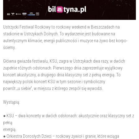
Ustrzycki Festiwal Rockowy to rockowy weekend w Bieszczadach na
stadionie w Ustrzykach Dolnych. To wydarzenie jest budowane na
autentycznym klimacie, energii publiczności i muzyce na żywo bez korpo-
ściemy.
Główna gwiazda festiwalu, KSU, zagra w Ustrzykach dwa razy, w dwóch
zupełnie różnych odsłonach. Pierwszego dnia zaprezentuje wyjątkowy
koncert akustyczny, a drugiego dnia klasyczny set z pełną energią. To
największy polski koncert KSU w tym sezonie i symboliczny
powrót „u siebie”, w miejscu z którego zespół się wywodzi.
Wystąpią:
● KSU – dwa koncerty w dwóch odsłonach: akustycznie oraz klasyczny set z
pełną
energią.
● Orkiestra Dorosłych Dzieci – rockowy żywioł i granie, które wciąga