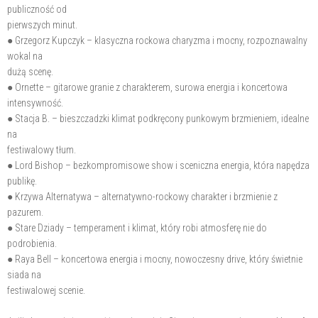
publiczność od
pierwszych minut.
● Grzegorz Kupczyk – klasyczna rockowa charyzma i mocny, rozpoznawalny
wokal na
dużą scenę.
● Ornette – gitarowe granie z charakterem, surowa energia i koncertowa
intensywność.
● Stacja B. – bieszczadzki klimat podkręcony punkowym brzmieniem, idealne
na
festiwalowy tłum.
● Lord Bishop – bezkompromisowe show i sceniczna energia, która napędza
publikę.
● Krzywa Alternatywa – alternatywno-rockowy charakter i brzmienie z
pazurem.
● Stare Dziady – temperament i klimat, który robi atmosferę nie do
podrobienia.
● Raya Bell – koncertowa energia i mocny, nowoczesny drive, który świetnie
siada na
festiwalowej scenie.