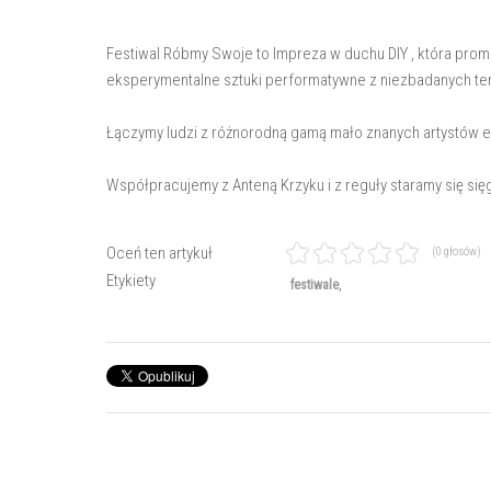
Festiwal Róbmy Swoje to Impreza w duchu DIY , która prom
eksperymentalne sztuki performatywne z niezbadanych te
Łączymy ludzi z różnorodną gamą mało znanych artystów el
Współpracujemy z Anteną Krzyku i z reguły staramy się się
Oceń ten artykuł
(0 głosów)
Etykiety
festiwale