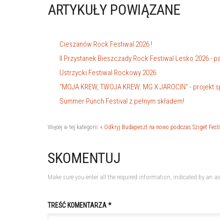
ARTYKUŁY POWIĄZANE
Cieszanów Rock Festiwal 2026 !
II Przystanek Bieszczady Rock Festiwal Lesko 2026 - 
Ustrzycki Festiwal Rockowy 2026
"MOJA KREW, TWOJA KREW: MG X JAROCIN” - projekt spe
Summer Punch Festival z pełnym składem!
Więcej w tej kategorii:
« Odkryj Budapeszt na nowo podczas Sziget Festi
SKOMENTUJ
Make sure you enter all the required information, indicated by an as
TREŚĆ KOMENTARZA *