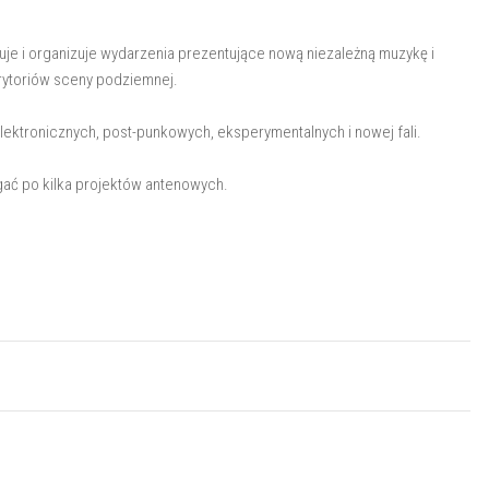
uje i organizuje wydarzenia prezentujące nową niezależną muzykę i
rytoriów sceny podziemnej.
ektronicznych, post-punkowych, eksperymentalnych i nowej fali.
gać po kilka projektów antenowych.