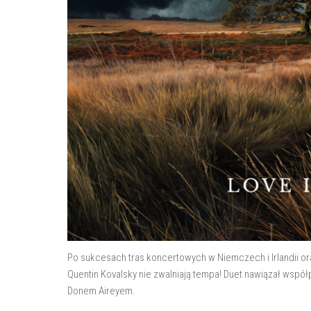
Po sukcesach tras koncertowych w Niemczech i Irlandii ora
Quentin Kovalsky nie zwalniają tempa! Duet nawiązał współ
Donem Aireyem.