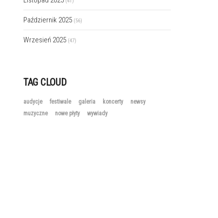
Listopad 2025
(41)
Październik 2025
(56)
Wrzesień 2025
(47)
TAG CLOUD
audycje
festiwale
galeria
koncerty
newsy
muzyczne
nowe płyty
wywiady