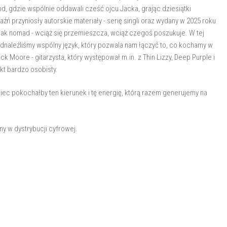
d, gdzie wspólnie oddawali cześć ojcu Jacka, grając dziesiątki
ń przyniosły autorskie materiały - serię singli oraz wydany w 2025 roku
t jak nomad - wciąż się przemieszcza, wciąż czegoś poszukuje. W tej
dnaleźliśmy wspólny język, który pozwala nam łączyć to, co kochamy w
ack Moore - gitarzysta, który występował m.in. z Thin Lizzy, Deep Purple i
kt bardzo osobisty.
iec pokochałby ten kierunek i tę energię, którą razem generujemy na
pny w dystrybucji cyfrowej.