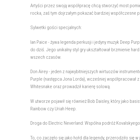
Artyści przez swoją współpracę chcą stworzyć most pom
rocka, zaś tym dojrzałym pokazać bardziej współczesne p
Sylwetki gości specjalnych:
Ian Paice - żywa legenda perkusji i jedyny muzyk Deep Purp
do dziś. Jego unikalny styl gry ukształtował brzmienie har
wszech czasów.
Don Airey - jeden z najwybitniejszych wirtuozów instrumen
Purple (następca Jona Lorda), wcześniej współpracował z 
Whitesnake oraz prowadził karierę solową.
W utworze pojawił się również Bob Daisley, który jako b
Rainbow czy Uriah Heep.
Droga do Electric Neverland: Wspólna podróż Kovalskyego 
To, co zaczęło się jako hołd dla legendy, przerodziło się 