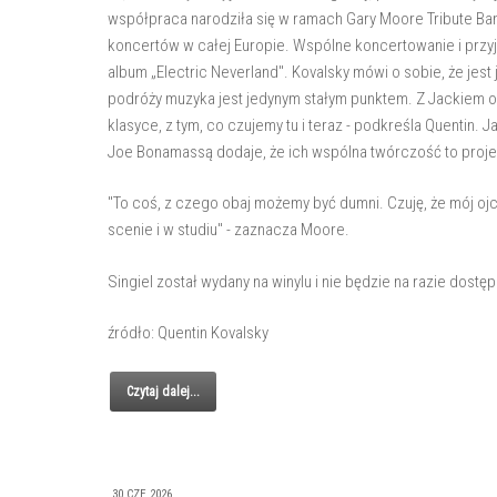
współpraca narodziła się w ramach Gary Moore Tribute Ban
koncertów w całej Europie. Wspólne koncertowanie i przyjaź
album „Electric Neverland". Kovalsky mówi o sobie, że jes
podróży muzyka jest jedynym stałym punktem. Z Jackiem o
klasyce, z tym, co czujemy tu i teraz - podkreśla Quentin. J
Joe Bonamassą dodaje, że ich wspólna twórczość to proje
"To coś, z czego obaj możemy być dumni. Czuję, że mój ojc
scenie i w studiu" - zaznacza Moore.
Singiel został wydany na winylu i nie będzie na razie dostę
źródło: Quentin Kovalsky
Czytaj dalej...
30 CZE 2026