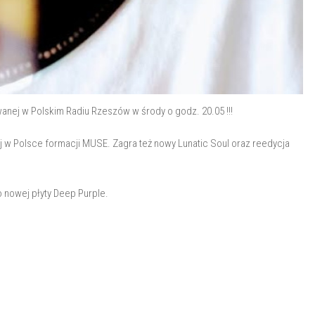
anej w Polskim Radiu Rzeszów w środy o godz. 20.05 !!!
w Polsce formacji MUSE. Zagra też nowy Lunatic Soul oraz reedycja
o nowej płyty Deep Purple.