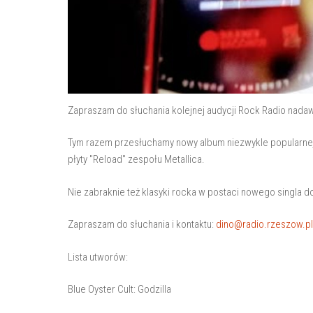
Zapraszam do słuchania kolejnej audycji Rock Radio nadaw
Tym razem przesłuchamy nowy album niezwykle popularnej 
płyty "Reload" zespołu Metallica.
Nie zabraknie też klasyki rocka w postaci nowego singla d
Zapraszam do słuchania i kontaktu:
dino@radio.rzeszow.pl
Lista utworów:
Blue Oyster Cult: Godzilla