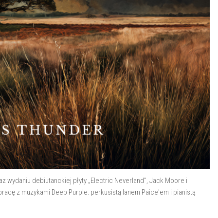
z wydaniu debiutanckiej płyty „Electric Neverland", Jack Moore i
pracę z muzykami Deep Purple: perkusistą Ianem Paice'em i pianistą