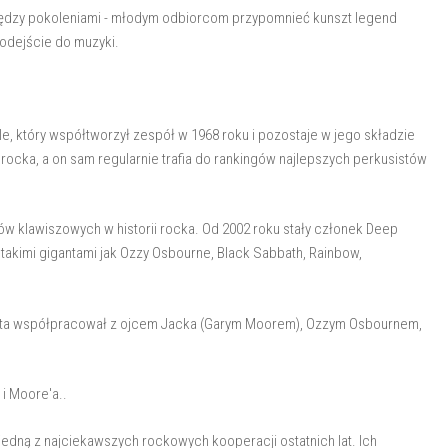
iędzy pokoleniami - młodym odbiorcom przypomnieć kunszt legend
odejście do muzyki.
le, który współtworzył zespół w 1968 roku i pozostaje w jego składzie
d rocka, a on sam regularnie trafia do rankingów najlepszych perkusistów
tów klawiszowych w historii rocka. Od 2002 roku stały członek Deep
takimi gigantami jak Ozzy Osbourne, Black Sabbath, Rainbow,
asista współpracował z ojcem Jacka (Garym Moorem), Ozzym Osbournem,
i Moore'a..
w jedną z najciekawszych rockowych kooperacji ostatnich lat. Ich