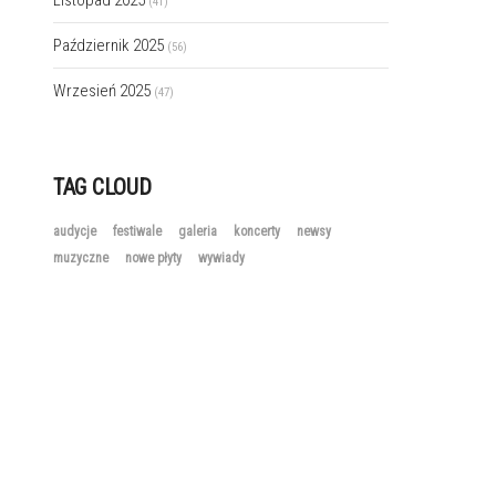
Listopad 2025
(41)
Październik 2025
(56)
Wrzesień 2025
(47)
TAG CLOUD
audycje
festiwale
galeria
koncerty
newsy
muzyczne
nowe płyty
wywiady