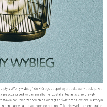
tera z płyty „Wolny wybieg", do którego zespół wyprodukował videoklip. Ale
sty, jeszcze przed wydaniem albumu i został entuzjastycznie przyjęty
 zestawia naturalne zachowania zwierząt ze światem człowieka, w którym
eustannie agresja prowadząca do paranoi. Tak dziś wygląda nienaturalne