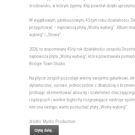
środowisko, w którym żyjemy. Klip powstał dzięki uprzejmo
W wyjątkowym, jubileuszowym, 45-tym roku działalności, De
przygotować – najnowszą płytą „Wolny wybieg". Album mia
wybieg" i „Słowa".
2026, to wspominany 45-ty rok działalności zespołu Dezerte
najnowsza płyta „Wolny wybieg", która powstawała pomiędz
Boogie Town Studio.
Na płycie zespół pozostaje wierny swojemu gatunkowi, ale
dynamicznie, surowo, jednocześnie z dbałością o brzmien
próbując skomentować absurdy i szaleństwo otaczającego
rządzących i wielkie bigtechy rozgrywające nastroje społ
nim ona nastąpi, warto posłuchać płyty „Wolny wybieg".
źródło: Mystic Production
Czytaj dalej...