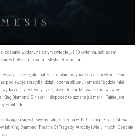
e, zostanie wydany na całym świecie już 10 kwietnia, nakładem
e się w Polsce, nakładem Mystic Production.
trakty zagraniczne, ale materiał totalnie przypadł do gustu włodarzom
as pod swoje skrzydła, dzięki czemu album „Nemesis" będzie miał
j wydarzeń...Jesteśmy szczęśliwi i dumni. Massacre ma w swoim
ing Diamond, Sinister, Illdisposed to uznane już marki. Fajnie jest
ycy Frontside.
alizująca się w heavy metalu, założona w 1991 roku przez Torstena
ów jak King Diamond, Theatre Of Tragedy, Atrocity i wielu innych. Obecnie
tnienia.