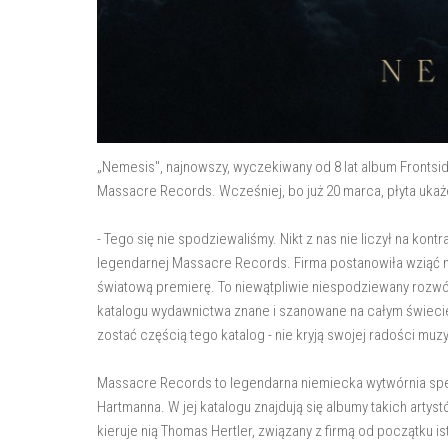
„Nemesis", najnowszy, wyczekiwany od 8 lat album Frontsid
Massacre Records. Wcześniej, bo już 20 marca, płyta ukaż
- Tego się nie spodziewaliśmy. Nikt z nas nie liczył na kon
legendarnej Massacre Records. Firma postanowiła wziąć n
światową premierę. To niewątpliwie niespodziewany rozwó
katalogu wydawnictwa znane i szanowane na całym świecie, K
zostać częścią tego katalog - nie kryją swojej radości muz
Massacre Records to legendarna niemiecka wytwórnia specj
Hartmanna. W jej katalogu znajdują się albumy takich artyst
kieruje nią Thomas Hertler, związany z firmą od początku is