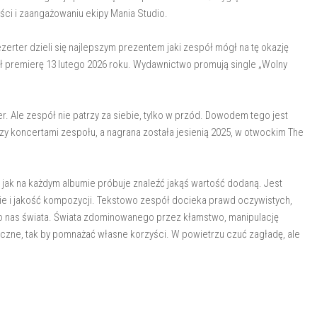
ści i zaangażowaniu ekipy Mania Studio.
zerter dzieli się najlepszym prezentem jaki zespół mógł na tę okazję
ł premierę 13 lutego 2026 roku. Wydawnictwo promują single „Wolny
r. Ale zespół nie patrzy za siebie, tylko w przód. Dowodem tego jest
y koncertami zespołu, a nagrana została jesienią 2025, w otwockim The
 jak na każdym albumie próbuje znaleźć jakąś wartość dodaną. Jest
ie i jakość kompozycji. Tekstowo zespół docieka prawd oczywistych,
 nas świata. Świata zdominowanego przez kłamstwo, manipulację
eczne, tak by pomnażać własne korzyści. W powietrzu czuć zagładę, ale