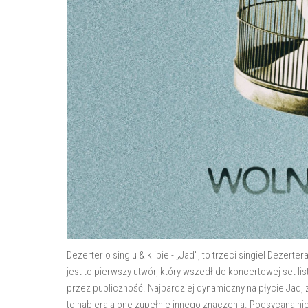
Dezerter o singlu & klipie - „Jad", to trzeci singiel Dezer
jest to pierwszy utwór, który wszedł do koncertowej set li
przez publiczność. Najbardziej dynamiczny na płycie Jad,
to nabierają one zupełnie innego znaczenia. Podsycana ni