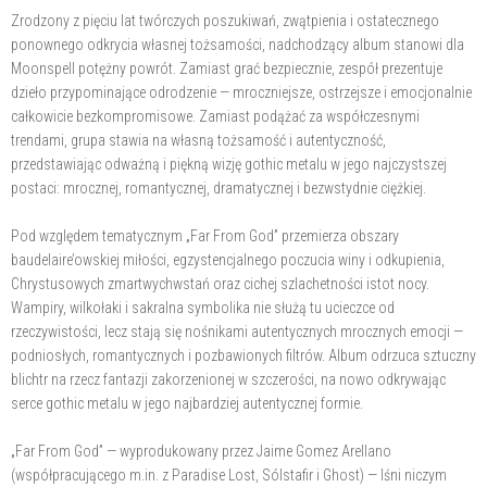
Zrodzony z pięciu lat twórczych poszukiwań, zwątpienia i ostatecznego
ponownego odkrycia własnej tożsamości, nadchodzący album stanowi dla
Moonspell potężny powrót. Zamiast grać bezpiecznie, zespół prezentuje
dzieło przypominające odrodzenie — mroczniejsze, ostrzejsze i emocjonalnie
całkowicie bezkompromisowe. Zamiast podążać za współczesnymi
trendami, grupa stawia na własną tożsamość i autentyczność,
przedstawiając odważną i piękną wizję gothic metalu w jego najczystszej
postaci: mrocznej, romantycznej, dramatycznej i bezwstydnie ciężkiej.
Pod względem tematycznym „Far From God” przemierza obszary
baudelaire’owskiej miłości, egzystencjalnego poczucia winy i odkupienia,
Chrystusowych zmartwychwstań oraz cichej szlachetności istot nocy.
Wampiry, wilkołaki i sakralna symbolika nie służą tu ucieczce od
rzeczywistości, lecz stają się nośnikami autentycznych mrocznych emocji —
podniosłych, romantycznych i pozbawionych filtrów. Album odrzuca sztuczny
blichtr na rzecz fantazji zakorzenionej w szczerości, na nowo odkrywając
serce gothic metalu w jego najbardziej autentycznej formie.
„Far From God” — wyprodukowany przez Jaime Gomez Arellano
(współpracującego m.in. z Paradise Lost, Sólstafir i Ghost) — lśni niczym