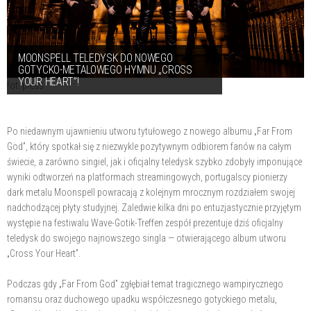
MOONSPELL TELEDYSK DO NOWEGO
GOTYCKO-METALOWEGO HYMNU „CROSS
YOUR HEART”!
fot. press
Po niedawnym ujawnieniu utworu tytułowego z nowego albumu „Far From
God”, który spotkał się z niezwykle pozytywnym odbiorem fanów na całym
świecie, a zarówno singiel, jak i oficjalny teledysk szybko zdobyły imponujące
wyniki odtworzeń na platformach streamingowych, portugalscy pionierzy
dark metalu Moonspell powracają z kolejnym mrocznym rozdziałem swojej
nadchodzącej płyty studyjnej. Zaledwie kilka dni po entuzjastycznie przyjętym
występie na festiwalu Wave-Gotik-Treffen zespół prezentuje dziś oficjalny
teledysk do swojego najnowszego singla — otwierającego album utworu
„Cross Your Heart”.
Podczas gdy „Far From God” zgłębiał temat tragicznego wampirycznego
romansu oraz duchowego upadku współczesnego gotyckiego metalu,