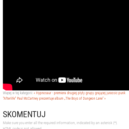
Więcej w tej kategorii:
« Hypnosaur - premiera drugiej płyty grupy grającej jurassic punk
"Afterlife"
Paul McCartney prezentuje album „The Boys of Dungeon Lane” »
SKOMENTUJ
Make sure you enter all the required information, indicated by an asterisk (*).
HTML code is not allowed.