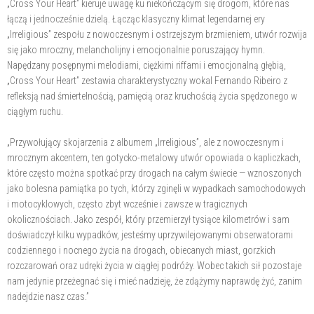
„Cross Your Heart” kieruje uwagę ku niekończącym się drogom, które nas
łączą i jednocześnie dzielą. Łącząc klasyczny klimat legendarnej ery
„Irreligious” zespołu z nowoczesnym i ostrzejszym brzmieniem, utwór rozwija
się jako mroczny, melancholijny i emocjonalnie poruszający hymn.
Napędzany posępnymi melodiami, ciężkimi riffami i emocjonalną głębią,
„Cross Your Heart” zestawia charakterystyczny wokal Fernando Ribeiro z
refleksją nad śmiertelnością, pamięcią oraz kruchością życia spędzonego w
ciągłym ruchu.
„Przywołujący skojarzenia z albumem „Irreligious”, ale z nowoczesnym i
mrocznym akcentem, ten gotycko-metalowy utwór opowiada o kapliczkach,
które często można spotkać przy drogach na całym świecie — wznoszonych
jako bolesna pamiątka po tych, którzy zginęli w wypadkach samochodowych
i motocyklowych, często zbyt wcześnie i zawsze w tragicznych
okolicznościach. Jako zespół, który przemierzył tysiące kilometrów i sam
doświadczył kilku wypadków, jesteśmy uprzywilejowanymi obserwatorami
codziennego i nocnego życia na drogach, obiecanych miast, gorzkich
rozczarowań oraz udręki życia w ciągłej podróży. Wobec takich sił pozostaje
nam jedynie przeżegnać się i mieć nadzieję, że zdążymy naprawdę żyć, zanim
nadejdzie nasz czas.”