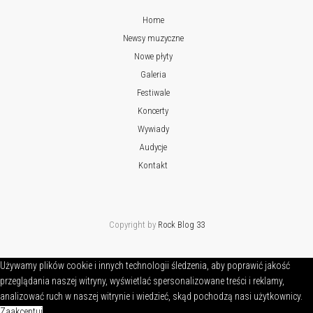
Home
Newsy muzyczne
Nowe płyty
Galeria
Festiwale
Koncerty
Wywiady
Audycje
Kontakt
Copyright by
Rock Blog 33
Używamy plików cookie i innych technologii śledzenia, aby poprawić jakość
przeglądania naszej witryny, wyświetlać spersonalizowane treści i reklamy,
analizować ruch w naszej witrynie i wiedzieć, skąd pochodzą nasi użytkownicy.
Zaakceptuj