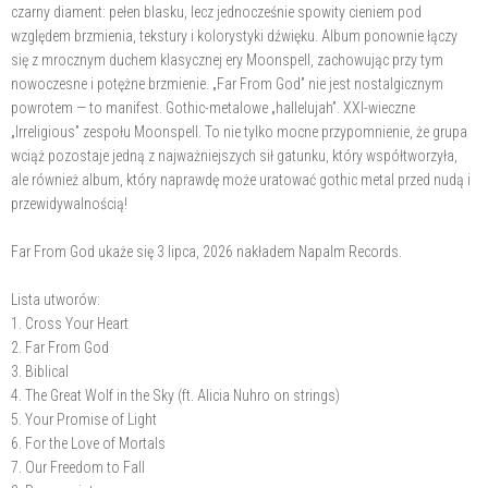
czarny diament: pełen blasku, lecz jednocześnie spowity cieniem pod
względem brzmienia, tekstury i kolorystyki dźwięku. Album ponownie łączy
się z mrocznym duchem klasycznej ery Moonspell, zachowując przy tym
nowoczesne i potężne brzmienie. „Far From God” nie jest nostalgicznym
powrotem — to manifest. Gothic-metalowe „hallelujah”. XXI-wieczne
„Irreligious” zespołu Moonspell. To nie tylko mocne przypomnienie, że grupa
wciąż pozostaje jedną z najważniejszych sił gatunku, który współtworzyła,
ale również album, który naprawdę może uratować gothic metal przed nudą i
przewidywalnością!
Far From God ukaże się 3 lipca, 2026 nakładem Napalm Records.
Lista utworów:
1. Cross Your Heart
2. Far From God
3. Biblical
4. The Great Wolf in the Sky (ft. Alicia Nuhro on strings)
5. Your Promise of Light
6. For the Love of Mortals
7. Our Freedom to Fall