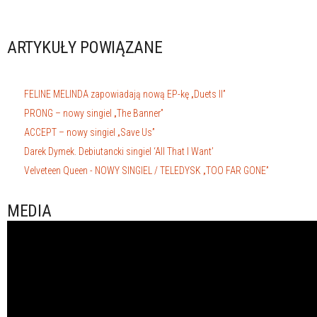
ARTYKUŁY POWIĄZANE
FELINE MELINDA zapowiadają nową EP-kę „Duets II”
PRONG – nowy singiel „The Banner”
ACCEPT – nowy singiel „Save Us”
Darek Dymek. Debiutancki singiel ‘All That I Want’
Velveteen Queen - NOWY SINGIEL / TELEDYSK „TOO FAR GONE”
MEDIA