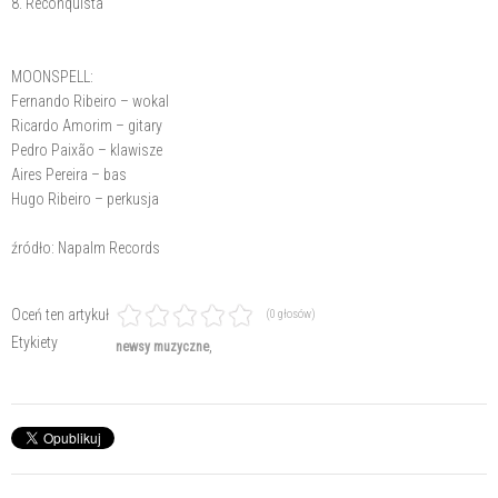
8. Reconquista
MOONSPELL:
Fernando Ribeiro – wokal
Ricardo Amorim – gitary
Pedro Paixão – klawisze
Aires Pereira – bas
Hugo Ribeiro – perkusja
źródło: Napalm Records
Oceń ten artykuł
(0 głosów)
Etykiety
newsy muzyczne