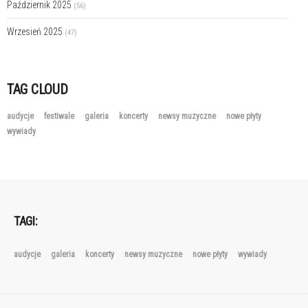
Październik 2025
(56)
Wrzesień 2025
(47)
TAG CLOUD
audycje
festiwale
galeria
koncerty
newsy muzyczne
nowe płyty
wywiady
TAGI:
audycje
galeria
koncerty
newsy muzyczne
nowe płyty
wywiady