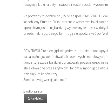
fascynuje ludzi na całym świecie i została podchwycona m
Na potrzeby teledysku do „1589” zespół POWERWOLF udał 
lasach losy Stumpa. Dzięki starannie wybranym lokalizacjo
specjalnym jest to najbardziej wyszukany teledysk w doty
przedsmak tego, czego fani mogą się spodziewać po “Wa
POWERWOLF to niewątpliwie jeden z obecnie odnoszących
na najważniejszych festiwalach rockowych i metalowych, t
koncerty jeszcze bardziej ugruntowały pozycję grupy na
stale chwalone przez krytyków i fanów, a imponujące oficja
dziesiątki milionów razy.
Zamów swoją wersję albumu “
źródło: press
Czytaj dalej...