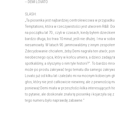
-- DEMI LOVATO
SLASH:
„Ta piosenka jest najbardziej centrolewicowa w przypadk
Temptations, która w rzeczywistości jest utworem R&B. Dor
na początku lat 70., czyli w czasach, kiedy byłem dzieckie
bardzo długa, bo trwa 10 minut, jeśli nie dłużej. I ma w so
niesamowity. W latach 90. jammowaliśmy z innym zespołem (
Zdecydowanie chciałem, żeby Demi nagrała ten utwór, po
nieobecnego ojca, który w końcu umiera, a dzieci zadają ta
spotkaliśmy, a słyszymy o nim tyle historii?”. To bardzo mr
może po prostu zakrywać tego tematu dla samego zakrywania
Lovato już od kilku lat i zależało mi na mocnym kobiecym g
głos, który nie jest całkowicie niewinny, ale z pewnością 
ponieważ Demi miała w przeszłości kilka interesujących hist
to pytanie, ale doskonale znała tę piosenkę i kojarzyła się
tego numeru było naprawdę zabawne.”