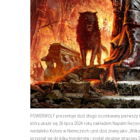
POWERWOLF prezentuje dziś długo oczekiwany pierwszy s
który ukaże się 26 lipca 2024 roku nakładem Napalm Records
niedaleko Kolonii w Niemczech i jest dziś znany jako „Wilk
przyznał się do kilku morderstw i został okrutnie stracony 