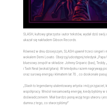
SLASH, kultowy gitarzysta i autor tekstów, wydał dziś swó
ukazał się nakładem Gibson Records.
Również w dniu dzisiejszym, SLASH ujawnił trzeci singiel 
wokalem Demi Lovato. Obejrzyj/udostępnij teledysk „Papa 
bluesowy zespół w składzie: Johnny Griparic (bas), Teddy 
i Tash Neal (wokal/gitara). W teledysku razem nagrywają p
oraz surową energią i klimatem lat 70. , co doskonale pasu
„Slash to legendarny utalentowany artysta i mój przyjacie
współpracy. Wniósł niesamowitą energię, kiedy byliśmy w s
doświadczeniem. Miał bardzo jasną wizję tego utworu i je
dumna z tego, co stworzyliśmy!”