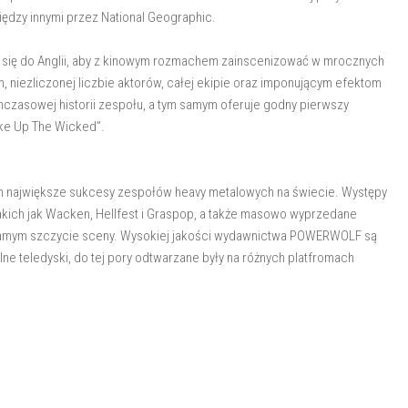
iędzy innymi przez National Geographic.
się do Anglii, aby z kinowym rozmachem zainscenizować w mrocznych
m, niezliczonej liczbie aktorów, całej ekipie oraz imponującym efektom
chczasowej historii zespołu, a tym samym oferuje godny pierwszy
ke Up The Wicked”.
 największe sukcesy zespołów heavy metalowych na świecie. Występy
akich jak Wacken, Hellfest i Graspop, a także masowo wyprzedane
 samym szczycie sceny. Wysokiej jakości wydawnictwa POWERWOLF są
lne teledyski, do tej pory odtwarzane były na różnych platfromach