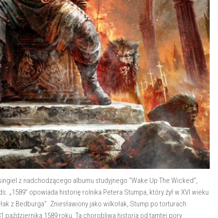
ingiel z nadchodzącego albumu studyjnego “Wake Up The Wicked”,
. „1589” opowiada historię rolnika Petera Stumpa, który żył w XVI wieku
ołak z Bedburga”. Zniesławiony jako wilkołak, Stump po torturach
31 października 1589 roku. Ta chorobliwa historia od tamtej pory