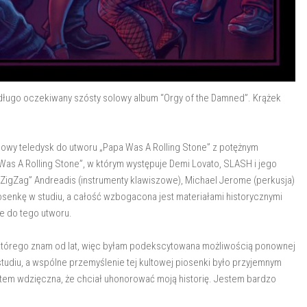
j długo oczekiwany szósty solowy album “Orgy of the Damned”. Krążek
i nowy teledysk do utworu „Papa Was A Rolling Stone” z potężnym
Was A Rolling Stone”, w którym występuje Demi Lovato, SLASH i jego
„ZigZag” Andreadis (instrumenty klawiszowe), Michael Jerome (perkusja)
iosenkę w studiu, a całość wzbogacona jest materiałami historycznymi
je do tego utworu.
l, którego znam od lat, więc byłam podekscytowana możliwością ponownej
tudiu, a wspólne przemyślenie tej kultowej piosenki było przyjemnym
stem wdzięczna, że chciał uhonorować moją historię. Jestem bardzo