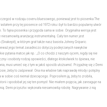
u czegoś w rodzaju coveru bluesowego, ponieważ jest to piosenka The
astałem przy tej piosence od 1972 roku i był to bardzo popularny utwór
m. To fajna piosenka i przygoda sama w sobie. Oryginalna wersja jest
bie niesamowitą aranżację instrumentalną. Cały ten numer jest
Snakepit), w którym grał także nasz basista Johnny Griparic.
nieważ jego temat zasadniczo dotyczy podejrzanych nawyków
kie pytania matce jak np.: „O co chodzi z naszym ojcem, nigdy się nie
oczny i osobisty rodzaj opowieści, dlatego ktokolwiek to śpiewa, nie
, musi umieć się z tym w jakiś sposób utożsamić. Przyjaźnię się z Demi
łosie, żeby to zaśpiewał. Ona ma właśnie taki naprawdę młody i potężny
ma w sobie coś niemal dziecięcego. Poprosiłem ją, żeby to zrobiła,
orii i spodobał jej się ten pomysł. Nie miałem pojęcia, jak zareaguje na
 z nią. Demi przyszła i wykonała niesamowitą robotę. Nagrywanie z nią