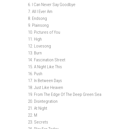
6. I Can Never Say Goodbye
7. All I Ever Am
8. Endsong
9. Plainsong
10. Pictures of You
11. High
12. Lovesong
13. Burn
14. Fascination Street
15. A Night Like This
16. Push
17. In Between Days
18. Just Like Heaven
19. From The Edge Of The Deep Green Sea
20. Disintegration
21. At Night
22. M
23. Secrets