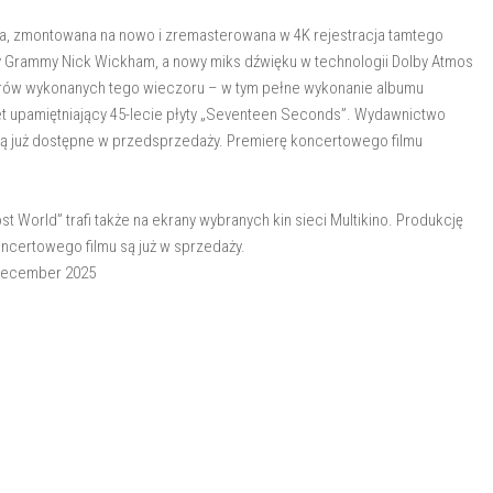
na, zmontowana na nowo i zremasterowana w 4K rejestracja tamtego
 Grammy Nick Wickham, a nowy miks dźwięku w technologii Dolby Atmos
worów wykonanych tego wieczoru – w tym pełne wykonanie albumu
et upamiętniający 45-lecie płyty „Seventeen Seconds”. Wydawnictwo
są już dostępne w przedsprzedaży. Premierę koncertowego filmu
t World” trafi także na ekrany wybranych kin sieci Multikino. Produkcję
oncertowego filmu są już w sprzedaży.
1 December 2025