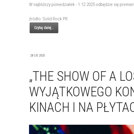
W najbliższy poniedziałek - 1.12.2025 odbędzie się premie
źródło: Solid Rock PR
Czytaj dalej...
28 LIS 2025
„THE SHOW OF A LO
WYJĄTKOWEGO KON
KINACH I NA PŁYTA