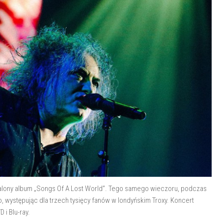
walony album „Songs Of A Lost World”. Tego samego wieczoru, podczas
o, występując dla trzech tysięcy fanów w londyńskim Troxy. Koncert
D i Blu-ray.