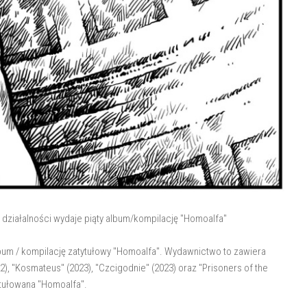
 działalności wydaje piąty album/kompilację "Homoalfa"
bum / kompilację zatytułowy "Homoalfa". Wydawnictwo to zawiera
2), "Kosmateus" (2023), "Czcigodnie" (2023) oraz "Prisoners of the
ytułowana "Homoalfa".