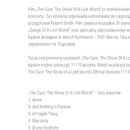
Film „The Cure: The Show Of A Lost World” to zremiksowa
koncertu. Za reżyserię odpowiada nominowany do nagrody
przygotował Robert Smith. Film zawiera wszystkie 31 ut
„Songs Of A Lost World” oraz specjalny, pięcioutworowy s
będzie dostępne w dwóch formatach – DVD i Blu-ray. Oba 
zaplanowano na 13 grudnia.
Tuż przed premierą na płytach „The Cure: The Show Of A Los
będzie można zobaczyć 11 i 12 grudnia. Bilety na pokazy k
The Cure: The Show of a Lost World | Official Website | 1
„The Cure: The Show Of A Lost World” – lista utworów:
1. Alone
2. And Nothing Is Forever
3. A Fragile Thing
4. Warsong
5. Drone:Nodrone