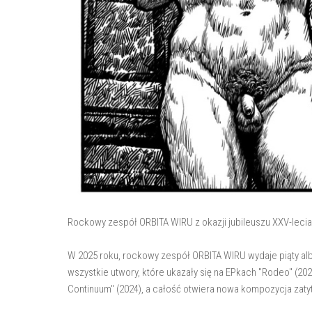
Rockowy zespół ORBITA WIRU z okazji jubileuszu XXV-lecia
W 2025 roku, rockowy zespół ORBITA WIRU wydaje piąty al
wszystkie utwory, które ukazały się na EPkach "Rodeo" (202
Continuum" (2024), a całość otwiera nowa kompozycja zat