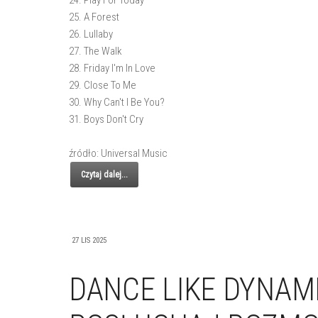
24. Play For Today
25. A Forest
26. Lullaby
27. The Walk
28. Friday I'm In Love
29. Close To Me
30. Why Can't I Be You?
31. Boys Don't Cry
źródło: Universal Music
Czytaj dalej...
27 LIS 2025
DANCE LIKE DYNAMI