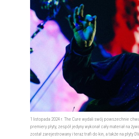
1 listopada 2024 r. The Cure wydali swój powszechnie ch
premiery płyty, zespół jedyny wykonał cały materiał na żyw
został zarejestrowany i teraz trafi do kin, a także na płyty DV