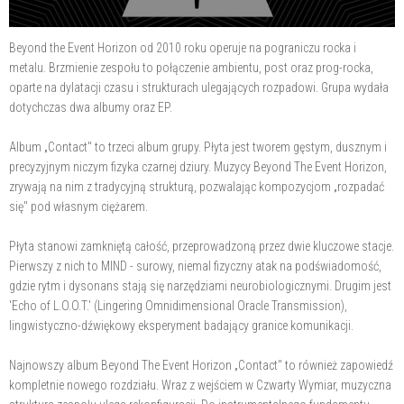
Beyond the Event Horizon od 2010 roku operuje na pograniczu rocka i
metalu. Brzmienie zespołu to połączenie ambientu, post oraz prog-rocka,
oparte na dylatacji czasu i strukturach ulegających rozpadowi. Grupa wydała
dotychczas dwa albumy oraz EP.
Album „Contact" to trzeci album grupy. Płyta jest tworem gęstym, dusznym i
precyzyjnym niczym fizyka czarnej dziury. Muzycy Beyond The Event Horizon,
zrywają na nim z tradycyjną strukturą, pozwalając kompozycjom „rozpadać
się" pod własnym ciężarem.
Płyta stanowi zamkniętą całość, przeprowadzoną przez dwie kluczowe stacje.
Pierwszy z nich to MIND - surowy, niemal fizyczny atak na podświadomość,
gdzie rytm i dysonans stają się narzędziami neurobiologicznymi. Drugim jest
'Echo of L.O.O.T.' (Lingering Omnidimensional Oracle Transmission),
lingwistyczno-dźwiękowy eksperyment badający granice komunikacji.
Najnowszy album Beyond The Event Horizon „Contact" to również zapowiedź
kompletnie nowego rozdziału. Wraz z wejściem w Czwarty Wymiar, muzyczna