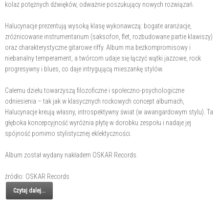
kolaż potężnych dźwięków, odważnie poszukujący nowych rozwiązań.
Halucynacje prezentują wysoką klasę wykonawczą: bogate aranżacje,
zróżnicowane instrumentarium (saksofon, flet, rozbudowane partie klawiszy)
oraz charakterystyczne gitarowe riffy. Album ma bezkompromisowy i
niebanalny temperament, a twórcom udaje się łączyć wątki jazzowe, rock
progresywny i blues, co daje intrygującą mieszankę stylów.
Całemu dziełu towarzyszą filozoficzne i społeczno-psychologiczne
odniesienia – tak jak w klasycznych rockowych concept albumach,
Halucynacje kreują własny, introspektywny świat (w awangardowym stylu). Ta
głęboka koncepcyjność wyróżnia płytę w dorobku zespołu i nadaje jej
spójność pomimo stylistycznej eklektyczności.
Album został wydany nakładem OSKAR Records.
źródło: OSKAR Records
Czytaj dalej...