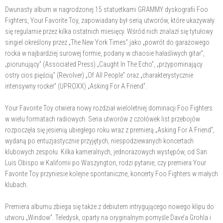
Dwunasty album w nagrodzonej 15 statuetkami GRAMMY dyskografii Foo
Fighters, Your Favorite Toy, zapowiadany był serią utworów, które ukazywały
się regularnie przez kilka ostatnich miesięcy. Wśród nich znalazł się tytułowy
singiel określony przez „The New York Times” jako „powrót do garażowego
rocka w najbardziej surowej formie, podany w chaosie hałaśliwych gitar”,
„piorunujący” (Associated Press) „Caught In The Echo”, „przypominający
ostry cios pięścią” (Revolver) „Of All People” oraz „charakterystycznie
intensywny rocker” (UPROXX) „Asking For A Friend”.
Your Favorite Toy otwiera nowy rozdział wieloletniej dominacji Foo Fighters
w wielu formatach radiowych. Seria utworów z czołówek list przebojów
rozpoczęła się jesienią ubiegłego roku wraz z premierą „Asking For A Friend”,
wydaną po entuzjastycznie przyjętych, niespodziewanych koncertach
klubowych zespołu. Kilka kameralnych, jednorazowych występów, od San
Luis Obispo w Kalifornii po Waszyngton, rodzi pytanie, czy premiera Your
Favorite Toy przyniesie kolejne spontaniczne, koncerty Foo Fighters w małych
klubach.
Premiera albumu zbiega się także z debiutem intrygującego nowego klipu do
utworu „Window”. Teledysk, oparty na oryginalnym pomyśle Dave’a Grohla i