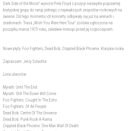
Dark Side of the Moon” wyniósł Pink Floyd z pozycji niezwykle popularnej
brytyjskiej grupy do rangi jednego z największych zespołów rockowych na
świecie. Od tego momentu ich koncerty odbywały się już na arenach i
stadionach. Trasa „Wish You Were Here Tour” została ogłoszona na
początku marca 1975 roku, zaledwie miesiąc przed jej rozpoczęciem.
Nowe płyty: Foo Fighters, Dead Bob, Crippled Black Phoenix. Klasyka rocka.
Zapraszam: Jerzy Szlachta
Lista utworów:
Myrath: Until The End
Myrath: Still The Down Will Come
Foo Fighters: Cought In The Echo
Foo Fighters: Of All People
Dead Bob: Centre Of The Universe
Dead Bob: Punk Rock-A-Rama
Crippled Black Phoenix: One Man Wall Of Death