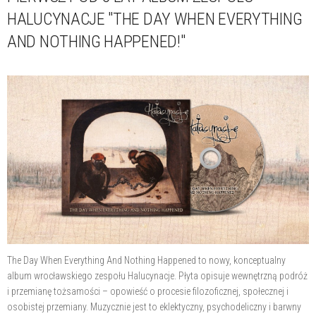
HALUCYNACJE "THE DAY WHEN EVERYTHING
AND NOTHING HAPPENED!"
The Day When Everything And Nothing Happened to nowy, konceptualny
album wrocławskiego zespołu Halucynacje. Płyta opisuje wewnętrzną podróż
i przemianę tożsamości – opowieść o procesie filozoficznej, społecznej i
osobistej przemiany. Muzycznie jest to eklektyczny, psychodeliczny i barwny