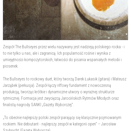
Zespół The Bullseyes przez wielu nazywany jest nadzieją polskiego rocka - i
to nie tylko u nas, ale i zagranicą. Ich popularność rośnie i wynika z
umiejętności kompozytorskich, łatwości do pisania wspaniałych melodii i
piosenek.
The Bullseyes to rockowy duet, który tworzą Darek Łukasik (gitara) i Mateusz
Jarząbek (perkusja). Zespół łączy riffowy fundament z nowoczesną
produkcją, tworząc krótkie i dynamiczne utwory o wyraźnej strukturze
rytmicznej. Formacja jest zwycięzcą Jarocińskich Rytmów Młodych oraz
finalistą nagrody SANKI „Gazety Wyborczej".
„To obecnie najlepszy polski zespół parający się klasycznie pojmowanym
rockiem. Nie debiutant - najlepszy zespół w kategorii open" – Jarosław
Szubrycht (Gazeta Wyborcza).