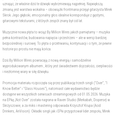
uznając, że właśnie dziś te dźwięki wybrzmiewają najpełniej. Największą
zmianą jest warstwa wokalna – obowiązki frontmana przejął gitarzysta Mirek
Skrok. Jego głęboki, emocjonalny głos idealnie koresponduje z gęstymi,
gitarowymi teksturami, z których zespół znany był od lat.
Muzycznie nowa płyta to wciąż By Million Wires jakich pamiętamy – muzyka
pełna kontrastów, budowania napięcia i przestrzeni – ale w wersji bardziej
bezpośredniej i surowej. To płyta o przetrwaniu, kontynuacji i o tym, że pewne
historie po prostu nie mają końca.
Dziś By Million Wires powracają z nową energią i samodzielnie
wyprodukowanym albumem , który jest świadectwem dojrzałości, cierpliwości
i niezłomnej wiary w siłę dźwięku.
Promocja materiału rozpoczęła się przez publikację trzech singli ("Over", "I
Know Better" i "Glass Houses"), natomiast całe wydawnictwo będzie
dostępne we wszystkich serwisach streamingowych od 01.05.2026. Muzyka
na EPkę „Not Over" została nagrana w Raven Studio (Merkabah, Disperse) w
Skrzyszowie, a za miks i mastering odpowiada Krzysztof Krupa (Acid
Drinkers, AnVision). Okładki singli jak i EPki przygotował lider zespołu, Mirek