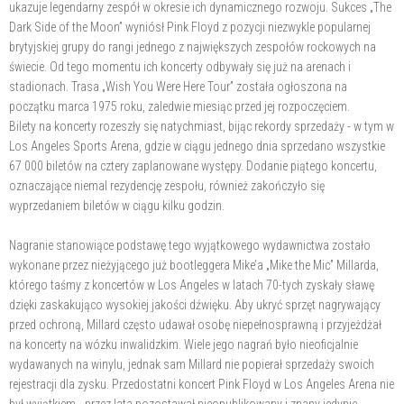
ukazuje legendarny zespół w okresie ich dynamicznego rozwoju. Sukces „The
Dark Side of the Moon” wyniósł Pink Floyd z pozycji niezwykle popularnej
brytyjskiej grupy do rangi jednego z największych zespołów rockowych na
świecie. Od tego momentu ich koncerty odbywały się już na arenach i
stadionach. Trasa „Wish You Were Here Tour” została ogłoszona na
początku marca 1975 roku, zaledwie miesiąc przed jej rozpoczęciem.
Bilety na koncerty rozeszły się natychmiast, bijąc rekordy sprzedaży - w tym w
Los Angeles Sports Arena, gdzie w ciągu jednego dnia sprzedano wszystkie
67 000 biletów na cztery zaplanowane występy. Dodanie piątego koncertu,
oznaczające niemal rezydencję zespołu, również zakończyło się
wyprzedaniem biletów w ciągu kilku godzin.
Nagranie stanowiące podstawę tego wyjątkowego wydawnictwa zostało
wykonane przez nieżyjącego już bootleggera Mike’a „Mike the Mic” Millarda,
którego taśmy z koncertów w Los Angeles w latach 70-tych zyskały sławę
dzięki zaskakująco wysokiej jakości dźwięku. Aby ukryć sprzęt nagrywający
przed ochroną, Millard często udawał osobę niepełnosprawną i przyjeżdżał
na koncerty na wózku inwalidzkim. Wiele jego nagrań było nieoficjalnie
wydawanych na winylu, jednak sam Millard nie popierał sprzedaży swoich
rejestracji dla zysku. Przedostatni koncert Pink Floyd w Los Angeles Arena nie