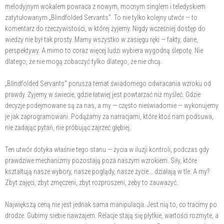
melodyjnym wokalem powraca z nowym, mocnym singlem i teledyskiem
zatytułowanym „Blindfolded Servants". To nie tylko kolejny utwór — to
komentarz do rzeczywistości, w której żyjemy. Nigdy wcześniej dostęp do
wiedzy nie był tak prosty. Mamy wszystko w zasięgu ręki — fakty, dane,
perspektywy. A mimo to coraz więcej ludzi wybiera wygodną ślepotę. Nie
dlatego, że nie mogą zobaczyć tylko dlatego, że nie chcą.
„Blindfolded Servants" porusza temat świadomego odwracania wzroku od
prawdy. Żyjemy w świecie, gdzie łatwiej jest powtarzać niż myśleć. Gdzie
decyzje podejmowane są za nas, a my — często nieświadomie — wykonujemy
je jak zaprogramowani. Podążamy za narracjami, które ktoś nam podsuwa,
nie zadając pytań, nie próbując zajrzeć głębiej.
Ten utwór dotyka właśnie tego stanu — życia w iluzji kontroli, podczas gdy
prawdziwe mechanizmy pozostają poza naszym wzrokiem. Siły, które
kształtują nasze wybory, nasze poglądy, nasze życie... działają w tle. A my?
Zbyt zajęci, zbyt zmęczeni, zbyt rozproszeni, żeby to zauważyć.
Największą ceną nie jest jednak sama manipulacja. Jest nią to, co tracimy po
drodze. Gubimy siebie nawzajem. Relacje stają się płytkie, wartości rozmyte, a