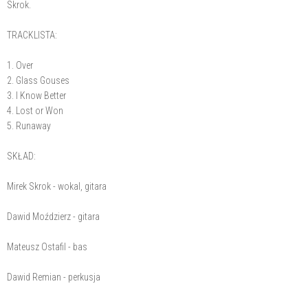
Skrok.
TRACKLISTA:
1. Over
2. Glass Gouses
3. I Know Better
4. Lost or Won
5. Runaway
SKŁAD:
Mirek Skrok - wokal, gitara
Dawid Moździerz - gitara
Mateusz Ostafil - bas
Dawid Remian - perkusja