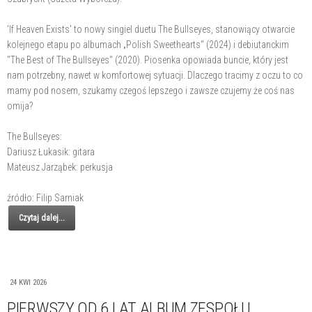
'If Heaven Exists' to nowy singiel duetu The Bullseyes, stanowiący otwarcie
kolejnego etapu po albumach „Polish Sweethearts" (2024) i debiutanckim
"The Best of The Bullseyes" (2020). Piosenka opowiada buncie, który jest
nam potrzebny, nawet w komfortowej sytuacji. Dlaczego tracimy z oczu to co
mamy pod nosem, szukamy czegoś lepszego i zawsze czujemy że coś nas
omija?
The Bullseyes:
Dariusz Łukasik: gitara
Mateusz Jarząbek: perkusja
źródło: Filip Sarniak
Czytaj dalej...
24 KWI 2026
PIERWSZY OD 6 LAT ALBUM ZESPOŁU