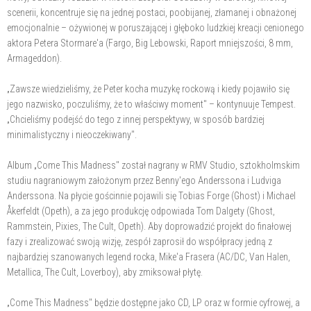
scenerii, koncentruje się na jednej postaci, poobijanej, złamanej i obnażonej
emocjonalnie – ożywionej w poruszającej i głęboko ludzkiej kreacji cenionego
aktora Petera Stormare'a (Fargo, Big Lebowski, Raport mniejszości, 8 mm,
Armageddon).
„Zawsze wiedzieliśmy, że Peter kocha muzykę rockową i kiedy pojawiło się
jego nazwisko, poczuliśmy, że to właściwy moment" – kontynuuje Tempest.
„Chcieliśmy podejść do tego z innej perspektywy, w sposób bardziej
minimalistyczny i nieoczekiwany".
Album „Come This Madness" został nagrany w RMV Studio, sztokholmskim
studiu nagraniowym założonym przez Benny'ego Anderssona i Ludviga
Anderssona. Na płycie gościnnie pojawili się Tobias Forge (Ghost) i Michael
Åkerfeldt (Opeth), a za jego produkcję odpowiada Tom Dalgety (Ghost,
Rammstein, Pixies, The Cult, Opeth). Aby doprowadzić projekt do finałowej
fazy i zrealizować swoją wizję, zespół zaprosił do współpracy jedną z
najbardziej szanowanych legend rocka, Mike'a Frasera (AC/DC, Van Halen,
Metallica, The Cult, Loverboy), aby zmiksował płytę.
„Come This Madness" będzie dostępne jako CD, LP oraz w formie cyfrowej, a