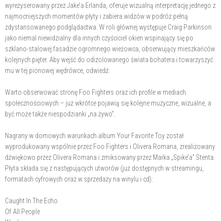
wyreżyserowany przez Jake’a Erlanda, oferuje wizualną interpretację jednego z
najmocniejszych momentów płyty i zabiera widzów w podróż pełną
zdystansowanego podglądactwa. W roli głównej występuje Craig Parkinson
jako niemal niewidzialny dla innych czyściciel okien wspinający się po
szklano-stalowej fasadzie ogromnego wieżowca, obserwujący mieszkańców
kolejnych pięter. Aby wejść do odizolowanego świata bohatera i towarzyszyć
mu w tej pionowej wędrówce, odwiedź:
Warto obserwować stronę Foo Fighters oraz ich profile w mediach
społecznościowych – już wkrótce pojawią się kolejne muzyczne, wizualne, a
być może także niespodzianki „na żywo”.
Nagrany w domowych warunkach album Your Favorite Toy został
wyprodukowany wspólnie przez Foo Fighters i Olivera Romana, zrealizowany
dźwiękowo przez Olivera Romana i zmiksowany przez Marka „Spike’a” Stenta.
Płyta składa się z następujących utworów (już dostępnych w streamingu,
formatach cyfrowych oraz w sprzedaży na winylu i cd):
Caught In The Echo
Of All People