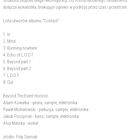
struktura zespołu ulega rekonfiguracji. Do instrumentalnego fundamentu
dołącza wokalistka, brakujące ogniwo w podróży przez czas i przestrzeń.
Lista utworów albumu "Contact":
1. In
2. Mind
3. Running nowhere
4. Echo of L.O.O.T.
5. Beyond part 1
6. Beyond part 2
7. L.O.O.T.
8. Out
Beyond The Event Horizon:
Adam Kowalka - gitara, sample, elektronika
Paweł Michałowski - perkusja, sample, elektronika
Jakub Puszyński - bass, sample, elektronika
Asia Malicka - wokal
źródło: Filip Sarniak