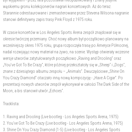
był wyjątkiem - przez lata pozostawał nieopublikowany i znany jedynie
wąskiemu gronu kolekcjonerów nagrań koncertowych. Aż do teraz.
Starannie odrestaurowane i zremasterowane przez Stevena Wilsona nagranie
stanowi definitywny zapis trasy Pink Floyd z 1975 roku.
W czasie koncertów w Los Angeles Sports Arena zespół znajdował się w
okresie twórczej przemiany. Choć nowy album był początkowo planowany na
wcześniejszy okres 1975 roku, grupa rozpoczęła trasę po Ameryce Północnej,
nadal rozwijając nowy materiał na żywo, na scenie. Występ otwierały wczesne
wersje utworów zatytułowanych początkowo „Raving and Drooling” oraz
„You’ve Got To Be Crazy”, które później przekształciły się w „Sheep” i „Dogs”,
znane z dziesiątego albumu zespołu – „Animals”. Dwuczęściowe „Shine On
You Crazy Diamond” otaczało inną nową kompozycję - „Have A Cigar”. Po
prezentacji nowych utworów zespół wykonywał w całości The Dark Side of the
Moon, a bis stanowił utwór „Echoes”.
Tracklista:
1. Raving and Drooling (Live bootleg - Los Angeles Sports Arena, 1975)
2. You've Got To Be Crazy (Live bootleg - Los Angeles Sports Arena, 1975)
3. Shine On You Crazy Diamond (1-5) (Live bootleg - Los Angeles Sports