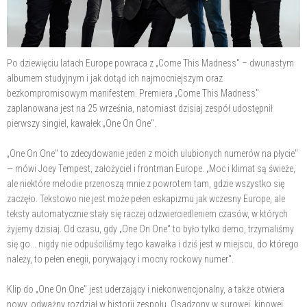
Po dziewięciu latach Europe powraca z „Come This Madness" – dwunastym
albumem studyjnym i jak dotąd ich najmocniejszym oraz
bezkompromisowym manifestem. Premiera „Come This Madness"
zaplanowana jest na 25 września, natomiast dzisiaj zespół udostępnił
pierwszy singiel, kawałek „One On One".
„One On One" to zdecydowanie jeden z moich ulubionych numerów na płycie"
— mówi Joey Tempest, założyciel i frontman Europe. „Moc i klimat są świeże,
ale niektóre melodie przenoszą mnie z powrotem tam, gdzie wszystko się
zaczęło. Tekstowo nie jest może pełen eskapizmu jak wczesny Europe, ale
teksty automatycznie stały się raczej odzwierciedleniem czasów, w których
żyjemy dzisiaj. Od czasu, gdy „One On One" to było tylko demo, trzymaliśmy
się go... nigdy nie odpuściliśmy tego kawałka i dziś jest w miejscu, do którego
należy, to pełen enegii, porywający i mocny rockowy numer".
Klip do „One On One" jest uderzający i niekonwencjonalny, a także otwiera
nowy, odważny rozdział w historii zespołu. Osadzony w surowej, kinowej