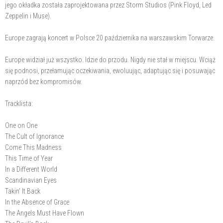
jego okładka została zaprojektowana przez Storm Studios (Pink Floyd, Led
Zeppelin i Muse).
Europe zagrają koncert w Polsce 20 października na warszawskim Torwarze.
Europe widział już wszystko. Idzie do przodu. Nigdy nie stał w miejscu. Wciąż
się podnosi, przełamując oczekiwania, ewoluując, adaptując się i posuwając
naprzód bez kompromisów.
Tracklista:
One on One
The Cult of Ignorance
Come This Madness
This Time of Year
In a Different World
Scandinavian Eyes
Takin' It Back
In the Absence of Grace
The Angels Must Have Flown