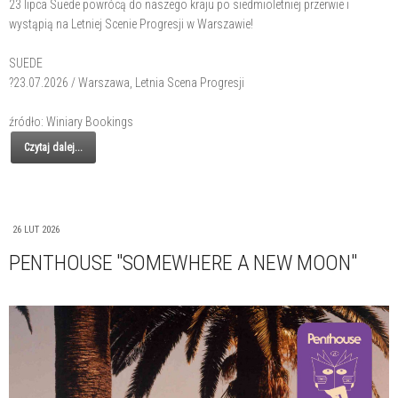
23 lipca Suede powrócą do naszego kraju po siedmioletniej przerwie i
wystąpią na Letniej Scenie Progresji w Warszawie!
SUEDE
?23.07.2026 / Warszawa, Letnia Scena Progresji
źródło: Winiary Bookings
Czytaj dalej...
26 LUT 2026
PENTHOUSE "SOMEWHERE A NEW MOON"