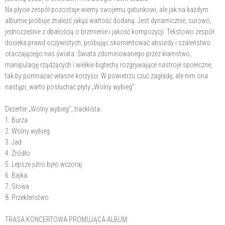
Na płycie zespół pozostaje wierny swojemu gatunkowi, ale jak na każdym
albumie próbuje znaleźć jakąś wartość dodaną. Jest dynamicznie, surowo,
jednocześnie z dbałością o brzmienie i jakość kompozycji. Tekstowo zespół
docieka prawd oczywistych, próbując skomentować absurdy i szaleństwo
otaczającego nas świata. Świata zdominowanego przez kłamstwo,
manipulację rządzących i wielkie bigtechy rozgrywające nastroje społeczne,
tak by pomnażać własne korzyści. W powietrzu czuć zagładę, ale nim ona
nastąpi, warto posłuchać płyty „Wolny wybieg".
Dezerter „Wolny wybieg", tracklista:
1. Burza
2. Wolny wybieg
3. Jad
4. Źródło
5. Lepsze jutro było wczoraj
6. Bajka
7. Słowa
8. Przekleństwo
TRASA KONCERTOWA PROMUJĄCA ALBUM: