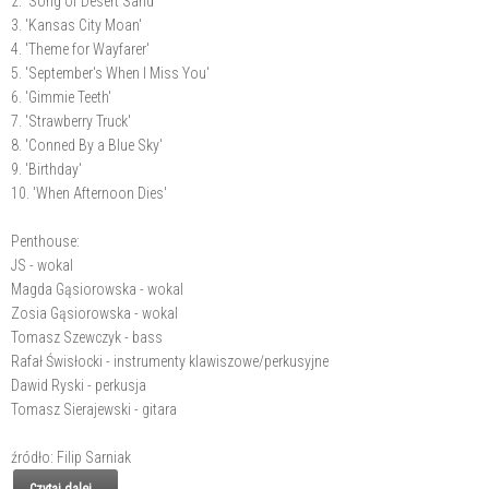
2. 'Song of Desert Sand'
3. 'Kansas City Moan'
4. 'Theme for Wayfarer'
5. 'September's When I Miss You'
6. 'Gimmie Teeth'
7. 'Strawberry Truck'
8. 'Conned By a Blue Sky'
9. 'Birthday'
10. 'When Afternoon Dies'
Penthouse:
JS - wokal
Magda Gąsiorowska - wokal
Zosia Gąsiorowska - wokal
Tomasz Szewczyk - bass
Rafał Świsłocki - instrumenty klawiszowe/perkusyjne
Dawid Ryski - perkusja
Tomasz Sierajewski - gitara
źródło: Filip Sarniak