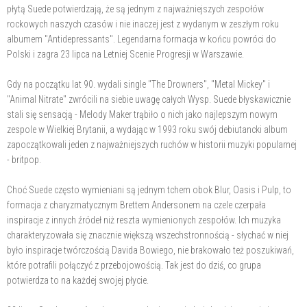
płytą Suede potwierdzają, że są jednym z najważniejszych zespołów
rockowych naszych czasów i nie inaczej jest z wydanym w zeszłym roku
albumem "Antidepressants". Legendarna formacja w końcu powróci do
Polski i zagra 23 lipca na Letniej Scenie Progresji w Warszawie.
Gdy na początku lat 90. wydali single "The Drowners", "Metal Mickey" i
"Animal Nitrate" zwrócili na siebie uwagę całych Wysp. Suede błyskawicznie
stali się sensacją - Melody Maker trąbiło o nich jako najlepszym nowym
zespole w Wielkiej Brytanii, a wydając w 1993 roku swój debiutancki album
zapoczątkowali jeden z najważniejszych ruchów w historii muzyki popularnej
- britpop.
Choć Suede często wymieniani są jednym tchem obok Blur, Oasis i Pulp, to
formacja z charyzmatycznym Brettem Andersonem na czele czerpała
inspiracje z innych źródeł niż reszta wymienionych zespołów. Ich muzyka
charakteryzowała się znacznie większą wszechstronnością - słychać w niej
było inspiracje twórczością Davida Bowiego, nie brakowało też poszukiwań,
które potrafili połączyć z przebojowością. Tak jest do dziś, co grupa
potwierdza to na każdej swojej płycie.