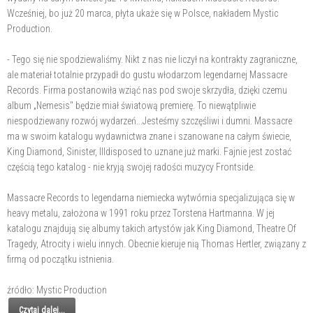
Wcześniej, bo już 20 marca, płyta ukaże się w Polsce, nakładem Mystic
Production.
- Tego się nie spodziewaliśmy. Nikt z nas nie liczył na kontrakty zagraniczne,
ale materiał totalnie przypadł do gustu włodarzom legendarnej Massacre
Records. Firma postanowiła wziąć nas pod swoje skrzydła, dzięki czemu
album „Nemesis" będzie miał światową premierę. To niewątpliwie
niespodziewany rozwój wydarzeń...Jesteśmy szczęśliwi i dumni. Massacre
ma w swoim katalogu wydawnictwa znane i szanowane na całym świecie,
King Diamond, Sinister, Illdisposed to uznane już marki. Fajnie jest zostać
częścią tego katalog - nie kryją swojej radości muzycy Frontside.
Massacre Records to legendarna niemiecka wytwórnia specjalizująca się w
heavy metalu, założona w 1991 roku przez Torstena Hartmanna. W jej
katalogu znajdują się albumy takich artystów jak King Diamond, Theatre Of
Tragedy, Atrocity i wielu innych. Obecnie kieruje nią Thomas Hertler, związany z
firmą od początku istnienia.
źródło: Mystic Production
Czytaj dalej...