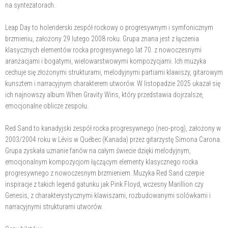
na syntezatorach.
Leap Day to holenderski zespół rockowy o progresywnym i symfonicznym
brzmieniu, założony 29 lutego 2008 roku. Grupa znana jest z łączenia
klasycznych elementów rocka progresywnego lat 70. z nowoczesnymi
aranżacjami i bogatymi, wielowarstwowymi kompozycjami. Ich muzyka
cechuje się złożonymi strukturami, melodyjnymi partiami klawiszy, gitarowym
kunsztem i narracyjnym charakterem utworów. W listopadzie 2025 ukazał się
ich najnowszy album When Gravity Wins, który przedstawia dojrzalsze,
emocjonalne oblicze zespołu.
Red Sand to kanadyjski zespół rocka progresywnego (neo-prog), założony w
2003/2004 roku w Lévis w Québec (Kanada) przez gitarzystę Simona Carona.
Grupa zyskała uznanie fanów na całym świecie dzięki melodyjnym,
emocjonalnym kompozycjom łączącym elementy klasycznego rocka
progresywnego z nowoczesnym brzmieniem. Muzyka Red Sand czerpie
inspiracje z takich legend gatunku jak Pink Floyd, wczesny Marillion czy
Genesis, z charakterystycznymi klawiszami, rozbudowanymi solówkami i
narracyjnymi strukturami utworów.