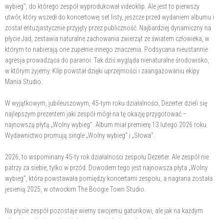
wybieg", do którego zespół wyprodukował videoklip. Ale jest to pierwszy
utwór, który wszedł do koncertowej set listy, jeszcze przed wydaniem albumu i
został entuzjastycznie przyjęty przez publiczność. Najbardziej dynamiczny na
płycie Jad, zestawia naturalne zachowania zwierząt ze światem człowieka, w
którym to nabierają one zupełnie innego znaczenia. Podsycana nieustannie
agresja prowadząca do paranoi. Tak dziś wygląda nienaturalne środowisko,
w którym żyjemy. Klip powstał dzięki uprzejmości i zaangażowaniu ekipy
Mania Studio.
W wyjątkowym, jubileuszowym, 45-tym roku działalności, Dezerter dzieli się
najlepszym prezentem jaki zespół mógł na tę okazję przygotować –
najnowszą płytą „Wolny wybieg". Album miał premierę 13 lutego 2026 roku.
Wydawnictwo promują single „Wolny wybieg" i „Słowa".
2026, to wspominany 45-ty rok działalności zespołu Dezerter. Ale zespół nie
patrzy za siebie, tylko w przód. Dowodem tego jest najnowsza płyta „Wolny
wybieg", która powstawała pomiędzy koncertami zespołu, a nagrana została
jesienią 2025, w otwockim The Boogie Town Studio.
Na płycie zespół pozostaje wierny swojemu gatunkowi, ale jak na każdym