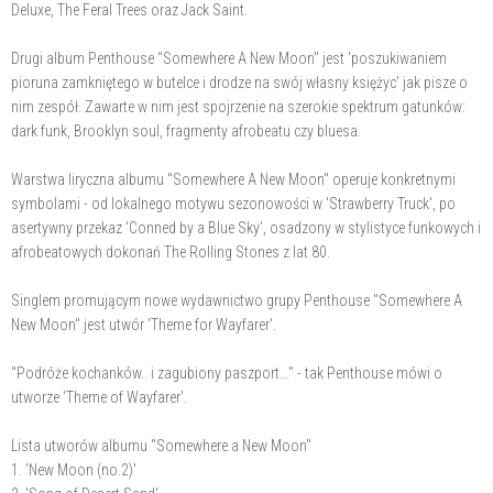
Deluxe, The Feral Trees oraz Jack Saint.
Drugi album Penthouse "Somewhere A New Moon" jest 'poszukiwaniem
pioruna zamkniętego w butelce i drodze na swój własny księżyc' jak pisze o
nim zespół. Zawarte w nim jest spojrzenie na szerokie spektrum gatunków:
dark funk, Brooklyn soul, fragmenty afrobeatu czy bluesa.
Warstwa liryczna albumu "Somewhere A New Moon" operuje konkretnymi
symbolami - od lokalnego motywu sezonowości w 'Strawberry Truck', po
asertywny przekaz 'Conned by a Blue Sky', osadzony w stylistyce funkowych i
afrobeatowych dokonań The Rolling Stones z lat 80.
Singlem promującym nowe wydawnictwo grupy Penthouse "Somewhere A
New Moon" jest utwór 'Theme for Wayfarer'.
"Podróże kochanków.. i zagubiony paszport..." - tak Penthouse mówi o
utworze 'Theme of Wayfarer'.
Lista utworów albumu "Somewhere a New Moon"
1. 'New Moon (no.2)'