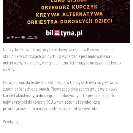
Ustrzycki Festiwal Rockowy to rockowy weekend w Bieszczadach na
stadionie w Ustrzykach Dolnych. To wydarzenie jest budowane na
autentycznym klimacie, energii publiczności i muzyce na żywo bez korpo-
ściemy.
Główna gwiazda festiwalu, KSU, zagra w Ustrzykach dwa razy, w dwóch
zupełnie różnych odsłonach. Pierwszego dnia zaprezentuje wyjątkowy
koncert akustyczny, a drugiego dnia klasyczny set z pełną energią. To
największy polski koncert KSU w tym sezonie i symboliczny
powrót „u siebie”, w miejscu z którego zespół się wywodzi.
Wystąpią: