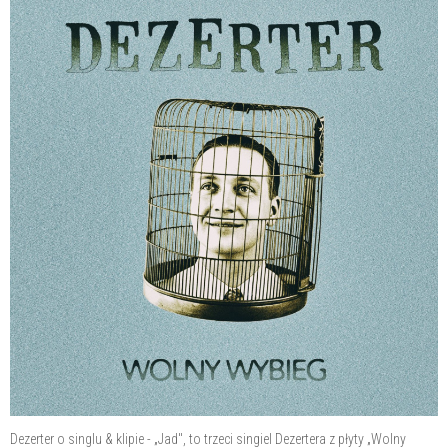
Dezerter o singlu & klipie - „Jad", to trzeci singiel Dezertera z płyty „Wolny