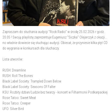
Zapraszam do słuchania audycji "Rock Radio" w środę 25.02.2026 r godz.
20.05 ! Swoją playlistę zaprezentuje Eugeniusz "Siczka" Olejarczyk z okazji...
no właśnie dowiecie się słuchając audycji. Obiecał, że przyniesie kilka płyt CD
do wygrania w konkursach dla słuchaczy.
Lista utworów:
RUSH: Dreamline
RUSH: Roll The Bones
Black Label Society: Trampled Down Below
Black Label Society: Seasons Of Falter
KSU: Rozbity dzban/Ludzie bez twarzy - koncert w Filharmonii Podkarpackiej
Rose Tatoo: Sweet Meat
Rose Tatoo: Creeper
UFO: Silver Bird