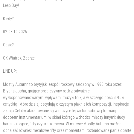
Leap Day!
Kiedy?
02-03.10.2026
Gdzie?
CK Wiatrak, Zabrze
LINE UP:
Mostly Autumn to brytyjski zespół rockowy założony w 1996 roku przez
Bryana Josha, grający progresywny rock z odważnie
wyeksponowanowanymi wpływami muzyki folk, a w szczególności sztuki
celtyckiej, które dzisiaj decydują o czystym pięknie ich kompozycji. Inspiracje
z kraju Celtów akcentowane są w muzyce tej wieloosobowej formacji
doborem instrumentarium, w skład którego wchodzą między innymi: dudy,
harfa, skrzypce, flety czy lira korbowa. W muzyce Mostly Autumn można
odnaleźć również metalowe riffy oraz momentami rozbudowane partie oparte