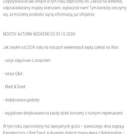
Dopytywaliście jaki zespół w tym roku zaprosimy do Zabrza na weekend,
odpowiadaliśmy między wierszami, wybaczcie nam! Tym bardziej cieszymy
się, że możemy podzielić się tą informacją już oficjalnie:
MOSTLY AUTUMN WEEKEND 02-03.10.2026!
Jak zwykle od 2024 roku na naszych weekendach będą czekać na Was:
- sesje zdjęciowe z zespołem
- sesja Q&A
- Meet & Greet
- dedykowane gadżety
- wyjątkowe dedykowane na każdy dzień koncerty z różnymi repertuarami
W tym roku zaprosiliśmy też specjalnych gości – pierwszego dnia zagrają
Kanadyjczycy z Red Sand, a drugiego dobrze znana ekipa z Niderlandów –