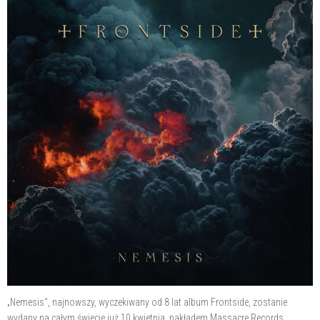
„Nemesis", najnowszy, wyczekiwany od 8 lat album Frontside, zostanie
wydany na całym świecie już 10 kwietnia, nakładem Massacre Records.