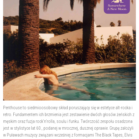
Penthouse to siedmioosobowy skład poruszający się w estetyce alt-rocka i
retro. Fundamentem ich brzmienia jest zestawienie dwóch głosów żeńskich z
męskim oraz fuzja rock'n'rolla, soulu i funku. Twórczość zespołu osadzona
jest w stylistyce lat 60., podanej w mrocznej, dusznej oprawie. Grupę założyli
w Puławach muzycy związani wcześniej z formacjami The Black Tapes, Elvis