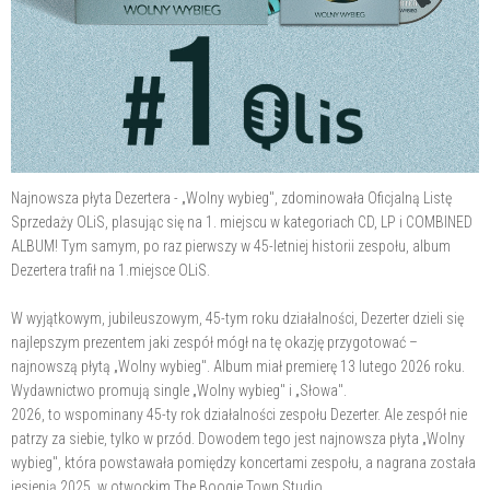
Najnowsza płyta Dezertera - „Wolny wybieg", zdominowała Oficjalną Listę
Sprzedaży OLiS, plasując się na 1. miejscu w kategoriach CD, LP i COMBINED
ALBUM! Tym samym, po raz pierwszy w 45-letniej historii zespołu, album
Dezertera trafił na 1.miejsce OLiS.
W wyjątkowym, jubileuszowym, 45-tym roku działalności, Dezerter dzieli się
najlepszym prezentem jaki zespół mógł na tę okazję przygotować –
najnowszą płytą „Wolny wybieg". Album miał premierę 13 lutego 2026 roku.
Wydawnictwo promują single „Wolny wybieg" i „Słowa".
2026, to wspominany 45-ty rok działalności zespołu Dezerter. Ale zespół nie
patrzy za siebie, tylko w przód. Dowodem tego jest najnowsza płyta „Wolny
wybieg", która powstawała pomiędzy koncertami zespołu, a nagrana została
jesienią 2025, w otwockim The Boogie Town Studio.