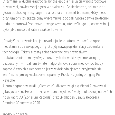
utrzymanej w duchu krautrocka, by znaleźć dla niej ujście w post rockowej
przestrzeni, zawieszonej gęsto w powietrzu... Gdzieniegdzie, delikatnie do
głosu dochodzą fascynacje tria afro beatem i desert bluesem, który nieco
przytłumiony, zniekształcony wybrzmiewa z oddali. Spora dawka elektroniki
nadaje albumowi Popsysze nowego wyrazu, intensyfikując to, co wcześniej
było tylko nieco delikatnie zaakcentowane.
„Powięź” to może nie kolejna rewolucja, lecz naturalny rozwój zespołu
nieustannie poszukującego. Tytuł płyty nawiązuje do relacji człowieka z
technologią. Teksty zresztą zainspirowane były prawdziwymi
doświadczeniami muzyków, zmuszonych do walki z cybernetycznym,
bezdusznym wirtualnym światem algorytmów, social mediów po to, by
zaprosić swoich słuchaczy do jeszcze dokładniejszego przyjrzenia się
współczesnym wyzwalaczom dopaminy. Przekaz zgodny z regułą Po-
Psysche.
Album nagrano w studiu „Cierpienie”. Miksem zajął się Michał Zienkowski,
gitarzysta Nene Heroine. Dzięki wsparciu wydawców płyta ukaże się na dwóch
nośnikach: CD (Zoharum Records) oraz LP (Hidden Beauty Records).
Premiera 30 stycznia 2025.
źródło: Popsysze