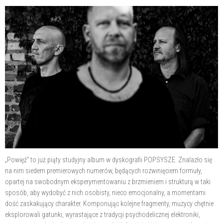
„Powięź” to już piąty studyjny album w dyskografii POPSYSZE. Znalazło się
na nim siedem premierowych numerów, będących rozwinięciem formuły,
opartej na swobodnym eksperymentowaniu z brzmieniem i strukturą w taki
sposób, aby wydobyć z nich osobisty, nieco emocjonalny, a momentami
dość zaskakujący charakter. Komponując kolejne fragmenty, muzycy chętnie
eksplorowali gatunki, wyrastające z tradycji psychodelicznej elektroniki,