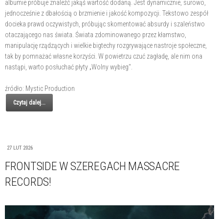
albumie próbuje znaleźć jakąś wartość dodaną. Jest dynamicznie, surowo,
jednocześnie z dbałością o brzmienie i jakość kompozycji. Tekstowo zespół
docieka prawd oczywistych, próbując skomentować absurdy i szaleństwo
otaczającego nas świata. Świata zdominowanego przez kłamstwo,
manipulację rządzących i wielkie bigtechy rozgrywające nastroje społeczne,
tak by pomnażać własne korzyści. W powietrzu czuć zagładę, ale nim ona
nastąpi, warto posłuchać płyty „Wolny wybieg".
źródło: Mystic Production
Czytaj dalej...
27 LUT 2026
FRONTSIDE W SZEREGACH MASSACRE
RECORDS!