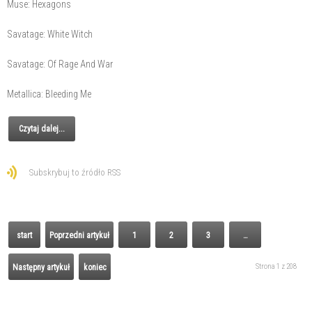
Muse: Hexagons
Savatage: White Witch
Savatage: Of Rage And War
Metallica: Bleeding Me
Czytaj dalej...
Subskrybuj to źródło RSS
start
Poprzedni artykuł
1
2
3
…
Strona 1 z 208
Następny artykuł
koniec