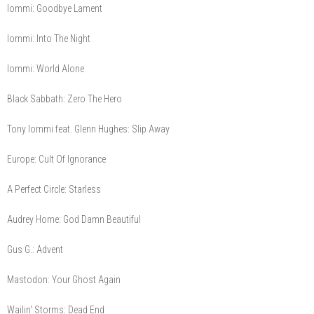
Iommi: Goodbye Lament
Iommi: Into The Night
Iommi: World Alone
Black Sabbath: Zero The Hero
Tony Iommi feat. Glenn Hughes: Slip Away
Europe: Cult Of Ignorance
A Perfect Circle: Starless
Audrey Horne: God Damn Beautiful
Gus G.: Advent
Mastodon: Your Ghost Again
Wailin' Storms: Dead End