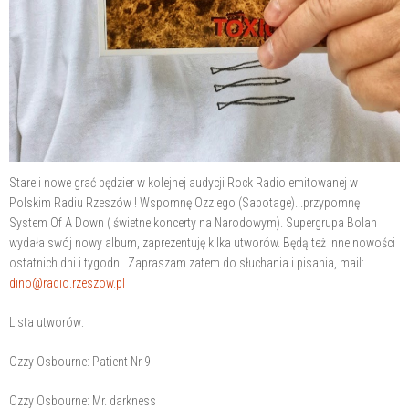
Stare i nowe grać będzier w kolejnej audycji Rock Radio emitowanej w
Polskim Radiu Rzeszów ! Wspomnę Ozziego (Sabotage)...przypomnę
System Of A Down ( świetne koncerty na Narodowym). Supergrupa Bolan
wydała swój nowy album, zaprezentuję kilka utworów. Będą też inne nowości
ostatnich dni i tygodni. Zapraszam zatem do słuchania i pisania, mail:
dino@radio.rzeszow.pl
Lista utworów:
Ozzy Osbourne: Patient Nr 9
Ozzy Osbourne: Mr. darkness