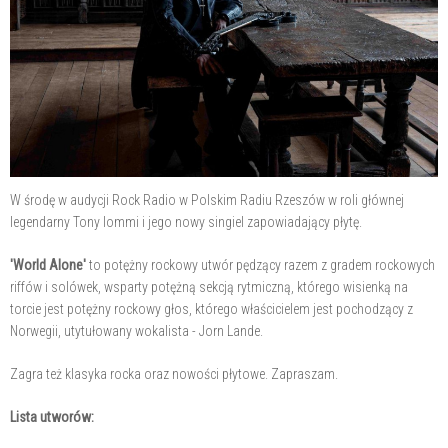
W środę w audycji Rock Radio w Polskim Radiu Rzeszów w roli głównej
legendarny Tony Iommi i jego nowy singiel zapowiadający płytę.
'World Alone'
to potężny rockowy utwór pędzący razem z gradem rockowych
riffów i solówek, wsparty potężną sekcją rytmiczną, którego wisienką na
torcie jest potężny rockowy głos, którego właścicielem jest pochodzący z
Norwegii, utytułowany wokalista - Jorn Lande.
Zagra też klasyka rocka oraz nowości płytowe. Zapraszam.
Lista utworów: