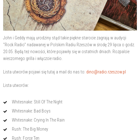
John i Geddy mają urodziny stąd takie piękne starocie zagrają w audycji
"Rock Radio" nadawanej w Polskim Radiu Rzeszów w środę 29 lipca o godz.
20.05. Będą też nowości, które pojawiły się w ostatnich dniach. Rozpalcie
wieczornego grilla i włączcie radio.
Lista utworów pojawi się tutaj a mail do nas to:
dino@radio.rzeszow.pl
Lista utworów:
Whitesnake: Still Of The Night
Whitesnake: Bad Boys
Whitesnake: Crying In The Rain
Rush: The Big Money
Rush: Force Ten