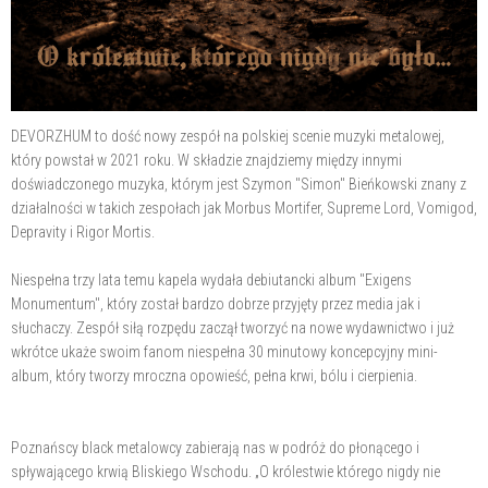
DEVORZHUM to dość nowy zespół na polskiej scenie muzyki metalowej,
który powstał w 2021 roku. W składzie znajdziemy między innymi
doświadczonego muzyka, którym jest Szymon "Simon" Bieńkowski znany z
działalności w takich zespołach jak Morbus Mortifer, Supreme Lord, Vomigod,
Depravity i Rigor Mortis.
Niespełna trzy lata temu kapela wydała debiutancki album "Exigens
Monumentum", który został bardzo dobrze przyjęty przez media jak i
słuchaczy. Zespół siłą rozpędu zaczął tworzyć na nowe wydawnictwo i już
wkrótce ukaże swoim fanom niespełna 30 minutowy koncepcyjny mini-
album, który tworzy mroczna opowieść, pełna krwi, bólu i cierpienia.
Poznańscy black metalowcy zabierają nas w podróż do płonącego i
spływającego krwią Bliskiego Wschodu. „O królestwie którego nigdy nie