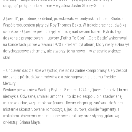
osiągnąć pożądane brzmienie – wyjaśnia Justin Shirley-Smith.
„Queen II”, podobnie jak debiut, powstawało w londyńskim Trident Studios.
Współproducentem płyty był Roy Thomas Baker. W trakcie prac nad „dwójką”
członkowie Queen w pełni przejęli kontrolę nad swoim losem. Byli do tego
doskonale przygotowani – utwory „Father To Son” i „Ogre Battle” wykonywali
na koncertach już we wrześniu 1973 r. Efektem był album, który nie tyle zburzył
dotychczasowe schematy, ale stworzył je na nowo – w znacznie większej
skali.
– Chciałem dać z siebie wszystko, nie iść na żadne kompromisy. Cały zespół
nie uznaje półśrodków – mówił w okresie nagrywania albumu Freddie
Mercury.
Wydany pierwotnie w Wielkiej Brytanii 8 marca 1974 r. „Queen II” do dziś brzmi
niezwykle. Odważne, śmiałe i ambitne – to dzieło zespołu o niezachwianej
wierze w siebie, wizji i możliwościach. Utwory obejmują zarówno złożone i
misternie skonstruowane kompozycje, jak i surowe, ciężkie fragmenty, z
wokalami ułożonymi w niemal operowe struktury oraz słynną „gitarową
orkiestrą” Briana Maya.