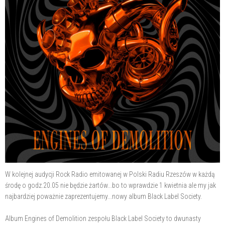
W kolejnej audycji Rock Radio emitowanej w Polski Radiu Rzeszów w każdą
środę o godz.20.05 nie będzie żartów...bo to wprawdzie 1 kwietnia ale my jak
najbardziej poważnie zaprezentujemy...nowy album Black Label Society.
Album Engines of Demolition zespołu Black Label Society to dwunasty