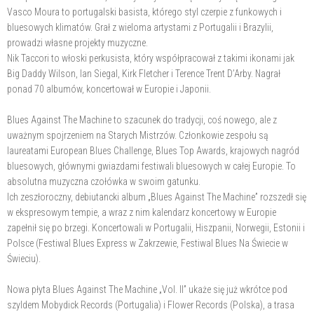
Vasco Moura to portugalski basista, którego styl czerpie z funkowych i
bluesowych klimatów. Grał z wieloma artystami z Portugalii i Brazylii,
prowadzi własne projekty muzyczne.
Nik Taccori to włoski perkusista, który współpracował z takimi ikonami jak
Big Daddy Wilson, Ian Siegal, Kirk Fletcher i Terence Trent D’Arby. Nagrał
ponad 70 albumów, koncertował w Europie i Japonii.
Blues Against The Machine to szacunek do tradycji, coś nowego, ale z
uważnym spojrzeniem na Starych Mistrzów. Członkowie zespołu są
laureatami European Blues Challenge, Blues Top Awards, krajowych nagród
bluesowych, głównymi gwiazdami festiwali bluesowych w całej Europie. To
absolutna muzyczna czołówka w swoim gatunku.
Ich zeszłoroczny, debiutancki album „Blues Against The Machine” rozszedł się
w ekspresowym tempie, a wraz z nim kalendarz koncertowy w Europie
zapełnił się po brzegi. Koncertowali w Portugalii, Hiszpanii, Norwegii, Estonii i
Polsce (Festiwal Blues Express w Zakrzewie, Festiwal Blues Na Świecie w
Świeciu).
Nowa płyta Blues Against The Machine „Vol. II” ukaże się już wkrótce pod
szyldem Mobydick Records (Portugalia) i Flower Records (Polska), a trasa