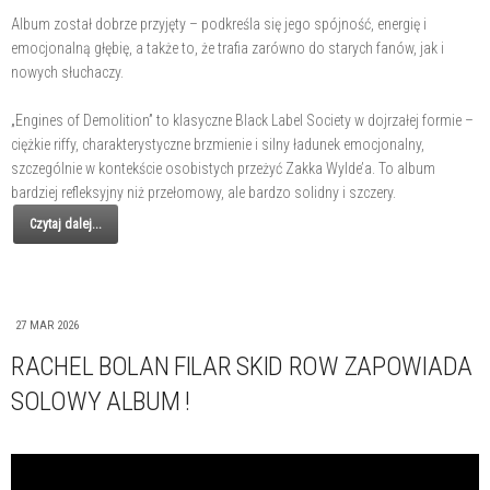
Album został dobrze przyjęty – podkreśla się jego spójność, energię i
emocjonalną głębię, a także to, że trafia zarówno do starych fanów, jak i
nowych słuchaczy.
„Engines of Demolition” to klasyczne Black Label Society w dojrzałej formie –
ciężkie riffy, charakterystyczne brzmienie i silny ładunek emocjonalny,
szczególnie w kontekście osobistych przeżyć Zakka Wylde’a. To album
bardziej refleksyjny niż przełomowy, ale bardzo solidny i szczery.
Czytaj dalej...
27 MAR 2026
RACHEL BOLAN FILAR SKID ROW ZAPOWIADA
SOLOWY ALBUM !