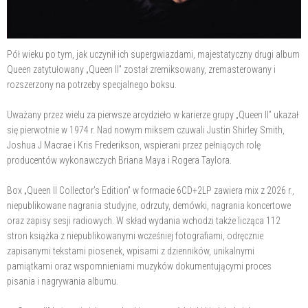
Pół wieku po tym, jak uczynił ich supergwiazdami, majestatyczny drugi album
Queen zatytułowany „Queen II” został zremiksowany, zremasterowany i
rozszerzony na potrzeby specjalnego boksu.
Uważany przez wielu za pierwsze arcydzieło w karierze grupy „Queen II” ukazał
się pierwotnie w 1974 r. Nad nowym miksem czuwali Justin Shirley Smith,
Joshua J Macrae i Kris Frederikson, wspierani przez pełniących rolę
producentów wykonawczych Briana Maya i Rogera Taylora.
Box „Queen II Collector’s Edition” w formacie 6CD+2LP zawiera mix z 2026 r.,
niepublikowane nagrania studyjne, odrzuty, demówki, nagrania koncertowe
oraz zapisy sesji radiowych. W skład wydania wchodzi także licząca 112
stron książka z niepublikowanymi wcześniej fotografiami, odręcznie
zapisanymi tekstami piosenek, wpisami z dzienników, unikalnymi
pamiątkami oraz wspomnieniami muzyków dokumentującymi proces
pisania i nagrywania albumu.