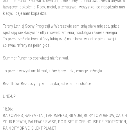
Summer Punch Festival to dwa dni, dwie sceny i ponad dwudziestu artystów
łączących pokolenia. Rock, metal, alternatywa - wszystko, co napędzało nas
kiedyś i daje nam kopa dziś.
Tereny Letniej Sceny Progresji w Warszawie zamienią się w miejsce, gdzie
spotkają się klasyczne riffy i nowe brzmienia, nostalgia i świeża energia.
To przestrzeń dla tych, którzy lubią czuć moc basu w klatce piersiowej i
śpiewać refreny na pełen głos.
Summer Punch to coś więcej niż festiwal.
To przede wszystkim klimat, który łączy ludzi, emocje i dźwięki.
Bez filtrów. Bez pozy. Tylko muzyka, adrenalina i słońce.
LINE-UP:
18.06:
BAD OMENS, BABYMETAL, LANDMVRKS, BILMURI, BURY TOMORROW, CATCH
YOUR BREATH, PALEFACE SWISS, P.O.D.,SET IT OFF, HOUSE OF PROTECTION,
RAIN CITY DRIVE, SILENT PLANET