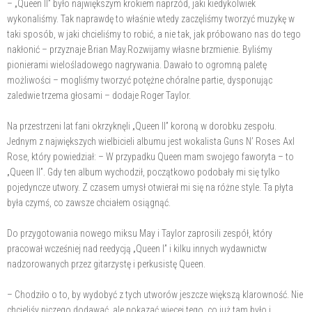
– „Queen II” było największym krokiem naprzód, jaki kiedykolwiek
wykonaliśmy. Tak naprawdę to właśnie wtedy zaczęliśmy tworzyć muzykę w
taki sposób, w jaki chcieliśmy to robić, a nie tak, jak próbowano nas do tego
nakłonić – przyznaje Brian May.Rozwijamy własne brzmienie. Byliśmy
pionierami wielośladowego nagrywania. Dawało to ogromną paletę
możliwości – mogliśmy tworzyć potężne chóralne partie, dysponując
zaledwie trzema głosami – dodaje Roger Taylor.
Na przestrzeni lat fani okrzyknęli „Queen II” koroną w dorobku zespołu.
Jednym z największych wielbicieli albumu jest wokalista Guns N’ Roses Axl
Rose, który powiedział: – W przypadku Queen mam swojego faworyta – to
„Queen II”. Gdy ten album wychodził, początkowo podobały mi się tylko
pojedyncze utwory. Z czasem umysł otwierał mi się na różne style. Ta płyta
była czymś, co zawsze chciałem osiągnąć.
Do przygotowania nowego miksu May i Taylor zaprosili zespół, który
pracował wcześniej nad reedycją „Queen I” i kilku innych wydawnictw
nadzorowanych przez gitarzystę i perkusistę Queen.
– Chodziło o to, by wydobyć z tych utworów jeszcze większą klarowność. Nie
chcieliśy niczego dodawać, ale pokazać więcej tego, co już tam było i