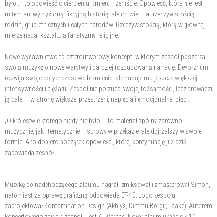
było..." to opowieść o cierpieniu, śmierci i zemście. Opowieść, która nie jest
mitem ani wymyśloną, fikcyjną historią, ale od wielu lat rzeczywistością
rodzin, grup etnicznych i całych narodów. Rzeczywistością, którą w głównej
mierze nadal kształtują fanatyzmy religijne.
Nowe wydawnictwo to czteroutworowy koncept, w którym zespół poszerza
swoją muzykę o nowe warstwy i bardziej rozbudowaną narrację. Devorzhum
rozwija swoje dotychczasowe brzmienie, ale nadaje mu jeszcze większej
intensywności i ciężaru. Zespół nie porzuca swojej tożsamości, lecz prowadzi
ją dalej – w stronę większej przestrzeni, napięcia i emocjonalnej głębi.
„O królestwie którego nigdy nie było..." to materiał spójny zarówno
muzycznie, jak i tematycznie – surowy w przekazie, ale dojrzalszy w swojej
formie. A to dopiero początek opowieści, której kontynuację już dziś
zapowiada zespół.
Muzykę do nadchodzącego albumu nagrał, zmiksował i zmasterował Simon,
natomiast za oprawę graficzną odpowiada ET-40. Logo zespołu
zaprojektował Kontamination Design (Akhlys, Dimmu Borgir, Taake). Autorem
koncertowego zdjęcia zespołu jest A. Werens. Nowy album ukaże się 10