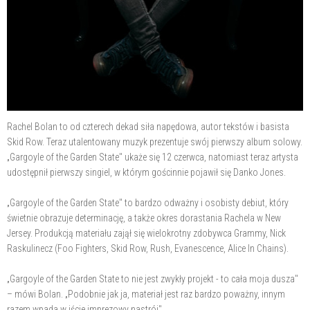
Rachel Bolan to od czterech dekad siła napędowa, autor tekstów i basista
Skid Row. Teraz utalentowany muzyk prezentuje swój pierwszy album solowy.
„Gargoyle of the Garden State" ukaże się 12 czerwca, natomiast teraz artysta
udostępnił pierwszy singiel, w którym gościnnie pojawił się Danko Jones.
„Gargoyle of the Garden State" to bardzo odważny i osobisty debiut, który
świetnie obrazuje determinację, a także okres dorastania Rachela w New
Jersey. Produkcją materiału zajął się wielokrotny zdobywca Grammy, Nick
Raskulinecz (Foo Fighters, Skid Row, Rush, Evanescence, Alice In Chains).
„Gargoyle of the Garden State to nie jest zwykły projekt - to cała moja dusza"
– mówi Bolan. „Podobnie jak ja, materiał jest raz bardzo poważny, innym
razem wpada w iście imprezowy nastrój".