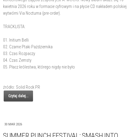
kwietnia 2026 roku w formacie cyfrowym i na płycie CD nakładem polskiej
wytwórni Via Nocturna (pre-order).
TRACKLISTA:
01. Initium Belli
02. Czarne Ptaki Października
03. Czas Rozpaczy
04. Czas Zemsty
05. Płacz królestwa, którego nigdy nie było
źródło: Solid Rock PR
Czytaj dalej...
30 MAR 2026
SUMMER PUNCH FESTIVAL: SMASH INTO