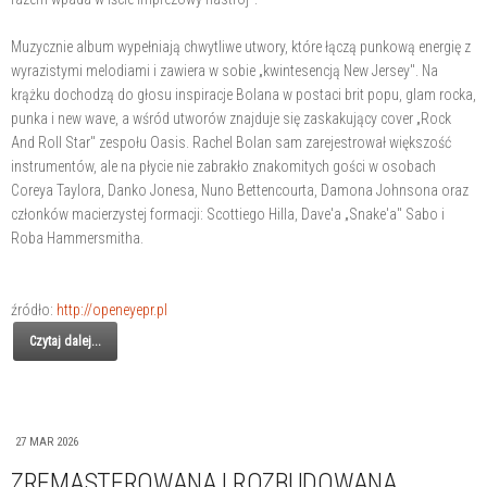
Muzycznie album wypełniają chwytliwe utwory, które łączą punkową energię z
wyrazistymi melodiami i zawiera w sobie „kwintesencją New Jersey". Na
krążku dochodzą do głosu inspiracje Bolana w postaci brit popu, glam rocka,
punka i new wave, a wśród utworów znajduje się zaskakujący cover „Rock
And Roll Star" zespołu Oasis. Rachel Bolan sam zarejestrował większość
instrumentów, ale na płycie nie zabrakło znakomitych gości w osobach
Coreya Taylora, Danko Jonesa, Nuno Bettencourta, Damona Johnsona oraz
członków macierzystej formacji: Scottiego Hilla, Dave'a „Snake'a" Sabo i
Roba Hammersmitha.
źródło:
http://openeyepr.pl
Czytaj dalej...
27 MAR 2026
ZREMASTEROWANA I ROZBUDOWANA