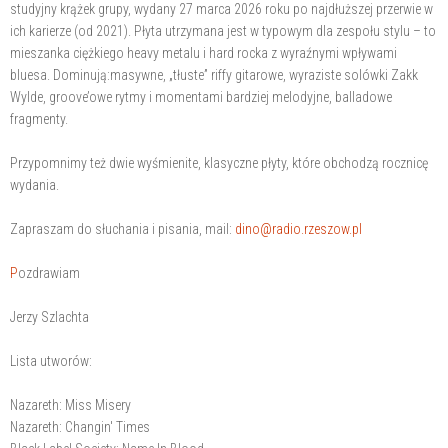
studyjny krążek grupy, wydany 27 marca 2026 roku po najdłuższej przerwie w
ich karierze (od 2021). Płyta utrzymana jest w typowym dla zespołu stylu – to
mieszanka ciężkiego heavy metalu i hard rocka z wyraźnymi wpływami
bluesa. Dominują:masywne, „tłuste” riffy gitarowe, wyraziste solówki Zakk
Wylde, groove’owe rytmy i momentami bardziej melodyjne, balladowe
fragmenty.
Przypomnimy też dwie wyśmienite, klasyczne płyty, które obchodzą rocznicę
wydania.
Zapraszam do słuchania i pisania, mail:
dino@radio.rzeszow.pl
P
ozdrawiam
Jerzy Szlachta
Lista utworów:
Nazareth: Miss Misery
Nazareth: Changin' Times