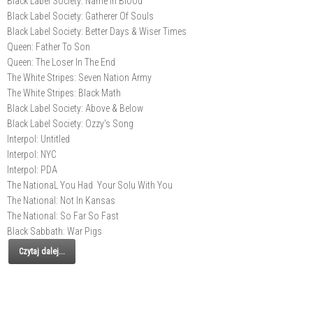
Black Label Society: Name In Blood
Black Label Society: Gatherer Of Souls
Black Label Society: Better Days & Wiser Times
Queen: Father To Son
Queen: The Loser In The End
The White Stripes: Seven Nation Army
The White Stripes: Black Math
Black Label Society: Above & Below
Black Label Society: Ozzy's Song
Interpol: Untitled
Interpol: NYC
Interpol: PDA
The NationaL You Had Your Solu With You
The National: Not In Kansas
The National: So Far So Fast
Black Sabbath: War Pigs
Czytaj dalej...