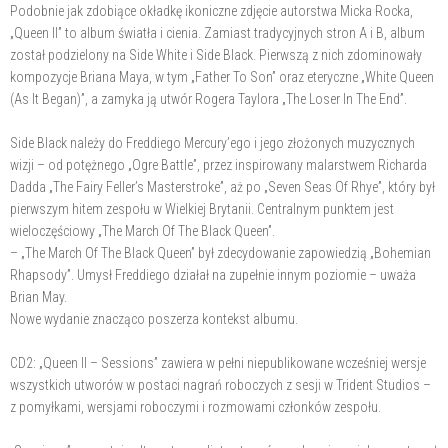
Podobnie jak zdobiące okładkę ikoniczne zdjęcie autorstwa Micka Rocka,
„Queen II” to album światła i cienia. Zamiast tradycyjnych stron A i B, album
został podzielony na Side White i Side Black. Pierwszą z nich zdominowały
kompozycje Briana Maya, w tym „Father To Son” oraz eteryczne „White Queen
(As It Began)”, a zamyka ją utwór Rogera Taylora „The Loser In The End”.
Side Black należy do Freddiego Mercury’ego i jego złożonych muzycznych
wizji – od potężnego „Ogre Battle”, przez inspirowany malarstwem Richarda
Dadda „The Fairy Feller’s Masterstroke”, aż po „Seven Seas Of Rhye”, który był
pierwszym hitem zespołu w Wielkiej Brytanii. Centralnym punktem jest
wieloczęściowy „The March Of The Black Queen”.
– „The March Of The Black Queen” był zdecydowanie zapowiedzią „Bohemian
Rhapsody”. Umysł Freddiego działał na zupełnie innym poziomie – uważa
Brian May.
Nowe wydanie znacząco poszerza kontekst albumu.
CD2: „Queen II – Sessions” zawiera w pełni niepublikowane wcześniej wersje
wszystkich utworów w postaci nagrań roboczych z sesji w Trident Studios –
z pomyłkami, wersjami roboczymi i rozmowami członków zespołu.