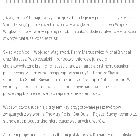
„Dźwięczność" to najnowszy studyjny album legendy polskiej sceny – Voo
Voo. Dziewięć premierowych utworów – w większości autorstwa Wojciecha
Waglewskiego – tworzy spójną i osobistą całość. Jeden z utworów w całości
stworzył Mateusz Pospieszalski.
Skład Voo Voo – Wojciech Waglewski, Karim Martusewicz, Michał Bryndal
oraz Mateusz Pospieszalski – konsekwentnie rozwija swoje
charakterystyczne brzmienie, łącząc gitarową narrację z rytmem, dęciakami i
przestrzenią. Album wzbogacają zaproszeni artyści: Daria ze Śląska,
sopranistka Samita Suwannarit oraz amerykański raper Antar Jackson. W
wybranych utworach pojawiają się dodatkowe partie wokalne, które
poszerzają brzmienie i wzmacniają dynamikę kompozycji.
Wydawnictwo uzupełniają trzy remiksy przygotowane przez twórców
związanych z wytwórnią The Very Polish Cut Outs – Pejzaż, Zuchy i schmoltz,
stanowiące producenckie interpretacje wybranych utworów.
Autorem projektu graficznego albumu jest Jarosław Koziara – od lat blisko