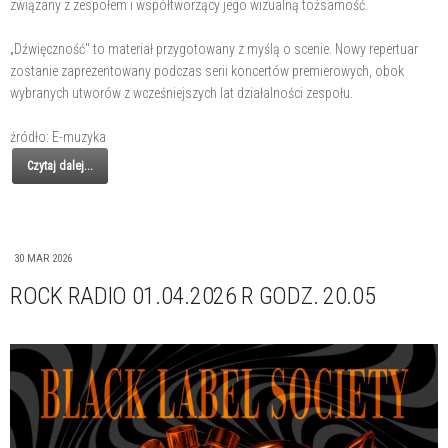
związany z zespołem i współtworzący jego wizualną tożsamość.
„Dźwięczność" to materiał przygotowany z myślą o scenie. Nowy repertuar
zostanie zaprezentowany podczas serii koncertów premierowych, obok
wybranych utworów z wcześniejszych lat działalności zespołu.
źródło: E-muzyka
Czytaj dalej...
30 MAR 2026
ROCK RADIO 01.04.2026 R GODZ. 20.05