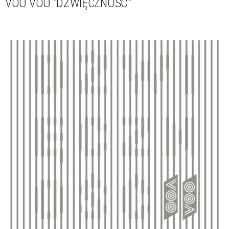
VOO VOO "DŹWIĘCZNOŚĆ"