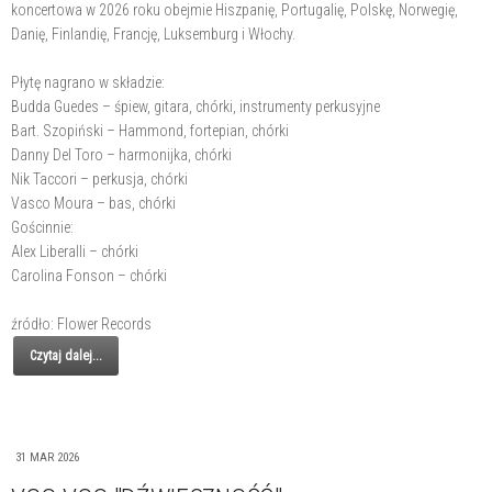
koncertowa w 2026 roku obejmie Hiszpanię, Portugalię, Polskę, Norwegię,
Danię, Finlandię, Francję, Luksemburg i Włochy.
Płytę nagrano w składzie:
Budda Guedes – śpiew, gitara, chórki, instrumenty perkusyjne
Bart. Szopiński – Hammond, fortepian, chórki
Danny Del Toro – harmonijka, chórki
Nik Taccori – perkusja, chórki
Vasco Moura – bas, chórki
Gościnnie:
Alex Liberalli – chórki
Carolina Fonson – chórki
źródło: Flower Records
Czytaj dalej...
31 MAR 2026