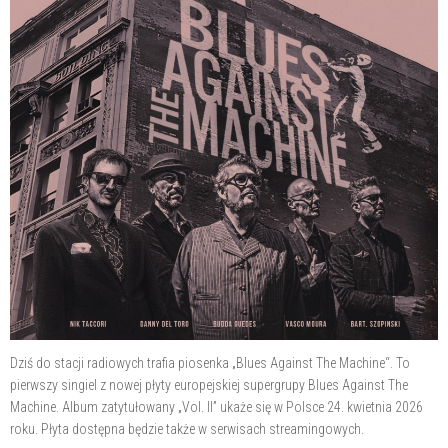
Dziś do stacji radiowych trafia piosenka „Blues Against The Machine“. To
pierwszy singiel z nowej płyty europejskiej supergrupy Blues Against The
Machine. Album zatytułowany „Vol. II” ukaże się w Polsce 24. kwietnia 2026
roku. Płyta dostępna będzie także w serwisach streamingowych.