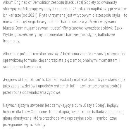
Album Engines of Demolition zespołu Black Label Society to dwunasty
studyjny krążek grupy, wydany 27 marca 2026 roku po najdłuższej przerwie w
ich karierze (od 2021). Płyta utrzymana jest w typowym dla zespołu stylu – to
mieszanka ciężkiego heavy metalu i hard rocka z wyraźnymi wpływami
bluesa. Dominują:masywne, „tłuste” riffy gitarowe, wyraziste solówki Zakk
Wylde, groove’owe rytmy i momentami bardziej melodyjne, balladowe
fragmenty.
Album nie próbuje rewolucjonizować brzmienia zespołu – raczej rozwija jego
sprawdzoną formułę: ciężar przeplata się z emocjonalnymi momentami i
southern-rockową nutą.
„Engines of Demolition” to bardzo osobisty materiał. Sam Wylde określa go
jako zapis „wzlotów i upadków ostatnich lat” – czyli emocjonalną podróż
przez różne doświadczenia życiowe.
Najważniejszym utworem jest zamykający album „Ozzy’s Song”, będący
hołdem dla Ozzy Osbourne. To spokojna, pełna emocji ballada z pianinem i
gitarą akustyczną, która przechodzi w ekspresyjne solo – symboliczne
pożegnanie i wyraz żałoby.