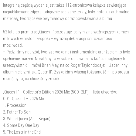
Integralną częścią wydania jest także 112-stronicowa książka zawierająca
niepublikowane zdjęcia, odręcznie zapisane teksty, listy, notatki i archiwalne
materiały, tworzące wielowymiarowy obraz powstawania albumu.
52 lata po premierze „Queen II” pozostaje jednym z najważniejszych kamieni
milowych w historii zespołu – wyraźną deklaracją ich tożsamości i
możliwości.
– Pędziliśmy naprzód, tworząc wokalne i instrumentalne aranżacje – to było
spełnienie marzeń. Nosiliśmy to w sobie od dawna i w końcu mogliśmy to
urzeczywistnić – mówi Brian May, na co Roger Taylor dodaje: – Żaden inny
album nie brzmi jak „Queen II”. Zyskaliśmy własną tożsamość – i po prostu
robiliśmy to, co chcieliśmy zrobić.
„Queen II” – Collector’s Edition 2026 Mix (5CD+2LP) – lista utworów:
CD1: Queen II – 2026 Mix
1. Procession
2. Father To Son
3. White Queen (As It Began)
4. Some Day One Day
5. The Loser in the End