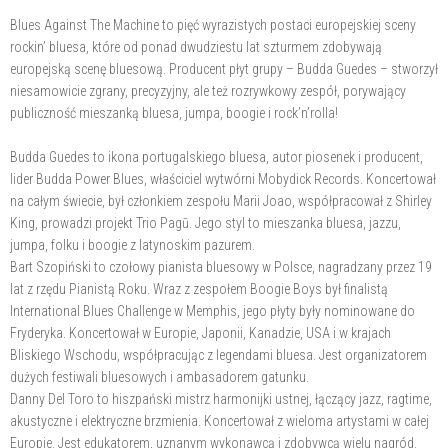
Blues Against The Machine to pięć wyrazistych postaci europejskiej sceny
rockin’ bluesa, które od ponad dwudziestu lat szturmem zdobywają
europejską scenę bluesową. Producent płyt grupy – Budda Guedes – stworzył
niesamowicie zgrany, precyzyjny, ale też rozrywkowy zespół, porywający
publiczność mieszanką bluesa, jumpa, boogie i rock’n’rolla!
Budda Guedes to ikona portugalskiego bluesa, autor piosenek i producent,
lider Budda Power Blues, właściciel wytwórni Mobydick Records. Koncertował
na całym świecie, był członkiem zespołu Marii Joao, współpracował z Shirley
King, prowadzi projekt Trio Pagū. Jego styl to mieszanka bluesa, jazzu,
jumpa, folku i boogie z latynoskim pazurem.
Bart Szopiński to czołowy pianista bluesowy w Polsce, nagradzany przez 19
lat z rzędu Pianistą Roku. Wraz z zespołem Boogie Boys był finalistą
International Blues Challenge w Memphis, jego płyty były nominowane do
Fryderyka. Koncertował w Europie, Japonii, Kanadzie, USA i w krajach
Bliskiego Wschodu, współpracując z legendami bluesa. Jest organizatorem
dużych festiwali bluesowych i ambasadorem gatunku.
Danny Del Toro to hiszpański mistrz harmonijki ustnej, łączący jazz, ragtime,
akustyczne i elektryczne brzmienia. Koncertował z wieloma artystami w całej
Europie. Jest edukatorem, uznanym wykonawcą i zdobywcą wielu nagród.