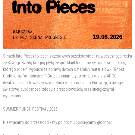
Smash Into Pieces to jeden z czołowych przedstawicieli nowoczesnego rocka
ze Szwecji. Każdą kolejną płytą zespół kładł fundamenty pod swój sukces,
którego w pełni wybuchł za sprawą dwóch ostatnich materiałów - "Ghost
Code" oraz "Armaheaven". Grupa z enigmatycznym perkusistą APOC
dwukrotnie startowała w szwedzkich eliminacjach do Eurowizji, a uwagę
światowej publiczności zdobyła przebojowością oraz energicznymi
występami.
SUMMER PUNCH FESTIVAL 2026
Nie wracamy do przeszłości - my po prostu podkręcamy głośność.