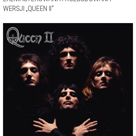
WERSJI „QUEEN II”