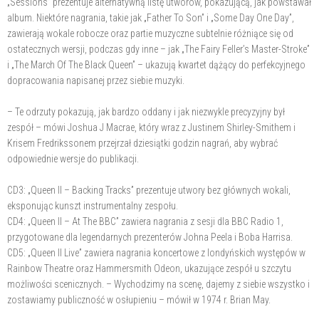
„Sessions” prezentuje alternatywną listę utworów, pokazującą, jak powstawał
album. Niektóre nagrania, takie jak „Father To Son” i „Some Day One Day”,
zawierają wokale robocze oraz partie muzyczne subtelnie różniące się od
ostatecznych wersji, podczas gdy inne – jak „The Fairy Feller’s Master-Stroke”
i „The March Of The Black Queen” – ukazują kwartet dążący do perfekcyjnego
dopracowania napisanej przez siebie muzyki.
– Te odrzuty pokazują, jak bardzo oddany i jak niezwykle precyzyjny był
zespół – mówi Joshua J Macrae, który wraz z Justinem Shirley-Smithem i
Krisem Fredrikssonem przejrzał dziesiątki godzin nagrań, aby wybrać
odpowiednie wersje do publikacji.
CD3: „Queen II – Backing Tracks” prezentuje utwory bez głównych wokali,
eksponując kunszt instrumentalny zespołu.
CD4: „Queen II – At The BBC” zawiera nagrania z sesji dla BBC Radio 1,
przygotowane dla legendarnych prezenterów Johna Peela i Boba Harrisa.
CD5: „Queen II Live” zawiera nagrania koncertowe z londyńskich występów w
Rainbow Theatre oraz Hammersmith Odeon, ukazujące zespół u szczytu
możliwości scenicznych. – Wychodzimy na scenę, dajemy z siebie wszystko i
zostawiamy publiczność w osłupieniu – mówił w 1974 r. Brian May.