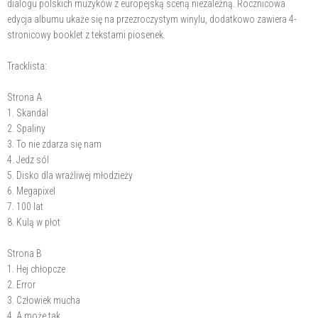
dialogu polskich muzyków z europejską sceną niezależną. Rocznicowa
edycja albumu ukaże się na przezroczystym winylu, dodatkowo zawiera 4-
stronicowy booklet z tekstami piosenek.
Tracklista:
Strona A
1. Skandal
2. Spaliny
3. To nie zdarza się nam
4. Jedz sól
5. Disko dla wrażliwej młodzieży
6. Megapixel
7. 100 lat
8. Kulą w płot
Strona B
1. Hej chłopcze
2. Error
3. Człowiek mucha
4. A może tak