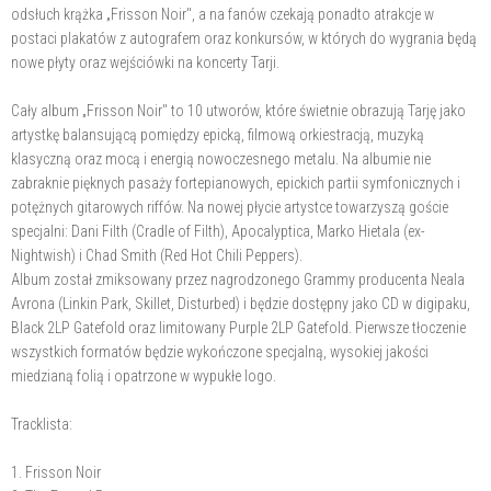
odsłuch krążka „Frisson Noir", a na fanów czekają ponadto atrakcje w
postaci plakatów z autografem oraz konkursów, w których do wygrania będą
nowe płyty oraz wejściówki na koncerty Tarji.
Cały album „Frisson Noir" to 10 utworów, które świetnie obrazują Tarję jako
artystkę balansującą pomiędzy epicką, filmową orkiestracją, muzyką
klasyczną oraz mocą i energią nowoczesnego metalu. Na albumie nie
zabraknie pięknych pasaży fortepianowych, epickich partii symfonicznych i
potężnych gitarowych riffów. Na nowej płycie artystce towarzyszą goście
specjalni: Dani Filth (Cradle of Filth), Apocalyptica, Marko Hietala (ex-
Nightwish) i Chad Smith (Red Hot Chili Peppers).
Album został zmiksowany przez nagrodzonego Grammy producenta Neala
Avrona (Linkin Park, Skillet, Disturbed) i będzie dostępny jako CD w digipaku,
Black 2LP Gatefold oraz limitowany Purple 2LP Gatefold. Pierwsze tłoczenie
wszystkich formatów będzie wykończone specjalną, wysokiej jakości
miedzianą folią i opatrzone w wypukłe logo.
Tracklista:
1. Frisson Noir