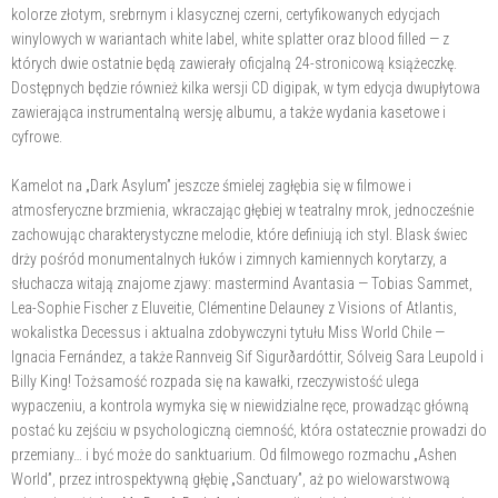
kolorze złotym, srebrnym i klasycznej czerni, certyfikowanych edycjach
winylowych w wariantach white label, white splatter oraz blood filled — z
których dwie ostatnie będą zawierały oficjalną 24-stronicową książeczkę.
Dostępnych będzie również kilka wersji CD digipak, w tym edycja dwupłytowa
zawierająca instrumentalną wersję albumu, a także wydania kasetowe i
cyfrowe.
Kamelot na „Dark Asylum” jeszcze śmielej zagłębia się w filmowe i
atmosferyczne brzmienia, wkraczając głębiej w teatralny mrok, jednocześnie
zachowując charakterystyczne melodie, które definiują ich styl. Blask świec
drży pośród monumentalnych łuków i zimnych kamiennych korytarzy, a
słuchacza witają znajome zjawy: mastermind Avantasia — Tobias Sammet,
Lea-Sophie Fischer z Eluveitie, Clémentine Delauney z Visions of Atlantis,
wokalistka Decessus i aktualna zdobywczyni tytułu Miss World Chile —
Ignacia Fernández, a także Rannveig Sif Sigurðardóttir, Sólveig Sara Leupold i
Billy King! Tożsamość rozpada się na kawałki, rzeczywistość ulega
wypaczeniu, a kontrola wymyka się w niewidzialne ręce, prowadząc główną
postać ku zejściu w psychologiczną ciemność, która ostatecznie prowadzi do
przemiany… i być może do sanktuarium. Od filmowego rozmachu „Ashen
World”, przez introspektywną głębię „Sanctuary”, aż po wielowarstwową