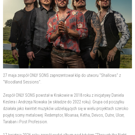
27 maja zespół ONLY SONS zaprezentował klip do utworu "Shallows" z
"Woodland Sessions".
Zespół ONLY SONS powstał w Krakowie w 2018 roku z inicjatywy Daniela
Keslera i Andrzeja Nowaka (w składzie do 2022 roku). Grupa od początku
działała jako kwintet muzyków udzielających się w wielu projektach szeroko
pojętej sceny metalowej: Redemptor, Moanaa, Ketha, Deivos, Outre, Ulcer,
Taraban i Post Profession.
17 kwietnia 2026 roku zespół wydał album pod tytułem "Through the Night