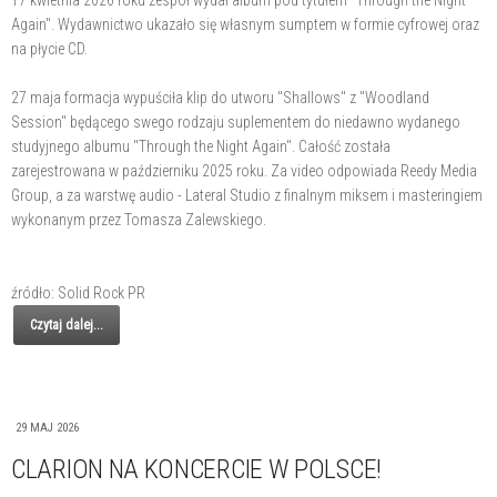
Again". Wydawnictwo ukazało się własnym sumptem w formie cyfrowej oraz
na płycie CD.
27 maja formacja wypuściła klip do utworu "Shallows" z "Woodland
Session" będącego swego rodzaju suplementem do niedawno wydanego
studyjnego albumu "Through the Night Again". Całość została
zarejestrowana w październiku 2025 roku. Za video odpowiada Reedy Media
Group, a za warstwę audio - Lateral Studio z finalnym miksem i masteringiem
wykonanym przez Tomasza Zalewskiego.
źródło: Solid Rock PR
Czytaj dalej...
29 MAJ 2026
CLARION NA KONCERCIE W POLSCE!