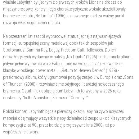
właśnie Labyrinth był jednym z pierwszych kroków Lione na drodze do
międzynarodowej kariery - jego charakterystyczne wokale ukształtowały
brzmienie debiutu „No Limits" (1996), uznawanego dziś za ważny punkt
rozwoju włoskiego power metalu.
Na przestrzeni lat zespół wypracował status jednej z najważniejszych
formacji europejskiej sceny metalowej obok takich zespołów jak
Stratovarius, Gamma Ray, Edguy, Freedom Call, Helloween. Do ich
najważniejszych wydawnictw należą „No Limits" (1996) - debiutancki album,
jedyne pełne wydawnictwo z Fabio Lione na wokalu, dziś uznawane za
klasykę włoskiego power metalu, „Return to Heaven Denied" (1998) -
przełomowy album, który ugruntował pozycję zespołu w Europie oraz „Sons
of Thunder" (2000) - rozwinięcie melodyjnego i bardziej nowoczesnego
brzmienia. Ostatni jak dotąd album Labyrinth to wydany w 2025 roku
doskonały "In the Vanishing Echoes of Goodbye".
Polski koncert Labyrinth będzie pierwszą okazją, aby na żywo usłyszeć
materiał obejmujący wszystkie etapy działalności zespołu - od klasycznych
kompozycji z lat 90., przez bardziej progresywne lata 2000., aż po
współczesne utwory.