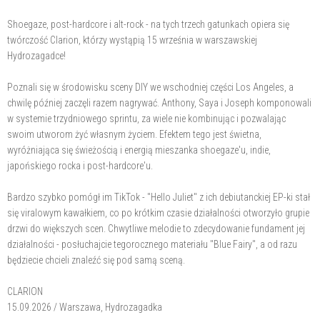
Shoegaze, post-hardcore i alt-rock - na tych trzech gatunkach opiera się
twórczość Clarion, którzy wystąpią 15 września w warszawskiej
Hydrozagadce!
Poznali się w środowisku sceny DIY we wschodniej części Los Angeles, a
chwilę później zaczęli razem nagrywać. Anthony, Saya i Joseph komponowali
w systemie trzydniowego sprintu, za wiele nie kombinując i pozwalając
swoim utworom żyć własnym życiem. Efektem tego jest świetna,
wyróżniająca się świeżością i energią mieszanka shoegaze'u, indie,
japońskiego rocka i post-hardcore'u.
Bardzo szybko pomógł im TikTok - "Hello Juliet" z ich debiutanckiej EP-ki stał
się viralowym kawałkiem, co po krótkim czasie działalności otworzyło grupie
drzwi do większych scen. Chwytliwe melodie to zdecydowanie fundament jej
działalności - posłuchajcie tegorocznego materiału "Blue Fairy", a od razu
będziecie chcieli znaleźć się pod samą sceną.
CLARION
15.09.2026 / Warszawa, Hydrozagadka