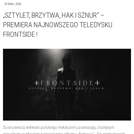
29 MAJ 2026
„SZTYLET, BRZYTWA, HAK I SZNUR” –
PREMIERA NAJNOWSZEGO TELEDYSKU
FRONTSIDE !
Sosnowieccy weterani polskiego metalcore'u powracają z kolejnym