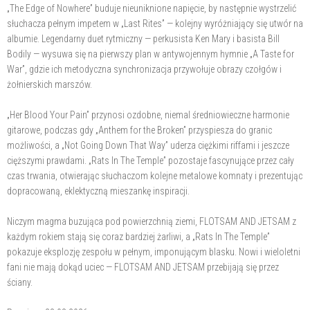
„The Edge of Nowhere” buduje nieuniknione napięcie, by następnie wystrzelić
słuchacza pełnym impetem w „Last Rites” — kolejny wyróżniający się utwór na
albumie. Legendarny duet rytmiczny — perkusista Ken Mary i basista Bill
Bodily — wysuwa się na pierwszy plan w antywojennym hymnie „A Taste for
War”, gdzie ich metodyczna synchronizacja przywołuje obrazy czołgów i
żołnierskich marszów.
„Her Blood Your Pain” przynosi ozdobne, niemal średniowieczne harmonie
gitarowe, podczas gdy „Anthem for the Broken” przyspiesza do granic
możliwości, a „Not Going Down That Way” uderza ciężkimi riffami i jeszcze
cięższymi prawdami. „Rats In The Temple” pozostaje fascynujące przez cały
czas trwania, otwierając słuchaczom kolejne metalowe komnaty i prezentując
dopracowaną, eklektyczną mieszankę inspiracji.
Niczym magma buzująca pod powierzchnią ziemi, FLOTSAM AND JETSAM z
każdym rokiem stają się coraz bardziej żarliwi, a „Rats In The Temple”
pokazuje eksplozję zespołu w pełnym, imponującym blasku. Nowi i wieloletni
fani nie mają dokąd uciec — FLOTSAM AND JETSAM przebijają się przez
ściany.