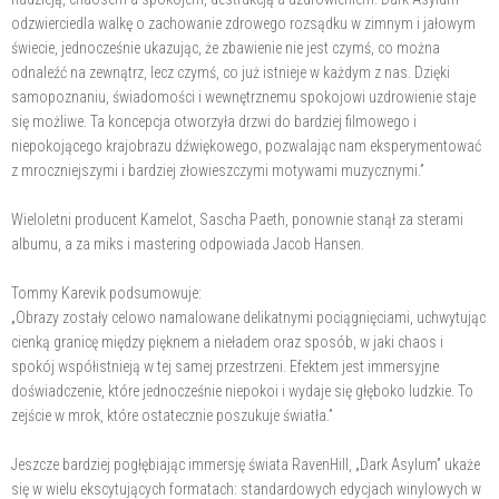
odzwierciedla walkę o zachowanie zdrowego rozsądku w zimnym i jałowym
świecie, jednocześnie ukazując, że zbawienie nie jest czymś, co można
odnaleźć na zewnątrz, lecz czymś, co już istnieje w każdym z nas. Dzięki
samopoznaniu, świadomości i wewnętrznemu spokojowi uzdrowienie staje
się możliwe. Ta koncepcja otworzyła drzwi do bardziej filmowego i
niepokojącego krajobrazu dźwiękowego, pozwalając nam eksperymentować
z mroczniejszymi i bardziej złowieszczymi motywami muzycznymi.”
Wieloletni producent Kamelot, Sascha Paeth, ponownie stanął za sterami
albumu, a za miks i mastering odpowiada Jacob Hansen.
Tommy Karevik podsumowuje:
„Obrazy zostały celowo namalowane delikatnymi pociągnięciami, uchwytując
cienką granicę między pięknem a nieładem oraz sposób, w jaki chaos i
spokój współistnieją w tej samej przestrzeni. Efektem jest immersyjne
doświadczenie, które jednocześnie niepokoi i wydaje się głęboko ludzkie. To
zejście w mrok, które ostatecznie poszukuje światła.”
Jeszcze bardziej pogłębiając immersję świata RavenHill, „Dark Asylum” ukaże
się w wielu ekscytujących formatach: standardowych edycjach winylowych w