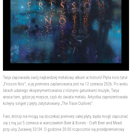
Tarja zapowiada swój najbardziej metalowy album w historii! Płyta nosi tytuł
„Frisson Noir", a jej premiera zaplanowana jest na 12 czerwca 2026. Po wielu
latach udanego eksperymentowania z różnymi gatunkami muzyki, Tarja
wraca tam, gdzie jej miejsce, czyli do świata metalu. Artystka zaprezentowała
kolejny singiel z płyty zatytułowany „The Trace Outlives".
Fani, którzy nie mogą się doczekać premiery całej płyty, będa mogli zapoznać
się z nią już 5 czerwca w warszawkim Beer & Bones - Craft Beer and Mead
przy ulcy Żurawiej 32/34. O godzinie 20:00 rozpocznie się przedpremierowy