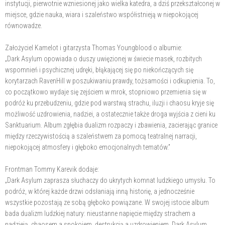
instytucji, pierwotnie wzniesionej jako wielka katedra, a dziś przekształconej w
miejsce, gdzie nauka, wiara i szaleństwo współistnieją w niepokojącej
równowadze.
Założyciel Kamelot i gitarzysta Thomas Youngblood o albumie:
„Dark Asylum opowiada o duszy uwięzionej w świecie masek, rozbitych
wspomnień i psychicznej udręki, błąkającej się po niekończących się
korytarzach RavenHill w poszukiwaniu prawdy, tożsamości i odkupienia. To,
co początkowo wydaje się zejściem w mrok, stopniowo przemienia się w
podróż ku przebudzeniu, gdzie pod warstwą strachu, iluzji i chaosu kryje się
możliwość uzdrowienia, nadziei, a ostatecznie także droga wyjścia z cieni ku
Sanktuarium. Album zgłębia dualizm rozpaczy i zbawienia, zacierając granice
między rzeczywistością a szaleństwem za pomocą teatralnej narracji,
niepokojącej atmosfery i głęboko emocjonalnych tematów.”
Frontman Tommy Karevik dodaje:
„Dark Asylum zaprasza słuchaczy do ukrytych komnat ludzkiego umysłu. To
podróż, w której każde drzwi odsłaniają inną historię, a jednocześnie
wszystkie pozostają ze sobą głęboko powiązane. W swojej istocie album
bada dualizm ludzkiej natury: nieustanne napięcie między strachem a
nadzieją, chaosem a spokojem, destrukcją a uzdrowieniem. Dark Asylum