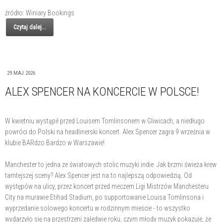
źródło: Winiary Bookings
Czytaj dalej...
29 MAJ 2026
ALEX SPENCER NA KONCERCIE W POLSCE!
W kwietniu wystąpił przed Louisem Tomlinsonem w Gliwicach, a niedługo
powróci do Polski na headlinerski koncert. Alex Spencer zagra 9 września w
klubie BARdzo Bardzo w Warszawie!
Manchester to jedna ze światowych stolic muzyki indie. Jak brzmi świeża krew
tamtejszej sceny? Alex Spencer jest na to najlepszą odpowiedzią. Od
występów na ulicy, przez koncert przed meczem Ligi Mistrzów Manchesteru
City na murawie Etihad Stadium, po supportowanie Louisa Tomlinsona i
wyprzedanie solowego koncertu w rodzinnym mieście - to wszystko
wydarzyło się na przestrzeni zaledwie roku, czym młody muzyk pokazuje, że