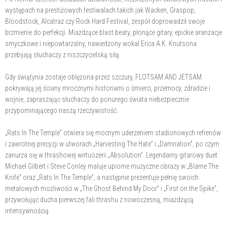
występach na prestiżowych festiwalach takich jak Wacken, Graspop,
Bloodstock, Alcatraz czy Rock Hard Festival, zespół doprowadził swoje
brzmienie do perfekcji. Miażdżące blast beaty, płonące gitary, epickie aranżacje
smyczkowe i niepowtarzalny, nawiedzony wokal Erica A.K. Knutsona
przebijają słuchaczy z niszczycielską siłą.
Gdy świątynia zostaje oblężona przez szczury, FLOTSAM AND JETSAM
pokrywają jej ściany mrocznymi historiami o śmierci, przemocy, zdradzie i
wojnie, zapraszając słuchaczy do ponurego świata niebezpiecznie
przypominającego naszą rzeczywistość.
„Rats In The Temple” otwiera się mocnym uderzeniem stadionowych refrenów
i zawrotnej precyzji w utworach „Harvesting The Hate” i „Damnation”, po czym
zanurza się w thrashowej wirtuozerii „Absolution”. Legendarny gitarowy duet
Michael Gilbert i Steve Conley maluje upiorne muzyczne obrazy w „Blame The
Knife” oraz „Rats In The Temple”, a następnie prezentuje pełnię swoich
metalowych możliwości w „The Ghost Behind My Door” i „First on the Spike”,
przywołując ducha pierwszej fali thrashu z nowoczesną, miażdżącą
intensywnością.