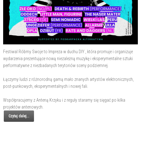
Festiwal Róbmy Swoje to Impreza w duchu DIY , która promuje i organizuje
wydarzenia prezentujące nową niezależną muzykę i eksperymentalne sztuki
performatywne z niezbadanych terytoriów sceny podziemnej.
Łączymy ludzi z różnorodną gamą mało znanych artystów elektronicznych,
post-punkowych, eksperymentalnych i nowej fali.
Współpracujemy z Anteną Krzyku i z reguły staramy się sięgać po kilka
projektów antenowych.
Czytaj dalej...