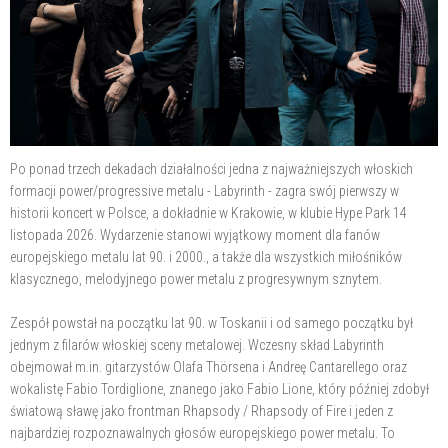
Po ponad trzech dekadach działalności jedna z najważniejszych włoskich
formacji power/progressive metalu - Labyrinth - zagra swój pierwszy w
historii koncert w Polsce, a dokładnie w Krakowie, w klubie Hype Park 14
listopada 2026. Wydarzenie stanowi wyjątkowy moment dla fanów
europejskiego metalu lat 90. i 2000., a także dla wszystkich miłośników
klasycznego, melodyjnego power metalu z progresywnym sznytem.
Zespół powstał na początku lat 90. w Toskanii i od samego początku był
jednym z filarów włoskiej sceny metalowej. Wczesny skład Labyrinth
obejmował m.in. gitarzystów Olafa Thörsena i Andreę Cantarellego oraz
wokalistę Fabio Tordiglione, znanego jako Fabio Lione, który później zdobył
światową sławę jako frontman Rhapsody / Rhapsody of Fire i jeden z
najbardziej rozpoznawalnych głosów europejskiego power metalu. To