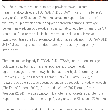
W końcu nadszedł czas na pierwszą zapowiedź nowego albumu
thrashmetalowych legend FLOTSAM AND JETSAM – „Rats In The Temple”,
który ukaże się 28 sierpnia 2026 roku nakładem Napalm Records. Utwór
tytułowy to upiorny hit pełen rozległych gitarowych harmonii, grzmiącej
perkusji i nawiedzonego zawodzenia charyzmatycznego frontmana Erica A.K.
Knutsona. Po czterech dekadach przecierania szlaków, niezliczonych
światowych trasach i 15 przełomowych albumach studyjnych, FLOTSAM AND
JETSAM pozostają zespołem dopracowanym i darzonym ogromnym
szacunkiem.
Thrashmetalowe legendy FLOTSAM AND JETSAM, znane z pionierskiego
połączenia bezlitosnego thrashu i podniosłego power metalu —
ugruntowanego na przełomowych albumach takich jak „Doomsday for the
Deceiver” (1986), „No Place for Disgrace” (1988) i „Cuatro” (1992), a
rozwijanego dalej podczas obecnego renesansu zespołu na wydawnictwach
„The End of Chaos” (2019), „Blood in the Water” (2021) oraz „I Am the
Weapon” (2024) — wracają z nowym klejnotem i jednocześnie debiutem dla
Napalm Records: „Rats In The Temple”, który ukaże się 28 sierpnia 2026 roku.
Po niemal czterech dekadach działalności, niezliczonych światowych trasach i