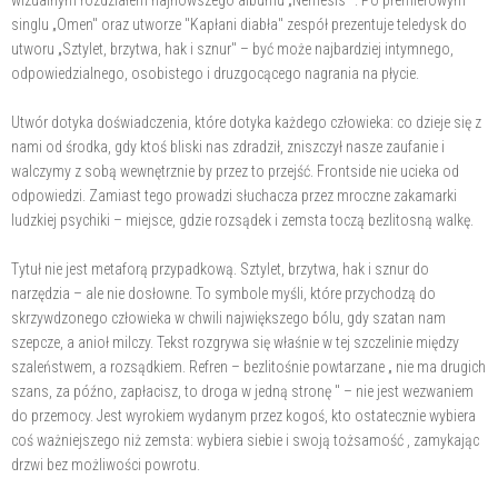
wizualnym rozdziałem najnowszego albumu „Nemesis" . Po premierowym
singlu „Omen" oraz utworze "Kapłani diabła" zespół prezentuje teledysk do
utworu „Sztylet, brzytwa, hak i sznur" – być może najbardziej intymnego,
odpowiedzialnego, osobistego i druzgocącego nagrania na płycie.
Utwór dotyka doświadczenia, które dotyka każdego człowieka: co dzieje się z
nami od środka, gdy ktoś bliski nas zdradził, zniszczył nasze zaufanie i
walczymy z sobą wewnętrznie by przez to przejść. Frontside nie ucieka od
odpowiedzi. Zamiast tego prowadzi słuchacza przez mroczne zakamarki
ludzkiej psychiki – miejsce, gdzie rozsądek i zemsta toczą bezlitosną walkę.
Tytuł nie jest metaforą przypadkową. Sztylet, brzytwa, hak i sznur do
narzędzia – ale nie dosłowne. To symbole myśli, które przychodzą do
skrzywdzonego człowieka w chwili największego bólu, gdy szatan nam
szepcze, a anioł milczy. Tekst rozgrywa się właśnie w tej szczelinie między
szaleństwem, a rozsądkiem. Refren – bezlitośnie powtarzane „ nie ma drugich
szans, za późno, zapłacisz, to droga w jedną stronę " – nie jest wezwaniem
do przemocy. Jest wyrokiem wydanym przez kogoś, kto ostatecznie wybiera
coś ważniejszego niż zemsta: wybiera siebie i swoją tożsamość , zamykając
drzwi bez możliwości powrotu.