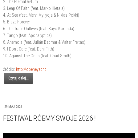
2. The Eternal Return
3. Leap Of Faith (feat. Marko Hietala)
4. At Sea (feat. Mervi Myllyoja & Niklas Pokki)
5. Blaze Forever
6. The Trace Outlives (feat. Sayo Komada)
7. Tango (feat. Apocalyptica)
8. Anemoia (feat. Julián Bedmar & Valter Freitas)
9. I Don't Care (feat. Dani Filth)
10. Against The Odds (feat. Chad Smith)
źródło:
http://openeyepr.pl
Czytaj dalej...
29 MAJ 2026
FESTIWAL RÓBMY SWOJE 2026 !