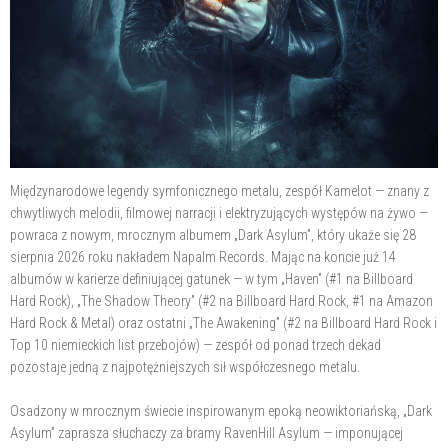
Międzynarodowe legendy symfonicznego metalu, zespół Kamelot — znany z
chwytliwych melodii, filmowej narracji i elektryzujących występów na żywo —
powraca z nowym, mrocznym albumem „Dark Asylum”, który ukaże się 28
sierpnia 2026 roku nakładem Napalm Records. Mając na koncie już 14
albumów w karierze definiującej gatunek — w tym „Haven” (#1 na Billboard
Hard Rock), „The Shadow Theory” (#2 na Billboard Hard Rock, #1 na Amazon
Hard Rock & Metal) oraz ostatni „The Awakening” (#2 na Billboard Hard Rock i
Top 10 niemieckich list przebojów) — zespół od ponad trzech dekad
pozostaje jedną z najpotężniejszych sił współczesnego metalu.
Osadzony w mrocznym świecie inspirowanym epoką neowiktoriańską, „Dark
Asylum” zaprasza słuchaczy za bramy RavenHill Asylum — imponującej