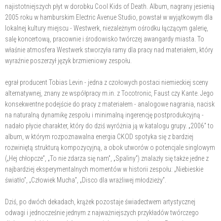
najistotniejszych płyt w dorobku Cool Kids of Death. Album, nagrany jesienią
2005 roku w hamburskim Electric Avenue Studio, powstał w wyjątkowym dla
lokalnej kultury miejscu - Westwerk, niezależnym ośrodku łączącym galerię,
salę koncertową, pracownie i środowisko twórczej awangardy miasta. To
właśnie atmosfera Westwerk stworzyła ramy dla pracy nad materiałem, który
wyraźnie poszerzył język brzmieniowy zespołu.
egrał producent Tobias Levin - jedna z czołowych postaci niemieckiej sceny
alternatywnej, znany ze współpracy m.in. z Tocotronic, Faust czy Kante. Jego
konsekwentne podejście do pracy z materiałem - analogowe nagrania, nacisk
na naturalną dynamikę zespołu i minimalną ingerencję postprodukcyjną -
nadało płycie charakter, który do dziś wyróżnia ją w katalogu grupy. „2006” to
album, w którym rozpoznawalna energia CKOD spotyka się z bardziej
rozwiniętą strukturą kompozycyjną, a obok utworów o potencjale singlowym
(„Hej chłopcze”, „To nie zdarza się nam”, „Spaliny”) znalazły się także jedne z
najbardziej eksperymentalnych momentów w historii zespołu: „Niebieskie
światło”, „Człowiek Mucha”, „Disco dla wrażliwej młodzieży”.
Dziś, po dwóch dekadach, krążek pozostaje świadectwem artystycznej
odwagi i jednocześnie jednym z najważniejszych przykładów twórczego