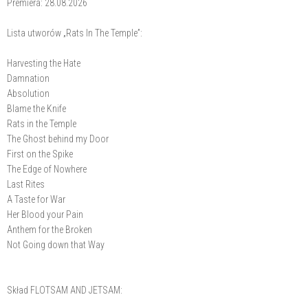
Premiera: 28.08.2026
Lista utworów „Rats In The Temple”:
Harvesting the Hate
Damnation
Absolution
Blame the Knife
Rats in the Temple
The Ghost behind my Door
First on the Spike
The Edge of Nowhere
Last Rites
A Taste for War
Her Blood your Pain
Anthem for the Broken
Not Going down that Way
Skład FLOTSAM AND JETSAM: