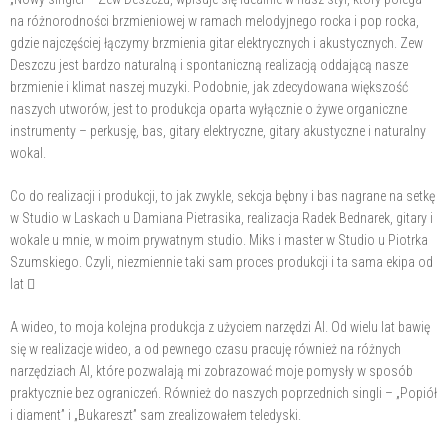
na różnorodności brzmieniowej w ramach melodyjnego rocka i pop rocka,
gdzie najczęściej łączymy brzmienia gitar elektrycznych i akustycznych. Zew
Deszczu jest bardzo naturalną i spontaniczną realizacją oddającą nasze
brzmienie i klimat naszej muzyki. Podobnie, jak zdecydowana większość
naszych utworów, jest to produkcja oparta wyłącznie o żywe organiczne
instrumenty – perkusję, bas, gitary elektryczne, gitary akustyczne i naturalny
wokal.
Co do realizacji i produkcji, to jak zwykle, sekcja bębny i bas nagrane na setkę
w Studio w Laskach u Damiana Pietrasika, realizacja Radek Bednarek, gitary i
wokale u mnie, w moim prywatnym studio. Miks i master w Studio u Piotrka
Szumskiego. Czyli, niezmiennie taki sam proces produkcji i ta sama ekipa od
lat 
A wideo, to moja kolejna produkcja z użyciem narzędzi AI. Od wielu lat bawię
się w realizacje wideo, a od pewnego czasu pracuję również na różnych
narzędziach AI, które pozwalają mi zobrazować moje pomysły w sposób
praktycznie bez ograniczeń. Również do naszych poprzednich singli – „Popiół
i diament” i „Bukareszt” sam zrealizowałem teledyski.