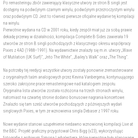
Po remasteringu zbiór zawierający klasyczne utwory ze stron B singli jest
dostępny na podwójnym czarnym winylu, podwójnym przezroczystym winylu
oraz podwójnym CD. Jest to również pierwsze oficjalne wydanie tej kompilacji
na winylu.
Pierwotnie wydana na CD w 2001 roku, kiedy zespół miał już za sobą prawie
dekadę przerwy w działalności, kompilacja Complete B-Sides zawierała 19
utworów ze stron B singli pochodzących z klasycznego okresu współpracy
Pixies z 4AD (1988–1991). Na wydawnictwie znalazły się m.in. utwory „Wave
of Mutilation (UK Surf)", „Into The White", „Bailey's Walk" oraz „The Thing".
Na potrzeby tej reedycji wszystkie utwory zostały ponownie zremasterowane
z oryginalnych taśm analogowych przez Kevina Vanbergena, kontynuującego
szeroko zakrojone prace remasteringowe nad katalogiem zespołu.
Oryginalna lista utworów została rozłożona na trzech stronach winylu,
natomiast na czwartej stronie dodano bonusowe nagrania koncertowe.
Znalazło się tam sześć utworów pochodzących z późniejszych wydań
singlowych Pixies, w tym ze wznowienia singla Debaser z 1997 roku.
Nowe wydanie stanowi uzupełnienie niedawno wznowionej kompilacji Live at
the BBC. Projekt graficzny przygotował Chris Bigg (v23), wykorzystując
fotografie z archiwum Simona Larbalestiera, które pierwotnie były planowane