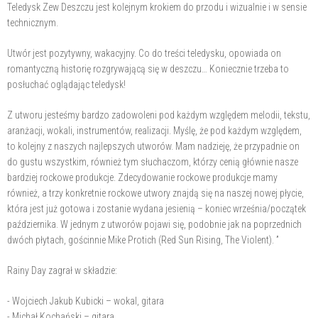
Teledysk Zew Deszczu jest kolejnym krokiem do przodu i wizualnie i w sensie
technicznym.
Utwór jest pozytywny, wakacyjny. Co do treści teledysku, opowiada on
romantyczną historię rozgrywającą się w deszczu… Koniecznie trzeba to
posłuchać oglądając teledysk!
Z utworu jesteśmy bardzo zadowoleni pod każdym względem melodii, tekstu,
aranżacji, wokali, instrumentów, realizacji. Myślę, że pod każdym względem,
to kolejny z naszych najlepszych utworów. Mam nadzieję, że przypadnie on
do gustu wszystkim, również tym słuchaczom, którzy cenią głównie nasze
bardziej rockowe produkcje. Zdecydowanie rockowe produkcje mamy
również, a trzy konkretnie rockowe utwory znajdą się na naszej nowej płycie,
która jest już gotowa i zostanie wydana jesienią – koniec września/początek
października. W jednym z utworów pojawi się, podobnie jak na poprzednich
dwóch płytach, gościnnie Mike Protich (Red Sun Rising, The Violent). ”
Rainy Day zagrał w składzie:
- Wojciech Jakub Kubicki – wokal, gitara
- Michał Kochański – gitara