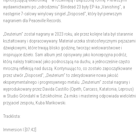
wydawnictwami po „odrodzeniu" Blindead 23 były EP-ka „Vanishing", a
następnie 7-calowy winylowy singiel „Disposed", który był pierwszym
nagraniem dla Peaceville Records.
„Deuterium" został nagrany w 2023 roku, ale przez kolejne lata był starannie
kształtowany i dopracowywany. Materiał urzeka stratosferycznymi pejzażami
dźwiękowymi, które trwają blisko godzinę, tworząc wielowarstwowe i
inspirujące dzieło. Sam album jest opisywany jako koncepcyjna podróż,
którą należy traktować jako podnoszącą na duchu, a jednocześnie często
mroczną refleksją nad duszą. Kontynuując to, co zostało zapoczątkowane
przez utwór „Disposed", „Deuterium" to zdecydowanie nowa jakość
eksperymentalnego i progresywnego metalu. „Deuterium" został nagrany i
wyprodukowany przez Davida Castillo (Opeth, Carcass, Katatonia, Leprous)
w Studio Gröndahl w Sztokholmie. Za miks i mastering odpowiada wieloletni
przyjaciel zespołu, Kuba Mańkowski.
Tracklista:
Immersion I [07:42]