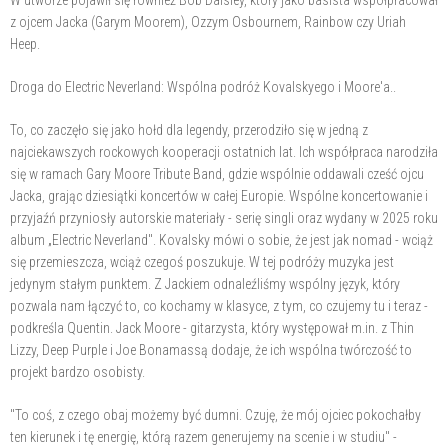
W utworze pojawił się również Bob Daisley, który jako basista współpracował
z ojcem Jacka (Garym Moorem), Ozzym Osbournem, Rainbow czy Uriah
Heep.
Droga do Electric Neverland: Wspólna podróż Kovalskyego i Moore'a..
To, co zaczęło się jako hołd dla legendy, przerodziło się w jedną z
najciekawszych rockowych kooperacji ostatnich lat. Ich współpraca narodziła
się w ramach Gary Moore Tribute Band, gdzie wspólnie oddawali cześć ojcu
Jacka, grając dziesiątki koncertów w całej Europie. Wspólne koncertowanie i
przyjaźń przyniosły autorskie materiały - serię singli oraz wydany w 2025 roku
album „Electric Neverland". Kovalsky mówi o sobie, że jest jak nomad - wciąż
się przemieszcza, wciąż czegoś poszukuje. W tej podróży muzyka jest
jedynym stałym punktem. Z Jackiem odnaleźliśmy wspólny język, który
pozwala nam łączyć to, co kochamy w klasyce, z tym, co czujemy tu i teraz -
podkreśla Quentin. Jack Moore - gitarzysta, który występował m.in. z Thin
Lizzy, Deep Purple i Joe Bonamassą dodaje, że ich wspólna twórczość to
projekt bardzo osobisty.
"To coś, z czego obaj możemy być dumni. Czuję, że mój ojciec pokochałby
ten kierunek i tę energię, którą razem generujemy na scenie i w studiu" -