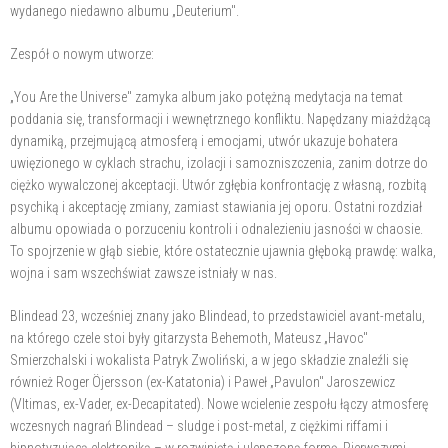
wydanego niedawno albumu „Deuterium".
Zespół o nowym utworze:
„You Are the Universe" zamyka album jako potężną medytacja na temat
poddania się, transformacji i wewnętrznego konfliktu. Napędzany miażdżącą
dynamiką, przejmującą atmosferą i emocjami, utwór ukazuje bohatera
uwięzionego w cyklach strachu, izolacji i samozniszczenia, zanim dotrze do
ciężko wywalczonej akceptacji. Utwór zgłębia konfrontację z własną, rozbitą
psychiką i akceptację zmiany, zamiast stawiania jej oporu. Ostatni rozdział
albumu opowiada o porzuceniu kontroli i odnalezieniu jasności w chaosie.
To spojrzenie w głąb siebie, które ostatecznie ujawnia głęboką prawdę: walka,
wojna i sam wszechświat zawsze istniały w nas.
Blindead 23, wcześniej znany jako Blindead, to przedstawiciel avant-metalu,
na którego czele stoi były gitarzysta Behemoth, Mateusz „Havoc"
Smierzchalski i wokalista Patryk Zwoliński, a w jego składzie znaleźli się
również Roger Öjersson (ex-Katatonia) i Paweł „Pavulon" Jaroszewicz
(Vltimas, ex-Vader, ex-Decapitated). Nowe wcielenie zespołu łączy atmosferę
wczesnych nagrań Blindead – sludge i post-metal, z ciężkimi riffami i
hipnotyzującą elektroniką – w rozwiniętą i ulepszoną formę. Pierwszymi