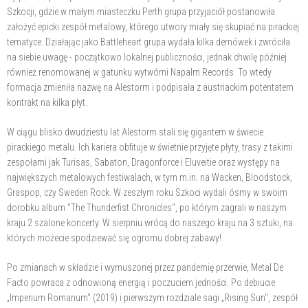
Szkocji, gdzie w małym miasteczku Perth grupa przyjaciół postanowiła
założyć epicki zespół metalowy, którego utwory miały się skupiać na pirackiej
tematyce. Działając jako Battleheart grupa wydała kilka demówek i zwróciła
na siebie uwagę - początkowo lokalnej publiczności, jednak chwilę później
również renomowanej w gatunku wytwórni Napalm Records. To wtedy
formacja zmieniła nazwę na Alestorm i podpisała z austriackim potentatem
kontrakt na kilka płyt.
W ciągu blisko dwudziestu lat Alestorm stali się gigantem w świecie
pirackiego metalu. Ich kariera obfituje w świetnie przyjęte płyty, trasy z takimi
zespołami jak Turisas, Sabaton, Dragonforce i Eluveitie oraz występy na
największych metalowych festiwalach, w tym m.in. na Wacken, Bloodstock,
Graspop, czy Sweden Rock. W zeszłym roku Szkoci wydali ósmy w swoim
dorobku album "The Thunderfist Chronicles", po którym zagrali w naszym
kraju 2 szalone koncerty. W sierpniu wrócą do naszego kraju na 3 sztuki, na
których możecie spodziewać się ogromu dobrej zabawy!
Po zmianach w składzie i wymuszonej przez pandemię przerwie, Metal De
Facto powraca z odnowioną energią i poczuciem jedności. Po debiucie
„Imperium Romanum" (2019) i pierwszym rozdziale sagi „Rising Sun", zespół