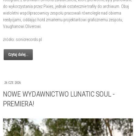
do wykorzystania przez Pixies, jednak ostatecznie trafiły do archiwum. Obaj
wieloletni współpracownicy zespołu pracowali równolegle nad obiema
reedycjami, oddając hołd zmarłemu projektantowi graficznemu zespołu,
Vaughanowi Oliverowi.
źródło: sonicrecords.pl
Czytaj dalej...
26 CZE 2026
NOWE WYDAWNICTWO LUNATIC SOUL -
PREMIERA!