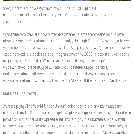
Swoją premierę nowe wydawnictwo Lunatic Soul, projektu
multiinstrumentalisty i kompozytora Mariusza Dudy, zatytułowane
„Transition II".
Wydawnictwo zawiera nowo zremiksowane i zremasterowane bonusowe
utwory z siódmego albumu Lunatic Soul, „Through Shaded Woods", a także
wcześniej niepublikowany „Realm Of The Weeping Willows", którego pierwszy
szkic narodził się podczas sesji nagraniowych w 2020, ale został ukończony
na początku 2026 roku. W rezultacie powstało wyjątkowo spójne
wydawnictwo, prezentujące Lunatic Soul z interesującej, bardziej
instrumentalnej, folkowo – melancholijnej perspektywy, nawiązującej do
wczesnych albumów oraz do twórczości Mike'a Oldfielda i Dead Can Dance.
Mariusz Duda mówi:
„Wraz z płytą „The World Under Unsun" zakończył się pierwszy muzyczny
rozdział Lunatic Soul. I zanim projekt wejdzie w zupełnie nową fazę, chciałbym
powrócić do jednej suity sprzed 6 lat, która nigdy nie ukazała się na winylu, i
w nowej, skondensowanej wersji, w końcu zaprezentować ją na winylowym
nośniku. To album, który pojawia się w idealnym momencie. Można zapytać: