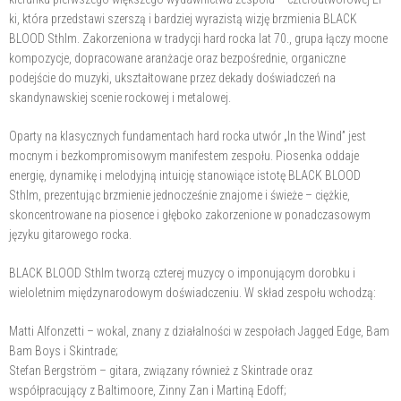
ki, która przedstawi szerszą i bardziej wyrazistą wizję brzmienia BLACK
BLOOD Sthlm. Zakorzeniona w tradycji hard rocka lat 70., grupa łączy mocne
kompozycje, dopracowane aranżacje oraz bezpośrednie, organiczne
podejście do muzyki, ukształtowane przez dekady doświadczeń na
skandynawskiej scenie rockowej i metalowej.
Oparty na klasycznych fundamentach hard rocka utwór „In the Wind” jest
mocnym i bezkompromisowym manifestem zespołu. Piosenka oddaje
energię, dynamikę i melodyjną intuicję stanowiące istotę BLACK BLOOD
Sthlm, prezentując brzmienie jednocześnie znajome i świeże – ciężkie,
skoncentrowane na piosence i głęboko zakorzenione w ponadczasowym
języku gitarowego rocka.
BLACK BLOOD Sthlm tworzą czterej muzycy o imponującym dorobku i
wieloletnim międzynarodowym doświadczeniu. W skład zespołu wchodzą:
Matti Alfonzetti – wokal, znany z działalności w zespołach Jagged Edge, Bam
Bam Boys i Skintrade;
Stefan Bergström – gitara, związany również z Skintrade oraz
współpracujący z Baltimoore, Zinny Zan i Martiną Edoff;