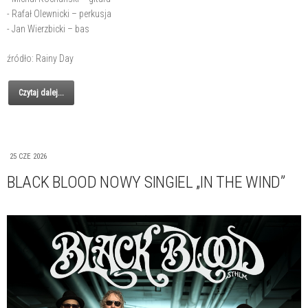
- Rafał Olewnicki – perkusja
- Jan Wierzbicki – bas
źródło: Rainy Day
Czytaj dalej...
25 CZE 2026
BLACK BLOOD NOWY SINGIEL „IN THE WIND”