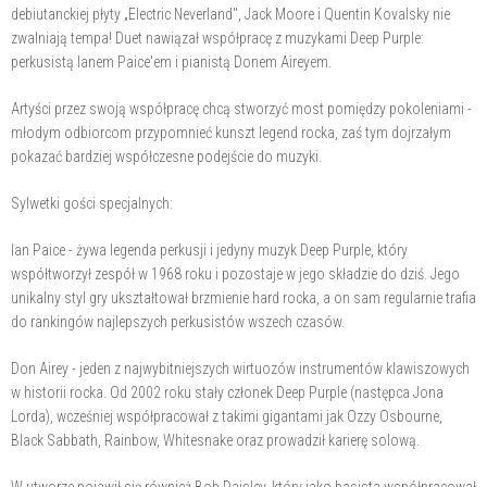
debiutanckiej płyty „Electric Neverland", Jack Moore i Quentin Kovalsky nie
zwalniają tempa! Duet nawiązał współpracę z muzykami Deep Purple:
perkusistą Ianem Paice'em i pianistą Donem Aireyem.
Artyści przez swoją współpracę chcą stworzyć most pomiędzy pokoleniami -
młodym odbiorcom przypomnieć kunszt legend rocka, zaś tym dojrzałym
pokazać bardziej współczesne podejście do muzyki.
Sylwetki gości specjalnych:
Ian Paice - żywa legenda perkusji i jedyny muzyk Deep Purple, który
współtworzył zespół w 1968 roku i pozostaje w jego składzie do dziś. Jego
unikalny styl gry ukształtował brzmienie hard rocka, a on sam regularnie trafia
do rankingów najlepszych perkusistów wszech czasów.
Don Airey - jeden z najwybitniejszych wirtuozów instrumentów klawiszowych
w historii rocka. Od 2002 roku stały członek Deep Purple (następca Jona
Lorda), wcześniej współpracował z takimi gigantami jak Ozzy Osbourne,
Black Sabbath, Rainbow, Whitesnake oraz prowadził karierę solową.