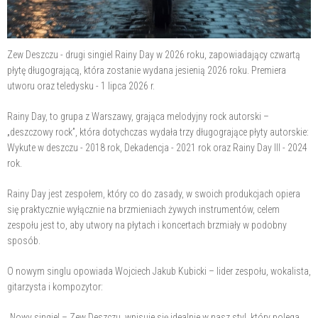
Zew Deszczu - drugi singiel Rainy Day w 2026 roku, zapowiadający czwartą
płytę długogrającą, która zostanie wydana jesienią 2026 roku. Premiera
utworu oraz teledysku - 1 lipca 2026 r.
Rainy Day, to grupa z Warszawy, grająca melodyjny rock autorski –
„deszczowy rock”, która dotychczas wydała trzy długogrające płyty autorskie:
Wykute w deszczu - 2018 rok, Dekadencja - 2021 rok oraz Rainy Day III - 2024
rok.
Rainy Day jest zespołem, który co do zasady, w swoich produkcjach opiera
się praktycznie wyłącznie na brzmieniach żywych instrumentów, celem
zespołu jest to, aby utwory na płytach i koncertach brzmiały w podobny
sposób.
O nowym singlu opowiada Wojciech Jakub Kubicki – lider zespołu, wokalista,
gitarzysta i kompozytor:
„Nowy singiel – Zew Deszczu, wpisuje się idealnie w nasz styl, który polega