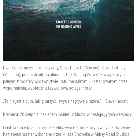
Dwaj tytani muzyki progresywnej, Steve Hackett (Genesis) i Steve Rothery
(Marillion), połączyli siły na albumie „The Roaring Waves” – wyjątkowym,
pełnym atmosfery wydawnictwie instrumentalnym, ukształtowanym przez
wspomnienia, wyobraźnię i żywiołową potęgę morza.
„To nie jest album, jaki gitarzyści zwykle nagrywają razem.” – Steve Hackett
Premiera: 28 sierpnia, nakładem InsideOut Music, w następujących wersjach:
Limitowana edycja na niebiesko-liliowym marmurkowym winylu – tłoczenie
half-speed master wykonane przez Milesa Showella w Abbey Road Studios;