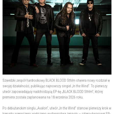
Szwedzki zespół hardrockowy BLACK BLOOD Sthlm otwiera nowy rozdział w
swojej działalności, publikując najnowszy singiel „In the Wind”. To pierwszy
utwór zapowiadający nadchodzącą EP-kę „BLACK BLOOD Sthlm”, której
premiera została zaplanowana na 18 września 2026 roku.
Po debiutanckim singlu „Avalon”, utwór „In the Wind” stanowi pierwszy krok w
kierunku pierwszego większego wydawnictwa zespołu – czteroutworowej EP-