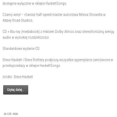
dostępna wyłącznie w sklepie HackettSongs.
Czarny winyl – również half-speed master autorstwa Milesa Showella w
Abbey Road Studios.
CD + Blu-ray (mediabook) z miksem Dolby Atmos oraz stereofoniczną wersją
audio w wysokiej rozdzielczości.
Standardowe wydanie CD.
Steve Hackett i Steve Rothery podpiszą wszystkie egzemplarze zamówione w
przedsprzedaży w sklepie HackettSongs.
źródło: Steve Hackett
Czytaj dalej...
26 CZE 2026