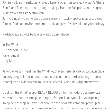
Johan Kullberg – perkusja, którego kariera obejmuje występy w Lion's Share,
Zan Clan i Therion, a także pracę sesyjną z HammerFall podczas rozległych
światowych tras koncertowych;
Jarmo Lindell – bas i wokal, doświadczony muzyk współpracujący z Cloud
Circus, Andreasem Johnsonem oraz działający również jako artysta solowy.
Nadchodząca EP-ka będzie zawierać cztery utwory:
In The Wind
I Know You Believe
Fallen Angel
Holy Man
Jako pierwszy singiel, „In The Wind” wyznacza kierunek całego wydawnictwa –
autentycznej i skoncentrowanej na istocie gatunku hardrockowej produkcji,
opartej na doświadczeniu, muzycznej chemii i wspólnej wizji artystycznej.
Dzięki „In the Wind” zespół BLACK BLOOD Sthlm wychodzi poza pierwsze
wrażenie pozostawione przez singiel „Avalon” i zaczyna ukazywać pełnię
swojego potencjału. Utwór stanowi mocne otwarcie kampanii promującej EP-
kę oraz wyraźny sygnał, że zespół jest gotowy zaznaczyć swoją obecność na