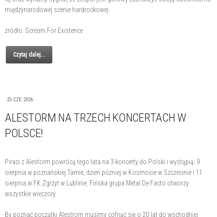
międzynarodowej scenie hardrockowej.
źródło: Scream For Existence
Czytaj dalej...
25 CZE 2026
ALESTORM NA TRZECH KONCERTACH W
POLSCE!
Piraci z Alestorm powrócą tego lata na 3 koncerty do Polski i wystąpią: 9
sierpnia w poznańskiej Tamie, dzień później w Kosmosie w Szczecinie i 11
sierpnia w FK Zgrzyt w Lublinie. Fińska grupa Metal De Facto otworzy
wszystkie wieczory.
By poznać początki Alestrom musimy cofnąć się o 20 lat do wschodniej