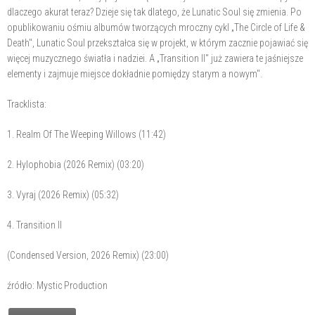
dlaczego akurat teraz? Dzieje się tak dlatego, że Lunatic Soul się zmienia. Po
opublikowaniu ośmiu albumów tworzących mroczny cykl „The Circle of Life &
Death", Lunatic Soul przekształca się w projekt, w którym zacznie pojawiać się
więcej muzycznego światła i nadziei. A „Transition II" już zawiera te jaśniejsze
elementy i zajmuje miejsce dokładnie pomiędzy starym a nowym".
Tracklista:
1. Realm Of The Weeping Willows (11:42)
2. Hylophobia (2026 Remix) (03:20)
3. Vyraj (2026 Remix) (05:32)
4. Transition II
(Condensed Version, 2026 Remix) (23:00)
źródło: Mystic Production