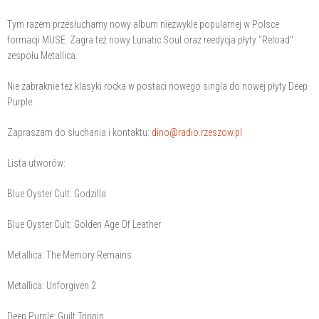
Tym razem przesłuchamy nowy album niezwykle popularnej w Polsce
formacji MUSE. Zagra też nowy Lunatic Soul oraz reedycja płyty "Reload"
zespołu Metallica.
Nie zabraknie też klasyki rocka w postaci nowego singla do nowej płyty Deep
Purple.
Zapraszam do słuchania i kontaktu:
dino@radio.rzeszow.pl
Lista utworów:
Blue Oyster Cult: Godzilla
Blue Oyster Cult: Golden Age Of Leather
Metallica: The Memory Remains
Metallica: Unforgiven 2
Deep Purple: Guilt Trippin