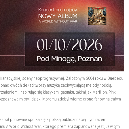
li kanadyjskiej sceny neoprogresywnej. Założony w 2004 roku w Quebecu
 ponad dwóch dekad tworzy muzykę zachwycającą melodyjnością,
eniem. Inspirując się klasykami gatunku, takimi jak Marillion, Pink
ozpoznawalny styl, dzięki któremu zdobył wierne grono fanów na całym
espół ponownie spotka się z polską publicznością. Tym razem
u A World Without War, którego premiera zaplanowana jest już w tym