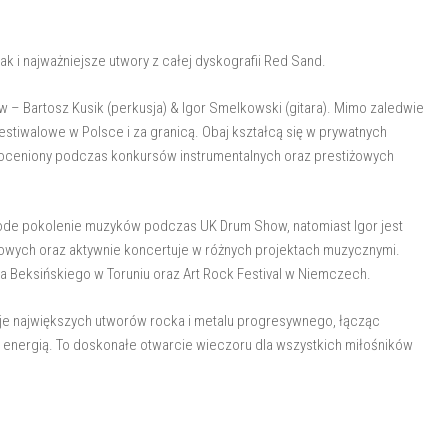
 i najważniejsze utwory z całej dyskografii Red Sand.
 – Bartosz Kusik (perkusja) & Igor Smelkowski (gitara). Mimo zaledwie
 festiwalowe w Polsce i za granicą. Obaj kształcą się w prywatnych
ł doceniony podczas konkursów instrumentalnych oraz prestiżowych
łode pokolenie muzyków podczas UK Drum Show, natomiast Igor jest
owych oraz aktywnie koncertuje w różnych projektach muzycznymi.
a Beksińskiego w Toruniu oraz Art Rock Festival w Niemczech.
je największych utworów rocka i metalu progresywnego, łącząc
energią. To doskonałe otwarcie wieczoru dla wszystkich miłośników