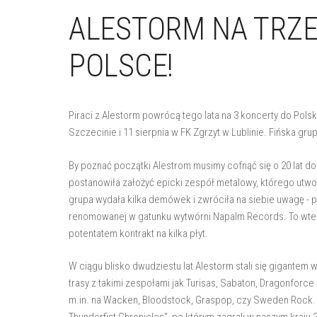
ALESTORM NA TRZ
POLSCE!
Piraci z Alestorm powrócą tego lata na 3 koncerty do Polsk
Szczecinie i 11 sierpnia w FK Zgrzyt w Lublinie. Fińska gr
By poznać początki Alestrom musimy cofnąć się o 20 lat d
postanowiła założyć epicki zespół metalowy, którego utwory
grupa wydała kilka demówek i zwróciła na siebie uwagę - p
renomowanej w gatunku wytwórni Napalm Records. To wtedy
potentatem kontrakt na kilka płyt.
W ciągu blisko dwudziestu lat Alestorm stali się gigantem w 
trasy z takimi zespołami jak Turisas, Sabaton, Dragonforce
m.in. na Wacken, Bloodstock, Graspop, czy Sweden Rock.