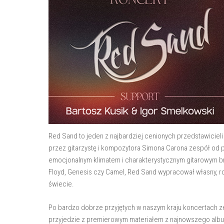
Red Sand to jeden z najbardziej cenionych przedstawicie
przez gitarzystę i kompozytora Simona Carona zespół od
emocjonalnym klimatem i charakterystycznym gitarowym brzmi
Floyd, Genesis czy Camel, Red Sand wypracował własny, r
świecie.
Po bardzo dobrze przyjętych w naszym kraju koncertach z
przyjedzie z premierowym materiałem z najnowszego album