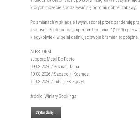
Thunderfist Chronicles", po którym zagrali w naszym kraju 
których możecie spodziewać się ogromu dobrej zabawy!
Po zmianach w składzie i wymuszonej przez pandemię prz
jedności. Po debiucie „Imperium Romanum" (2019) i pierwszym
kiedykolwiek, w pełni definiując swoje brzmienie: potężne
ALESTORM
support: Metal De Facto
09.08.2026 / Poznań, Tama
10.08.2026 / Szczecin, Kosmos
11.08.2026 / Lublin, FK Zgrzyt
źródło: Winiary Bookings
Czytaj dalej...