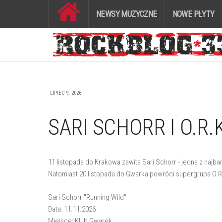
NEWSY MUZYCZNE
NOWE PŁYTY
LIPIEC 9, 2026
SARI SCHORR I O.R
11 listopada do Krakowa zawita Sari Schorr - jedna z naj
Natomiast 20 listopada do Gwarka powróci supergrupa O.R.
Sari Schorr "Running Wild"
Data: 11.11.2026
Miejsce: Klub Gwarek