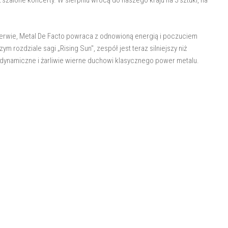
2 szalone koncerty. W sierpniu wrócą do naszego kraju na 3 sztuki, na
erwie, Metal De Facto powraca z odnowioną energią i poczuciem
 rozdziale sagi „Rising Sun", zespół jest teraz silniejszy niż
, dynamiczne i żarliwie wierne duchowi klasycznego power metalu.