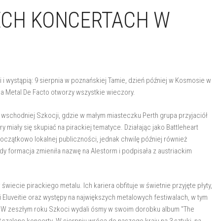
ECH KONCERTACH W
i i wystąpią: 9 sierpnia w poznańskiej Tamie, dzień później w Kosmosie w
upa Metal De Facto otworzy wszystkie wieczory.
o wschodniej Szkocji, gdzie w małym miasteczku Perth grupa przyjaciół
 miały się skupiać na pirackiej tematyce. Działając jako Battleheart
oczątkowo lokalnej publiczności, jednak chwilę później również
 formacja zmieniła nazwę na Alestorm i podpisała z austriackim
świecie pirackiego metalu. Ich kariera obfituje w świetnie przyjęte płyty,
 i Eluveitie oraz występy na największych metalowych festiwalach, w tym
 W zeszłym roku Szkoci wydali ósmy w swoim dorobku album "The