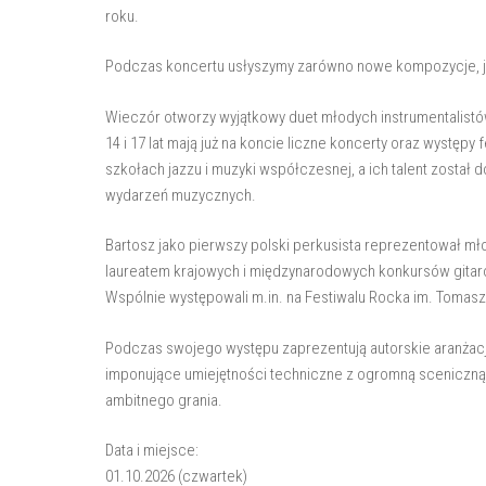
roku.
Podczas koncertu usłyszymy zarówno nowe kompozycje, jak
Wieczór otworzy wyjątkowy duet młodych instrumentalistów
14 i 17 lat mają już na koncie liczne koncerty oraz występy
szkołach jazzu i muzyki współczesnej, a ich talent zosta
wydarzeń muzycznych.
Bartosz jako pierwszy polski perkusista reprezentował m
laureatem krajowych i międzynarodowych konkursów gitar
Wspólnie występowali m.in. na Festiwalu Rocka im. Tomasz
Podczas swojego występu zaprezentują autorskie aranżac
imponujące umiejętności techniczne z ogromną sceniczną 
ambitnego grania.
Data i miejsce:
01.10.2026 (czwartek)