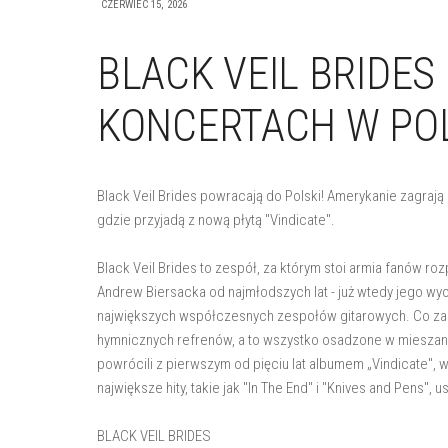
CZERWIEC 15, 2026
BLACK VEIL BRIDE
KONCERTACH W PO
Black Veil Brides powracają do Polski! Amerykanie zagraj
gdzie przyjadą z nową płytą "Vindicate".
Black Veil Brides to zespół, za którym stoi armia fanów r
Andrew Biersacka od najmłodszych lat - już wtedy jego wyo
największych współczesnych zespołów gitarowych. Co za 
hymnicznych refrenów, a to wszystko osadzone w mieszan
powrócili z pierwszym od pięciu lat albumem „Vindicate"
największe hity, takie jak "In The End" i "Knives and Pens
BLACK VEIL BRIDES