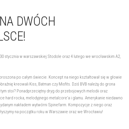
S NA DWÓCH
LSCE!
ą 30 stycznia w warszawskiej Stodole oraz 4 lutego we wrocławskim A2,
ozproszona po całym świecie. Koncept na niego kształtował się w głowie
braźnię kreowali Kiss, Batman czy Misfits. Dziś BVB należą do grona
tym stoi? Ponadprzeciętny dryg do przebojowych melodii oraz
ce hard rocka, melodyjnego metalcore'a i glamu. Amerykanie niedawno
, wydanym nakładem wytwórni Spinefarm. Kompozycje z niego oraz
", usłyszymy na początku roku w Warszawie oraz we Wrocławiu!