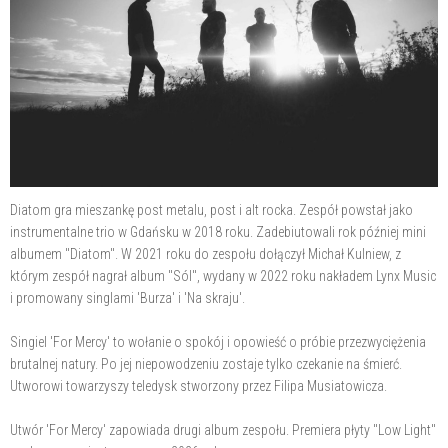
Diatom gra mieszankę post metalu, post i alt rocka. Zespół powstał jako
instrumentalne trio w Gdańsku w 2018 roku. Zadebiutowali rok później mini
albumem "Diatom". W 2021 roku do zespołu dołączył Michał Kulniew, z
którym zespół nagrał album "Sól", wydany w 2022 roku nakładem Lynx Music
i promowany singlami 'Burza' i 'Na skraju'.
Singiel 'For Mercy' to wołanie o spokój i opowieść o próbie przezwyciężenia
brutalnej natury. Po jej niepowodzeniu zostaje tylko czekanie na śmierć.
Utworowi towarzyszy teledysk stworzony przez Filipa Musiatowicza.
Utwór 'For Mercy' zapowiada drugi album zespołu. Premiera płyty "Low Light"