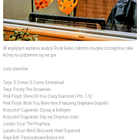
W wigilijnym wydaniu audycji Rock Radio zabrzmi muzyka szczególna, taka
której na codziennie się nie gra.
Lista utworów:
Tarja: O Come, O Come, Emmanuel
Tarja: Frosty The Snowman
Pink Floyd: Shine On You Crazy Diamond ( Pts. 1-5)
Pink Floyd: Wish You Were Here (Featuring Stephane Grapelli)
Krzysztof Cugowski: Dzisiaj w Betlejem
Krzysztof Cugowski: Gdy się Chrystus rodzi
Lunatic Soul: The Prophecy
Lunatic Soul: Mind Obscured, Heart Ecpipsed
Raya Bell: Pastuszkowie Bracia mili