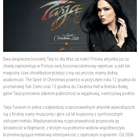
Dwa świąteczne koncerty Tarji to dla Was za mało? Fińska artystka już za
chwilę zaprezentuje w Polsce swój bożonarodzeniowy repertuar, a jeśli ten
magiczny czas chcielibyście przeżyć z nią raz jeszcze, mamy dobrą
wiadomość. The Spirit of Christmas powróci w przyszłym roku 12 grudnia do
poznańskiej Sali Ziemi oraz 13 grudnia do Cavatina Hall w Bielsku-Białej,
gdzie Tarja ponownie zabierze publiczność w wyjątkową, nastrojową podróż.
Tarja Turunen to jedna z najbardziej rozpoznawalnych artystek wywodzących
się z fińskiej sceny muzycznej i głos od lat kojarzony z symfonicznym
obliczem metalu. Międzynarodową rozpoznawalność przyniosła jej
działalność w Nightwish, z którym na przełomie wieków współtworzyła
brzmienie łączące metalową intensywność z operowym sopranem. Od 2006