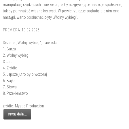
manipulację rządzących i wielkie bigtechy rozgrywające nastroje społeczne,
tak by pomnażać własne korzyści. W powietrzu czuć zagładę, ale nim ona
nastąpi, warto posłuchać płyty „Wolny wybieg".
PREMIERA: 13.02.2026
Dezerter „Wolny wybieg", tracklista:
1. Burza
2. Wolny wybieg
3. Jad
4. Źródło
5. Lepsze jutro było wczoraj
6. Bajka
7. Słowa
8. Przekleństwo
źródło: Mystic Production
Czytaj dalej...