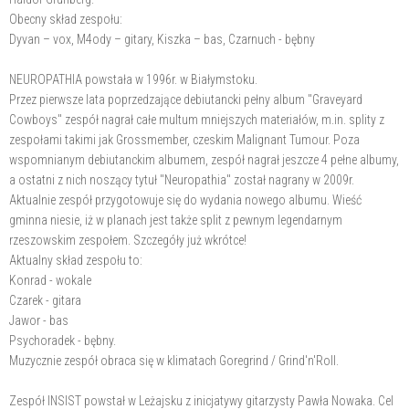
Obecny skład zespołu:
Dyvan – vox, M4ody – gitary, Kiszka – bas, Czarnuch - bębny
NEUROPATHIA powstała w 1996r. w Białymstoku.
Przez pierwsze lata poprzedzające debiutancki pełny album "Graveyard
Cowboys" zespół nagrał całe multum mniejszych materiałów, m.in. splity z
zespołami takimi jak Grossmember, czeskim Malignant Tumour. Poza
wspomnianym debiutanckim albumem, zespół nagrał jeszcze 4 pełne albumy,
a ostatni z nich noszący tytuł "Neuropathia" został nagrany w 2009r.
Aktualnie zespół przygotowuje się do wydania nowego albumu. Wieść
gminna niesie, iż w planach jest także split z pewnym legendarnym
rzeszowskim zespołem. Szczegóły już wkrótce!
Aktualny skład zespołu to:
Konrad - wokale
Czarek - gitara
Jawor - bas
Psychoradek - bębny.
Muzycznie zespół obraca się w klimatach Goregrind / Grind'n'Roll.
Zespół INSIST powstał w Leżajsku z inicjatywy gitarzysty Pawła Nowaka. Cel