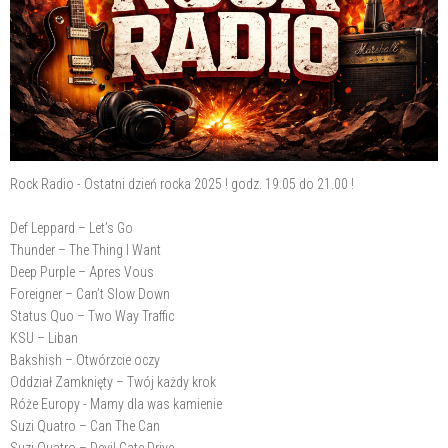
Rock Radio - Ostatni dzień rocka 2025 ! godz. 19.05 do 21.00 !
Def Leppard – Let’s Go
Thunder – The Thing I Want
Deep Purple – Apres Vous
Foreigner – Can’t Slow Down
Status Quo – Two Way Traffic
KSU – Liban
Bakshish – Otwórzcie oczy
Oddział Zamknięty – Twój każdy krok
Róże Europy - Mamy dla was kamienie
Suzi Quatro – Can The Can