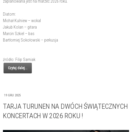
zaplanowana jest na marzec 2026 roku.
Diatom:
Michał Kulniew – wokal
Jakub Kolan – gitara
Marcin Szkiel – bas
Bartłomiej Sokołowski – perkusja
źródło: Filip Sarniak
Czytaj dalej...
19 GRU 2025
TARJA TURUNEN NA DWÓCH ŚWIĄTECZNYCH
KONCERTACH W 2026 ROKU !