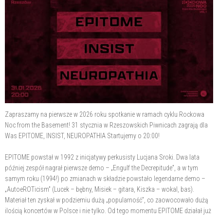
Zapraszamy na pierwsze w 2026 roku spotkanie w ramach cyklu Rockowa
Noc from the Basement! 31 stycznia w Rzeszowskich Piwnicach zagrają dla
Was EPITOME, INSIST, NEUROPATHIA Startujemy o 20:00!
EPITOME powstał w 1992 z inicjatywy perkusisty Lucjana Sroki. Dwa lata
później zespół nagrał pierwsze demo – „Engulf the Decrepitude”, a w tym
samym roku (1994!) po zmianach w składzie powstało legendarne demo –
„AutoeROTicism” (Lucek – bębny, Misiek – gitara, Kiszka – wokal, bas).
Materiał ten zyskał w podziemiu dużą „popularność”, co zaowocowało dużą
ilością koncertów w Polsce i nie tylko. Od tego momentu EPITOME działał już