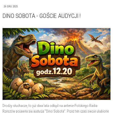
26 GRU 2025
DINO SOBOTA - GOŚCIE AUDYCJI !
Drodzy słuchacze, to już dwa lata odkąd na antenie Polskiego Radia
Rzeszów pojawiła się audycja "Dino Sobota". Przez ten czas swoje ulubione