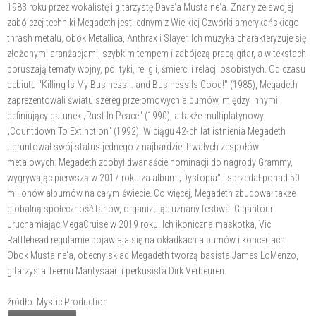
1983 roku przez wokalistę i gitarzystę Dave'a Mustaine'a. Znany ze swojej
zabójczej techniki Megadeth jest jednym z Wielkiej Czwórki amerykańskiego
thrash metalu, obok Metallica, Anthrax i Slayer. Ich muzyka charakteryzuje się
złożonymi aranżacjami, szybkim tempem i zabójczą pracą gitar, a w tekstach
poruszają tematy wojny, polityki, religii, śmierci i relacji osobistych. Od czasu
debiutu "Killing Is My Business... and Business Is Good!" (1985), Megadeth
zaprezentowali światu szereg przełomowych albumów, między innymi
definiujący gatunek „Rust In Peace" (1990), a także multiplatynowy
„Countdown To Extinction" (1992). W ciągu 42-ch lat istnienia Megadeth
ugruntował swój status jednego z najbardziej trwałych zespołów
metalowych. Megadeth zdobył dwanaście nominacji do nagrody Grammy,
wygrywając pierwszą w 2017 roku za album „Dystopia" i sprzedał ponad 50
milionów albumów na całym świecie. Co więcej, Megadeth zbudował także
globalną społeczność fanów, organizując uznany festiwal Gigantour i
uruchamiając MegaCruise w 2019 roku. Ich ikoniczna maskotka, Vic
Rattlehead regularnie pojawiaja się na okładkach albumów i koncertach.
Obok Mustaine'a, obecny skład Megadeth tworzą basista James LoMenzo,
gitarzysta Teemu Mäntysaari i perkusista Dirk Verbeuren.
źródło: Mystic Production