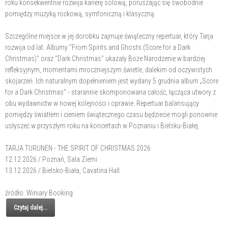
roku konsekwentnie rozwija karierę solową, poruszając się swobodnie
pomiędzy muzyką rockową, symfoniczną i klasyczną.
Szczególne miejsce w jej dorobku zajmuje świąteczny repertuar, który Tarja
rozwija od lat. Albumy "From Spirits and Ghosts (Score for a Dark
Christmas)" oraz "Dark Christmas" ukazały Boże Narodzenie w bardziej
refleksyjnym, momentami mroczniejszym świetle, dalekim od oczywistych
skojarzeń. Ich naturalnym dopełnieniem jest wydany 5 grudnia album „Score
for a Dark Christmas" - starannie skomponowana całość, łącząca utwory z
obu wydawnictw w nowej kolejności i oprawie. Repertuar balansujący
pomiędzy światłem i cieniem świątecznego czasu będziecie mogli ponownie
usłyszeć w przyszłym roku na koncertach w Poznaniu i Bielsku-Białej.
TARJA TURUNEN - THE SPIRIT OF CHRISTMAS 2026
12.12.2026 / Poznań, Sala Ziemi
13.12.2026 / Bielsko-Biała, Cavatina Hall
źródło: Winiary Booking
Czytaj dalej...