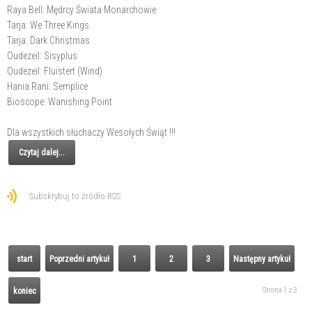
Raya Bell: Mędrcy Świata Monarchowie
Tarja: We Three Kings
Tarja: Dark Christmas
Oudezeil: Sisyplus
Oudezeil: Fluistert (Wind)
Hania Rani: Semplice
Bioscope: Wanishing Point
Dla wszystkich słuchaczy Wesołych Świąt !!!
Czytaj dalej...
Subskrybuj to źródło RSS
start
Poprzedni artykuł
1
2
3
Następny artykuł
Strona 1 z 3
koniec