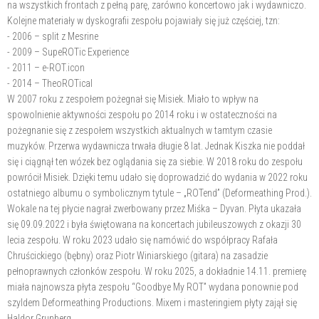
na wszystkich frontach z pełną parę, zarówno koncertowo jak i wydawniczo.
Kolejne materiały w dyskografii zespołu pojawiały się już częściej, tzn:
- 2006 – split z Mesrine
- 2009 – SupeROTic Experience
- 2011 – e-ROT.icon
- 2014 – TheoROTical
W 2007 roku z zespołem pożegnał się Misiek. Miało to wpływ na
spowolnienie aktywności zespołu po 2014 roku i w ostateczności na
pożegnanie się z zespołem wszystkich aktualnych w tamtym czasie
muzyków. Przerwa wydawnicza trwała długie 8 lat. Jednak Kiszka nie poddał
się i ciągnął ten wózek bez oglądania się za siebie. W 2018 roku do zespołu
powrócił Misiek. Dzięki temu udało się doprowadzić do wydania w 2022 roku
ostatniego albumu o symbolicznym tytule – „ROTend” (Deformeathing Prod.).
Wokale na tej płycie nagrał zwerbowany przez Miśka – Dyvan. Płyta ukazała
się 09.09.2022 i była świętowana na koncertach jubileuszowych z okazji 30
lecia zespołu. W roku 2023 udało się namówić do współpracy Rafała
Chruścickiego (bębny) oraz Piotr Winiarskiego (gitara) na zasadzie
pełnoprawnych członków zespołu. W roku 2025, a dokładnie 14.11. premierę
miała najnowsza płyta zespołu “Goodbye My ROT” wydana ponownie pod
szyldem Deformeathing Productions. Mixem i masteringiem płyty zajął się
Haldor Grunberg.