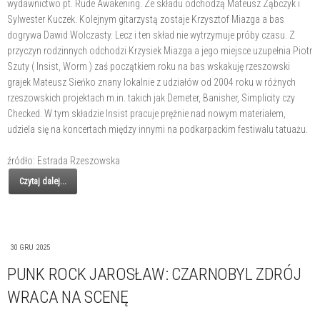
wydawnictwo pt. Rude Awakening. Ze składu odchodzą Mateusz Ząbczyk i
Sylwester Kuczek. Kolejnym gitarzystą zostaje Krzysztof Miazga a bas
dogrywa Dawid Wolczasty. Lecz i ten skład nie wytrzymuje próby czasu. Z
przyczyn rodzinnych odchodzi Krzysiek Miazga a jego miejsce uzupełnia Piotr
Szuty ( Insist, Worm ) zaś początkiem roku na bas wskakuję rzeszowski
grajek Mateusz Sieńko znany lokalnie z udziałów od 2004 roku w różnych
rzeszowskich projektach m.in. takich jak Demeter, Banisher, Simplicity czy
Checked. W tym składzie Insist pracuje prężnie nad nowym materiałem,
udziela się na koncertach między innymi na podkarpackim festiwalu tatuażu.
źródło: Estrada Rzeszowska
Czytaj dalej...
30 GRU 2025
PUNK ROCK JAROSŁAW: CZARNOBYL ZDRÓJ
WRACA NA SCENĘ