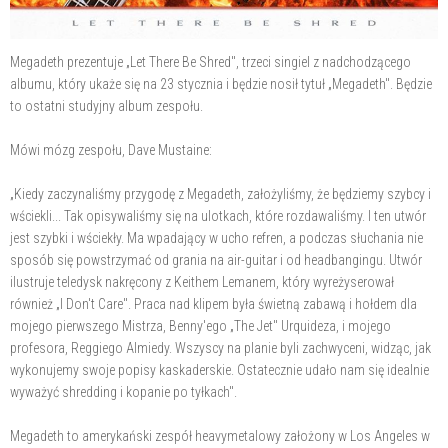
Megadeth prezentuje „Let There Be Shred", trzeci singiel z nadchodzącego
albumu, który ukaże się na 23 stycznia i będzie nosił tytuł „Megadeth". Będzie
to ostatni studyjny album zespołu.
Mówi mózg zespołu, Dave Mustaine:
„Kiedy zaczynaliśmy przygodę z Megadeth, założyliśmy, że będziemy szybcy i
wściekli... Tak opisywaliśmy się na ulotkach, które rozdawaliśmy. I ten utwór
jest szybki i wściekły. Ma wpadający w ucho refren, a podczas słuchania nie
sposób się powstrzymać od grania na air-guitar i od headbangingu. Utwór
ilustruje teledysk nakręcony z Keithem Lemanem, który wyreżyserował
również „I Don't Care". Praca nad klipem była świetną zabawą i hołdem dla
mojego pierwszego Mistrza, Benny'ego „The Jet" Urquideza, i mojego
profesora, Reggiego Almiedy. Wszyscy na planie byli zachwyceni, widząc, jak
wykonujemy swoje popisy kaskaderskie. Ostatecznie udało nam się idealnie
wyważyć shredding i kopanie po tyłkach".
Megadeth to amerykański zespół heavymetalowy założony w Los Angeles w