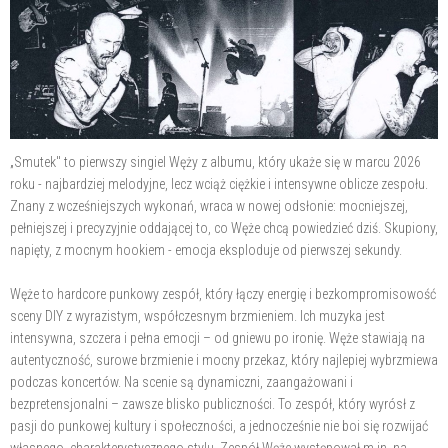
„Smutek" to pierwszy singiel Węży z albumu, który ukaże się w marcu 2026
roku - najbardziej melodyjne, lecz wciąż ciężkie i intensywne oblicze zespołu.
Znany z wcześniejszych wykonań, wraca w nowej odsłonie: mocniejszej,
pełniejszej i precyzyjnie oddającej to, co Węże chcą powiedzieć dziś. Skupiony,
napięty, z mocnym hookiem - emocja eksploduje od pierwszej sekundy.
Węże to hardcore punkowy zespół, który łączy energię i bezkompromisowość
sceny DIY z wyrazistym, współczesnym brzmieniem. Ich muzyka jest
intensywna, szczera i pełna emocji – od gniewu po ironię. Węże stawiają na
autentyczność, surowe brzmienie i mocny przekaz, który najlepiej wybrzmiewa
podczas koncertów. Na scenie są dynamiczni, zaangażowani i
bezpretensjonalni – zawsze blisko publiczności. To zespół, który wyrósł z
pasji do punkowej kultury i społeczności, a jednocześnie nie boi się rozwijać