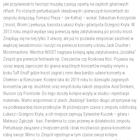
jaki przyświecał to tworzyć muzykę z pasją opartą na ciężkich gitarowych
riffach. Po różnych perturbacjach składowych i pierwszych koncertach do
zespołu dołączają Tomasz Płaza – (ex Ketha) – wokal. Sebastian Korczyński
( Insist, Worm ) perkusja, basista Łukasz Kryla i gitarzysta Grzegorz Kryla. W
2013 roku zespół wydaje swą pierwszą epkę zatytułowaną po prostu Insist.
Znajdują się na niej tylko 3 utwory, ale już to pozwala zespołowi zaistnieć w
większej świadomości i ruszyć na pierwsze koncerty u boku Jack Crusher i
Moshmachine. Wkrótce INSIST nagrywa kolejną epkę zatytułowana „Izolatka”.
Zespół gra pierwsze festiwale np. Cieszanów czy Rockowa Noc. Pojawia się
coraz więcej zaproszeń do grania wspólnych koncertów między innymi u
boku Tuff Enuff gdzie Insist zagrał z nimi dwa bardzo udane koncerty w
Chełmie i w Rzeszowie. Kolejne lata do 2019 roku to dziesiątki zagranych
koncertów jak np. krushfest oraz innych boku takich zespołów Acid Drinkers,
Illusion czy Frontside. Do tego doszły kolejne wizyty w studio i rejestracje
materiału. Warto wspomnieć iż utwór „Nadzieja” bardzo długo utrzymywał się
na podkarpackiej liście przebojów. W późniejszym czasie z zespołu odchodzą
Łukasz i Grzegorz Kryla, a ich miejsce zajmują Sylwester Kuczek – gitara i
Mateusz Ząbczyk - bas. Pandemia to czas przerwy w działalności zespołu.
Perturbacje związane z miejscem prób i brak możliwości grania koncertów
robią swoje. Mimo to Zespół rejestruje w tym czasie swoje kolejne