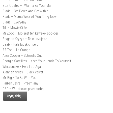
Suzi Quatro – Devil Gate Drive
Suzi Quatro – I Wanna Be Your Man
Slade – Get Down And Get With It
Slade – Mama Weer All You Crazy Now
Slade – Everyday
Tilt – Mówię Ci że
Mr Zoob – Mój jest ten kawałek podłogi
Brygada Kryzys – To co czujesz
Daab – Fala ludzkich serc
ZZ Top – La Grange
Alice Cooper – School’s Out
Georgia Satellites – Keep Your Hands To Yourself
Whitesnake – Here I Go Again
Alannah Myles – Black Velvet
Mr. Big – To Be With You
Farben Lehre – Przemiany
RSC – W ucieczce przed sobą
Czytaj dalej...