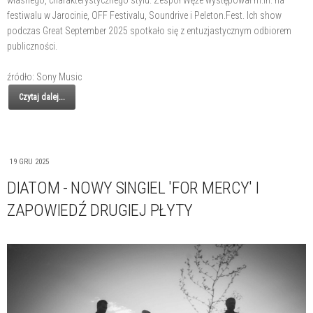
własnego, charakterystycznego stylu. Zespół Węże występował m.in. na
festiwalu w Jarocinie, OFF Festivalu, Soundrive i Peleton.Fest. Ich show
podczas Great September 2025 spotkało się z entuzjastycznym odbiorem
publiczności.
źródło: Sony Music
Czytaj dalej...
19 GRU 2025
DIATOM - NOWY SINGIEL 'FOR MERCY' I
ZAPOWIEDŹ DRUGIEJ PŁYTY