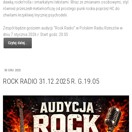
dawką rockn’rolla i smarkatymi tekstami. Wraz ze zmianami osobowymi, styl
również przeszedł metamorfozę od prostego punk rocka poprzez HC do
chwilami krzykliwej lirycznej psychodelii.
Zespół będzie gościem audycji "Rock Radio" w Polskim Radiu Rzeszów w
dniu 7 stycznia 2026 r. Start godz. 20.05
Czytaj dalej...
30 GRU 2025
ROCK RADIO 31.12.2025 R. G.19.05