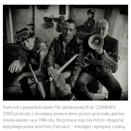
Punk rock z galicyjskich rubieży PRL sprzed ponad 30 lat. CZARNOBYL
ZDRÓJ pochodzi z Jarosławia, pierwsze demo jeszcze spod znaku glanów i
irokeza ukazało się w 1989 roku. Muzycznie w stylu Sex Pistols i drugiej fali
brytyjskiego punka (Anti-Pasti, Partisans) – melodyjny i agresywny z pewną