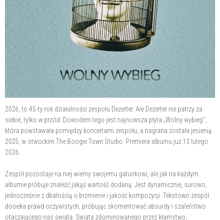
2026, to 45-ty rok działalności zespołu Dezerter. Ale Dezerter nie patrzy za
siebie, tylko w przód. Dowodem tego jest najnowsza płyta „Wolny wybieg",
która powstawała pomiędzy koncertami zespołu, a nagrana została jesienią
2025, w otwockim The Boogie Town Studio. Premiera albumu już 13 lutego
2026.
Zespół pozostaje na niej wierny swojemu gatunkowi, ale jak na każdym
albumie próbuje znaleźć jakąś wartość dodaną. Jest dynamicznie, surowo,
jednocześnie z dbałością o brzmienie i jakość kompozycji. Tekstowo zespół
docieka prawd oczywistych, próbując skomentować absurdy i szaleństwo
otaczającego nas świata. Świata zdominowanego przez kłamstwo,