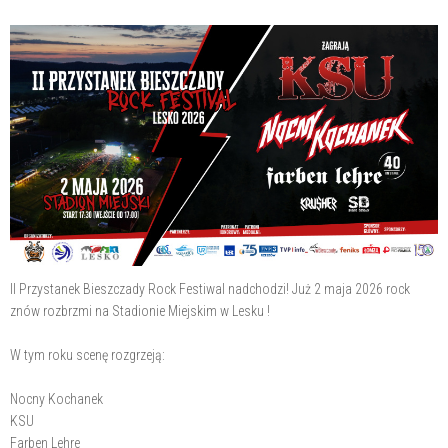
II Przystanek Bieszczady Rock Festiwal nadchodzi! Już 2 maja 2026 rock
znów rozbrzmi na Stadionie Miejskim w Lesku !
W tym roku scenę rozgrzeją:
Nocny Kochanek
KSU
Farben Lehre