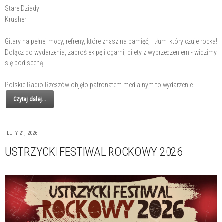
Stare Dziady
Krusher
Gitary na pełnej mocy, refreny, które znasz na pamięć, i tłum, który czuje rocka!
Dołącz do wydarzenia, zaproś ekipę i ogarnij bilety z wyprzedzeniem - widzimy
się pod sceną!
Polskie Radio Rzeszów objęło patronatem medialnym to wydarzenie.
Czytaj dalej...
LUTY 21, 2026
USTRZYCKI FESTIWAL ROCKOWY 2026