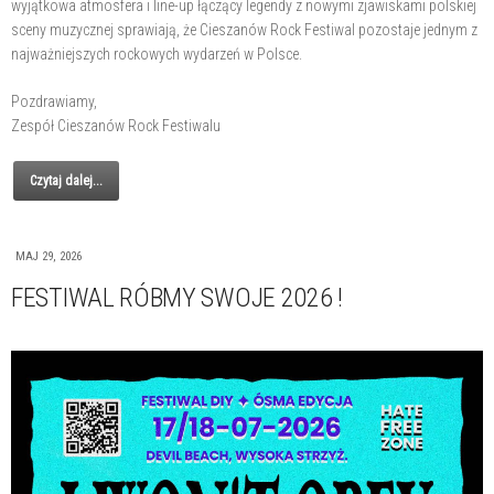
wyjątkowa atmosfera i line-up łączący legendy z nowymi zjawiskami polskiej
sceny muzycznej sprawiają, że Cieszanów Rock Festiwal pozostaje jednym z
najważniejszych rockowych wydarzeń w Polsce.
Pozdrawiamy,
Zespół Cieszanów Rock Festiwalu
Czytaj dalej...
MAJ 29, 2026
FESTIWAL RÓBMY SWOJE 2026 !