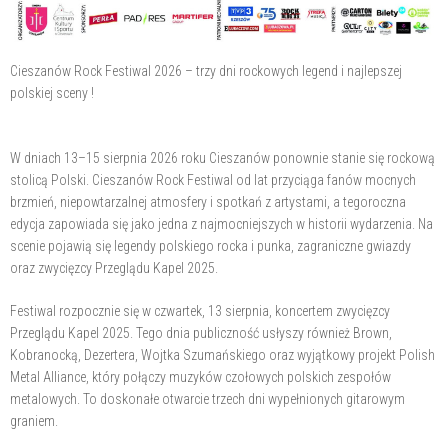
Cieszanów Rock Festiwal 2026 – trzy dni rockowych legend i najlepszej
polskiej sceny !
W dniach 13–15 sierpnia 2026 roku Cieszanów ponownie stanie się rockową
stolicą Polski. Cieszanów Rock Festiwal od lat przyciąga fanów mocnych
brzmień, niepowtarzalnej atmosfery i spotkań z artystami, a tegoroczna
edycja zapowiada się jako jedna z najmocniejszych w historii wydarzenia. Na
scenie pojawią się legendy polskiego rocka i punka, zagraniczne gwiazdy
oraz zwycięzcy Przeglądu Kapel 2025.
Festiwal rozpocznie się w czwartek, 13 sierpnia, koncertem zwycięzcy
Przeglądu Kapel 2025. Tego dnia publiczność usłyszy również Brown,
Kobranocką, Dezertera, Wojtka Szumańskiego oraz wyjątkowy projekt Polish
Metal Alliance, który połączy muzyków czołowych polskich zespołów
metalowych. To doskonałe otwarcie trzech dni wypełnionych gitarowym
graniem.