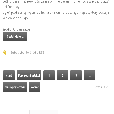
Jeśli chcesz mieć pewność, że nie ominie Cię ani moment „ciszy przed burzą”,
ani finałowy
ogień pod sceną, wybierz bilet na dwa dni i zrób z tego wyjazd, który zostaje
w głowie na długo.
źródło: Organizator
Czytaj dalej...
Subskrybuj to źródło RSS
start
Poprzedni artykuł
1
2
3
…
Strona 1 z 24
Następny artykuł
koniec