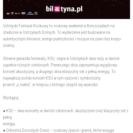
Ustrzycki Festiwal Rockowy to rockowy weekend w Bieszczadach na
stadionie w Ustrzykach Dolnych. To wydarzenie jest budowane na
autentycznym klimacie, energii publiczności i muzyce na żywo bez korpo-
ściemy.
Główna gwiazda festiwalu, KSU, zagra w Ustrzykach dwa razy, w dwóch
zupełnie różnych odsłonach. Pierwszego dnia zaprezentuje wyjątkowy
koncert akustyczny, a drugiego dnia klasyczny set z pełną energią. To
największy polski koncert KSU w tym sezonie i symboliczny
powrót „u siebie”, w miejscu z którego zespół się wywodzi.
Wystąpią:
● KSU – dwa koncerty w dwóch odsłonach: akustycznie oraz klasyczny set z
pełną
energią.
● Orkiestra Dorosłych Dzieci – rockowy żywioł i granie, które wciąga