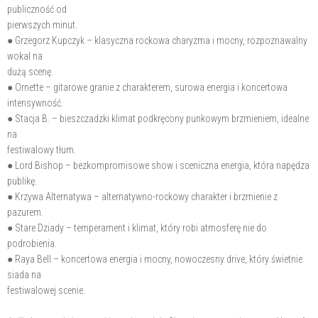
publiczność od
pierwszych minut.
● Grzegorz Kupczyk – klasyczna rockowa charyzma i mocny, rozpoznawalny
wokal na
dużą scenę.
● Ornette – gitarowe granie z charakterem, surowa energia i koncertowa
intensywność.
● Stacja B. – bieszczadzki klimat podkręcony punkowym brzmieniem, idealne
na
festiwalowy tłum.
● Lord Bishop – bezkompromisowe show i sceniczna energia, która napędza
publikę.
● Krzywa Alternatywa – alternatywno-rockowy charakter i brzmienie z
pazurem.
● Stare Dziady – temperament i klimat, który robi atmosferę nie do
podrobienia.
● Raya Bell – koncertowa energia i mocny, nowoczesny drive, który świetnie
siada na
festiwalowej scenie.