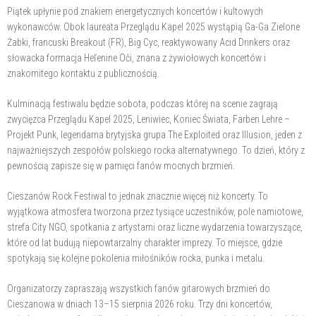
Piątek upłynie pod znakiem energetycznych koncertów i kultowych
wykonawców. Obok laureata Przeglądu Kapel 2025 wystąpią Ga-Ga Zielone
Żabki, francuski Breakout (FR), Big Cyc, reaktywowany Acid Drinkers oraz
słowacka formacja Heľenine Oči, znana z żywiołowych koncertów i
znakomitego kontaktu z publicznością.
Kulminacją festiwalu będzie sobota, podczas której na scenie zagrają
zwycięzca Przeglądu Kapel 2025, Leniwiec, Koniec Świata, Farben Lehre –
Projekt Punk, legendarna brytyjska grupa The Exploited oraz Illusion, jeden z
najważniejszych zespołów polskiego rocka alternatywnego. To dzień, który z
pewnością zapisze się w pamięci fanów mocnych brzmień.
Cieszanów Rock Festiwal to jednak znacznie więcej niż koncerty. To
wyjątkowa atmosfera tworzona przez tysiące uczestników, pole namiotowe,
strefa City NGO, spotkania z artystami oraz liczne wydarzenia towarzyszące,
które od lat budują niepowtarzalny charakter imprezy. To miejsce, gdzie
spotykają się kolejne pokolenia miłośników rocka, punka i metalu.
Organizatorzy zapraszają wszystkich fanów gitarowych brzmień do
Cieszanowa w dniach 13–15 sierpnia 2026 roku. Trzy dni koncertów,