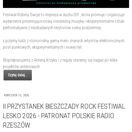
Festiwal Róbmy Swoje to Impreza w duchu DIY , która promuje i organizuje
wydarzenia prezentujące nową niezależną muzykę i eksperymentalne sztuki
performatywne z niezbadanych terytoriów sceny podziemnej.
Łączymy ludzi z różnorodną gamą mało znanych artystów elektronicznych,
post-punkowych, eksperymentalnych i nowej fali.
Współpracujemy z Anteną Krzyku i z reguły staramy się sięgać po kilka
projektów antenowych.
Czytaj dalej...
KWIECIEŃ 15, 2026
II PRZYSTANEK BIESZCZADY ROCK FESTIWAL
LESKO 2026 - PATRONAT POLSKIE RADIO
RZESZÓW