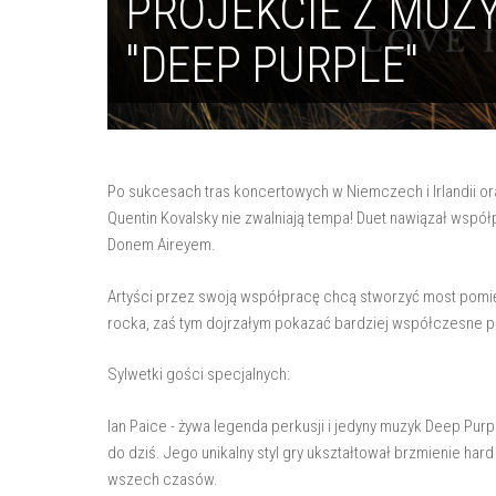
PROJEKCIE Z MUZ
"DEEP PURPLE"
Po sukcesach tras koncertowych w Niemczech i Irlandii ora
Quentin Kovalsky nie zwalniają tempa! Duet nawiązał współ
Donem Aireyem.
Artyści przez swoją współpracę chcą stworzyć most pom
rocka, zaś tym dojrzałym pokazać bardziej współczesne p
Sylwetki gości specjalnych:
Ian Paice - żywa legenda perkusji i jedyny muzyk Deep Purp
do dziś. Jego unikalny styl gry ukształtował brzmienie har
wszech czasów.