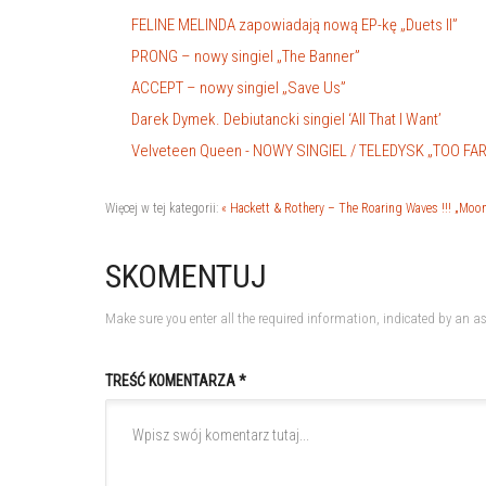
FELINE MELINDA zapowiadają nową EP-kę „Duets II”
PRONG – nowy singiel „The Banner”
ACCEPT – nowy singiel „Save Us”
Darek Dymek. Debiutancki singiel ‘All That I Want’
Velveteen Queen - NOWY SINGIEL / TELEDYSK „TOO FA
Więcej w tej kategorii:
« Hackett & Rothery – The Roaring Waves !!!
„Moons
SKOMENTUJ
Make sure you enter all the required information, indicated by an as
TREŚĆ KOMENTARZA *