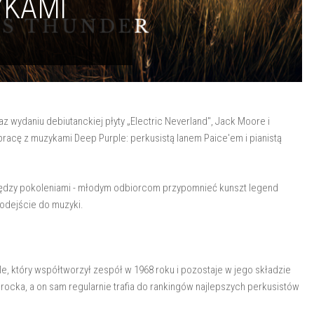
YKAMI
z wydaniu debiutanckiej płyty „Electric Neverland", Jack Moore i
pracę z muzykami Deep Purple: perkusistą Ianem Paice'em i pianistą
iędzy pokoleniami - młodym odbiorcom przypomnieć kunszt legend
odejście do muzyki.
le, który współtworzył zespół w 1968 roku i pozostaje w jego składzie
d rocka, a on sam regularnie trafia do rankingów najlepszych perkusistów