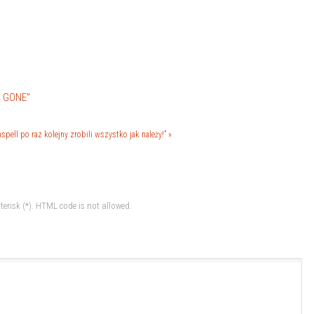
R GONE”
pell po raz kolejny zrobili wszystko jak należy!” »
terisk (*). HTML code is not allowed.