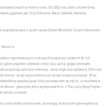
tów klawiszowych w historii rocka. Od 2002 roku stały członek Deep
takimi gigantami jak Ozzy Osbourne, Black Sabbath, Rainbow,
asista współpracował z ojcem Jacka (Garym Moorem), Ozzym Osbournem,
i Moore'a..
w jedną z najciekawszych rockowych kooperacji ostatnich lat. Ich
d, gdzie wspólnie oddawali cześć ojcu Jacka, grając dziesiątki
ń przyniosły autorskie materiały - serię singli oraz wydany w 2025 roku
t jak nomad - wciąż się przemieszcza, wciąż czegoś poszukuje. W tej
dnaleźliśmy wspólny język, który pozwala nam łączyć to, co kochamy w
ack Moore - gitarzysta, który występował m.in. z Thin Lizzy, Deep Purple i
kt bardzo osobisty.
iec pokochałby ten kierunek i tę energię, którą razem generujemy na