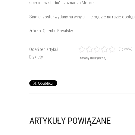
scenie i w studiu" - zaznacza Moore.
Singiel został wydany na winylu i nie będzie na razie dostę
źródło: Quentin Kovalsky
Oceń ten artykuł
(0 głosów)
Etykiety
newsy muzyczne
ARTYKUŁY POWIĄZANE