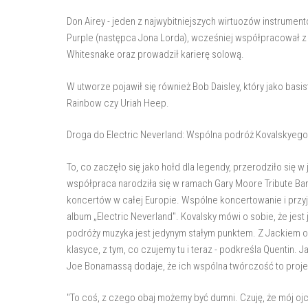
Don Airey - jeden z najwybitniejszych wirtuozów instrumen
Purple (następca Jona Lorda), wcześniej współpracował z 
Whitesnake oraz prowadził karierę solową.
W utworze pojawił się również Bob Daisley, który jako b
Rainbow czy Uriah Heep.
Droga do Electric Neverland: Wspólna podróż Kovalskyego 
To, co zaczęło się jako hołd dla legendy, przerodziło się 
współpraca narodziła się w ramach Gary Moore Tribute Ban
koncertów w całej Europie. Wspólne koncertowanie i przyjaź
album „Electric Neverland". Kovalsky mówi o sobie, że jes
podróży muzyka jest jedynym stałym punktem. Z Jackiem o
klasyce, z tym, co czujemy tu i teraz - podkreśla Quentin. J
Joe Bonamassą dodaje, że ich wspólna twórczość to proje
"To coś, z czego obaj możemy być dumni. Czuję, że mój ojc