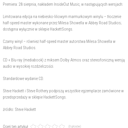
Premiera: 28 sierpnia, nakładem InsideOut Music, w następujących wersjach:
Limitowana edycja na niebiesko-liliowym marmurkowym winylu – tłoczenie
half-speed master wykonane przez Milesa Showella w Abbey Road Studios;
dostępna wyłącznie w sklepie HackettSongs.
Czarny winyl – również half-speed master autorstwa Milesa Showella w
Abbey Road Studios.
CD + Blu-ray (mediabook) z miksem Dolby Atmos oraz stereofoniczną wersją
audio w wysokiej rozdzielczości.
Standardowe wydanie CD.
Steve Hackett i Steve Rothery podpiszą wszystkie egzemplarze zamówione w
przedsprzedaży w sklepie HackettSongs.
źródło: Steve Hackett
Oceń ten artykuł
(0 głosów)