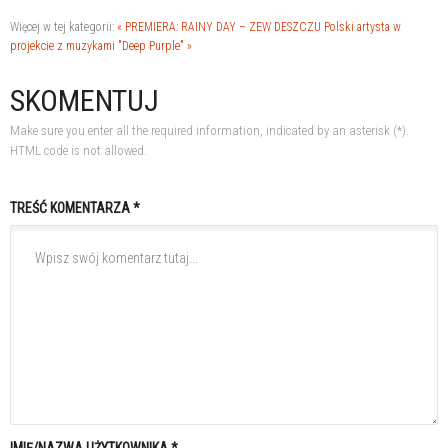
Więcej w tej kategorii:
« PREMIERA: RAINY DAY – ZEW DESZCZU
Polski artysta w
projekcie z muzykami "Deep Purple" »
SKOMENTUJ
Make sure you enter all the required information, indicated by an asterisk (*).
HTML code is not allowed.
TREŚĆ KOMENTARZA *