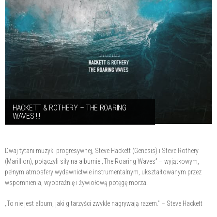
HACKETT & ROTHERY – THE ROARING
WAVES !!!
Dwaj tytani muzyki progresywnej, Steve Hackett (Genesis) i Steve Rothery
(Marillion), połączyli siły na albumie „The Roaring Waves” – wyjątkowym,
pełnym atmosfery wydawnictwie instrumentalnym, ukształtowanym przez
wspomnienia, wyobraźnię i żywiołową potęgę morza.
„To nie jest album, jaki gitarzyści zwykle nagrywają razem.” – Steve Hackett