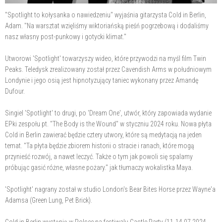
"Spotlight to kołysanka o nawiedzeniu" wyjaśnia gitarzysta Cold in Berlin,
Adam. "Na warsztat wzięliśmy wiktoriańską pieśń pogrzebową i dodaliśmy
nasz własny post-punkowy i gotycki klimat."
Utworowi 'Spotlight' towarzyszy wideo, które przywodzi na myśl film Twin
Peaks. Teledysk zrealizowany został przez Cavendish Arms w południowym
Londynie i jego osią jest hipnotyzujący taniec wykonany przez Amandę
Dufour.
Singiel 'Spotlight' to drugi, po 'Dream One', utwór, który zapowiada wydanie
EPki zespołu pt. "The Body is the Wound" w styczniu 2024 roku. Nowa płyta
Cold in Berlin zawierać będzie cztery utwory, które są medytacją na jeden
temat. "Ta płyta będzie zbiorem historii o stracie i ranach, które mogą
przynieść rozwój, a nawet leczyć. Także o tym jak powoli się spalamy
próbując gasić różne, własne pożary." jak tłumaczy wokalistka Maya.
'Spotlight' nagrany został w studio London's Bear Bites Horse przez Wayne'a
Adamsa (Green Lung, Pet Brick).