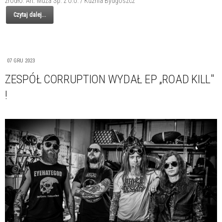
źródło: Art. Muza Sp. z o.o. / Kuźnia Bydgoszcz
Czytaj dalej...
07 GRU 2023
ZESPÓŁ CORRUPTION WYDAŁ EP „ROAD KILL"
!