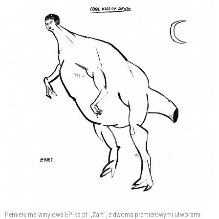
Pemierę ma winylowa EP-ka pt. „Żart", z dwoma premierowymi utworami