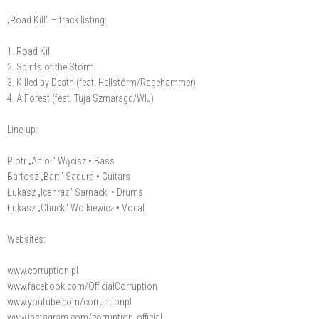
„Road Kill" – track listing:
1. Road Kill
2. Spirits of the Storm
3. Killed by Death (feat. Hellstórm/Ragehammer)
4. A Forest (feat. Tuja Szmaragd/WIJ)
Line-up:
Piotr „Anioł" Wącisz • Bass
Bartosz „Bart" Sadura • Guitars
Łukasz „Icanraz" Sarnacki • Drums
Łukasz „Chuck" Wolkiewicz • Vocal
Websites:
www.corruption.pl
www.facebook.com/OfficialCorruption
www.youtube.com/corruptionpl
www.instagram.com/corruption_official