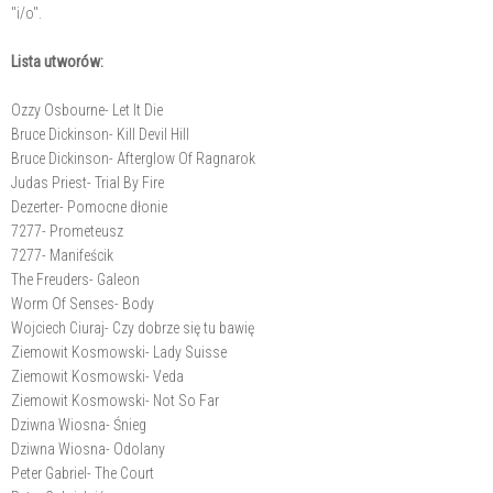
"i/o".
Lista utworów:
Ozzy Osbourne- Let It Die
Bruce Dickinson- Kill Devil Hill
Bruce Dickinson- Afterglow Of Ragnarok
Judas Priest- Trial By Fire
Dezerter- Pomocne dłonie
7277- Prometeusz
7277- Manifeścik
The Freuders- Galeon
Worm Of Senses- Body
Wojciech Ciuraj- Czy dobrze się tu bawię
Ziemowit Kosmowski- Lady Suisse
Ziemowit Kosmowski- Veda
Ziemowit Kosmowski- Not So Far
Dziwna Wiosna- Śnieg
Dziwna Wiosna- Odolany
Peter Gabriel- The Court