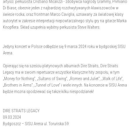
artyści: perkusista Cristiano Micalizzi - zdobywca nagrody Grammy, Primiano
Di Biase, obecnie jeden z najbardziej rozchwytywanych klawiszowców w
świecie rocka; oraz frontman Marco Caviglia, uznawany za światowej klasy
autorytet w zakresie interpretacji niepowtarzalnego stylu gry na gitarze Marka
Knopflera. Skład uzupełnia wybitny perkusista Steve Walters.
Jedyny koncert w Polsce odbędzie się 9 marca 2024 roku w bydgoskiej SISU
Arena.
Opierając się na sześciu platynowych albumach Dire Straits, Dire Straits
Legacy ma w swoim repertuarze wszystkie klasyczne hity zespołu, w tym
„Money for Nothing”, „Sultans of Swing”, „Romeo and Juliet”, „Walk of Life”,
„Brothers in Arms”, „Tunnel of Love” i wiele innych. Na koncercie w SISU Arena
będzie można spodziewać się także kilku niespodzianek!
DIRE STRAITS LEGACY
09.03.2024
Bydgoszcz – SISU Arena ul. Toruńska 59