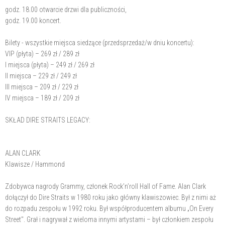
godz. 18.00 otwarcie drzwi dla publiczności,
godz. 19.00 koncert.
Bilety - wszystkie miejsca siedzące (przedsprzedaż/w dniu koncertu):
VIP (płyta) – 269 zł / 289 zł
I miejsca (płyta) – 249 zł / 269 zł
II miejsca – 229 zł / 249 zł
III miejsca – 209 zł / 229 zł
IV miejsca – 189 zł / 209 zł
SKŁAD DIRE STRAITS LEGACY:
ALAN CLARK
Klawisze / Hammond
Zdobywca nagrody Grammy, członek Rock’n’roll Hall of Fame. Alan Clark
dołączył do Dire Straits w 1980 roku jako główny klawiszowiec. Był z nimi aż
do rozpadu zespołu w 1992 roku. Był współproducentem albumu „On Every
Street". Grał i nagrywał z wieloma innymi artystami – był członkiem zespołu