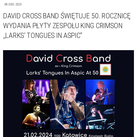
08 GRU 2023
DAVID CROSS BAND ŚWIĘTUJE 50. ROCZNICĘ
WYDANIA PŁYTY ZESPOŁU KING CRIMSON
,,LARKS’ TONGUES IN ASPIC’’