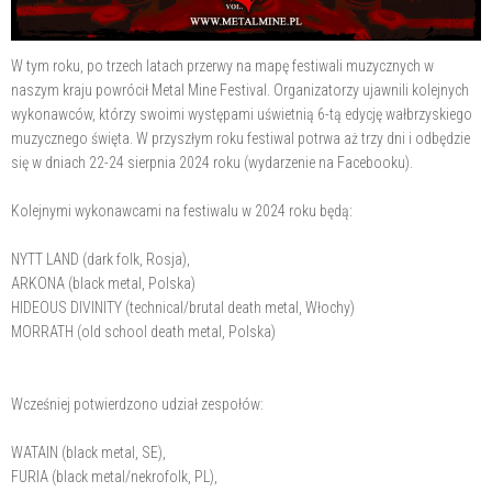
W tym roku, po trzech latach przerwy na mapę festiwali muzycznych w
naszym kraju powrócił Metal Mine Festival. Organizatorzy ujawnili kolejnych
wykonawców, którzy swoimi występami uświetnią 6-tą edycję wałbrzyskiego
muzycznego święta. W przyszłym roku festiwal potrwa aż trzy dni i odbędzie
się w dniach 22-24 sierpnia 2024 roku (wydarzenie na Facebooku).
Kolejnymi wykonawcami na festiwalu w 2024 roku będą:
NYTT LAND (dark folk, Rosja),
ARKONA (black metal, Polska)
HIDEOUS DIVINITY (technical/brutal death metal, Włochy)
MORRATH (old school death metal, Polska)
Wcześniej potwierdzono udział zespołów:
WATAIN (black metal, SE),
FURIA (black metal/nekrofolk, PL),