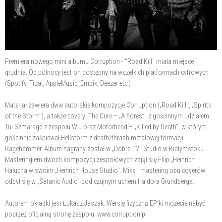
Premiera nowego mini albumu Corruption - "Road Kill" miała miejsce 1
grudnia. Od północy jest on dostępny na wszelkich platformach cyfrowych
(Spotify, Tidal, AppleMusic, Empik, Deezer etc.)
Materiał zawiera dwie autorskie kompozycje Corruption („Road Kill", „Spirits
of the Storm"), a także covery: The Cure – „A Forest" z gościnnym udziałem
Tui Szmaragd z zespołu WIJ oraz Motorhead – „Killed by Death", w którym
gościnnie zaśpiewał Hellstorm z death/thrash metalowej formacji
Ragehammer. Album nagrany został w „Dobra 12" Studio w Białymstoku.
Masteringiem dwóch kompozycji zespołowych zajął się Filip „Heinrich"
Hałucha w swoim „Heinrich House Studio". Miks i mastering obu coverów
odbył się w „Satanic Audio" pod czujnym uchem Haldora Grundberga.
Autorem okładki jest Łukasz Jaszak. Wersję fizyczną EP'ki możecie nabyć
poprzez oficjalną stronę zespołu: www.corruption.pl