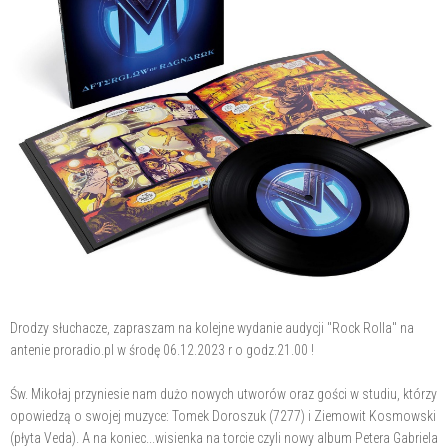
Drodzy słuchacze, zapraszam na kolejne wydanie audycji "Rock Rolla" na
antenie proradio.pl w środę 06.12.2023 r o godz.21.00 !
Św. Mikołaj przyniesie nam dużo nowych utworów oraz gości w studiu, którzy
opowiedzą o swojej muzyce: Tomek Doroszuk (7277) i Ziemowit Kosmowski
(płyta Veda). A na koniec...wisienka na torcie czyli nowy album Petera Gabriela