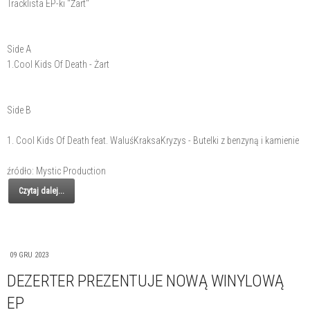
Tracklista EP-ki "Żart"
Side A
1.Cool Kids Of Death - Żart
Side B
1. Cool Kids Of Death feat. WaluśKraksaKryzys - Butelki z benzyną i kamienie
źródło: Mystic Production
Czytaj dalej...
09 GRU 2023
DEZERTER PREZENTUJE NOWĄ WINYLOWĄ
EP