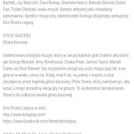
Bartlett, Joy Malcolm, Dave Binney, Sharlene Hector, Belinda Skinner, Deitra
Farr, Tollak Ollestad i wielu innych. Bardzo aktywny jako niezależny
wykonawca i dyrektor muzyczny, obecnie pełni funkcję oficjalnego perkusisty
Dire Straits Legacy.
STEVE WALTERS
Gitara basowa
Utalentowany brytyjski muzyk, który w swojej karierze grał z takimi artystami
jak George Michael, Amy Winehouse, Chaka Khan, James Taylor, Mariah
Carey czy Rod Stewart. Gry na pianinie zaczął się uczyć mając pięć lat, a na
gitarze w wieku ośmiu lat. Kiedy miał 9 lat, na jednej z imprez został
zaczepiony przez legendę gitary basowej, Phila Chena, który namówił go, aby
wziąć u niego prywatną lekcję gry na gitarze. To wydarzenie zainspirowało
Steve'a do odkrycia świata gitary basowej.
Dire Straits Legacy w sieci:
http://www.dslegacy.com/
https://www.facebook.com/direstraitslegacy