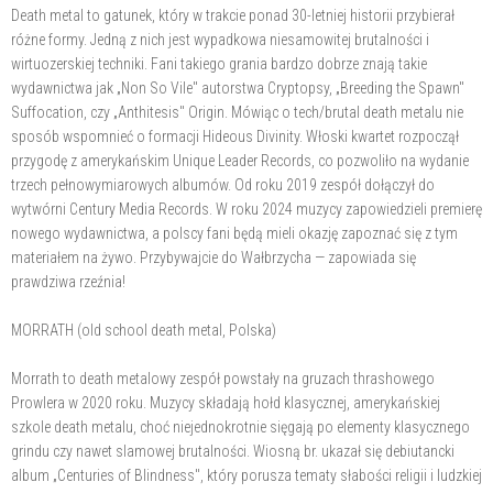
Death metal to gatunek, który w trakcie ponad 30-letniej historii przybierał
różne formy. Jedną z nich jest wypadkowa niesamowitej brutalności i
wirtuozerskiej techniki. Fani takiego grania bardzo dobrze znają takie
wydawnictwa jak „Non So Vile" autorstwa Cryptopsy, „Breeding the Spawn"
Suffocation, czy „Anthitesis" Origin. Mówiąc o tech/brutal death metalu nie
sposób wspomnieć o formacji Hideous Divinity. Włoski kwartet rozpoczął
przygodę z amerykańskim Unique Leader Records, co pozwoliło na wydanie
trzech pełnowymiarowych albumów. Od roku 2019 zespół dołączył do
wytwórni Century Media Records. W roku 2024 muzycy zapowiedzieli premierę
nowego wydawnictwa, a polscy fani będą mieli okazję zapoznać się z tym
materiałem na żywo. Przybywajcie do Wałbrzycha — zapowiada się
prawdziwa rzeźnia!
MORRATH (old school death metal, Polska)
Morrath to death metalowy zespół powstały na gruzach thrashowego
Prowlera w 2020 roku. Muzycy składają hołd klasycznej, amerykańskiej
szkole death metalu, choć niejednokrotnie sięgają po elementy klasycznego
grindu czy nawet slamowej brutalności. Wiosną br. ukazał się debiutancki
album „Centuries of Blindness", który porusza tematy słabości religii i ludzkiej