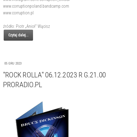
www.corruptionpoland.bandcamp.com
www.corruption.pl
źródło: Piotr „Anioł" Wącisz
Czytaj dalej...
05 GRU 2023
"ROCK ROLLA" 06.12.2023 R G.21.00
PRORADIO.PL