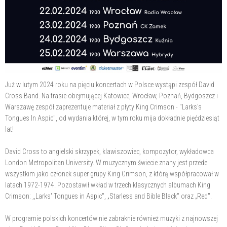
Już w lutym 2024 roku na pięciu koncertach w Polsce wystąpi zespół David
Cross Band. Na trasie obejmującej Katowice, Wrocław, Poznań, Bydgoszcz i
Warszawę zespół zaprezentuje materiał z płyty King Crimson - "Larks's
Tongues In Aspic", od wydania której, w tym roku mija dokładnie pięćdziesiąt
lat!
David Cross to angielski skrzypek, klawiszowiec, kompozytor, wykładowca
London Metropolitan University. W muzycznym świecie znany jest przede
wszystkim jako członek super grupy King Crimson, z którą współpracował w
latach 1972-1974. Pozostawił wkład w trzech klasycznych albumach King
Crimson: ,,Larks' Tongues in Aspic", „Starless and Bible Black" oraz „Red".
W programie polskich koncertów nie zabraknie również muzyki z najnowszej