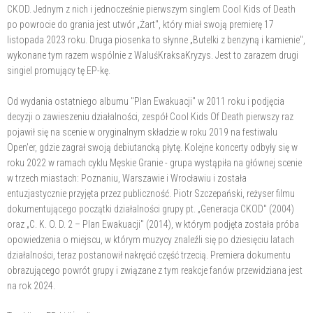
CKOD. Jednym z nich i jednocześnie pierwszym singlem Cool Kids of Death
po powrocie do grania jest utwór „Żart", który miał swoją premierę 17
listopada 2023 roku. Druga piosenka to słynne „Butelki z benzyną i kamienie",
wykonane tym razem wspólnie z WaluśKraksaKryzys. Jest to zarazem drugi
singiel promujący tę EP-kę.
Od wydania ostatniego albumu "Plan Ewakuacji" w 2011 roku i podjęcia
decyzji o zawieszeniu działalności, zespół Cool Kids Of Death pierwszy raz
pojawił się na scenie w oryginalnym składzie w roku 2019 na festiwalu
Open'er, gdzie zagrał swoją debiutancką płytę. Kolejne koncerty odbyły się w
roku 2022 w ramach cyklu Męskie Granie - grupa wystąpiła na głównej scenie
w trzech miastach: Poznaniu, Warszawie i Wrocławiu i została
entuzjastycznie przyjęta przez publiczność. Piotr Szczepański, reżyser filmu
dokumentującego początki działalności grupy pt. „Generacja CKOD" (2004)
oraz „C. K. O. D. 2 – Plan Ewakuacji" (2014), w którym podjęta została próba
opowiedzenia o miejscu, w którym muzycy znaleźli się po dziesięciu latach
działalności, teraz postanowił nakręcić część trzecią. Premiera dokumentu
obrazującego powrót grupy i związane z tym reakcje fanów przewidziana jest
na rok 2024.