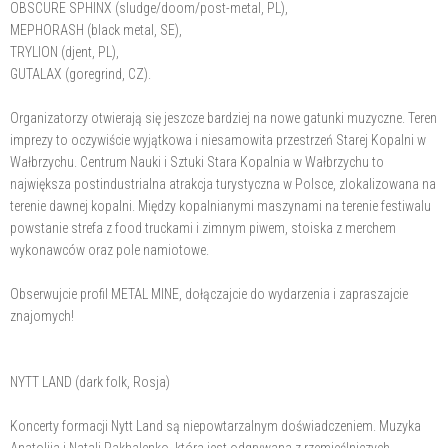
OBSCURE SPHINX (sludge/doom/post-metal, PL),
MEPHORASH (black metal, SE),
TRYLION (djent, PL),
GUTALAX (goregrind, CZ).
Organizatorzy otwierają się jeszcze bardziej na nowe gatunki muzyczne. Teren
imprezy to oczywiście wyjątkowa i niesamowita przestrzeń Starej Kopalni w
Wałbrzychu. Centrum Nauki i Sztuki Stara Kopalnia w Wałbrzychu to
największa postindustrialna atrakcja turystyczna w Polsce, zlokalizowana na
terenie dawnej kopalni. Między kopalnianymi maszynami na terenie festiwalu
powstanie strefa z food truckami i zimnym piwem, stoiska z merchem
wykonawców oraz pole namiotowe.
Obserwujcie profil METAL MINE, dołączajcie do wydarzenia i zapraszajcie
znajomych!
NYTT LAND (dark folk, Rosja)
Koncerty formacji Nytt Land są niepowtarzalnym doświadczeniem. Muzyka
Anatolija i Natali Pakhalenko, która jest odgrywana z rzemieślniczych