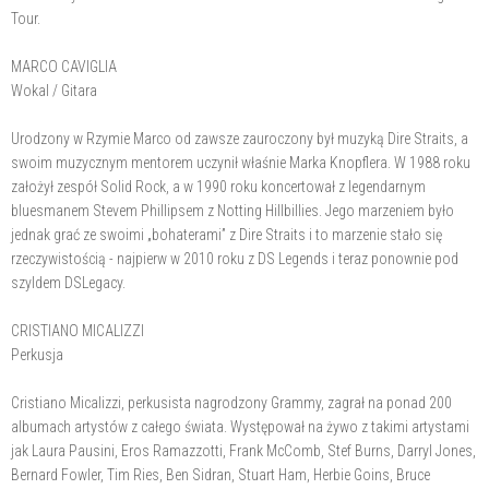
Tour.
MARCO CAVIGLIA
Wokal / Gitara
Urodzony w Rzymie Marco od zawsze zauroczony był muzyką Dire Straits, a
swoim muzycznym mentorem uczynił właśnie Marka Knopflera. W 1988 roku
założył zespół Solid Rock, a w 1990 roku koncertował z legendarnym
bluesmanem Stevem Phillipsem z Notting Hillbillies. Jego marzeniem było
jednak grać ze swoimi „bohaterami” z Dire Straits i to marzenie stało się
rzeczywistością - najpierw w 2010 roku z DS Legends i teraz ponownie pod
szyldem DSLegacy.
CRISTIANO MICALIZZI
Perkusja
Cristiano Micalizzi, perkusista nagrodzony Grammy, zagrał na ponad 200
albumach artystów z całego świata. Występował na żywo z takimi artystami
jak Laura Pausini, Eros Ramazzotti, Frank McComb, Stef Burns, Darryl Jones,
Bernard Fowler, Tim Ries, Ben Sidran, Stuart Ham, Herbie Goins, Bruce