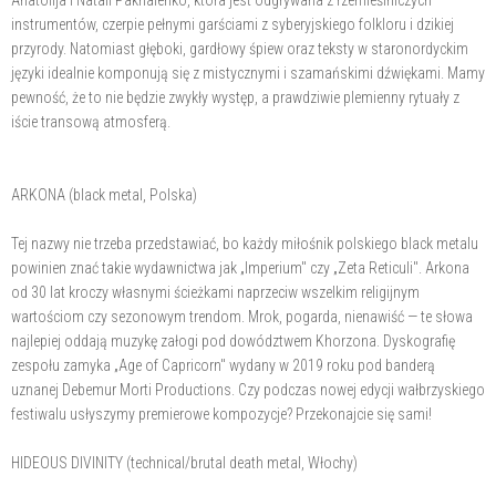
instrumentów, czerpie pełnymi garściami z syberyjskiego folkloru i dzikiej
przyrody. Natomiast głęboki, gardłowy śpiew oraz teksty w staronordyckim
języki idealnie komponują się z mistycznymi i szamańskimi dźwiękami. Mamy
pewność, że to nie będzie zwykły występ, a prawdziwie plemienny rytuały z
iście transową atmosferą.
ARKONA (black metal, Polska)
Tej nazwy nie trzeba przedstawiać, bo każdy miłośnik polskiego black metalu
powinien znać takie wydawnictwa jak „Imperium" czy „Zeta Reticuli". Arkona
od 30 lat kroczy własnymi ścieżkami naprzeciw wszelkim religijnym
wartościom czy sezonowym trendom. Mrok, pogarda, nienawiść — te słowa
najlepiej oddają muzykę załogi pod dowództwem Khorzona. Dyskografię
zespołu zamyka „Age of Capricorn" wydany w 2019 roku pod banderą
uznanej Debemur Morti Productions. Czy podczas nowej edycji wałbrzyskiego
festiwalu usłyszymy premierowe kompozycje? Przekonajcie się sami!
HIDEOUS DIVINITY (technical/brutal death metal, Włochy)