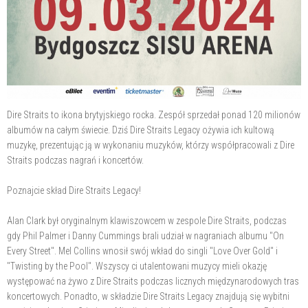
Dire Straits to ikona brytyjskiego rocka. Zespół sprzedał ponad 120 milionów
albumów na całym świecie. Dziś Dire Straits Legacy ożywia ich kultową
muzykę, prezentując ją w wykonaniu muzyków, którzy współpracowali z Dire
Straits podczas nagrań i koncertów.
Poznajcie skład Dire Straits Legacy!
Alan Clark był oryginalnym klawiszowcem w zespole Dire Straits, podczas
gdy Phil Palmer i Danny Cummings brali udział w nagraniach albumu "On
Every Street". Mel Collins wnosił swój wkład do singli "Love Over Gold" i
"Twisting by the Pool". Wszyscy ci utalentowani muzycy mieli okazję
występować na żywo z Dire Straits podczas licznych międzynarodowych tras
koncertowych. Ponadto, w składzie Dire Straits Legacy znajdują się wybitni