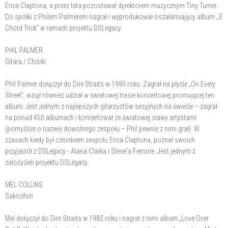
Erica Claptona, a przez lata pozostawał dyrektorem muzycznym Tiny Turner.
Do spółki z Philem Palmerem nagrał i wyprodukował oszałamiający album „3
Chord Trick” w ramach projektu DSLegacy.
PHIL PALMER
Gitara / Chórki
Phil Palmer dołączył do Dire Straits w 1990 roku. Zagrał na płycie „On Every
Street”, wziął również udział w światowej trasie koncertowej promującej ten
album. Jest jednym z najlepszych gitarzystów sesyjnych na świecie – zagrał
na ponad 450 albumach i koncertował ze światowej sławy artystami
(pomyślcie o nazwie dowolnego zespołu – Phil pewnie z nimi grał). W
czasach kiedy był członkiem zespołu Erica Claptona, poznał swoich
przyjaciół z DSLegacy - Alana Clarka i Steve'a Ferrone. Jest jednym z
założycieli projektu DSLegacy.
MEL COLLINS
Saksofon
Mel dołączył do Dire Straits w 1982 roku i nagrał z nimi album „Love Over