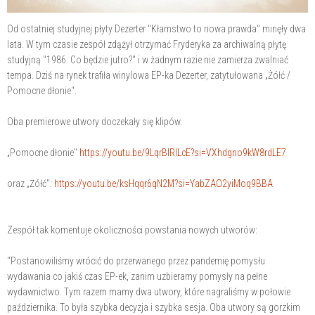
Od ostatniej studyjnej płyty Dezerter "Kłamstwo to nowa prawda" minęły dwa
lata. W tym czasie zespół zdążył otrzymać Fryderyka za archiwalną płytę
studyjną "1986. Co będzie jutro?" i w żadnym razie nie zamierza zwalniać
tempa. Dziś na rynek trafiła winylowa EP-ka Dezerter, zatytułowana „Żółć /
Pomocne dłonie".
Oba premierowe utwory doczekały się klipów.
„Pomocne dłonie"
https://youtu.be/9LqrBIRlLcE?si=VXhdgno9kW8rdLE7
oraz „Żółć":
https://youtu.be/ksHqqr6qN2M?si=YabZAO2yiMoq9BBA
Zespół tak komentuje okoliczności powstania nowych utworów:
"Postanowiliśmy wrócić do przerwanego przez pandemię pomysłu
wydawania co jakiś czas EP-ek, zanim uzbieramy pomysły na pełne
wydawnictwo. Tym razem mamy dwa utwory, które nagraliśmy w połowie
października. To była szybka decyzja i szybka sesja. Oba utwory są gorzkim