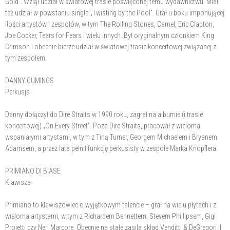
Gold”. Wziął udział w światowej trasie poświęconej temu wydawnictwu. Miał
też udział w powstaniu singla „Twisting by the Pool”. Grał u boku imponującej
ilości artystów i zespołów, w tym The Rolling Stones, Camel, Eric Clapton,
Joe Cocker, Tears for Fears i wielu innych. Był oryginalnym członkiem King
Crimson i obecnie bierze udział w światowej trasie koncertowej związanej z
tym zespołem.
DANNY CUMINGS
Perkusja
Danny dołączył do Dire Straits w 1990 roku, zagrał na albumie (i trasie
koncertowej) „On Every Street”. Poza Dire Straits, pracował z wieloma
wspaniałymi artystami, w tym z Tiną Turner, Georgem Michaelem i Bryanem
Adamsem, a przez lata pełnił funkcję perkusisty w zespole Marka Knopflera.
PRIMIANO DI BIASE
Klawisze
Primiano to klawiszowiec o wyjątkowym talencie – grał na wielu płytach i z
wieloma artystami, w tym z Richardem Bennettem, Stevem Phillipsem, Gigi
Proietti czy Neri Marcore. Obecnie na stałe zasila skład Venditti & DeGregori Il