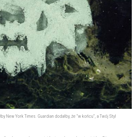
łby New York Times. Guardian dodałby, że "w końcu", a Twój Styl