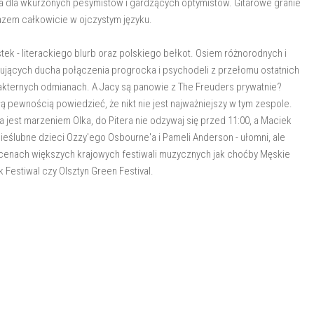
a dla wkurzonych pesymistów i gardzących optymistów. Gitarowe granie
razem całkowicie w ojczystym języku.
k - literackiego blurb oraz polskiego bełkot. Osiem różnorodnych i
jących ducha połączenia progrocka i psychodeli z przełomu ostatnich
rakternych odmianach. A Jacy są panowie z The Freuders prywatnie?
łą pewnością powiedzieć, że nikt nie jest najważniejszy w tym zespole.
jest marzeniem Olka, do Pitera nie odzywaj się przed 11:00, a Maciek
nieślubne dzieci Ozzy'ego Osbourne'a i Pameli Anderson - ułomni, ale
scenach większych krajowych festiwali muzycznych jak choćby Męskie
 Festiwal czy Olsztyn Green Festival.