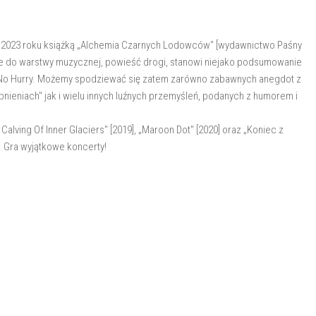
 2023 roku książką „Alchemia Czarnych Lodowców" [wydawnictwo Paśny
egle do warstwy muzycznej, powieść drogi, stanowi niejako podsumowanie
No Hurry. Możemy spodziewać się zatem zarówno zabawnych anegdot z
nieniach" jak i wielu innych luźnych przemyśleń, podanych z humorem i
alving Of Inner Glaciers" [2019], „Maroon Dot" [2020] oraz „Koniec z
. Gra wyjątkowe koncerty!