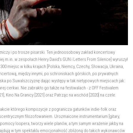
żniczy i po trosze pisarski. Ten jednoosobowy zakład koncertowy
 m.in. w zespołach Henry David's GUN i Letters From Silence] wyruszył
 300 miejsc w kilku krajach [Polska, Niemcy, Czechy, Słowacja, Ukraina,
koncertową, między innymi, po schroniskach górskich, po prywatnych
ąska po Suwalszczyznę dając występy w tak nietypowych miejscach jak:
j cerkwi. Nie zabrakło go także na festiwalach - z OFF Festivalem
21], Kino Na Granicy [2021] oraz Patrząc na wschód [2020] na czele.
akcie którego kompozycje z pogranicza gatunków indie-folk oraz
kscentrycznym filozofowaniem. Urozmaicone instrumentarium [gitary,
zy pomocy loopera, tworzy wiele planów, a tym samym wrażenie jakby na
najdują w tym spektaklu emocjonalność zbliżoną do takich wykonawców