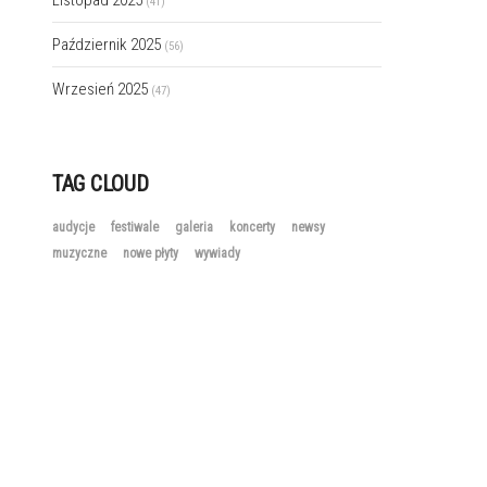
Listopad 2025
(41)
Październik 2025
(56)
Wrzesień 2025
(47)
TAG CLOUD
audycje
festiwale
galeria
koncerty
newsy
muzyczne
nowe płyty
wywiady