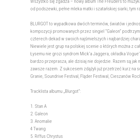
Wszystko się zgadza – nowy album The Freuders to muzyk
od podszewki, pełne mleka matki i szatańskiej siarki, tym 
BLURGOT to wypadkowa dwóch terminów, światów i jednoste
kompozycji promowanych przez singiel "Galeon" podtrzymu
czterech dekad w swoich najśmielszych i najbardziej cha
Niewiele jest grup na polskiej scenie o których można z ca
Łysemu nie grozi syndrom Mick'a Jaggera, okładka Vogue'a 
bardzo przeprasza, ale dzisiaj nie dojedzie. Razem są jak 
zawsze razem. Z sukcesem zdążyli już przetrzeć kurz na 
Granie, Soundrive Festival, Fląder Festiwal, Cieszanów Rock
Tracklista albumu „Blurgot":
1. Stan A
2. Galeon
3. Anomalie
4 Twang
5. Riffus Chrystus