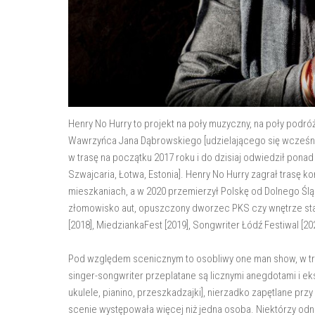
Henry No Hurry to projekt na poły muzyczny, na poły podró
Wawrzyńca Jana Dąbrowskiego [udzielającego się wcześniej
w trasę na początku 2017 roku i do dzisiaj odwiedził ponad
Szwajcaria, Łotwa, Estonia]. Henry No Hurry zagrał trasę 
mieszkaniach, a w 2020 przemierzył Polskę od Dolnego Śl
złomowisko aut, opuszczony dworzec PKS czy wnętrze stare
[2018], MiedziankaFest [2019], Songwriter Łódź Festiwal [20
Pod względem scenicznym to osobliwy one man show, w tr
singer-songwriter przeplatane są licznymi anegdotami i e
ukulele, pianino, przeszkadzajki], nierzadko zapętlane pr
scenie występowała więcej niż jedna osoba. Niektórzy od