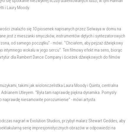
zęło się spotkanie niezwykłej liczby utalentowanych ludzi, w tym Hannah
tti i Laury Moody.
owości znalazło się 10 piosenek napisanych przez Selwaya w domu na
ane jest z mieszanki smyczków, instrumentów dętych i syntezatorowych
rzona, od samego początku" - mówi. "Chciałem, aby pejzaż dźwiękowy
tego intymnego wokalu w jego sercu". Ten filmowy efekt ma sens, biorąc
artytur dla Rambert Dance Company i ścieżek dźwiękowych do filmów
uzykami, takimi jak wiolonczelistka Laura Moody i Quinta, centralna
z Adrianem Utleyem. "Była tam naprawdę piękna dynamika. Pomysły
ło naprawdę niesamowite porozumienie” - mówi artysta.
odczas nagrań w Evolution Studios, przybył malarz Stewart Geddes, aby
spektakularną serię impresjonistycznych obrazów w odpowiedzi na