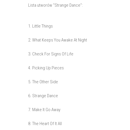
Lista utworów "Strange Dance":
1. Little Things
2. What Keeps You Awake At Night
3. Check For Signs Of Life
4. Picking Up Pieces
5. The Other Side
6. Strange Dance
7. Make It Go Away
8. The Heart Of It All