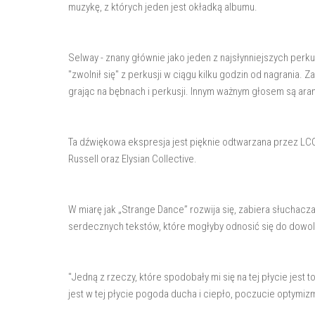
muzykę, z których jeden jest okładką albumu.
Selway - znany głównie jako jeden z najsłynniejszych perk
"zwolnił się" z perkusji w ciągu kilku godzin od nagrania. 
grając na bębnach i perkusji. Innym ważnym głosem są aran
Ta dźwiękowa ekspresja jest pięknie odtwarzana przez LC
Russell oraz Elysian Collective.
W miarę jak „Strange Dance” rozwija się, zabiera słuchacz
serdecznych tekstów, które mogłyby odnosić się do dowol
"Jedną z rzeczy, które spodobały mi się na tej płycie jest to
jest w tej płycie pogoda ducha i ciepło, poczucie optymizm