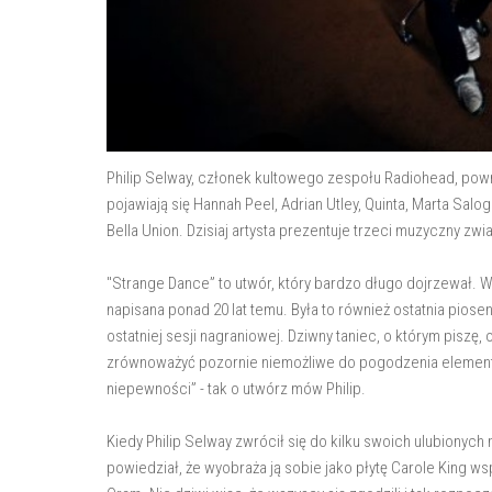
Philip Selway, członek kultowego zespołu Radiohead, po
pojawiają się Hannah Peel, Adrian Utley, Quinta, Marta Salog
Bella Union. Dzisiaj artysta prezentuje trzeci muzyczny zwi
"Strange Dance” to utwór, który bardzo długo dojrzewał. W
napisana ponad 20 lat temu. Była to również ostatnia piose
ostatniej sesji nagraniowej. Dziwny taniec, o którym piszę,
zrównoważyć pozornie niemożliwe do pogodzenia elementy 
niepewności” - tak o utwórz mów Philip.
Kiedy Philip Selway zwrócił się do kilku swoich ulubionych
powiedział, że wyobraża ją sobie jako płytę Carole King 