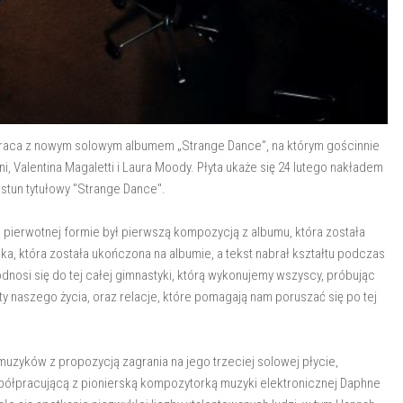
wraca z nowym solowym albumem „Strange Dance”, na którym gościnnie
ni, Valentina Magaletti i Laura Moody. Płyta ukaże się 24 lutego nakładem
astun tytułowy "Strange Dance".
 pierwotnej formie był pierwszą kompozycją z albumu, która została
nka, która została ukończona na albumie, a tekst nabrał kształtu podczas
 odnosi się do tej całej gimnastyki, którą wykonujemy wszyscy, próbując
naszego życia, oraz relacje, które pomagają nam poruszać się po tej
 muzyków z propozycją zagrania na jego trzeciej solowej płycie,
współpracującą z pionierską kompozytorką muzyki elektronicznej Daphne