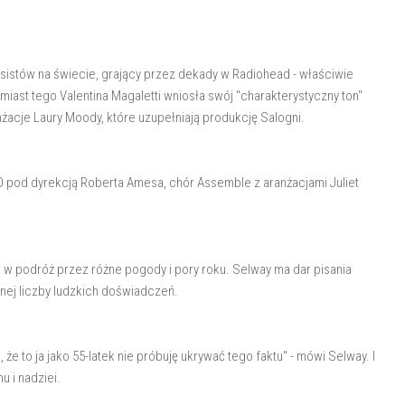
usistów na świecie, grający przez dekady w Radiohead - właściwie
Zamiast tego Valentina Magaletti wniosła swój "charakterystyczny ton"
żacje Laury Moody, które uzupełniają produkcję Salogni.
O pod dyrekcją Roberta Amesa, chór Assemble z aranżacjami Juliet
a w podróż przez różne pogody i pory roku. Selway ma dar pisania
nej liczby ludzkich doświadczeń.
, że to ja jako 55-latek nie próbuję ukrywać tego faktu" - mówi Selway. I
u i nadziei.