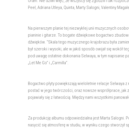
Oram. Nie dziwi więc, że wszyscy się zgodzili i tak rozpoc
Peel, Adriana Utleya, Quinta, Marty Salogni, Valentiny Magale
Na pierwszym planie tej niezwykłej unii muzycznych osob
pianinie i gitarze. To bogate dźwiękowe bogactwo zbudow
dźwięków. "Skala tego muzycznego krajobrazu była zamie
był szeroki i wysoki, ale w jakiś sposób owijał się wokół 
pod uwagę ostatnie dokonania Selwaya, w tym napisanie p
„Let Me Go” i „Carmilla”.
Bogactwo płyty powiększają wieloletnie relacje Selwaya z m
postać w jego twórczości, oraz nowsze wsprółprace, jak 
pojawiały się z łatwością. Między nami wszystkimi panowa
Za produkcję albumu odpowiedzialna jest Marta Salogni. P
nasycić się atmosferę w studiu, w wyniku czego stworzył 