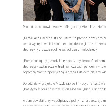
Projekt ten stanowi owoc wspólnej pracy Mietalla z dziećm
„Mietall And Children Of The Future” to prospołeczny proj
temat występowania i konsekwencji depresji oraz radzenia
depresyjnych, szczególnie wśród dzieci i młodzieży.
„Pomysł na tą płytę zrodził się z potrzeby serca. Chciał
depresją – zwłaszcza w trudnych czasach pandemii – to w
ogromną moc terapeutyczną, a praca z dziećmi dała mi wiele
Do udziału w projekcie Muzyk zaprosił młodych artystów z
„Pozytywka” oraz solistów Studia Piosenki „Kiepurki” pod
Album powstał przy współpracy z jednym z najbardziej 