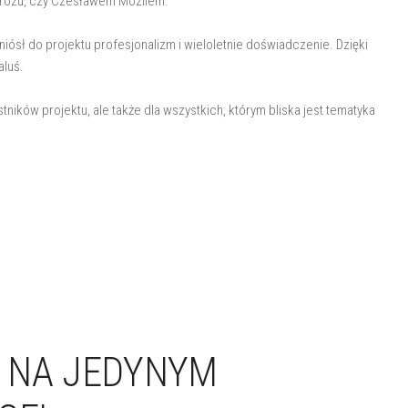
 Mrozu, czy Czesławem Mozilem.
iósł do projektu profesjonalizm i wieloletnie doświadczenie. Dzięki
aluś.
tników projektu, ale także dla wszystkich, którym bliska jest tematyka
 NA JEDYNYM