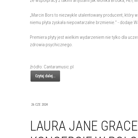
ze współpracy z takimi artystami jak Monika Brodka, HEY,
„Marcin Bors to niezwykle utalentowany producent, który wn
niemu płyta zyskała niepowtarzalne brzmienie.” - dodaje W
Premiera płyty jest wielkim wydarzeniem nie tylko dla uczes
zdrowia psychicznego.
źródło: Cantaramusic.pl
Czytaj dalej...
26 CZE 2024
LAURA JANE GRACE