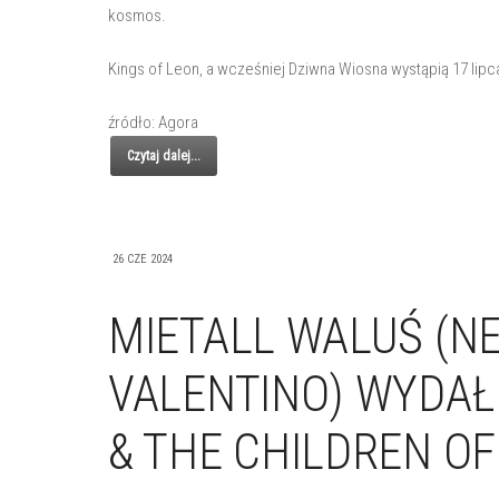
kosmos.
Kings of Leon, a wcześniej Dziwna Wiosna wystąpią 17 lip
źródło: Agora
Czytaj dalej...
26 CZE 2024
MIETALL WALUŚ (N
VALENTINO) WYDAŁ
& THE CHILDREN OF