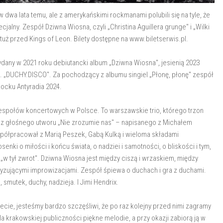
dwa lata temu, ale z amerykańskimi rockmanami polubili się na tyle, że
alny. Zespół Dziwna Wiosna, czyli „Christina Aguillera grunge" i „Wilki
uż przed Kings of Leon. Bilety dostępne na www.biletserwis.pl.
dany w 2021 roku debiutancki album „Dziwna Wiosna", jesienią 2023
t. „DUCHY.DISCO". Za pochodzący z albumu singiel „Płonę, płonę" zespół
Rocku Antyradia 2024.
zespołów koncertowych w Polsce. To warszawskie trio, którego trzon
też z głośnego utworu „Nie zrozumie nas" – napisanego z Michałem
spółpracował z Marią Peszek, Gabą Kulką i wieloma składami
nki o miłości i końcu świata, o nadziei i samotności, o bliskości i tym,
 tył zwrot". Dziwna Wiosna jest między ciszą i wrzaskiem, między
tyzującymi improwizacjami. Zespół śpiewa o duchach i gra z duchami.
, smutek, duchy, nadzieja. I Jimi Hendrix.
iecie, jesteśmy bardzo szczęśliwi, że po raz kolejny przed nimi zagramy
la krakowskiej publiczności piękne melodie, a przy okazji zabiorą ją w