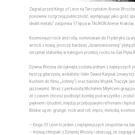
Zagrali przed Kings of Leon na Tarczyńskim Arenie Wrocław 
ponownie rozgrzeją publiczność, występując jako gość specj
death metalu" zaśpiewa 17 lipca w TAURON Arenie Kraków, t
Kosmonauci rock and rolla, nominowani do Fryderyka za wy
wrócili z nową, jeszcze bardziej „dziwnowiosenną" płytą p
otrzymał statuetkę w kategorii przebój rocku na Gali Płyta 
Dziwna Wiosna okrzyknięta została jednym z najlepszych 
tworzą gitarzysta, wokalista i lider Dawid Karpiuk (znany 
Kushem do filmu „Johnny") oraz basista Wojtek Traczyk (w
jazzowymi). Wraz z perkusistą Michałem Młyńcem grają piose
że czasem chcesz podłożyć bombę pod wszystko i zrobić „w
pięknem i brudem, między przebojowymi refrenami i hipno
Bliskie są im: grunge, rock and roll, impro, melodia, kosmos
– Kings Of Leon to jeden z najfajniejszych zespołów na św
– mówią chłopaki z Dziwnej Wiosny i obiecują, że zagrają d