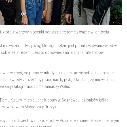
i, które stworzyły piosenki poruszające tematy ważne w ich życiu.
ekt muzyczno-artystyczny, którego celem jest popularyzowanie wiedzy na
 sobie ze stresem. Jest to odpowiedź na rosnącą falę stanów
em stworzyć coś, co pomoże młodym ludziom radzić sobie ze stresem i
łaśnie wtedy zaczęliśmy pracę nad tą płytą. Uważam, że muzyka ma
 satysfakcji i radości.” - tłumaczy Waluś.
 Domu Kultury imienia Jana Kiepury w Sosnowcu, członków kółka
 kierownictwem Małgorzaty Orczyk.
uznanych producentów muzycznych w Polsce, Marcinem Borsem, znanym