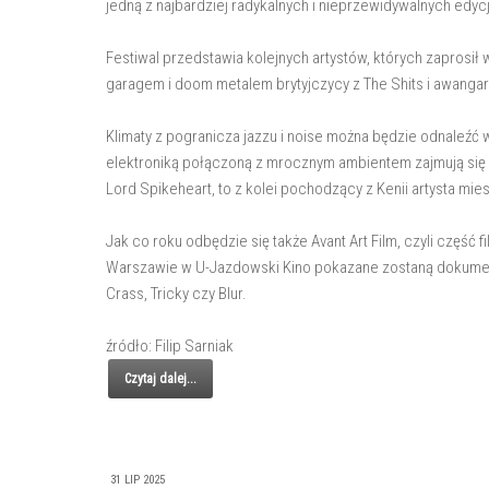
jedną z najbardziej radykalnych i nieprzewidywalnych edycji
Festiwal przedstawia kolejnych artystów, których zaprosi
garagem i doom metalem brytyjczycy z The Shits i awang
Klimaty z pogranicza jazzu i noise można będzie odnaleźć 
elektroniką połączoną z mrocznym ambientem zajmują się 
Lord Spikeheart, to z kolei pochodzący z Kenii artysta mie
Jak co roku odbędzie się także Avant Art Film, czyli część
Warszawie w U-Jazdowski Kino pokazane zostaną dokumenty 
Crass, Tricky czy Blur.
źródło: Filip Sarniak
Czytaj dalej...
31 LIP 2025