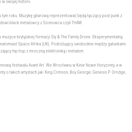
 w swojej historii.
ł w tym roku. Muzykę gitarową reprezentować będą łączący post punk z
ardowi black metalowcy z Sosnowca czyli THAW.
w muzyce brytyjskiej formacji Sly & The Family Drone. Eksperymentalną
natomiast Space Afrika (UK). Podróżujący swobodnie między gatunkami
szający hip hop z mroczną elektroniką i metalem.
 filmową festiwalu Avant Art. We Wrocławiu w Kinie Nowe Horyzonty, a w
o takich artystach jak: King Crimson, Boy George, Genesis P. Orridge,