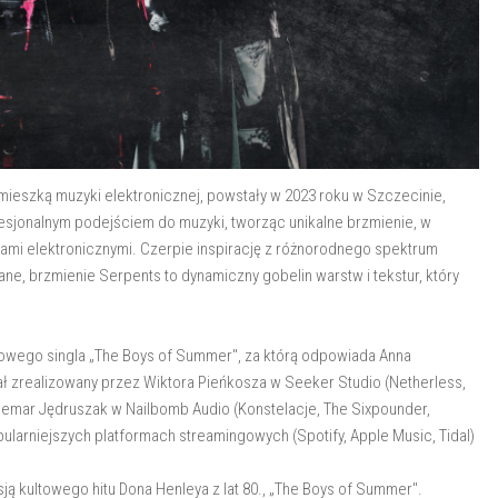
eszką muzyki elektronicznej, powstały w 2023 roku w Szczecinie,
ofesjonalnym podejściem do muzyki, tworząc unikalne brzmienie, w
ami elektronicznymi. Czerpie inspirację z różnorodnego spektrum
hlane, brzmienie Serpents to dynamiczny gobelin warstw i tekstur, który
owego singla „The Boys of Summer", za którą odpowiada Anna
tał zrealizowany przez Wiktora Pieńkosza w Seeker Studio (Netherless,
demar Jędruszak w Nailbomb Audio (Konstelacje, The Sixpounder,
pularniejszych platformach streamingowych (Spotify, Apple Music, Tidal)
ją kultowego hitu Dona Henleya z lat 80., „The Boys of Summer".