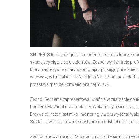
SERPENTS to zespół grający modern/post-metalcore z domi
składający się z pięciu członków. Zespół wyróżnia się pr
którym agresywne gitary współgrają z pulsującymi element
wpływów, w tym takich jak Nine Inch Nails, Spiritbox i Nort
przesuwa granice konwencjonalnej muzyki.
Zespół Serpents zaprezentował właśnie wizualizację do n
Pomierczyk-Wiechnik z rock-it.tv. Wokal na tym singlu zos
Drakwald), natomiast miks i mastering utworu wykonał Wal
Scylla). Utwór jest również dostępny do odsłuchu na najpo
Zespół o nowym singlu: "Z radością dzielimy się naszą wers