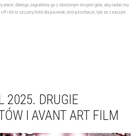
utwór, dlatego zagraliśmy go z obniżonym strojem gitar, aby nadać mu
f i bit to szczery hołd dla piosenki, którą kochacie, tyle że z naszym
L 2025. DRUGIE
ÓW I AVANT ART FILM