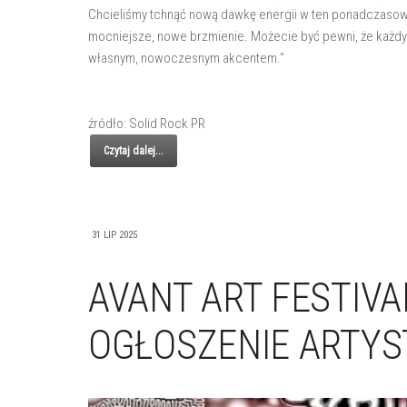
Chcieliśmy tchnąć nową dawkę energii w ten ponadczasowy 
mocniejsze, nowe brzmienie. Możecie być pewni, że każdy rif
własnym, nowoczesnym akcentem."
źródło: Solid Rock PR
Czytaj dalej...
31 LIP 2025
AVANT ART FESTIVA
OGŁOSZENIE ARTYST