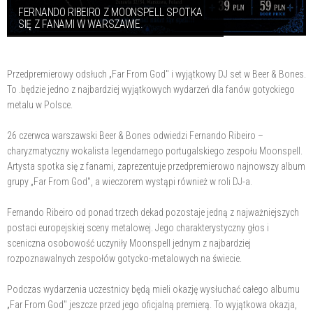
FERNANDO RIBEIRO Z MOONSPELL SPOTKA
SIĘ Z FANAMI W WARSZAWIE.
Przedpremierowy odsłuch „Far From God" i wyjątkowy DJ set w Beer & Bones.
To .będzie jedno z najbardziej wyjątkowych wydarzeń dla fanów gotyckiego
metalu w Polsce.
26 czerwca warszawski Beer & Bones odwiedzi Fernando Ribeiro –
charyzmatyczny wokalista legendarnego portugalskiego zespołu Moonspell.
Artysta spotka się z fanami, zaprezentuje przedpremierowo najnowszy album
grupy „Far From God", a wieczorem wystąpi również w roli DJ-a.
Fernando Ribeiro od ponad trzech dekad pozostaje jedną z najważniejszych
postaci europejskiej sceny metalowej. Jego charakterystyczny głos i
sceniczna osobowość uczyniły Moonspell jednym z najbardziej
rozpoznawalnych zespołów gotycko-metalowych na świecie.
Podczas wydarzenia uczestnicy będą mieli okazję wysłuchać całego albumu
„Far From God" jeszcze przed jego oficjalną premierą. To wyjątkowa okazja,