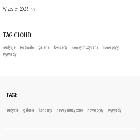
Wrzesień 2025
(47)
TAG CLOUD
audycje
festiwale
galeria
koncerty
newsy muzyczne
nowe płyty
wywiady
TAGI:
audycje
galeria
koncerty
newsy muzyczne
nowe płyty
wywiady