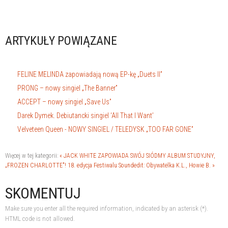
ARTYKUŁY POWIĄZANE
FELINE MELINDA zapowiadają nową EP-kę „Duets II”
PRONG – nowy singiel „The Banner”
ACCEPT – nowy singiel „Save Us”
Darek Dymek. Debiutancki singiel ‘All That I Want’
Velveteen Queen - NOWY SINGIEL / TELEDYSK „TOO FAR GONE”
Więcej w tej kategorii:
« JACK WHITE ZAPOWIADA SWÓJ SIÓDMY ALBUM STUDYJNY,
„FROZEN CHARLOTTE"!
18. edycja Festiwalu Soundedit: Obywatelka K.L., Howie B. »
SKOMENTUJ
Make sure you enter all the required information, indicated by an asterisk (*).
HTML code is not allowed.