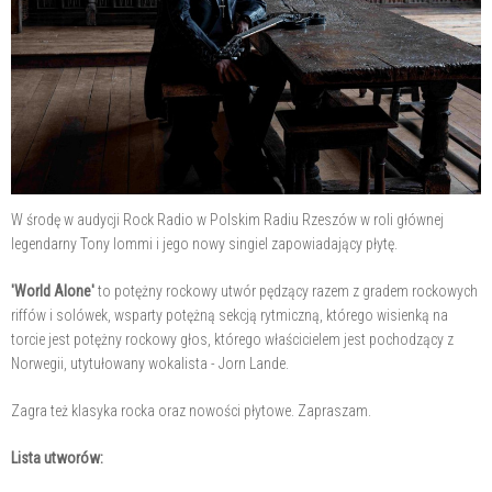
W środę w audycji Rock Radio w Polskim Radiu Rzeszów w roli głównej
legendarny Tony Iommi i jego nowy singiel zapowiadający płytę.
'World Alone'
to potężny rockowy utwór pędzący razem z gradem rockowych
riffów i solówek, wsparty potężną sekcją rytmiczną, którego wisienką na
torcie jest potężny rockowy głos, którego właścicielem jest pochodzący z
Norwegii, utytułowany wokalista - Jorn Lande.
Zagra też klasyka rocka oraz nowości płytowe. Zapraszam.
Lista utworów: