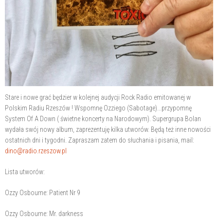
Stare i nowe grać będzier w kolejnej audycji Rock Radio emitowanej w
Polskim Radiu Rzeszów ! Wspomnę Ozziego (Sabotage)...przypomnę
System Of A Down ( świetne koncerty na Narodowym). Supergrupa Bolan
wydała swój nowy album, zaprezentuję kilka utworów. Będą też inne nowości
ostatnich dni i tygodni. Zapraszam zatem do słuchania i pisania, mail:
dino@radio.rzeszow.pl
Lista utworów:
Ozzy Osbourne: Patient Nr 9
Ozzy Osbourne: Mr. darkness