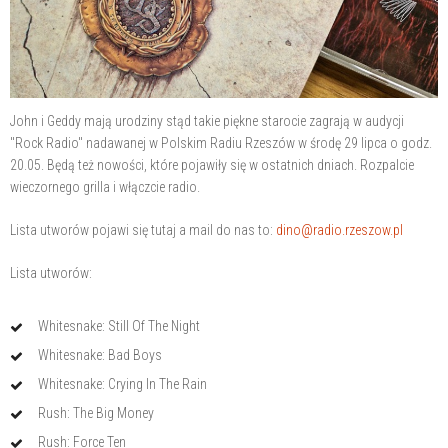
John i Geddy mają urodziny stąd takie piękne starocie zagrają w audycji
"Rock Radio" nadawanej w Polskim Radiu Rzeszów w środę 29 lipca o godz.
20.05. Będą też nowości, które pojawiły się w ostatnich dniach. Rozpalcie
wieczornego grilla i włączcie radio.
Lista utworów pojawi się tutaj a mail do nas to:
dino@radio.rzeszow.pl
Lista utworów:
Whitesnake: Still Of The Night
Whitesnake: Bad Boys
Whitesnake: Crying In The Rain
Rush: The Big Money
Rush: Force Ten