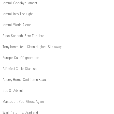
Iommi: Goodbye Lament
Iommi: Into The Night
Iommi: World Alone
Black Sabbath: Zero The Hero
Tony Iommi feat. Glenn Hughes: Slip Away
Europe: Cult Of Ignorance
A Perfect Circle: Starless
Audrey Horne: God Damn Beautiful
Gus G.: Advent
Mastodon: Your Ghost Again
Wailin' Storms: Dead End