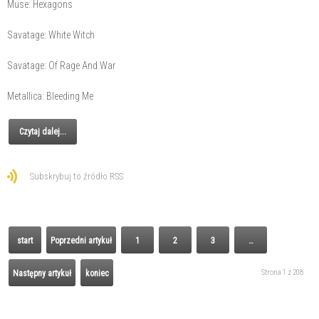
Muse: Hexagons
Savatage: White Witch
Savatage: Of Rage And War
Metallica: Bleeding Me
Czytaj dalej...
Subskrybuj to źródło RSS
start
Poprzedni artykuł
1
2
3
…
Strona 1 z 208
Następny artykuł
koniec