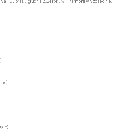
Sali ICE oraz 7 grudnia 2024 roku w Filharmonii w Szczecinie.
)
ące)
zące)