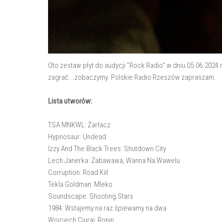
Oto zestaw płyt do audycji "Rock Radio" w dniu 05.06.2024 
zagrać...zobaczymy. Polskie Radio Rzeszów zapraszam.
Lista utworów:
TSA MNKWL: Żarłacz
Hypnosaur: Undead
Izzy And The Black Trees: Shutdown City
Lech Janerka: Zabawawa, Wanna Na Wawelu
Corruption: Road Kill
Tekla Goldman: Mleko
Soundscape: Shooting Stars
1984: Wstajemy na raz śpiewamy na dwa
Wojciech Ciuraj: Ronin