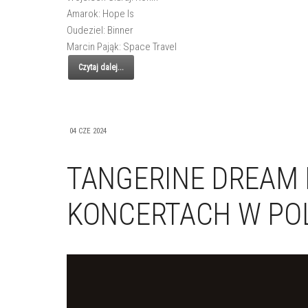
Amarok: Hope Is
Oudeziel: Binner
Marcin Pająk: Space Travel
Czytaj dalej...
04 CZE 2024
TANGERINE DREAM
KONCERTACH W PO