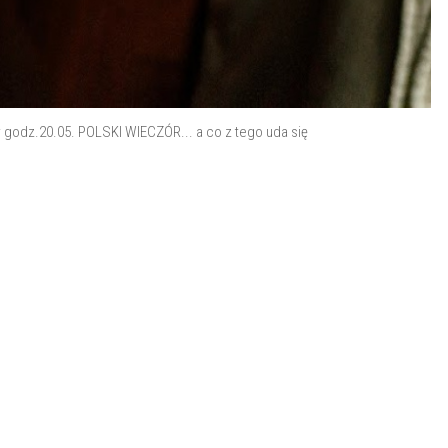
r godz.20.05. POLSKI WIECZÓR... a co z tego uda się