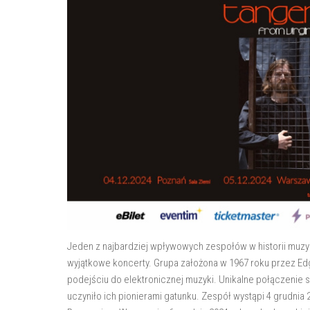
Jeden z najbardziej wpływowych zespołów w historii muzyki
wyjątkowe koncerty. Grupa założona w 1967 roku przez E
podejściu do elektronicznej muzyki. Unikalne połączenie 
uczyniło ich pionierami gatunku. Zespół wystąpi 4 grudnia 