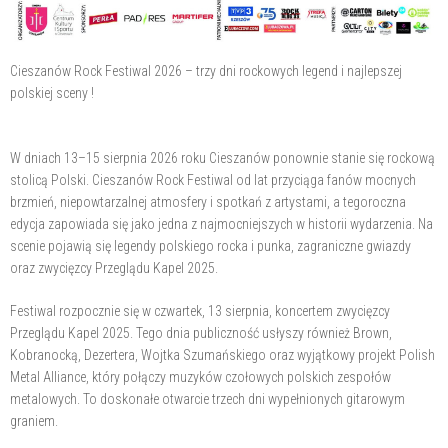
Cieszanów Rock Festiwal 2026 – trzy dni rockowych legend i najlepszej
polskiej sceny !
W dniach 13–15 sierpnia 2026 roku Cieszanów ponownie stanie się rockową
stolicą Polski. Cieszanów Rock Festiwal od lat przyciąga fanów mocnych
brzmień, niepowtarzalnej atmosfery i spotkań z artystami, a tegoroczna
edycja zapowiada się jako jedna z najmocniejszych w historii wydarzenia. Na
scenie pojawią się legendy polskiego rocka i punka, zagraniczne gwiazdy
oraz zwycięzcy Przeglądu Kapel 2025.
Festiwal rozpocznie się w czwartek, 13 sierpnia, koncertem zwycięzcy
Przeglądu Kapel 2025. Tego dnia publiczność usłyszy również Brown,
Kobranocką, Dezertera, Wojtka Szumańskiego oraz wyjątkowy projekt Polish
Metal Alliance, który połączy muzyków czołowych polskich zespołów
metalowych. To doskonałe otwarcie trzech dni wypełnionych gitarowym
graniem.