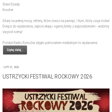
Stare Dziady
Krusher
Gitary na pełnej mocy, refreny, które znasz na pamięć, i tłum, który czuje rocka!
Dołącz do wydarzenia, zaproś ekipę i ogarnij bilety z wyprzedzeniem - widzimy
się pod sceną!
Polskie Radio Rzeszów objęło patronatem medialnym to wydarzenie.
Czytaj dalej...
LUTY 21, 2026
USTRZYCKI FESTIWAL ROCKOWY 2026