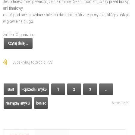
Jeśli chcesz mieć pewność, że nie ominie Cię ani moment „ciszy przed burzą”,
ani finałowy
ogień pod sceną, wybierz bilet na dwa dni i zrób z tego wyjazd, który zostaje
w głowie na długo.
źródło: Organizator
Czytaj dalej...
Subskrybuj to źródło RSS
start
Poprzedni artykuł
1
2
3
…
Strona 1 z 24
Następny artykuł
koniec