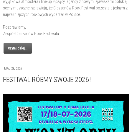
wyjątkowa atmosfera i line-up łączący legendy z nowymi zjawiskami polskiej
sceny muzycznej sprawiają, że Cieszanów Rock Festiwal pozostaje jednym z
najważniejszych rockowych wydarzeń w Polsce.
Pozdrawiamy,
Zespół Cieszanów Rock Festiwalu
Czytaj dalej...
MAJ 29, 2026
FESTIWAL RÓBMY SWOJE 2026 !