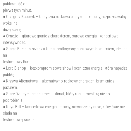
publiczność od
pierwszych minut.
● Grzegorz Kupczyk – klasyczna rockowa charyzma i mocny, rozpoznawalny
wokal na
dużą scenę.
● Ornette – gitarowe granie z charakterem, surowa energia i koncertowa
intensywność.
● Stacja B. – bieszczadzki klimat podkręcony punkowym brzmieniem, idealne
na
festiwalowy tłum.
● Lord Bishop – bezkompromisowe show i sceniczna energia, która napędza
publikę.
● Krzywa Alternatywa – alternatywno-rockowy charakter i brzmienie z
pazurem.
● Stare Dziady – temperament i klimat, który robi atmosferę nie do
podrobienia.
● Raya Bell – koncertowa energia i mocny, nowoczesny drive, który świetnie
siada na
festiwalowej scenie.