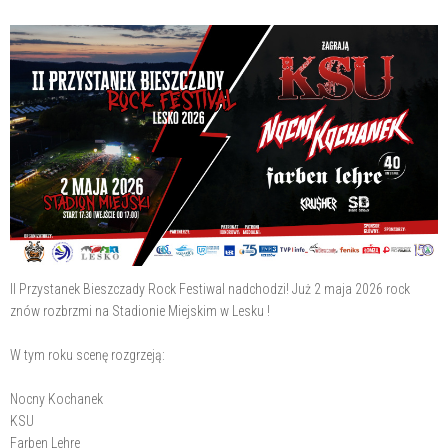
II Przystanek Bieszczady Rock Festiwal nadchodzi! Już 2 maja 2026 rock
znów rozbrzmi na Stadionie Miejskim w Lesku !
W tym roku scenę rozgrzeją:
Nocny Kochanek
KSU
Farben Lehre