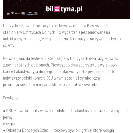
Ustrzycki Festiwal Rockowy to rockowy weekend w Bieszczadach na
stadionie w Ustrzykach Dolnych. To wydarzenie jest budowane na
autentycznym klimacie, energii publiczności i muzyce na żywo bez korpo-
ściemy.
Główna gwiazda festiwalu, KSU, zagra w Ustrzykach dwa razy, w dwóch
zupełnie różnych odsłonach. Pierwszego dnia zaprezentuje wyjątkowy
koncert akustyczny, a drugiego dnia klasyczny set z pełną energią. To
największy polski koncert KSU w tym sezonie i symboliczny
powrót „u siebie”, w miejscu z którego zespół się wywodzi.
Wystąpią:
● KSU – dwa koncerty w dwóch odsłonach: akustycznie oraz klasyczny set z
pełną
energią.
● Orkiestra Dorosłych Dzieci – rockowy żywioł i granie, które wciąga