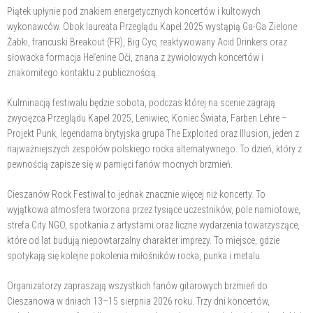
Piątek upłynie pod znakiem energetycznych koncertów i kultowych
wykonawców. Obok laureata Przeglądu Kapel 2025 wystąpią Ga-Ga Zielone
Żabki, francuski Breakout (FR), Big Cyc, reaktywowany Acid Drinkers oraz
słowacka formacja Heľenine Oči, znana z żywiołowych koncertów i
znakomitego kontaktu z publicznością.
Kulminacją festiwalu będzie sobota, podczas której na scenie zagrają
zwycięzca Przeglądu Kapel 2025, Leniwiec, Koniec Świata, Farben Lehre –
Projekt Punk, legendarna brytyjska grupa The Exploited oraz Illusion, jeden z
najważniejszych zespołów polskiego rocka alternatywnego. To dzień, który z
pewnością zapisze się w pamięci fanów mocnych brzmień.
Cieszanów Rock Festiwal to jednak znacznie więcej niż koncerty. To
wyjątkowa atmosfera tworzona przez tysiące uczestników, pole namiotowe,
strefa City NGO, spotkania z artystami oraz liczne wydarzenia towarzyszące,
które od lat budują niepowtarzalny charakter imprezy. To miejsce, gdzie
spotykają się kolejne pokolenia miłośników rocka, punka i metalu.
Organizatorzy zapraszają wszystkich fanów gitarowych brzmień do
Cieszanowa w dniach 13–15 sierpnia 2026 roku. Trzy dni koncertów,