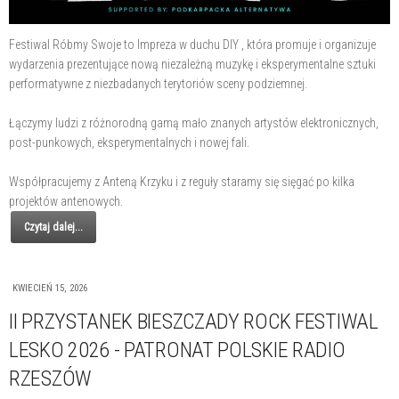
Festiwal Róbmy Swoje to Impreza w duchu DIY , która promuje i organizuje
wydarzenia prezentujące nową niezależną muzykę i eksperymentalne sztuki
performatywne z niezbadanych terytoriów sceny podziemnej.
Łączymy ludzi z różnorodną gamą mało znanych artystów elektronicznych,
post-punkowych, eksperymentalnych i nowej fali.
Współpracujemy z Anteną Krzyku i z reguły staramy się sięgać po kilka
projektów antenowych.
Czytaj dalej...
KWIECIEŃ 15, 2026
II PRZYSTANEK BIESZCZADY ROCK FESTIWAL
LESKO 2026 - PATRONAT POLSKIE RADIO
RZESZÓW