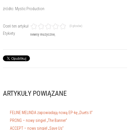
źródło: Mystic Production
Oceń ten artykuł
(0 głosów)
Etykiety
newsy muzyczne
ARTYKUŁY POWIĄZANE
FELINE MELINDA zapowiadają nową EP-kę „Duets II”
PRONG – nowy singiel „The Banner”
ACCEPT – nowy singiel „Save Us”