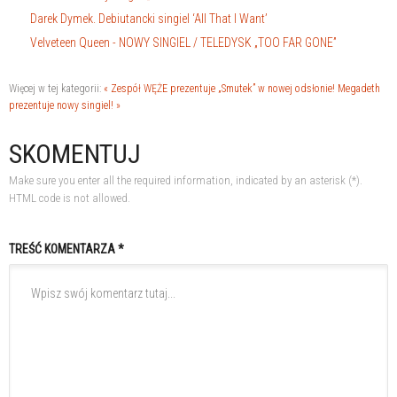
Darek Dymek. Debiutancki singiel ‘All That I Want’
Velveteen Queen - NOWY SINGIEL / TELEDYSK „TOO FAR GONE”
Więcej w tej kategorii:
« Zespół WĘŻE prezentuje „Smutek” w nowej odsłonie!
Megadeth
prezentuje nowy singiel! »
SKOMENTUJ
Make sure you enter all the required information, indicated by an asterisk (*).
HTML code is not allowed.
TREŚĆ KOMENTARZA *