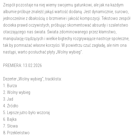
Zespół pozostaje na niej wierny swojemu gatunkowi, ale jak na każdym
albumie próbuje znaleźć jakąś wartość dodaną. Jest dynamicznie, surowo,
jednocześnie z dbałością o brzmienie i jakość kompozycji. Tekstowo zespół
docieka prawd oczywistych, próbując skomentować absurdy i szaleństwo
otaczającego nas świata. Świata zdominowanego przez kłamstwo,
manipulację rządzących i wielkie bigtechy rozgrywające nastroje społeczne,
tak by pomnażać własne korzyści. W powietrzu czuć zagładę, ale nim ona
nastąpi, warto posłuchać płyty „Wolny wybieg".
PREMIERA: 13.02.2026
Dezerter „Wolny wybieg", tracklista:
1. Burza
2. Wolny wybieg
3. Jad
4. Źródło
5. Lepsze jutro było wczoraj
6. Bajka
7. Słowa
8. Przekleństwo