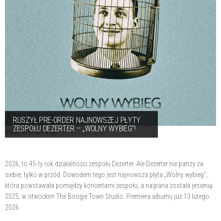
RUSZYŁ PRE-ORDER NAJNOWSZEJ PŁYTY
ZESPOŁU DEZERTER – „WOLNY WYBIEG”!
autor. K.Grabowski
2026, to 45-ty rok działalności zespołu Dezerter. Ale Dezerter nie patrzy za
siebie, tylko w przód. Dowodem tego jest najnowsza płyta „Wolny wybieg",
która powstawała pomiędzy koncertami zespołu, a nagrana została jesienią
2025, w otwockim The Boogie Town Studio. Premiera albumu już 13 lutego
2026.