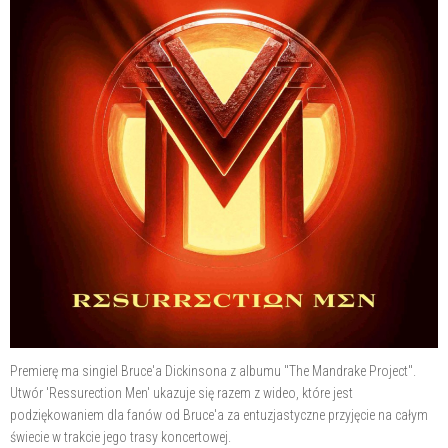
Premierę ma singiel Bruce'a Dickinsona z albumu "The Mandrake Project".
Utwór 'Ressurection Men' ukazuje się razem z wideo, które jest
podziękowaniem dla fanów od Bruce'a za entuzjastyczne przyjęcie na całym
świecie w trakcie jego trasy koncertowej.