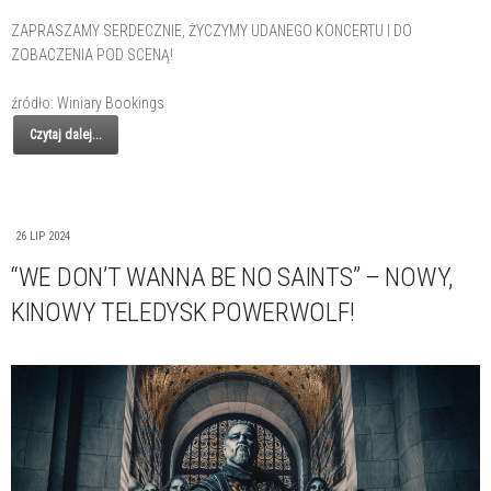
ZAPRASZAMY SERDECZNIE, ŻYCZYMY UDANEGO KONCERTU I DO
ZOBACZENIA POD SCENĄ!
źródło: Winiary Bookings
Czytaj dalej...
26 LIP 2024
“WE DON’T WANNA BE NO SAINTS” – NOWY,
KINOWY TELEDYSK POWERWOLF!