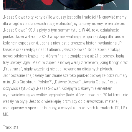
„Nasze Słowa to tylko tyle / Ile w duszy jest bólu i radości / Nienawiść mamy
dla wrogów / a dla swoich iluzję wolności", cytując wymowny refren utworu
„Nasze Słowa" KSU, z płyty o tym samym tytule. W 46. roku działalności
punkrockowi weterani z KSU wciąż nie zwalniają tempa i szykują dla fanów
kolejne niespodzianki. Jedną z nich jest pierwsze w historii wydanie na LP i
kasecie oraz reedycja na CD albumu „Nasze Słowa". Dodatkową atrakcją
nowej odsłony krążka, na którym finalnie znajdzie się aż 21 piosenek, będą
trzy utwory: „Igła i Mak", w zupełnie nowej wersji z refrenem, „King Kong" oraz
„Frustracja", nigdy wcześniej nie publikowane na oficjalnych płytach.
Jednocześnie znajdziemy tam znane szeroko punk-rockowej załodze numery
m.in. „Kto Cię obroni Polsko?", „Dziwne Drzewa", „Awaria Obrazu" oraz
oczywiście tytułowy „Nasze Słowa". Kolejnym ciekawym elementem
wydawnictwa są wszystkie oryginalne ślady, które pierwotnie, 20 lat temu, nie
weszły na płytę. Jest to o wiele lepiej brzmiący od pierwowzoru materiał,
wzbogacony o specjalne bonusy, a wszystko to w trzech formatach: CD, LP i
MC.
Tracklista