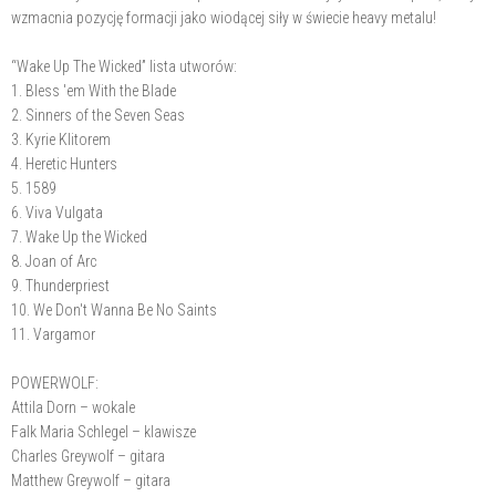
wzmacnia pozycję formacji jako wiodącej siły w świecie heavy metalu!
“Wake Up The Wicked” lista utworów:
1. Bless 'em With the Blade
2. Sinners of the Seven Seas
3. Kyrie Klitorem
4. Heretic Hunters
5. 1589
6. Viva Vulgata
7. Wake Up the Wicked
8. Joan of Arc
9. Thunderpriest
10. We Don't Wanna Be No Saints
11. Vargamor
POWERWOLF:
Attila Dorn – wokale
Falk Maria Schlegel – klawisze
Charles Greywolf – gitara
Matthew Greywolf – gitara