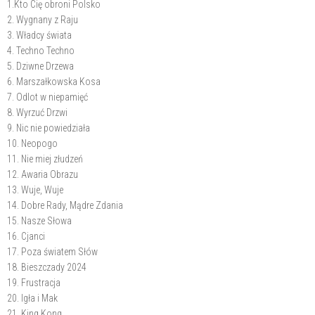
1.Kto Cię obroni Polsko
2. Wygnany z Raju
3. Władcy świata
4. Techno Techno
5. Dziwne Drzewa
6. Marszałkowska Kosa
7. Odlot w niepamięć
8. Wyrzuć Drzwi
9. Nic nie powiedziała
10. Neopogo
11. Nie miej złudzeń
12. Awaria Obrazu
13. Wuje, Wuje
14. Dobre Rady, Mądre Zdania
15. Nasze Słowa
16. Cjanci
17. Poza światem Słów
18. Bieszczady 2024
19. Frustracja
20. Igła i Mak
21. King Kong