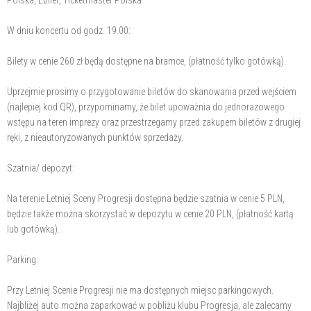
Polska, Ebilet, Ticketmaster Polska
W dniu koncertu od godz. 19.00:
Bilety w cenie 260 zł będą dostępne na bramce, (płatność tylko gotówką).
Uprzejmie prosimy o przygotowanie biletów do skanowania przed wejściem
(najlepiej kod QR), przypominamy, że bilet upoważnia do jednorazowego
wstępu na teren imprezy oraz przestrzegamy przed zakupem biletów z drugiej
ręki, z nieautoryzowanych punktów sprzedaży.
Szatnia/ depozyt:
Na terenie Letniej Sceny Progresji dostępna będzie szatnia w cenie 5 PLN,
będzie także można skorzystać w depozytu w cenie 20 PLN, (płatność kartą
lub gotówką).
Parking:
Przy Letniej Scenie Progresji nie ma dostępnych miejsc parkingowych.
Najbliżej auto można zaparkować w pobliżu klubu Progresja, ale zalecamy