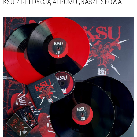
KSU Z REEDYCJĄ ALBUMU „NASZE SŁOWA"