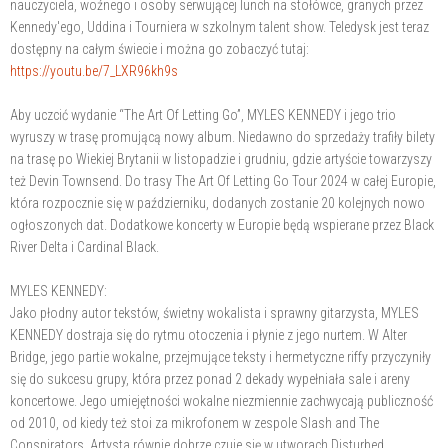
nauczyciela, woźnego i osoby serwującej lunch na stołówce, granych przez
Kennedy'ego, Uddina i Tourniera w szkolnym talent show. Teledysk jest teraz
dostępny na całym świecie i można go zobaczyć tutaj:
https://youtu.be/7_LXR96kh9s
Aby uczcić wydanie “The Art Of Letting Go”, MYLES KENNEDY i jego trio
wyruszy w trasę promującą nowy album. Niedawno do sprzedaży trafiły bilety
na trasę po Wiekiej Brytanii w listopadzie i grudniu, gdzie artyście towarzyszy
też Devin Townsend. Do trasy The Art Of Letting Go Tour 2024 w całej Europie,
która rozpocznie się w październiku, dodanych zostanie 20 kolejnych nowo
ogłoszonych dat. Dodatkowe koncerty w Europie będą wspierane przez Black
River Delta i Cardinal Black.
MYLES KENNEDY:
Jako płodny autor tekstów, świetny wokalista i sprawny gitarzysta, MYLES
KENNEDY dostraja się do rytmu otoczenia i płynie z jego nurtem. W Alter
Bridge, jego partie wokalne, przejmujące teksty i hermetyczne riffy przyczyniły
się do sukcesu grupy, która przez ponad 2 dekady wypełniała sale i areny
koncertowe. Jego umiejętności wokalne niezmiennie zachwycają publiczność
od 2010, od kiedy też stoi za mikrofonem w zespole Slash and The
Conspirators. Artysta równie dobrze czuje się w utworach Disturbed,