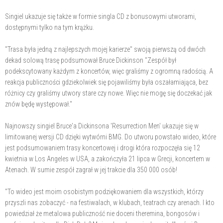
Singiel ukazuje się także w formie singla CD z bonusowymi utworami,
dostępnymi tylko na tym krążku.
"Trasa była jedną z najlepszych mojej karierze" swoją pierwszą od dwóch
dekad solową trasę podsumował Bruce Dickinson "Zespół był
podekscytowany każdym z koncertów, więc graliśmy z ogromną radością. A
reakcja publiczności gdziekolwiek się pojawiliśmy była oszałamiająca, bez
różnicy czy graliśmy utwory stare czy nowe. Więc nie mogę się doczekać jak
znów będę występował."
Najnowszy singiel Bruce'a Dickinsona 'Resurrection Men' ukazuje się w
limitowanej wersji CD dzięki wytwórni BMG. Do utworu powstało wideo, które
jest podsumowaniem trasy koncertowej i drogi która rozpoczęła się 12
kwietnia w Los Angeles w USA, a zakończyła 21 lipca w Grecji, koncertem w
Atenach. W sumie zespół zagrał w jej trakcie dla 350 000 osób!
"To wideo jest moim osobistym podziękowaniem dla wszystkich, którzy
przyszli nas zobaczyć - na festiwalach, w klubach, teatrach czy arenach. I kto
powiedział że metalowa publiczność nie doceni theremina, bongosów i