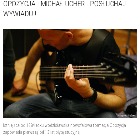
OPOZYCJA - MICHAŁ UCHER - POSŁUCHAJ
WYWIADU !
Istniejąca od 1984 roku wodzisławska nowofalowa formacja Opozycja
zapowiada pierwszą od 13 lat płytę studyjną.