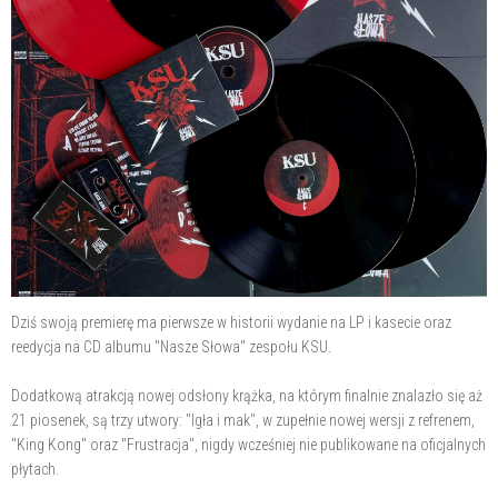
Dziś swoją premierę ma pierwsze w historii wydanie na LP i kasecie oraz
reedycja na CD albumu "Nasze Słowa" zespołu KSU.
Dodatkową atrakcją nowej odsłony krążka, na którym finalnie znalazło się aż
21 piosenek, są trzy utwory: "Igła i mak", w zupełnie nowej wersji z refrenem,
"King Kong" oraz "Frustracja", nigdy wcześniej nie publikowane na oficjalnych
płytach.