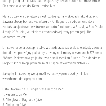
surfujących gitar a'la Dick Dale? Moja zdecydowanie doceniła!" mówi Bruce
Dickinson o wideo do 'Ressurection Men'.
Płyta CD zawiera trzy utwory i jest już dostępna w sklepach jako digipack.
Zawiera utwory bonusowe: 'Afterglow Of Ragnarok' i 'Abduction', które
zostały zarejestrowane w trakcie koncertu Dickinsona w Brazyli, w Sao Paulo,
4 maja 2024 roku, w trakcie międzynarodowej trasy promującej "The
Mandrake Project".
Limitowana seria dostępna tylko w przedsprzedaży w sklepie artysty zawiera
dodatkowo podwójny plakat stylizowany na filmowy o wymiarach 375mm x
285mm. Plakaty nawiązują do trzeciej serii komiksu Bruce'a "The Mandrake
Project", który swoją premierę miał 17 lipca dzięki wydawnictwu Z2.
Zakup tej limitowanej wersji możliwy jest wyłącznie pod tym linkiem:
www.themandrakeproject.com
Lista utworów na CD singla 'Ressurection Men':
1. Resurrection Men
2. Afterglow of Ragnarok (Live)
3. Abduction (Live)