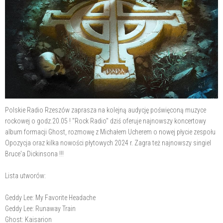
Polskie Radio Rzeszów zaprasza na kolejną audycję poświęconą muzyce
rockowej o godz.20.05 ! "Rock Radio" dziś oferuje najnowszy koncertowy
album formacji Ghost, rozmowę z Michałem Ucherem o nowej płycie zespołu
Opozycja oraz kilka nowości płytowych 2024 r. Zagra też najnowszy singiel
Bruce'a Dickinsona !!!
Lista utworów:
Geddy Lee: My Favorite Headache
Geddy Lee: Runaway Train
Ghost: Kaisarion