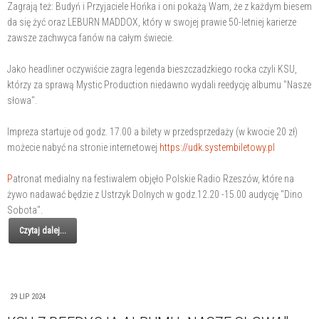
Zagrają też: Budyń i Przyjaciele Hońka i oni pokażą Wam, że z każdym biesem
da się żyć oraz LEBURN MADDOX, który w swojej prawie 50-letniej karierze
zawsze zachwyca fanów na całym świecie.
Jako headliner oczywiście zagra legenda bieszczadzkiego rocka czyli KSU,
którzy za sprawą Mystic Production niedawno wydali reedycję albumu "Nasze
słowa".
Impreza startuje od godz. 17.00 a bilety w przedsprzedaży (w kwocie 20 zł)
możecie nabyć na stronie internetowej
https://udk.systembiletowy.pl
P
atronat medialny na festiwalem objęło Polskie Radio Rzeszów, które na
żywo nadawać będzie z Ustrzyk Dolnych w godz.12.20 -15.00 audycję "Dino
Sobota".
Czytaj dalej...
29 LIP 2024