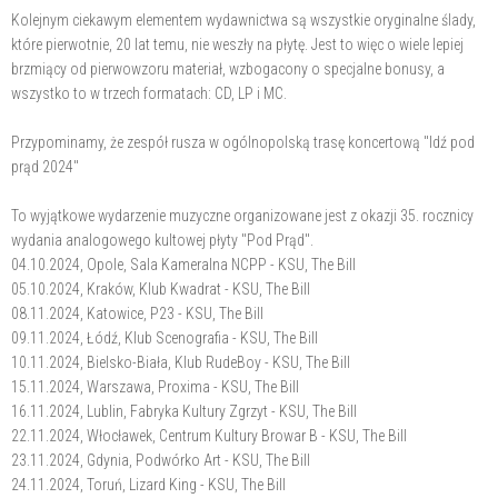
Kolejnym ciekawym elementem wydawnictwa są wszystkie oryginalne ślady,
które pierwotnie, 20 lat temu, nie weszły na płytę. Jest to więc o wiele lepiej
brzmiący od pierwowzoru materiał, wzbogacony o specjalne bonusy, a
wszystko to w trzech formatach: CD, LP i MC.
Przypominamy, że zespół rusza w ogólnopolską trasę koncertową "Idź pod
prąd 2024"
To wyjątkowe wydarzenie muzyczne organizowane jest z okazji 35. rocznicy
wydania analogowego kultowej płyty "Pod Prąd".
04.10.2024, Opole, Sala Kameralna NCPP - KSU, The Bill
05.10.2024, Kraków, Klub Kwadrat - KSU, The Bill
08.11.2024, Katowice, P23 - KSU, The Bill
09.11.2024, Łódź, Klub Scenografia - KSU, The Bill
10.11.2024, Bielsko-Biała, Klub RudeBoy - KSU, The Bill
15.11.2024, Warszawa, Proxima - KSU, The Bill
16.11.2024, Lublin, Fabryka Kultury Zgrzyt - KSU, The Bill
22.11.2024, Włocławek, Centrum Kultury Browar B - KSU, The Bill
23.11.2024, Gdynia, Podwórko Art - KSU, The Bill
24.11.2024, Toruń, Lizard King - KSU, The Bill