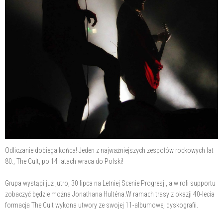
Odliczanie dobiega końca! Jeden z najważniejszych zespołów rockowych lat
80., The Cult, po 14 latach wraca do Polski!
Grupa wystąpi już jutro, 30 lipca na Letniej Scenie Progresji, a w roli supportu
zobaczyć będzie można Jonathana Hulténa.W ramach trasy z okazji 40-lecia
formacja The Cult wykona utwory ze swojej 11-albumowej dyskografii.