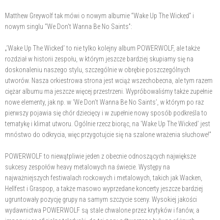
Matthew Greywolf tak mówi o nowym albumie “Wake Up The Wicked” i
nowym singlu “We Don't Wanna Be No Saints”:
„’Wake Up The Wicked’ to nie tylko kolejny album POWERWOLF, ale także
rozdział w historii zespołu, w którym jeszcze bardziej skupiamy się na
doskonaleniu naszego stylu, szczególnie w obrębie poszczególnych
utworów. Nasza orkiestrowa strona jest wciąż wszechobecna, ale tym razem
ciężar albumu ma jeszcze więcej przestrzeni. Wypróbowaliśmy także zupełnie
nowe elementy, jak np. w ‘We Don’t Wanna Be No Saints’, w którym po raz
pierwszy pojawia się chór dziecięcy i w zupełnie nowy sposób podkreśla to
tematykę i klimat utworu. Ogólnie rzecz biorąc, na ‘Wake Up The Wicked’ jest
mnóstwo do odkrycia, więc przygotujcie się na szalone wrażenia słuchowe!”
POWERWOLF to niewątpliwie jeden z obecnie odnoszących największe
sukcesy zespołów heavy metalowych na świecie. Występy na
najważniejszych festiwalach rockowych i metalowych, takich jak Wacken,
Hellfest i Graspop, a także masowo wyprzedane koncerty jeszcze bardziej
ugruntowały pozycję grupy na samym szczycie sceny. Wysokiej jakości
wydawnictwa POWERWOLF są stale chwalone przez krytyków i fanów, a