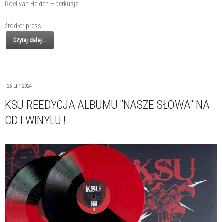
Roel van Helden – perkusja
źródło: press
Czytaj dalej...
26 LIP 2024
KSU REEDYCJA ALBUMU "NASZE SŁOWA" NA
CD I WINYLU !