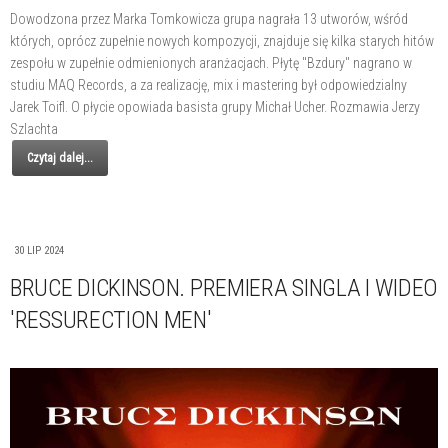
Dowodzona przez Marka Tomkowicza grupa nagrała 13 utworów, wśród
których, oprócz zupełnie nowych kompozycji, znajduje się kilka starych hitów
zespołu w zupełnie odmienionych aranżacjach. Płytę "Bzdury" nagrano w
studiu MAQ Records, a za realizację, mix i mastering był odpowiedzialny
Jarek Toifl. O płycie opowiada basista grupy Michał Ucher. Rozmawia Jerzy
Szlachta
Czytaj dalej...
30 LIP 2024
BRUCE DICKINSON. PREMIERA SINGLA I WIDEO
'RESSURECTION MEN'