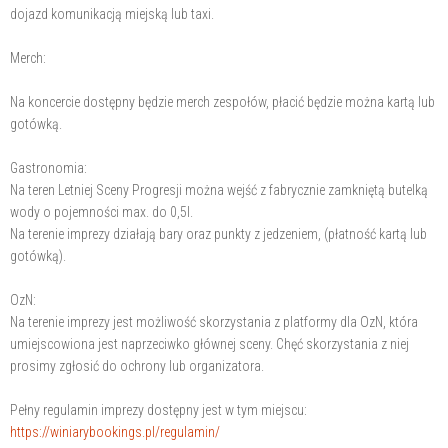
dojazd komunikacją miejską lub taxi.
Merch:
Na koncercie dostępny będzie merch zespołów, płacić będzie można kartą lub
gotówką.
Gastronomia:
Na teren Letniej Sceny Progresji można wejść z fabrycznie zamkniętą butelką
wody o pojemności max. do 0,5l.
Na terenie imprezy działają bary oraz punkty z jedzeniem, (płatność kartą lub
gotówką).
OzN:
Na terenie imprezy jest możliwość skorzystania z platformy dla OzN, która
umiejscowiona jest naprzeciwko głównej sceny. Chęć skorzystania z niej
prosimy zgłosić do ochrony lub organizatora.
Pełny regulamin imprezy dostępny jest w tym miejscu:
https://winiarybookings.pl/regulamin/