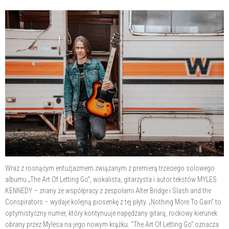
Wraz z rosnącym entuzjazmem związanym z premierą trzeciego solowego
albumu „The Art Of Letting Go”, wokalista, gitarzysta i autor tekstów MYLES
KENNEDY – znany ze współpracy z zespołami Alter Bridge i Slash and the
Conspirators – wydaje kolejną piosenkę z tej płyty. „Nothing More To Gain” to
optymistyczny numer, który kontynuuje napędzany gitarą, rockowy kierunek
obrany przez Mylesa na jego nowym krążku. “The Art Of Letting Go” oznacza