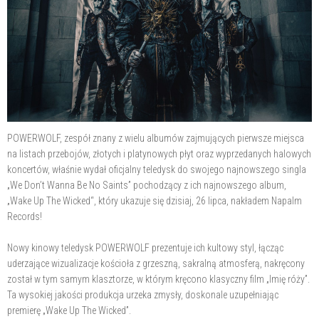
POWERWOLF, zespół znany z wielu albumów zajmujących pierwsze miejsca
na listach przebojów, złotych i platynowych płyt oraz wyprzedanych halowych
koncertów, właśnie wydał oficjalny teledysk do swojego najnowszego singla
„We Don’t Wanna Be No Saints” pochodzący z ich najnowszego album,
„Wake Up The Wicked“, który ukazuje się dzisiaj, 26 lipca, nakładem Napalm
Records!
Nowy kinowy teledysk POWERWOLF prezentuje ich kultowy styl, łącząc
uderzające wizualizacje kościoła z grzeszną, sakralną atmosferą, nakręcony
został w tym samym klasztorze, w którym kręcono klasyczny film „Imię róży”.
Ta wysokiej jakości produkcja urzeka zmysły, doskonale uzupełniając
premierę „Wake Up The Wicked”.