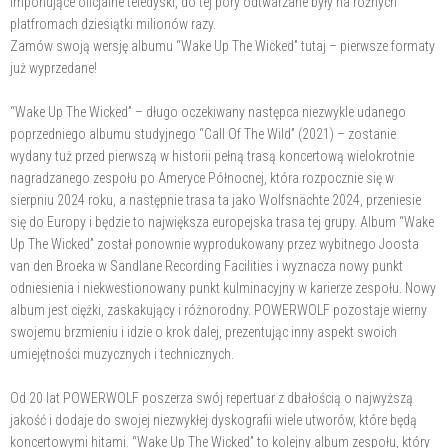
imponujące oficjalne teledyski, do tej pory odtwarzane były na różnych
platfromach dziesiątki milionów razy.
Zamów swoją wersję albumu “Wake Up The Wicked” tutaj – pierwsze formaty
już wyprzedane!
“Wake Up The Wicked” – długo oczekiwany następca niezwykle udanego
poprzedniego albumu studyjnego “Call Of The Wild” (2021) – zostanie
wydany tuż przed pierwszą w historii pełną trasą koncertową wielokrotnie
nagradzanego zespołu po Ameryce Północnej, która rozpocznie się w
sierpniu 2024 roku, a następnie trasa ta jako Wolfsnächte 2024, przeniesie
się do Europy i będzie to największa europejska trasa tej grupy. Album “Wake
Up The Wicked” został ponownie wyprodukowany przez wybitnego Joosta
van den Broeka w Sandlane Recording Facilities i wyznacza nowy punkt
odniesienia i niekwestionowany punkt kulminacyjny w karierze zespołu. Nowy
album jest ciężki, zaskakujący i różnorodny. POWERWOLF pozostaje wierny
swojemu brzmieniu i idzie o krok dalej, prezentując inny aspekt swoich
umiejętności muzycznych i technicznych.
Od 20 lat POWERWOLF poszerza swój repertuar z dbałością o najwyższą
jakość i dodaje do swojej niezwykłej dyskografii wiele utworów, które będą
koncertowymi hitami. “Wake Up The Wicked” to kolejny album zespołu, który