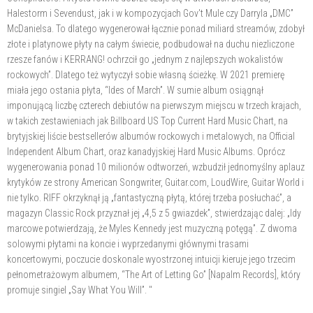
Halestorm i Sevendust, jak i w kompozycjach Gov't Mule czy Darryla „DMC”
McDanielsa. To dlatego wygenerował łącznie ponad miliard streamów, zdobył
złote i platynowe płyty na całym świecie, podbudował na duchu niezliczone
rzesze fanów i KERRANG! ochrzcił go „jednym z najlepszych wokalistów
rockowych”. Dlatego też wytyczył sobie własną ścieżkę. W 2021 premierę
miała jego ostania płyta, “Ides of March”. W sumie album osiągnął
imponującą liczbę czterech debiutów na pierwszym miejscu w trzech krajach,
w takich zestawieniach jak Billboard US Top Current Hard Music Chart, na
brytyjskiej liście bestsellerów albumów rockowych i metalowych, na Official
Independent Album Chart, oraz kanadyjskiej Hard Music Albums. Oprócz
wygenerowania ponad 10 milionów odtworzeń, wzbudził jednomyślny aplauz
krytyków ze strony American Songwriter, Guitar.com, LoudWire, Guitar World i
nie tylko. RIFF okrzyknął ją „fantastyczną płytą, której trzeba posłuchać”, a
magazyn Classic Rock przyznał jej „4,5 z 5 gwiazdek”, stwierdzając dalej: „Idy
marcowe potwierdzają, że Myles Kennedy jest muzyczną potęgą”. Z dwoma
solowymi płytami na koncie i wyprzedanymi głównymi trasami
koncertowymi, poczucie doskonale wyostrzonej intuicji kieruje jego trzecim
pełnometrażowym albumem, “The Art of Letting Go” [Napalm Records], który
promuje singiel „Say What You Will”. "