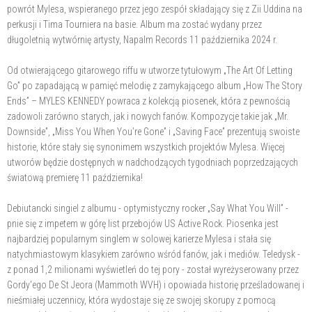
powrót Mylesa, wspieranego przez jego zespół składający się z Zii Uddina na
perkusji i Tima Tourniera na basie. Album ma zostać wydany przez
długoletnią wytwórnię artysty, Napalm Records 11 października 2024 r.
Od otwierającego gitarowego riffu w utworze tytułowym „The Art Of Letting
Go” po zapadającą w pamięć melodię z zamykającego album „How The Story
Ends” – MYLES KENNEDY powraca z kolekcją piosenek, która z pewnością
zadowoli zarówno starych, jak i nowych fanów. Kompozycje takie jak „Mr.
Downside”, „Miss You When You’re Gone” i „Saving Face” prezentują swoiste
historie, które stały się synonimem wszystkich projektów Mylesa. Więcej
utworów będzie dostępnych w nadchodzących tygodniach poprzedzających
światową premierę 11 października!
Debiutancki singiel z albumu - optymistyczny rocker „Say What You Will” -
pnie się z impetem w górę list przebojów US Active Rock. Piosenka jest
najbardziej popularnym singlem w solowej karierze Mylesa i stała się
natychmiastowym klasykiem zarówno wśród fanów, jak i mediów. Teledysk -
z ponad 1,2 milionami wyświetleń do tej pory - został wyreżyserowany przez
Gordy'ego De St Jeora (Mammoth WVH) i opowiada historię prześladowanej i
nieśmiałej uczennicy, która wydostaje się ze swojej skorupy z pomocą