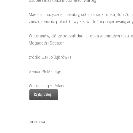
osobie i maskotka Motörhead, Warpig
Maestro muzycznej makabry, sułtan shock rocka, Rob Zombi
zniszczenie na polach bitwy z zawartością inspirowaną art
Weteranów, którzy poczuli ducha rocka w ubiegłym roku uci
Megadeth i Sabaton.
źródło: Jakub Dąbrówka
Senior PR Manager
Wargaming – Poland
Czytaj dalej...
24 LIP 2024