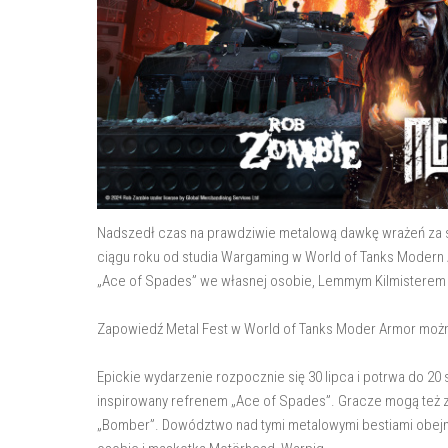
Nadszedł czas na prawdziwie metalową dawkę wrażeń za 
ciągu roku od studia Wargaming w World of Tanks Modern
„Ace of Spades” we własnej osobie, Lemmym Kilmisterem 
Zapowiedź Metal Fest w World of Tanks Moder Armor możn
Epickie wydarzenie rozpocznie się 30 lipca i potrwa do 20
inspirowany refrenem „Ace of Spades”. Gracze mogą też zd
„Bomber”. Dowództwo nad tymi metalowymi bestiami obe