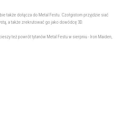
e także dołącza do Metal Festu. Czołgistom przyjdzie siać
ystą, a także zrekrutować go jako dowódcę 3D.
eszy też powrót tytanów Metal Festu w sierpniu - Iron Maiden,