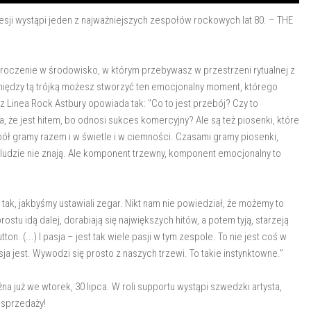
gresji wystąpi jeden z najważniejszych zespołów rockowych lat 80. – THE
wkroczenie w środowisko, w którym przebywasz w przestrzeni rytualnej z
omiędzy tą trójką możesz stworzyć ten emocjonalny moment, którego
 Linea Rock Astbury opowiada tak: "Co to jest przebój? Czy to
a, że jest hitem, bo odnosi sukces komercyjny? Ale są też piosenki, które
spół gramy razem i w świetle i w ciemności. Czasami gramy piosenki,
 ludzie nie znają. Ale komponent trzewny, komponent emocjonalny to
tak, jakbyśmy ustawiali zegar. Nikt nam nie powiedział, że możemy to
tu idą dalej, dorabiają się największych hitów, a potem tyją, starzeją
ton. (...) I pasja – jest tak wiele pasji w tym zespole. To nie jest coś w
sja jest. Wywodzi się prosto z naszych trzewi. To takie instynktowne.”
już we wtorek, 30 lipca. W roli supportu wystąpi szwedzki artysta,
 sprzedaży!