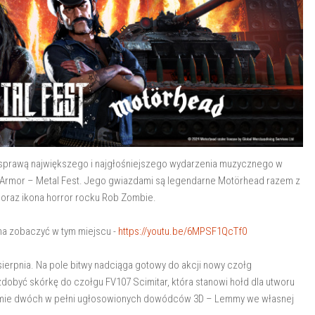
sprawą największego i najgłośniejszego wydarzenia muzycznego w
 Armor – Metal Fest. Jego gwiazdami są legendarne Motörhead razem z
oraz ikona horror rocku Rob Zombie.
a zobaczyć w tym miejscu -
https://youtu.be/6MPSF1QcTf0
 sierpnia. Na pole bitwy nadciąga gotowy do akcji nowy czołg
obyć skórkę do czołgu FV107 Scimitar, która stanowi hołd dla utworu
jmie dwóch w pełni ugłosowionych dowódców 3D – Lemmy we własnej