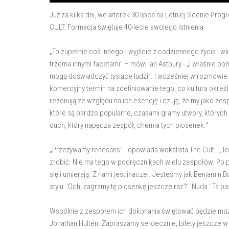
Już za kilka dni, we wtorek 30 lipca na Letniej Scenie Pro
CULT. Formacja świętuje 40-lecie swojego istnienia:
„To zupełnie coś innego - wyjście z codziennego życia i 
trzema innymi facetami” – mówi Ian Astbury - „I właśnie p
mogą doświadczyć tysiące ludzi”. I wcześniej w rozmowie z
komercyjny termin na zdefiniowanie tego, co kultura określ
rezonują ze względu na ich esencję i czuję, że my jako ze
które są bardzo popularne, czasami gramy utwory, których
duch, który napędza zespół, chemia tych piosenek."
„Przeżywamy renesans" - opowiada wokalista The Cult - „To 
zrobić. Nie ma tego w podręcznikach wielu zespołów. Po pros
się i umierają. Z nami jest inaczej. Jesteśmy jak Benjamin But
stylu: 'Och, zagramy tę piosenkę jeszcze raz?' 'Nuda.' Ta pa
Wspólnie z zespołem ich dokonania świętować będzie można 
Jonathan Hultén. Zapraszamy serdecznie, bilety jeszcze w