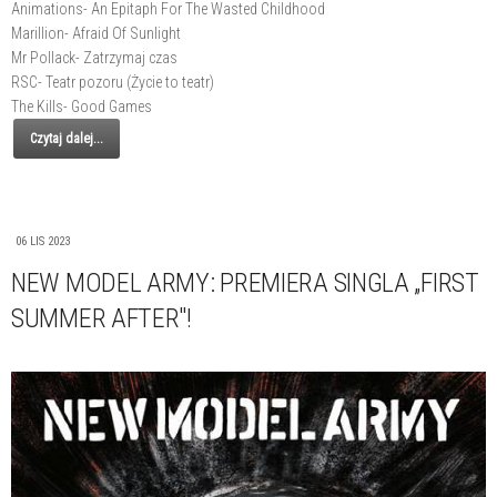
Animations- An Epitaph For The Wasted Childhood
Marillion- Afraid Of Sunlight
Mr Pollack- Zatrzymaj czas
RSC- Teatr pozoru (Życie to teatr)
The Kills- Good Games
Czytaj dalej...
06 LIS 2023
NEW MODEL ARMY: PREMIERA SINGLA „FIRST
SUMMER AFTER"!