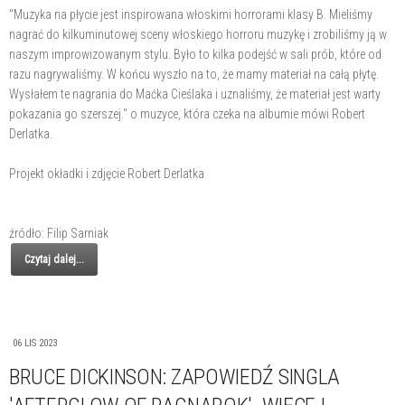
"Muzyka na płycie jest inspirowana włoskimi horrorami klasy B. Mieliśmy
nagrać do kilkuminutowej sceny włoskiego horroru muzykę i zrobiliśmy ją w
naszym improwizowanym stylu. Było to kilka podejść w sali prób, które od
razu nagrywaliśmy. W końcu wyszło na to, że mamy materiał na całą płytę.
Wysłałem te nagrania do Maćka Cieślaka i uznaliśmy, że materiał jest warty
pokazania go szerszej." o muzyce, która czeka na albumie mówi Robert
Derlatka.
Projekt okładki i zdjęcie Robert Derlatka
źródło: Filip Sarniak
Czytaj dalej...
06 LIS 2023
BRUCE DICKINSON: ZAPOWIEDŹ SINGLA