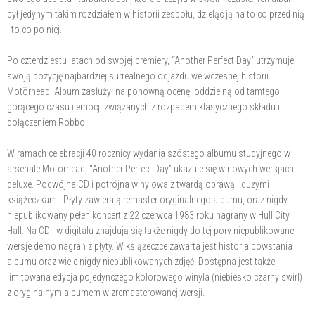
był jedynym takim rozdziałem w historii zespołu, dzieląc ją na to co przed nią
i to co po niej.
Po czterdziestu latach od swojej premiery, “Another Perfect Day” utrzymuje
swoją pozycję najbardziej surrealnego odjazdu we wczesnej historii
Motörhead. Album zasłużył na ponowną ocenę, oddzielną od tamtego
gorącego czasu i emocji związanych z rozpadem klasycznego składu i
dołączeniem Robbo.
W ramach celebracji 40 rocznicy wydania szóstego albumu studyjnego w
arsenale Motörhead, “Another Perfect Day” ukazuje się w nowych wersjach
deluxe. Podwójna CD i potrójna winylowa z twardą oprawą i dużymi
książeczkami. Płyty zawierają remaster oryginalnego albumu, oraz nigdy
niepublikowany pełen koncert z 22 czerwca 1983 roku nagrany w Hull City
Hall. Na CD i w digitalu znajdują się także nigdy do tej pory niepublikowane
wersje demo nagrań z płyty. W książeczce zawarta jest historia powstania
albumu oraz wiele nigdy niepublikowanych zdjęć. Dostępna jest także
limitowana edycja pojedynczego kolorowego winyla (niebiesko czarny swirl)
z oryginalnym albumem w zremasterowanej wersji.