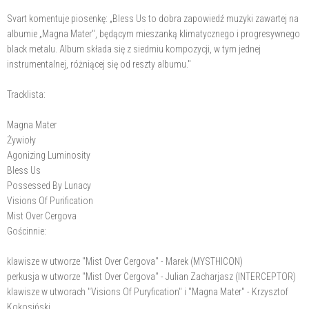
Svart komentuje piosenkę: „Bless Us to dobra zapowiedź muzyki zawartej na
albumie „Magna Mater", będącym mieszanką klimatycznego i progresywnego
black metalu. Album składa się z siedmiu kompozycji, w tym jednej
instrumentalnej, różniącej się od reszty albumu."
Tracklista:
Magna Mater
Żywioły
Agonizing Luminosity
Bless Us
Possessed By Lunacy
Visions Of Purification
Mist Over Cergova
Gościnnie:
klawisze w utworze "Mist Over Cergova" - Marek (MYSTHICON)
perkusja w utworze "Mist Over Cergova" - Julian Zacharjasz (INTERCEPTOR)
klawisze w utworach "Visions Of Puryfication" i "Magna Mater" - Krzysztof
Kokosiński