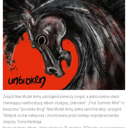
Zespół New Model Army udostępnił pierwszy singiel, a jednocześnie utwór
otwierający nadchodzący album studyjny „Unbroken". „First Summer After" to
klasyczna "piosenka drogi" New Model Army, pełna zwrotów akcji i przygód.
Teledysk został nakręcony i zmontowany przez stałego współpracownika
zespołu, Toma Hardinga.