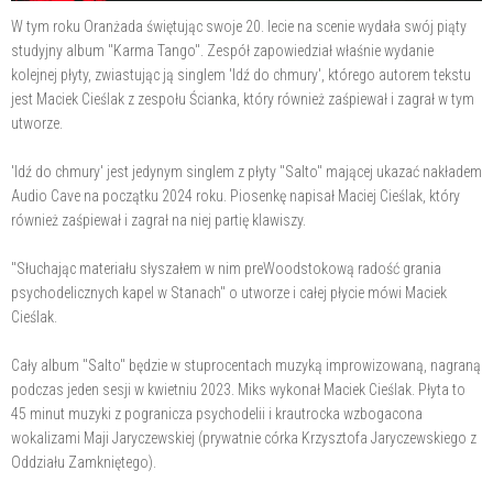
W tym roku Oranżada świętując swoje 20. lecie na scenie wydała swój piąty
studyjny album "Karma Tango". Zespół zapowiedział właśnie wydanie
kolejnej płyty, zwiastując ją singlem 'Idź do chmury', którego autorem tekstu
jest Maciek Cieślak z zespołu Ścianka, który również zaśpiewał i zagrał w tym
utworze.
'Idź do chmury' jest jedynym singlem z płyty "Salto" mającej ukazać nakładem
Audio Cave na początku 2024 roku. Piosenkę napisał Maciej Cieślak, który
również zaśpiewał i zagrał na niej partię klawiszy.
"Słuchając materiału słyszałem w nim preWoodstokową radość grania
psychodelicznych kapel w Stanach" o utworze i całej płycie mówi Maciek
Cieślak.
Cały album "Salto" będzie w stuprocentach muzyką improwizowaną, nagraną
podczas jeden sesji w kwietniu 2023. Miks wykonał Maciek Cieślak. Płyta to
45 minut muzyki z pogranicza psychodelii i krautrocka wzbogacona
wokalizami Maji Jaryczewskiej (prywatnie córka Krzysztofa Jaryczewskiego z
Oddziału Zamkniętego).