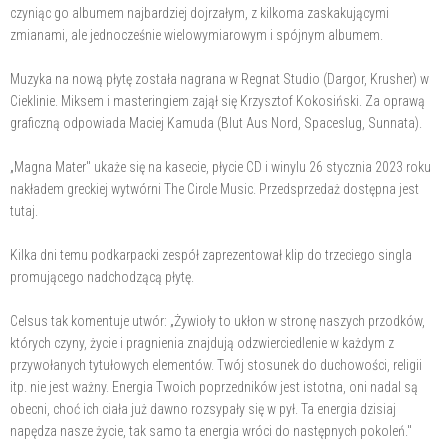
czyniąc go albumem najbardziej dojrzałym, z kilkoma zaskakującymi
zmianami, ale jednocześnie wielowymiarowym i spójnym albumem.
Muzyka na nową płytę została nagrana w Regnat Studio (Dargor, Krusher) w
Cieklinie. Miksem i masteringiem zajął się Krzysztof Kokosiński. Za oprawą
graficzną odpowiada Maciej Kamuda (Blut Aus Nord, Spaceslug, Sunnata).
„Magna Mater" ukaże się na kasecie, płycie CD i winylu 26 stycznia 2023 roku
nakładem greckiej wytwórni The Circle Music. Przedsprzedaż dostępna jest
tutaj.
Kilka dni temu podkarpacki zespół zaprezentował klip do trzeciego singla
promującego nadchodzącą płytę.
Celsus tak komentuje utwór: „Żywioły to ukłon w stronę naszych przodków,
których czyny, życie i pragnienia znajdują odzwierciedlenie w każdym z
przywołanych tytułowych elementów. Twój stosunek do duchowości, religii
itp. nie jest ważny. Energia Twoich poprzedników jest istotna, oni nadal są
obecni, choć ich ciała już dawno rozsypały się w pył. Ta energia dzisiaj
napędza nasze życie, tak samo ta energia wróci do następnych pokoleń."