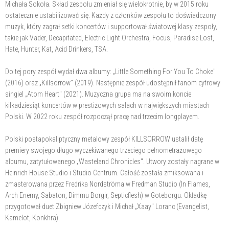
Michała Sokoła. Skład zespołu zmieniał się wielokrotnie, by w 2015 roku
ostatecznie ustabilizować się. Każdy z członków zespołu to doświadczony
muzyk, który zagrał setki koncertów i supportował światowej klasy zespoły,
takie jak Vader, Decapitated, Electric Light Orchestra, Focus, Paradise Lost,
Hate, Hunter, Kat, Acid Drinkers, TSA.
Do tej pory zespół wydał dwa albumy: „Little Something For You To Choke"
(2016) oraz „Killsorrow" (2019). Następnie zespół udostępnił fanom cyfrowy
singiel „Atom Heart" (2021). Muzyczna grupa ma na swoim koncie
kilkadziesiąt koncertów w prestiżowych salach w największych miastach
Polski. W 2022 roku zespół rozpoczął pracę nad trzecim longplayem.
Polski postapokaliptyczny metalowy zespół KILLSORROW ustalił datę
premiery swojego długo wyczekiwanego trzeciego pełnometrażowego
albumu, zatytułowanego „Wasteland Chronicles". Utwory zostały nagrane w
Heinrich House Studio i Studio Centrum. Całość została zmiksowana i
zmasterowana przez Fredrika Nordströma w Fredman Studio (In Flames,
Arch Enemy, Sabaton, Dimmu Borgir, Septicflesh) w Goteborgu. Okładkę
przygotował duet Zbigniew Józefczyk i Michał „Xaay" Loranc (Evangelist,
Kamelot, Konkhra).