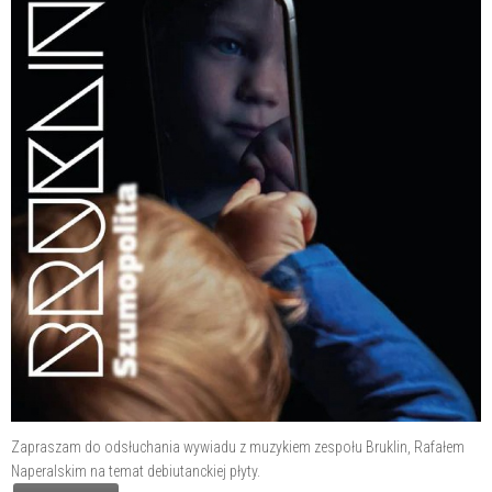
Zapraszam do odsłuchania wywiadu z muzykiem zespołu Bruklin, Rafałem
Naperalskim na temat debiutanckiej płyty.