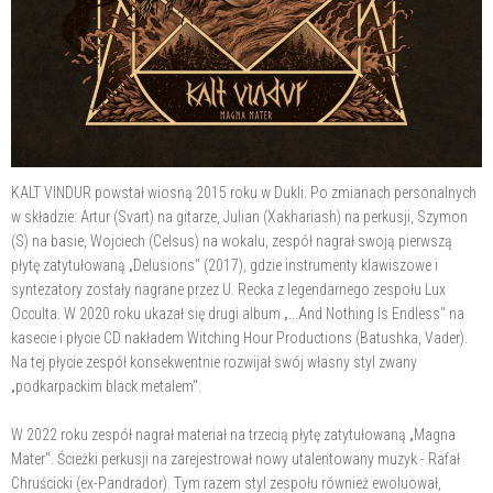
KALT VINDUR powstał wiosną 2015 roku w Dukli. Po zmianach personalnych
w składzie: Artur (Svart) na gitarze, Julian (Xakhariash) na perkusji, Szymon
(S) na basie, Wojciech (Celsus) na wokalu, zespół nagrał swoją pierwszą
płytę zatytułowaną „Delusions" (2017), gdzie instrumenty klawiszowe i
syntezatory zostały nagrane przez U. Recka z legendarnego zespołu Lux
Occulta. W 2020 roku ukazał się drugi album „...And Nothing Is Endless" na
kasecie i płycie CD nakładem Witching Hour Productions (Batushka, Vader).
Na tej płycie zespół konsekwentnie rozwijał swój własny styl zwany
„podkarpackim black metalem".
W 2022 roku zespół nagrał materiał na trzecią płytę zatytułowaną „Magna
Mater". Ścieżki perkusji na zarejestrował nowy utalentowany muzyk - Rafał
Chruścicki (ex-Pandrador). Tym razem styl zespołu również ewoluował,