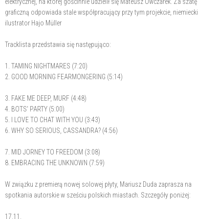
elektrycznej, na której gościnnie udzielił się Mateusz Owczarek. Za szatę
graficzną odpowiada stale współpracujący przy tym projekcie, niemiecki
ilustrator Hajo Müller
Tracklista przedstawia się następująco:
1. TAMING NIGHTMARES (7:20)
2. GOOD MORNING FEARMONGERING (5:14)
3. FAKE ME DEEP, MURF (4:48)
4. BOTS' PARTY (5:00)
5. I LOVE TO CHAT WITH YOU (3:43)
6. WHY SO SERIOUS, CASSANDRA? (4:56)
7. MID JORNEY TO FREEDOM (3:08)
8. EMBRACING THE UNKNOWN (7:59)
W związku z premierą nowej solowej płyty, Mariusz Duda zaprasza na
spotkania autorskie w sześciu polskich miastach. Szczegóły poniżej:
17.11.