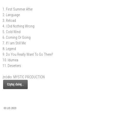
1. First Summer After
2. Language
3. Reload
4. I Did Nothing Wrong
5. Cold Wind
6. Coming Or Going
7. If I am Still Me
8. Legend
9. Do You Really Want To Go There?
10. Idumea
11. Deserters
źródło: MYSTIC PRODUCTION
Czytaj dalej...
03 LIS 2023