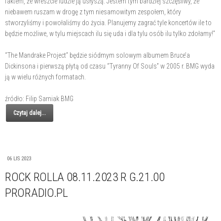
faktem, że wreszcie ludzie ją usłyszą. Jestem tym bardziej szczęśliwy, że
niebawem ruszam w drogę z tym niesamowitym zespołem, który
stworzyliśmy i powołaliśmy do życia. Planujemy zagrać tyle koncertów ile to
będzie możliwe, w tylu miejscach ilu się uda i dla tylu osób ilu tylko zdołamy!”
“The Mandrake Project” będzie siódmym solowym albumem Bruce’a
Dickinsona i pierwszą płytą od czasu “Tyranny Of Souls” w 2005 r. BMG wyda
ją w wielu różnych formatach.
źródło: Filip Sarniak BMG
Czytaj dalej...
06 LIS 2023
ROCK ROLLA 08.11.2023 R G.21.00
PRORADIO.PL