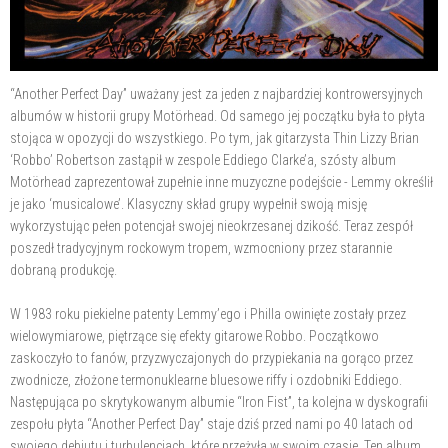
“Another Perfect Day” uważany jest za jeden z najbardziej kontrowersyjnych
albumów w historii grupy Motörhead. Od samego jej początku była to płyta
stojąca w opozycji do wszystkiego. Po tym, jak gitarzysta Thin Lizzy Brian
‘Robbo’ Robertson zastąpił w zespole Eddiego Clarke’a, szósty album
Motörhead zaprezentował zupełnie inne muzyczne podejście - Lemmy określił
je jako ‘musicalowe’. Klasyczny skład grupy wypełnił swoją misję
wykorzystując pełen potencjał swojej nieokrzesanej dzikość. Teraz zespół
poszedł tradycyjnym rockowym tropem, wzmocniony przez starannie
dobraną produkcję.
W 1983 roku piekielne patenty Lemmy’ego i Philla owinięte zostały przez
wielowymiarowe, piętrzące się efekty gitarowe Robbo. Początkowo
zaskoczyło to fanów, przyzwyczajonych do przypiekania na gorąco przez
zwodnicze, złożone termonuklearne bluesowe riffy i ozdobniki Eddiego.
Następująca po skrytykowanym albumie “Iron Fist”, ta kolejna w dyskografii
zespołu płyta “Another Perfect Day” staje dziś przed nami po 40 latach od
swojego debiutu i turbulencjach, które przeżyła w swoim czasie. Ten album