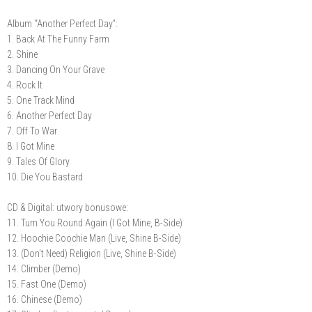
Album “Another Perfect Day”:
1. Back At The Funny Farm
2. Shine
3. Dancing On Your Grave
4. Rock It
5. One Track Mind
6. Another Perfect Day
7. Off To War
8. I Got Mine
9. Tales Of Glory
10. Die You Bastard
CD & Digital: utwory bonusowe:
11. Turn You Round Again (I Got Mine, B-Side)
12. Hoochie Coochie Man (Live, Shine B-Side)
13. (Don't Need) Religion (Live, Shine B-Side)
14. Climber (Demo)
15. Fast One (Demo)
16. Chinese (Demo)