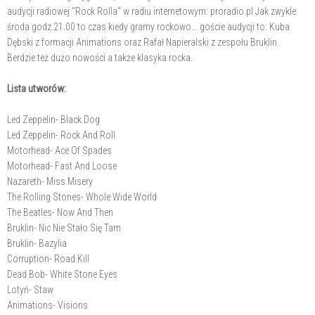
audycji radiowej "Rock Rolla" w radiu internetowym: proradio.pl Jak zwykle
środa godz.21.00 to czas kiedy gramy rockowo... goście audycji to: Kuba
Dębski z formacji Animations oraz Rafał Napieralski z zespołu Bruklin.
Berdzie też dużo nowości a także klasyka rocka.
Lista utworów:
Led Zeppelin- Black Dog
Led Zeppelin- Rock And Roll
Motorhead- Ace Of Spades
Motorhead- Fast And Loose
Nazareth- Miss Misery
The Rolling Stones- Whole Wide World
The Beatles- Now And Then
Bruklin- Nic Nie Stało Się Tam
Bruklin- Bazylia
Corruption- Road Kill
Dead Bob- White Stone Eyes
Lotyń- Staw
Animations- Visions