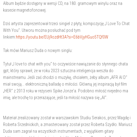
Album będzie dostępny w wersji CD, na 180. gramowym winylu oraz na
kasecie magnetofonowej.
Dziś artysta zaprezentował trzeci singiel z płyty, kompozycję „I Love To Chat
With You". Utworu można posłuchać pod tym
linkiem:
https://youtu.be/EUj9ozdHt3A?si=E6bVjyHGuo5TQf0W
Tak mówi Mariusz Duda o nowym singlu:
Tytuł „I love to chat with you" to oczywiście nawiązanie do słynnego chata
gpt, który sprawił, że w roku 2023 sztuczna inteligencja weszła do
mainstreamu. Jeśli zaś chodzi o muzykę, chciałem, żeby album „AFR AI D"
miał swoją... elektroniczną balladę o miłości. Główną jej inspiracją był film
„HER" z 2013 roku w reżyserii Spike Jonze'a. Podobno miłość niejedno ma
imię, ale trochę to przerażające, jeśli ta miłość nazywa się „AI".
Materiał zrealizowany został w warszawskim Studiu Serakos, przez Magdę i
Roberta Srzednickich, a zmasterowany został przez Roberta Szydło. Mariusz
Duda sam zagrał na wszystkich instrumentach, z wyjątkiem gitary