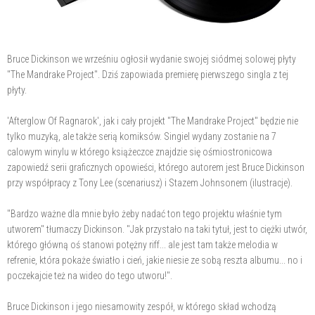
Bruce Dickinson we wrześniu ogłosił wydanie swojej siódmej solowej płyty
"The Mandrake Project". Dziś zapowiada premierę pierwszego singla z tej
płyty.
'Afterglow Of Ragnarok', jak i cały projekt "The Mandrake Project" będzie nie
tylko muzyką, ale także serią komiksów. Singiel wydany zostanie na 7
calowym winylu w którego książeczce znajdzie się ośmiostronicowa
zapowiedź serii graficznych opowieści, którego autorem jest Bruce Dickinson
przy współpracy z Tony Lee (scenariusz) i Stazem Johnsonem (ilustracje).
"Bardzo ważne dla mnie było żeby nadać ton tego projektu właśnie tym
utworem" tłumaczy Dickinson. "Jak przystało na taki tytuł, jest to ciężki utwór,
którego główną oś stanowi potężny riff... ale jest tam także melodia w
refrenie, która pokaże światło i cień, jakie niesie ze sobą reszta albumu... no i
poczekajcie też na wideo do tego utworu!".
Bruce Dickinson i jego niesamowity zespół, w którego skład wchodzą