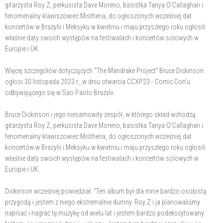
gitarzysta Roy Z, perkusista Dave Moreno, basistka Tanya O'Callaghan i
fenomenalny klawiszowiec Mistheria, do ogłoszonych wcześniej dat
koncertów w Brazylii i Meksyku w kwietniu i maju przyszłego roku ogłosili
właśnie daty swoich występów na festiwalach i koncertów solowych w
Europie i UK.
Więcej szczegółów dotyczących “The Mandrake Project” Bruce Dickinson
ogłosi 30 listopada 2023 r., w dniu otwarcia CCXP23 - Comic Con’u
odbywającego się w Sao Paolo Brazylii.
Bruce Dickinson i jego niesamowity zespół, w którego skład wchodzą
gitarzysta Roy Z, perkusista Dave Moreno, basistka Tanya O’Callaghan i
fenomenalny klawiszowiec Mistheria, do ogłoszonych wcześniej dat
koncertów w Brazylii i Meksyku w kwietniu i maju przyszłego roku ogłosili
właśnie daty swoich występów na festiwalach i koncertów solowych w
Europie i UK.
Dickinson wcześniej powiedział: “Ten album był dla mnie bardzo osobistą
przygodą i jestem z niego ekstremalnie dumny. Roy Z i ja planowaliśmy
napisać i nagrać tę muzykę od wielu lat i jestem bardzo podekscytowany