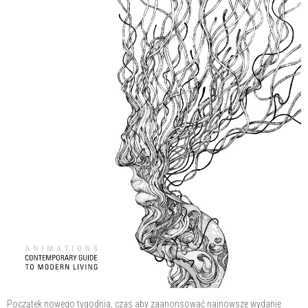
Początek nowego tygodnia, czas aby zaanonsować najnowsze wydanie