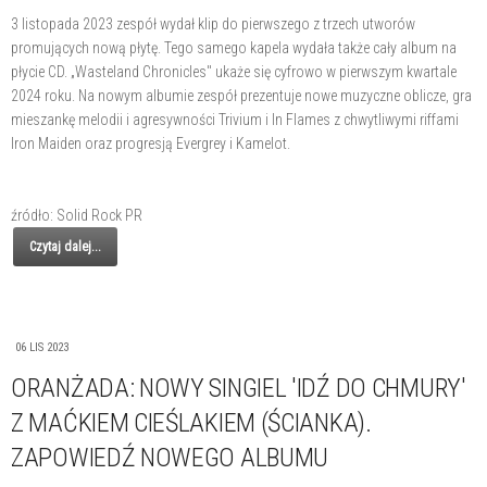
3 listopada 2023 zespół wydał klip do pierwszego z trzech utworów
promujących nową płytę. Tego samego kapela wydała także cały album na
płycie CD. „Wasteland Chronicles" ukaże się cyfrowo w pierwszym kwartale
2024 roku. Na nowym albumie zespół prezentuje nowe muzyczne oblicze, gra
mieszankę melodii i agresywności Trivium i In Flames z chwytliwymi riffami
Iron Maiden oraz progresją Evergrey i Kamelot.
źródło: Solid Rock PR
Czytaj dalej...
06 LIS 2023
ORANŻADA: NOWY SINGIEL 'IDŹ DO CHMURY'
Z MAĆKIEM CIEŚLAKIEM (ŚCIANKA).
ZAPOWIEDŹ NOWEGO ALBUMU