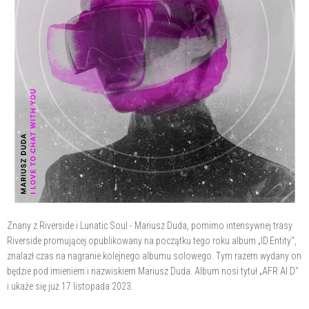
Znany z Riverside i Lunatic Soul - Mariusz Duda, pomimo intensywnej trasy
Riverside promującej opublikowany na początku tego roku album „ID.Entity",
znalazł czas na nagranie kolejnego albumu solowego. Tym razem wydany on
będzie pod imieniem i nazwiskiem Mariusz Duda. Album nosi tytuł „AFR AI D"
i ukaże się już 17 listopada 2023.