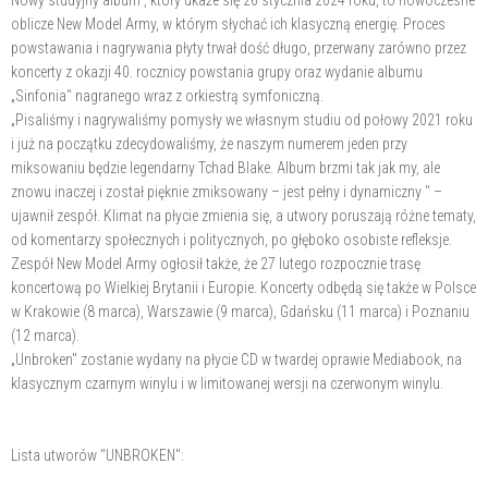
Nowy studyjny album , który ukaże się 26 stycznia 2024 roku, to nowoczesne
oblicze New Model Army, w którym słychać ich klasyczną energię. Proces
powstawania i nagrywania płyty trwał dość długo, przerwany zarówno przez
koncerty z okazji 40. rocznicy powstania grupy oraz wydanie albumu
„Sinfonia" nagranego wraz z orkiestrą symfoniczną.
„Pisaliśmy i nagrywaliśmy pomysły we własnym studiu od połowy 2021 roku
i już na początku zdecydowaliśmy, że naszym numerem jeden przy
miksowaniu będzie legendarny Tchad Blake. Album brzmi tak jak my, ale
znowu inaczej i został pięknie zmiksowany – jest pełny i dynamiczny " –
ujawnił zespół. Klimat na płycie zmienia się, a utwory poruszają różne tematy,
od komentarzy społecznych i politycznych, po głęboko osobiste refleksje.
Zespół New Model Army ogłosił także, że 27 lutego rozpocznie trasę
koncertową po Wielkiej Brytanii i Europie. Koncerty odbędą się także w Polsce
w Krakowie (8 marca), Warszawie (9 marca), Gdańsku (11 marca) i Poznaniu
(12 marca).
„Unbroken" zostanie wydany na płycie CD w twardej oprawie Mediabook, na
klasycznym czarnym winylu i w limitowanej wersji na czerwonym winylu.
Lista utworów "UNBROKEN":