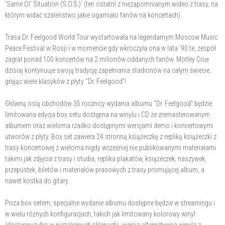
‘Same Ol’ Situation (S.O.S.)’ (ten ostatni z niezapomnianym wideo z trasy, na
którym widać szaleństwo jakie ogarniało fanów na koncertach).
Trasa Dr. Feelgood World Tour wystartowała na legendarnym Moscow Music
Peace Festival w Rosji i w momencie gdy wkroczyła ona w lata ‘90 te, zespół
zagrał ponad 100 koncertów na 2 milionów oddanych fanów. Mötley Crüe
dzisiaj kontynuuje swoją tradycję zapełniania stadionów na całym świecie,
grając wiele klasyków z płyty “Dr. Feelgood”!
Główną osią obchodów 35 rocznicy wydania albumu “Dr. Feelgood” będzie
limitowana edycja box setu dostępna na winylu i CD ze zremasterowanym
albumem oraz wieloma rzadko dostępnymi wersjami demo i koncertowymi
utworów z płyty. Box set zawiera 24 stronną książeczkę z repliką książeczki z
trasy koncertowej z wieloma nigdy wcześniej nie publikowanymi materiałami
takimi jak zdjęcia z trasy i studia, replika plakatów, książeczek, naszywek,
przepustek, biletów i materiałów prasowych z trasy promującej album, a
nawet kostka do gitary.
Poza box setem, specjalne wydanie albumu dostępne będzie w streamingu i
w wielu różnych konfiguracjach, takich jak limitowany kolorowy winyl