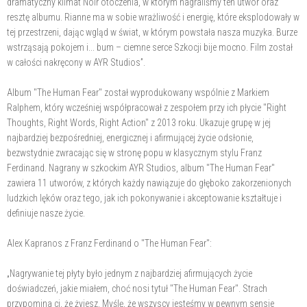
dramatyczny klimat Noir otoczenia, w którym nagraliśmy ten utwór oraz
resztę albumu. Rianne ma w sobie wrażliwość i energię, które eksplodowały w
tej przestrzeni, dając wgląd w świat, w którym powstała nasza muzyka. Burze
wstrząsają pokojem i... bum – ciemne serce Szkocji bije mocno. Film został
w całości nakręcony w AYR Studios”.
Album "The Human Fear" został wyprodukowany wspólnie z Markiem
Ralphem, który wcześniej współpracował z zespołem przy ich płycie "Right
Thoughts, Right Words, Right Action" z 2013 roku. Ukazuje grupę w jej
najbardziej bezpośredniej, energicznej i afirmującej życie odsłonie,
bezwstydnie zwracając się w stronę popu w klasycznym stylu Franz
Ferdinand. Nagrany w szkockim AYR Studios, album "The Human Fear"
zawiera 11 utworów, z których każdy nawiązuje do głęboko zakorzenionych
ludzkich lęków oraz tego, jak ich pokonywanie i akceptowanie kształtuje i
definiuje nasze życie.
Alex Kapranos z Franz Ferdinand o "The Human Fear":
„Nagrywanie tej płyty było jednym z najbardziej afirmujących życie
doświadczeń, jakie miałem, choć nosi tytuł "The Human Fear". Strach
przypomina ci, że żyjesz. Myślę, że wszyscy jesteśmy w pewnym sensie