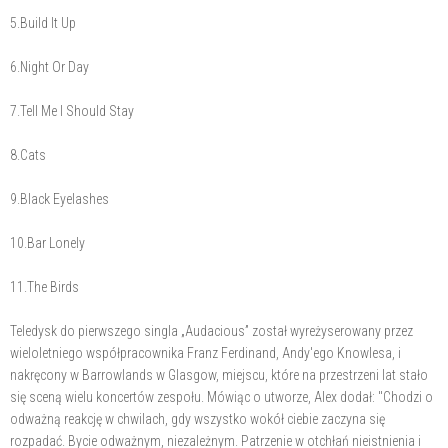
5.Build It Up
6.Night Or Day
7.Tell Me I Should Stay
8.Cats
9.Black Eyelashes
10.Bar Lonely
11.The Birds
Teledysk do pierwszego singla „Audacious” został wyreżyserowany przez
wieloletniego współpracownika Franz Ferdinand, Andy'ego Knowlesa, i
nakręcony w Barrowlands w Glasgow, miejscu, które na przestrzeni lat stało
się sceną wielu koncertów zespołu. Mówiąc o utworze, Alex dodał: "Chodzi o
odważną reakcję w chwilach, gdy wszystko wokół ciebie zaczyna się
rozpadać. Bycie odważnym, niezależnym. Patrzenie w otchłań nieistnienia i