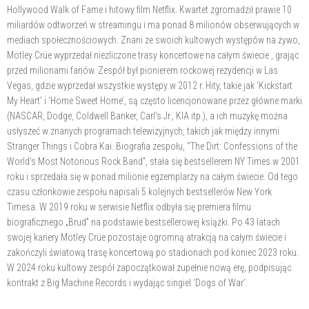
Hollywood Walk of Fame i hitowy film Netflix. Kwartet zgromadził prawie 10
miliardów odtworzeń w streamingu i ma ponad 8 milionów obserwujących w
mediach społecznościowych. Znani ze swoich kultowych występów na żywo,
Mötley Crüe wyprzedał niezliczone trasy koncertowe na całym świecie , grając
przed milionami fanów. Zespół był pionierem rockowej rezydencji w Las
Vegas, gdzie wyprzedał wszystkie występy w 2012 r. Hity, takie jak ‘Kickstart
My Heart’ i ‘Home Sweet Home’, są często licencjonowane przez główne marki
(NASCAR, Dodge, Coldwell Banker, Carl's Jr., KIA itp.), a ich muzykę można
usłyszeć w znanych programach telewizyjnych, takich jak między innymi
Stranger Things i Cobra Kai. Biografia zespołu, “The Dirt: Confessions of the
World’s Most Notorious Rock Band”, stała się bestsellerem NY Times w 2001
roku i sprzedała się w ponad milionie egzemplarzy na całym świecie. Od tego
czasu członkowie zespołu napisali 5 kolejnych bestsellerów New York
Timesa. W 2019 roku w serwisie Netflix odbyła się premiera filmu
biograficznego „Brud” na podstawie bestsellerowej książki. Po 43 latach
swojej kariery Mötley Crüe pozostaje ogromną atrakcją na całym świecie i
zakończyli światową trasę koncertową po stadionach pod koniec 2023 roku.
W 2024 roku kultowy zespół zapoczątkował zupełnie nową erę, podpisując
kontrakt z Big Machine Records i wydając singiel ‘Dogs of War’.