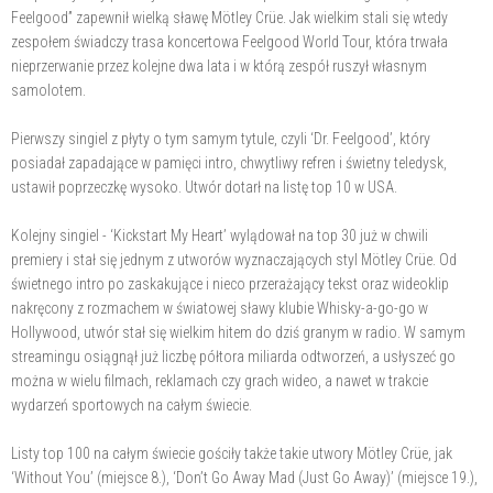
Feelgood” zapewnił wielką sławę Mötley Crüe. Jak wielkim stali się wtedy
zespołem świadczy trasa koncertowa Feelgood World Tour, która trwała
nieprzerwanie przez kolejne dwa lata i w którą zespół ruszył własnym
samolotem.
Pierwszy singiel z płyty o tym samym tytule, czyli ‘Dr. Feelgood’, który
posiadał zapadające w pamięci intro, chwytliwy refren i świetny teledysk,
ustawił poprzeczkę wysoko. Utwór dotarł na listę top 10 w USA.
Kolejny singiel - ‘Kickstart My Heart’ wylądował na top 30 już w chwili
premiery i stał się jednym z utworów wyznaczających styl Mötley Crüe. Od
świetnego intro po zaskakujące i nieco przerażający tekst oraz wideoklip
nakręcony z rozmachem w światowej sławy klubie Whisky-a-go-go w
Hollywood, utwór stał się wielkim hitem do dziś granym w radio. W samym
streamingu osiągnął już liczbę półtora miliarda odtworzeń, a usłyszeć go
można w wielu filmach, reklamach czy grach wideo, a nawet w trakcie
wydarzeń sportowych na całym świecie.
Listy top 100 na całym świecie gościły także takie utwory Mötley Crüe, jak
‘Without You’ (miejsce 8.), ‘Don’t Go Away Mad (Just Go Away)’ (miejsce 19.),