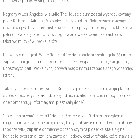
duet wydał pierwszy singiel 'White Noise'.
Nagrany w Los Angeles, w studio The House album został wyprodukowany
przez Richiego i Adriana. Mix wykonał Jay Ruston. Płyta zawiera dziesięć
utworów i jest to zestaw mistrzowskich kompozycji rockowych, w których w
pełni objawia się talent obydwu jego twórców - zarówno jako autorów
tekstów, muzyków i wokalistów.
Pierwszy singiel jest 'White Noise', który doskonale prezentuje jakość i moc
zapowiadanego albumu. Utwór składa się ze wspaniałego i ciężkiego riffu,
unoszących partii wokalnych, porywającego rytmu i zapadającego w pamięci
refrenu.
Tak o tym utworze mówi Adrian Smith: "Ta piosenka jest o rozwoju platform
społecznościowych - jak ludzie się od nich uzależniają, o ich mocy i jak nas
one bombardują informacjami przez całą dobę.".
"To Adrian przyniósł ten riff" dodaje Richie Kotzen "Od razu zacząłem do
niego improwizować melodię i tekst, który stał się refrenem. Utwór miał inny,
roboczy tytuł, zupełnie odmienny od tego czym ta piosenka stała się na
koniec jej tworzenia, czyli grą zawołań i odpowiedzi w refrenie, które stały się