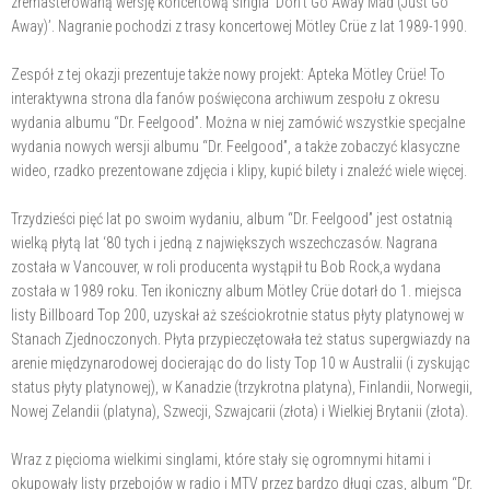
zremasterowaną wersję koncertową singla ‘Don’t Go Away Mad (Just Go
Away)’. Nagranie pochodzi z trasy koncertowej Mötley Crüe z lat 1989-1990.
Zespół z tej okazji prezentuje także nowy projekt: Apteka Mötley Crüe! To
interaktywna strona dla fanów poświęcona archiwum zespołu z okresu
wydania albumu “Dr. Feelgood”. Można w niej zamówić wszystkie specjalne
wydania nowych wersji albumu “Dr. Feelgood”, a także zobaczyć klasyczne
wideo, rzadko prezentowane zdjęcia i klipy, kupić bilety i znaleźć wiele więcej.
Trzydzieści pięć lat po swoim wydaniu, album “Dr. Feelgood” jest ostatnią
wielką płytą lat ‘80 tych i jedną z największych wszechczasów. Nagrana
została w Vancouver, w roli producenta wystąpił tu Bob Rock,a wydana
została w 1989 roku. Ten ikoniczny album Mötley Crüe dotarł do 1. miejsca
listy Billboard Top 200, uzyskał aż sześciokrotnie status płyty platynowej w
Stanach Zjednoczonych. Płyta przypieczętowała też status supergwiazdy na
arenie międzynarodowej docierając do do listy Top 10 w Australii (i zyskując
status płyty platynowej), w Kanadzie (trzykrotna platyna), Finlandii, Norwegii,
Nowej Zelandii (platyna), Szwecji, Szwajcarii (złota) i Wielkiej Brytanii (złota).
Wraz z pięcioma wielkimi singlami, które stały się ogromnymi hitami i
okupowały listy przebojów w radio i MTV przez bardzo długi czas, album “Dr.