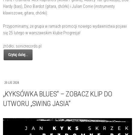
Hardy (bas), Dino Bardot (gitara, chórki) i Julian Corrie (instrumenty
klawiszowe, gitara, chórki).
Przypominamy, że grupa w ramach promocji nowego wydawnictwa pojawi
się 25 lutego w warszawskim klubie Progresja!
źródło; sonicrecords.pl
Czytaj dalej...
20 LIS 2024
„KYKSÓWKA BLUES” – ZOBACZ KLIP DO
UTWORU „SWING JASIA”