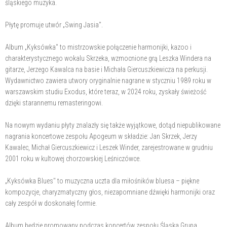
śląskiego muzyka.
Płytę promuje utwór „Swing Jasia".
Album „Kyksówka" to mistrzowskie połączenie harmonijki, kazoo i
charakterystycznego wokalu Skrzeka, wzmocnione grą Leszka Windera na
gitarze, Jerzego Kawalca na basie i Michała Giercuszkiewicza na perkusji.
Wydawnictwo zawiera utwory oryginalnie nagrane w styczniu 1989 roku w
warszawskim studiu Exodus, które teraz, w 2024 roku, zyskały świeżość
dzięki starannemu remasteringowi.
Na nowym wydaniu płyty znalazły się także wyjątkowe, dotąd niepublikowane
nagrania koncertowe zespołu Apogeum w składzie: Jan Skrzek, Jerzy
Kawalec, Michał Giercuszkiewicz i Leszek Winder, zarejestrowane w grudniu
2001 roku w kultowej chorzowskiej Leśniczówce.
„Kyksówka Blues" to muzyczna uczta dla miłośników bluesa – piękne
kompozycje, charyzmatyczny głos, niezapomniane dźwięki harmonijki oraz
cały zespół w doskonałej formie.
Album będzie promowany podczas koncertów zespołu Śląska Grupa