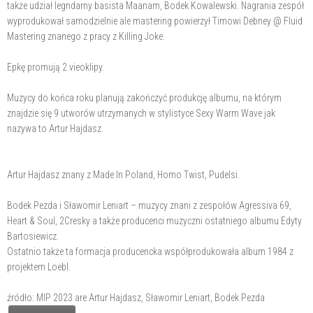
także udział legndarny basista Maanam, Bodek Kowalewski. Nagrania zespół
wyprodukował samodzielnie ale mastering powierzył Timowi Debney @ Fluid
Mastering znanego z pracy z Killing Joke.
Epkę promują 2 vieoklipy.
Muzycy do końca roku planują zakończyć produkcję albumu, na którym
znajdzie się 9 utworów utrzymanych w stylistyce Sexy Warm Wave jak
nazywa to Artur Hajdasz.
Artur Hajdasz znany z Made In Poland, Homo Twist, Pudelsi.
Bodek Pezda i Sławomir Leniart – muzycy znani z zespołów Agressiva 69,
Heart & Soul, 2Cresky a także producenci muzyczni ostatniego albumu Edyty
Bartosiewicz.
Ostatnio także ta formacja producencka współprodukowała album 1984 z
projektem Loebl.
źródło: MIP 2023 are Artur Hajdasz, Sławomir Leniart, Bodek Pezda