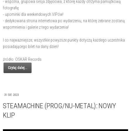
- wspólna, grupowa sesja zdjęciowa, z której każdy otrzyma pamiątkową
fotografię
- upominki dla weekendowych VIPów!
- dedykowana strona internetowa po wydarzeniu, na której zebrane zostaną
wspomnienia i galerie z tego wydarzenia!
I co najważniejsze, wszystkie powyższe punkty dotyczą każdego uczestnika
posiadającego bilet na dany dzień!
źródło: OSKAR Records
Czytaj dalej...
31 SIE 2023
STEAMACHINE (PROG/NU-METAL): NOWY
KLIP