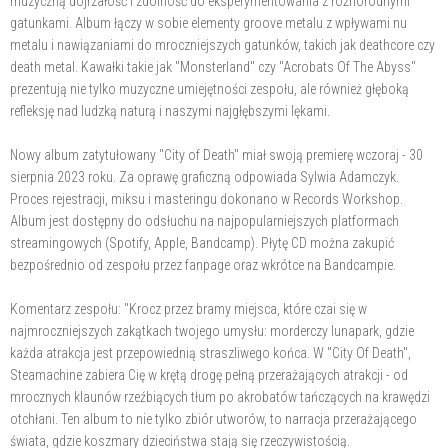
muzyczną dojrzałość i zdolność do eksperymentowania z różnorodnymi
gatunkami. Album łączy w sobie elementy groove metalu z wpływami nu
metalu i nawiązaniami do mroczniejszych gatunków, takich jak deathcore czy
death metal. Kawałki takie jak "Monsterland" czy "Acrobats Of The Abyss"
prezentują nie tylko muzyczne umiejętności zespołu, ale również głęboką
refleksję nad ludzką naturą i naszymi najgłębszymi lękami.
Nowy album zatytułowany "City of Death" miał swoją premierę wczoraj - 30
sierpnia 2023 roku. Za oprawę graficzną odpowiada Sylwia Adamczyk.
Proces rejestracji, miksu i masteringu dokonano w Records Workshop.
Album jest dostępny do odsłuchu na najpopularniejszych platformach
streamingowych (Spotify, Apple, Bandcamp). Płytę CD można zakupić
bezpośrednio od zespołu przez fanpage oraz wkrótce na Bandcampie.
Komentarz zespołu: "Krocz przez bramy miejsca, które czai się w
najmroczniejszych zakątkach twojego umysłu: morderczy lunapark, gdzie
każda atrakcja jest przepowiednią straszliwego końca. W "City Of Death",
Steamachine zabiera Cię w krętą drogę pełną przerażających atrakcji - od
mrocznych klaunów rzeźbiących tłum po akrobatów tańczących na krawędzi
otchłani. Ten album to nie tylko zbiór utworów, to narracja przerażającego
świata, gdzie koszmary dzieciństwa stają się rzeczywistością.