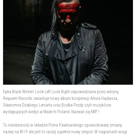
Epka Black Winter/ Look Left Look Right zapowiedziana przez witrynę
Requiem Records zwiastuje nowy album kooperacji Artura Hajdasza,
Sławomira Dżabiego Leniarta oraz Bodka Pezdy czyli muzykóow
występujacych kiedyś w Made In Poland. Nazwali się MIP !
To nieobecność w składzie Potra Pawłowskiego spowodowała zmianę
nazwy na M I P ale jest to raczej zupełnie nowy zespoł. W nagraniach wziął