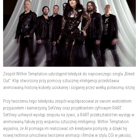
Zespół Within Temptation udostępnił teledysk do najnowszego singla „Bleed
Out”. Klip stworzony przy pomocy sztucznej inteligencji przedstawia
animowaną historię kobiety uciskanej i ściganej przez wielką potworną istotę.
Przy tworzeniu tego teledysku zespół współpracował ze swoim wieloletnim
przyjacielem i kamerzystą SetVexy oraz projektantem cyfrowym RART.
SetVexy uchwycił występ zespołu na żywo, a RART przekształcił ten występ w
animowaną fabułę przy wsparciu sztucznej inteligencji. Within Temptation
wyjaśnia, że AI pomaga im realizować ich kreatywne pomysły, a dzięki tej
nowej technice umożliwia tworzenie animacji i filmów w stylu CGI w jakości,