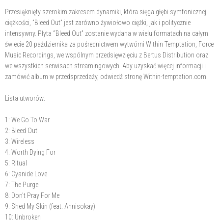
Przesiąknięty szerokim zakresem dynamiki, która sięga głębi symfonicznej
ciężkości, ”Bleed Out” jest zarówno żywiołowo ciężki, jak i politycznie
intensywny. Płyta “Bleed Out” zostanie wydana w wielu formatach na całym
świecie 20 października za pośrednictwem wytwórni Within Temptation, Force
Music Recordings, we wspólnym przedsięwzięciu z Bertus Distribution oraz
we wszystkich serwisach streamingowych. Aby uzyskać więcej informacji i
zamówić album w przedsprzedaży, odwiedź stronę Within-temptation.com.
Lista utworów:
1: We Go To War
2: Bleed Out
3: Wireless
4: Worth Dying For
5: Ritual
6: Cyanide Love
7: The Purge
8: Don't Pray For Me
9: Shed My Skin (feat. Annisokay)
10: Unbroken