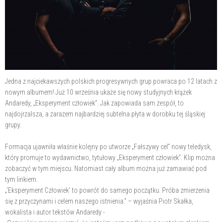
Jedna z najciekawszych polskich progresywnych grup powraca po 12 latach z
nowym albumem! Już 10 września ukaże się nowy studyjnych krążek
Andaredy, „Eksperyment człowiek”. Jak zapowiada sam zespół, to
najdojrzalsza, a zarazem najbardziej subtelna płyta w dorobku tej śląskiej
grupy.
Formacja ujawniła właśnie kolejny po utworze „Fałszywy cel” nowy teledysk,
który promuje to wydawnictwo, tytułowy „Eksperyment człowiek”. Klip można
zobaczyć w tym miejscu. Natomiast cały album można już zamawiać pod
tym linkiem.
„’Eksperyment Człowiek’ to powrót do samego początku. Próba zmierzenia
się z przyczynami i celem naszego istnienia.” – wyjaśnia Piotr Skałka,
wokalista i autor tekstów Andaredy -