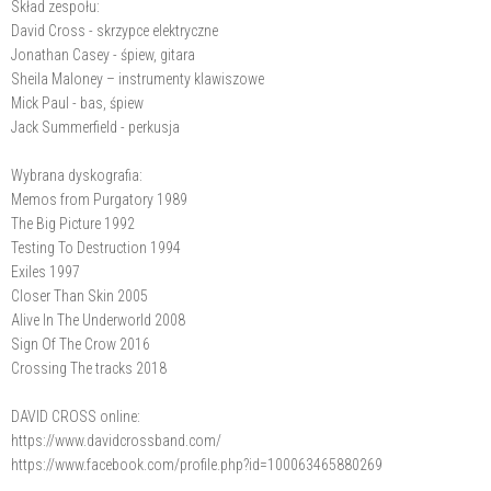
Skład zespołu:
David Cross - skrzypce elektryczne
Jonathan Casey - śpiew, gitara
Sheila Maloney – instrumenty klawiszowe
Mick Paul - bas, śpiew
Jack Summerfield - perkusja
Wybrana dyskografia:
Memos from Purgatory 1989
The Big Picture 1992
Testing To Destruction 1994
Exiles 1997
Closer Than Skin 2005
Alive In The Underworld 2008
Sign Of The Crow 2016
Crossing The tracks 2018
DAVID CROSS online:
https://www.davidcrossband.com/
https://www.facebook.com/profile.php?id=100063465880269