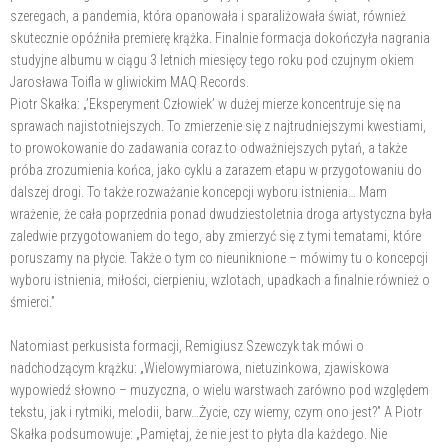
szeregach, a pandemia, która opanowała i sparaliżowała świat, również
skutecznie opóźniła premierę krążka. Finalnie formacja dokończyła nagrania
studyjne albumu w ciągu 3 letnich miesięcy tego roku pod czujnym okiem
Jarosława Toifla w gliwickim MAQ Records.
Piotr Skałka: „’Eksperyment Człowiek’ w dużej mierze koncentruje się na
sprawach najistotniejszych. To zmierzenie się z najtrudniejszymi kwestiami,
to prowokowanie do zadawania coraz to odważniejszych pytań, a także
próba zrozumienia końca, jako cyklu a zarazem etapu w przygotowaniu do
dalszej drogi. To także rozważanie koncepcji wyboru istnienia… Mam
wrażenie, że cała poprzednia ponad dwudziestoletnia droga artystyczna była
zaledwie przygotowaniem do tego, aby zmierzyć się z tymi tematami, które
poruszamy na płycie. Także o tym co nieuniknione – mówimy tu o koncepcji
wyboru istnienia, miłości, cierpieniu, wzlotach, upadkach a finalnie również o
śmierci.”
Natomiast perkusista formacji, Remigiusz Szewczyk tak mówi o
nadchodzącym krążku: „Wielowymiarowa, nietuzinkowa, zjawiskowa
wypowiedź słowno – muzyczna, o wielu warstwach zarówno pod względem
tekstu, jak i rytmiki, melodii, barw…Życie, czy wiemy, czym ono jest?” A Piotr
Skałka podsumowuje: „Pamiętaj, że nie jest to płyta dla każdego. Nie