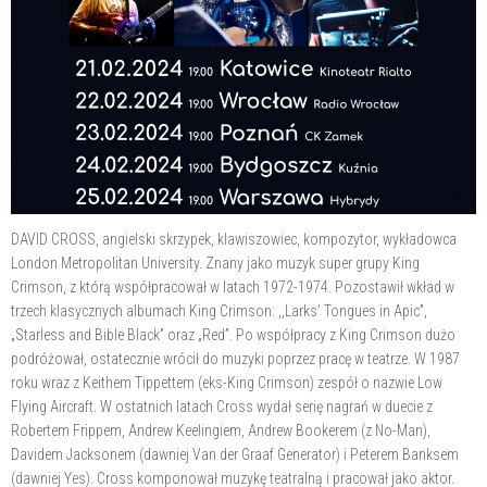
DAVID CROSS, angielski skrzypek, klawiszowiec, kompozytor, wykładowca
London Metropolitan University. Znany jako muzyk super grupy King
Crimson, z którą współpracował w latach 1972-1974. Pozostawił wkład w
trzech klasycznych albumach King Crimson: ,,Larks’ Tongues in Apic”,
„Starless and Bible Black” oraz „Red”. Po współpracy z King Crimson dużo
podróżował, ostatecznie wrócił do muzyki poprzez pracę w teatrze. W 1987
roku wraz z Keithem Tippettem (eks-King Crimson) zespół o nazwie Low
Flying Aircraft. W ostatnich latach Cross wydał serię nagrań w duecie z
Robertem Frippem, Andrew Keelingiem, Andrew Bookerem (z No-Man),
Davidem Jacksonem (dawniej Van der Graaf Generator) i Peterem Banksem
(dawniej Yes). Cross komponował muzykę teatralną i pracował jako aktor.