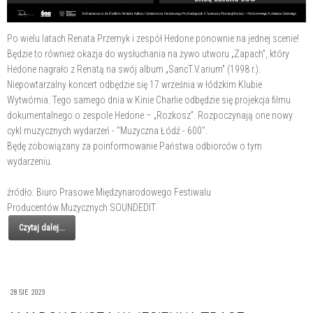
Po wielu latach Renata Przemyk i zespół Hedone ponownie na jednej scenie!
Będzie to również okazja do wysłuchania na żywo utworu „Zapach”, który
Hedone nagrało z Renatą na swój album „SancT.V.arium” (1998 r.).
Niepowtarzalny koncert odbędzie się 17 września w łódzkim Klubie
Wytwórnia. Tego samego dnia w Kinie Charlie odbędzie się projekcja filmu
dokumentalnego o zespole Hedone – „Rozkosz”. Rozpoczynają one nowy
cykl muzycznych wydarzeń - "Muzyczna Łódź - 600".
Będę zobowiązany za poinformowanie Państwa odbiorców o tym
wydarzeniu.
źródło: Biuro Prasowe Międzynarodowego Festiwalu
Producentów Muzycznych SOUNDEDIT
Czytaj dalej...
28 SIE 2023