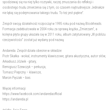
spodziewaj się na niej tylko rozrywki, raczej zmuszania do refleksji i
osobistego trudu zmierzenia się z tym, co czasem najtrudniejsze. Jednakże
nie lękaj się podejmowania takiego trudu. To też jest piękne”.
Zespół swoją działalność rozpoczął w 1995 roku pod nazwą Blockheads.
Formacja zadebiutowała w 2004 roku za sprawą krążka „Zmierzam”, a
kolejna płyta grupy ukazała się w 2011 roku, album zatytułowany „W pobliżu
rzeczywistości” został już wydany pod nazwą
Andareda. Zespół działa obecnie w składzie:
Piotr Skałka - wokal, instrumenty klawiszowe, gitara akustyczna, autor słów,
Arkadiusz Jóźwik - gitary,
Remigiusz Szewczyk – perkusja,
Tomasz Pieprzny – klawisze,
Marcin Pęczak – bas.
Więcej informacji:
https://www.facebook.com/andaredaofficial
https://andareda.pl
źródło: Asia Szyra