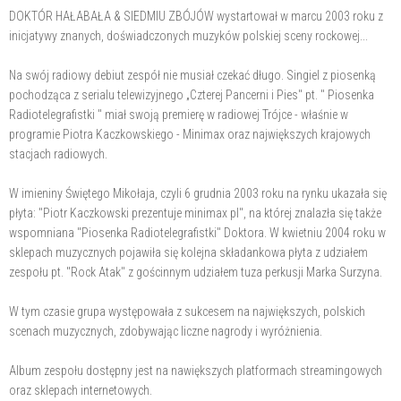
DOKTÓR HAŁABAŁA & SIEDMIU ZBÓJÓW wystartował w marcu 2003 roku z
inicjatywy znanych, doświadczonych muzyków polskiej sceny rockowej...
Na swój radiowy debiut zespół nie musiał czekać długo. Singiel z piosenką
pochodząca z serialu telewizyjnego „Czterej Pancerni i Pies" pt. " Piosenka
Radiotelegrafistki " miał swoją premierę w radiowej Trójce - właśnie w
programie Piotra Kaczkowskiego - Minimax oraz największych krajowych
stacjach radiowych.
W imieniny Świętego Mikołaja, czyli 6 grudnia 2003 roku na rynku ukazała się
płyta: "Piotr Kaczkowski prezentuje minimax pl", na której znalazła się także
wspomniana "Piosenka Radiotelegrafistki" Doktora. W kwietniu 2004 roku w
sklepach muzycznych pojawiła się kolejna składankowa płyta z udziałem
zespołu pt. "Rock Atak" z gościnnym udziałem tuza perkusji Marka Surzyna.
W tym czasie grupa występowała z sukcesem na największych, polskich
scenach muzycznych, zdobywając liczne nagrody i wyróżnienia.
Album zespołu dostępny jest na nawiększych platformach streamingowych
oraz sklepach internetowych.