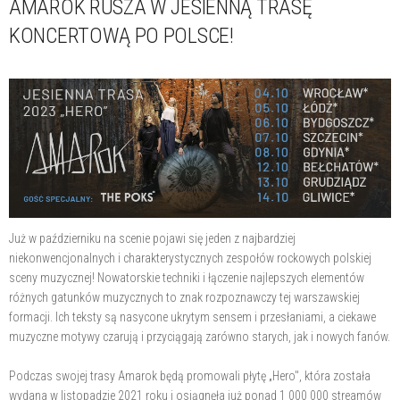
AMAROK RUSZA W JESIENNĄ TRASĘ
KONCERTOWĄ PO POLSCE!
Już w październiku na scenie pojawi się jeden z najbardziej
niekonwencjonalnych i charakterystycznych zespołów rockowych polskiej
sceny muzycznej! Nowatorskie techniki i łączenie najlepszych elementów
różnych gatunków muzycznych to znak rozpoznawczy tej warszawskiej
formacji. Ich teksty są nasycone ukrytym sensem i przesłaniami, a ciekawe
muzyczne motywy czarują i przyciągają zarówno starych, jak i nowych fanów.
Podczas swojej trasy Amarok będą promowali płytę „Hero", która została
wydana w listopadzie 2021 roku i osiągnęła już ponad 1 000 000 streamów