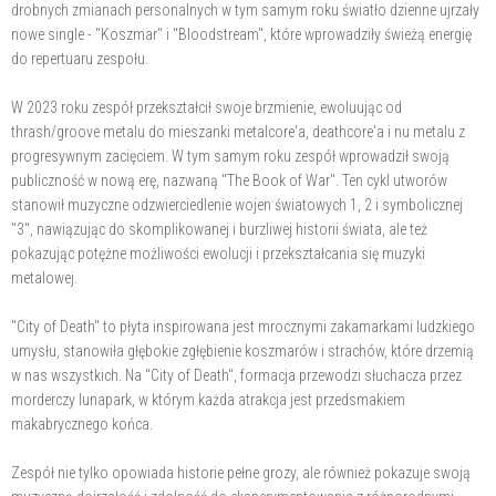
drobnych zmianach personalnych w tym samym roku światło dzienne ujrzały
nowe single - "Koszmar" i "Bloodstream", które wprowadziły świeżą energię
do repertuaru zespołu.
W 2023 roku zespół przekształcił swoje brzmienie, ewoluując od
thrash/groove metalu do mieszanki metalcore'a, deathcore'a i nu metalu z
progresywnym zacięciem. W tym samym roku zespół wprowadził swoją
publiczność w nową erę, nazwaną "The Book of War". Ten cykl utworów
stanowił muzyczne odzwierciedlenie wojen światowych 1, 2 i symbolicznej
"3", nawiązując do skomplikowanej i burzliwej historii świata, ale też
pokazując potężne możliwości ewolucji i przekształcania się muzyki
metalowej.
"City of Death" to płyta inspirowana jest mrocznymi zakamarkami ludzkiego
umysłu, stanowiła głębokie zgłębienie koszmarów i strachów, które drzemią
w nas wszystkich. Na "City of Death", formacja przewodzi słuchacza przez
morderczy lunapark, w którym każda atrakcja jest przedsmakiem
makabrycznego końca.
Zespół nie tylko opowiada historie pełne grozy, ale również pokazuje swoją