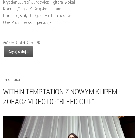
Krystian „Juras" Jurkiewicz – gitara, wokal
Konrad „Gałązek" Gałązka – gitara
Dominik „Biały" Gałązka – gitara basowa
Olek Prusinowski – perkusja
źródło: Solid Rock PR
Czytaj dalej...
31 SIE 2023
WITHIN TEMPTATION Z NOWYM KLIPEM -
ZOBACZ VIDEO DO “BLEED OUT’’