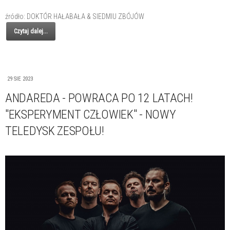
źródło: DOKTÓR HAŁABAŁA & SIEDMIU ZBÓJÓW
Czytaj dalej...
29 SIE 2023
ANDAREDA - POWRACA PO 12 LATACH!
"EKSPERYMENT CZŁOWIEK" - NOWY
TELEDYSK ZESPOŁU!