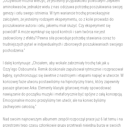
„Oczywiście można wierzyć, że jesteśmy przypadkowo powstałym zlepkiem
aminokwasów, jednakże wielu z nas odczuwa potrzebę poszukiwania swojej
genezy i celu swego istnienia. W tym wariancie trochę prowokacyjnie
założyłem, że jesteśmy rodzajem eksperymentu, co z kolei prowadzi do
poszukiwanie autora i celu, jakiemu miał służyć. Czy eksperyment się
powiódł? A może wymknął się spod kontroli i sam twórca nie jest
zadowolony z efektu? Pewna siła powoduje potrzebę stawiania coraz to
trudniejszych pytań w indywidualnych i zbiorowych poszukiwaniach swojego
pochodzenia.”
I dalej kontynuuje: „Chciałem, aby wokale zabrzmiały trochę tak jak u
Ozzy’ego Osbourne’a. Remik doskonale zapulsował rytmicznie i rozpracował
bębny, synchronizując się świetnie z nastrojem i etapami napięć w utworze. W
końcowej fazie utworu postawiliśmy na hipnotyczny trans, który zapewniły
pasaże gitarowe Arka. Elementy klasyki gitarowej miały spowodować
nawiązanie do początku muzyki i metaforycznie być spójne z całą koncepcją.
Emocjonalnie mocno przeżyliśmy ten utwór, ale na koniec byliśmy
zachwyceni całością.”
Nad swoim najnowszym albumem zespół rozpoczął prace już 6 lat temu i na
przestrzeni tego czasu członkowie grupy przetrwali niejedną burzę w swoich