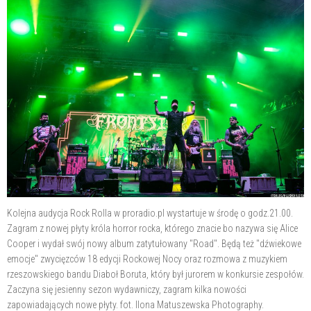
Kolejna audycja Rock Rolla w proradio.pl wystartuje w środę o godz.21.00.
Zagram z nowej płyty króla horror rocka, którego znacie bo nazywa się Alice
Cooper i wydał swój nowy album zatytułowany "Road". Będą też "dźwiekowe
emocje" zwycięzców 18 edycji Rockowej Nocy oraz rozmowa z muzykiem
rzeszowskiego bandu Diaboł Boruta, który był jurorem w konkursie zespołów.
Zaczyna się jesienny sezon wydawniczy, zagram kilka nowości
zapowiadających nowe płyty. fot. Ilona Matuszewska
Photography.