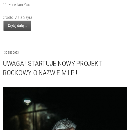
11: Entertain You
źródło: Asia Szyra
Czytaj dalej...
30 SIE 2023
UWAGA ! STARTUJE NOWY PROJEKT
ROCKOWY O NAZWIE M I P !