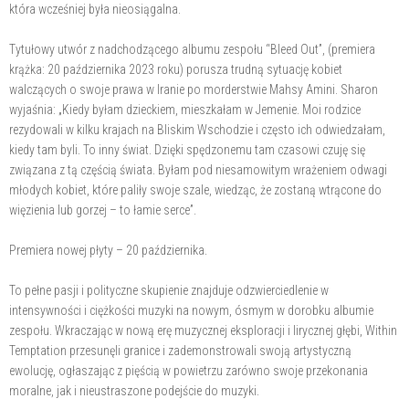
która wcześniej była nieosiągalna.
Tytułowy utwór z nadchodzącego albumu zespołu “Bleed Out”, (premiera
krążka: 20 października 2023 roku) porusza trudną sytuację kobiet
walczących o swoje prawa w Iranie po morderstwie Mahsy Amini. Sharon
wyjaśnia: „Kiedy byłam dzieckiem, mieszkałam w Jemenie. Moi rodzice
rezydowali w kilku krajach na Bliskim Wschodzie i często ich odwiedzałam,
kiedy tam byli. To inny świat. Dzięki spędzonemu tam czasowi czuję się
związana z tą częścią świata. Byłam pod niesamowitym wrażeniem odwagi
młodych kobiet, które paliły swoje szale, wiedząc, że zostaną wtrącone do
więzienia lub gorzej – to łamie serce”.
Premiera nowej płyty – 20 października.
To pełne pasji i polityczne skupienie znajduje odzwierciedlenie w
intensywności i ciężkości muzyki na nowym, ósmym w dorobku albumie
zespołu. Wkraczając w nową erę muzycznej eksploracji i lirycznej głębi, Within
Temptation przesunęli granice i zademonstrowali swoją artystyczną
ewolucję, ogłaszając z pięścią w powietrzu zarówno swoje przekonania
moralne, jak i nieustraszone podejście do muzyki.