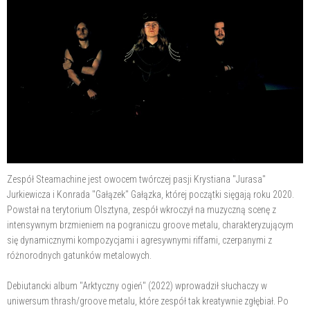
Zespół Steamachine jest owocem twórczej pasji Krystiana "Jurasa"
Jurkiewicza i Konrada "Gałązek" Gałązka, której początki sięgają roku 2020.
Powstał na terytorium Olsztyna, zespół wkroczył na muzyczną scenę z
intensywnym brzmieniem na pograniczu groove metalu, charakteryzującym
się dynamicznymi kompozycjami i agresywnymi riffami, czerpanymi z
różnorodnych gatunków metalowych.
Debiutancki album "Arktyczny ogień" (2022) wprowadził słuchaczy w
uniwersum thrash/groove metalu, które zespół tak kreatywnie zgłębiał. Po