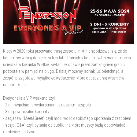
Kiedy w 2020 roku przerwano trasę zespołu, nikt nie spodziewał się, że do
koncertów wrócą dopiero za trzy lata. Pamiętny koncert w Poznaniu i nocna
ucieczka w kierunku Wielkiej Brytanii w obawie przed zamknięciem granic
pozostała w pamięci na długo. Dzisiaj możemy jednak już odetchnąć, a
zespół przygotował wyjątkowe wydarzenie, które odbędzie się właśnie w
naszym kraju!
Everyone is a VIP weekend czyli:
- 2 dni wypełnione wydarzeniami z udziałem zespołu
- 3 niepowtarzalne koncerty
- sesja tzw. "Meet&Greet" czyli możliwość osobistego spotkania z zespołem
- sesja „Q&A" czyli pytania od publiki, na które muzycy będą odpowiadać
osobiście, na żywo