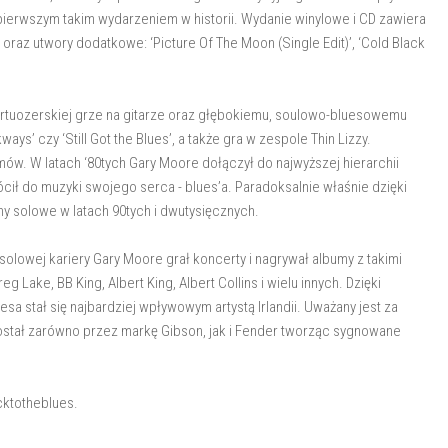
t pierwszym takim wydarzeniem w historii. Wydanie winylowe i CD zawiera
raz utwory dodatkowe: ‘Picture Of The Moon (Single Edit)’, ‘Cold Black
irtuozerskiej grze na gitarze oraz głębokiemu, soulowo-bluesowemu
ays’ czy ‘Still Got the Blues’, a także gra w zespole Thin Lizzy.
ów. W latach ‘80tych Gary Moore dołączył do najwyższej hierarchii
ócił do muzyki swojego serca - blues’a. Paradoksalnie właśnie dzięki
y solowe w latach 90tych i dwutysięcznych.
lowej kariery Gary Moore grał koncerty i nagrywał albumy z takimi
g Lake, BB King, Albert King, Albert Collins i wielu innych. Dzięki
sa stał się najbardziej wpływowym artystą Irlandii. Uważany jest za
ostał zarówno przez markę Gibson, jak i Fender tworząc sygnowane
cktotheblues.