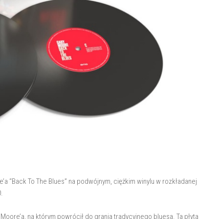
’a “Back To The Blues” na podwójnym, ciężkim winylu w rozkładanej
D.
oore’a, na którym powrócił do grania tradycyjnego bluesa. Ta płyta