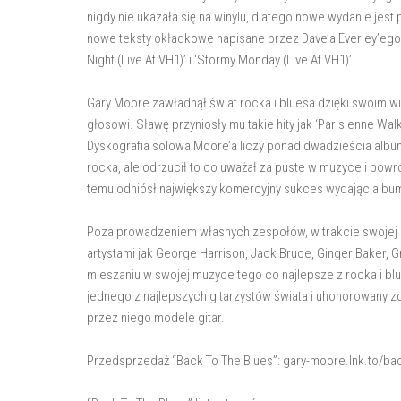
nigdy nie ukazała się na winylu, dlatego nowe wydanie jes
nowe teksty okładkowe napisane przez Dave’a Everley’ego o
Night (Live At VH1)’ i ‘Stormy Monday (Live At VH1)’.
Gary Moore zawładnął świat rocka i bluesa dzięki swoim w
głosowi. Sławę przyniosły mu takie hity jak ‘Parisienne Walkw
Dyskografia solowa Moore’a liczy ponad dwadzieścia album
rocka, ale odrzucił to co uważał za puste w muzyce i powr
temu odniósł największy komercyjny sukces wydając album
Poza prowadzeniem własnych zespołów, w trakcie swojej so
artystami jak George Harrison, Jack Bruce, Ginger Baker, Gre
mieszaniu w swojej muzyce tego co najlepsze z rocka i blue
jednego z najlepszych gitarzystów świata i uhonorowany z
przez niego modele gitar.
Przedsprzedaż “Back To The Blues”: gary-moore.lnk.to/ba