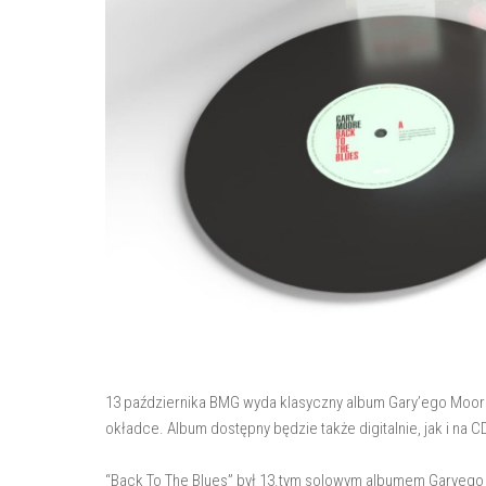
13 października BMG wyda klasyczny album Gary’ego Moore
okładce. Album dostępny będzie także digitalnie, jak i na C
“Back To The Blues” był 13.tym solowym albumem Garyego M