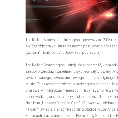
The Rolling Stones oficjalnie ogłosili pierwszy od 2005 
się 20 października. Już teraz można posłuchać pierwszeg
(„Euforia”, „Biały Lotos”, „Opowieści podręcznej”).
The Rolling Stones ogłosili oficjalnie wiadomość, która od
Zespół przedstawił zupełnie nowy utwór zatytułowany „Ang
wyczekiwanego, pełnowymiarowego albumu studyjnego! „Ha
Music. Te ekscytujące wieści zostały ogłoszone osobiście
prasowej w historycznym miejscu – Hackney Empire we wsch
poprowadził gwiazdor amerykańskiej telewizji Jimmy Fallon
Na album „Hackney Diamonds” trafi 12 utworów – niebawem
na całym świecie: Henson Recording Studios w Los Angele
Bahamach oraz w nowojorskich Eletric Lady Studios i The 