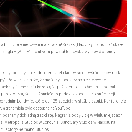
roku album z premierowym materiałem! Krążek „Hackney Diamonds” ukaże
o singla – „Angry”. Do utworu powstał teledysk z Sydney Sweeney
 kilku tygodni była przedmiotem spekulacji w sieci i wśród fanów rocka.
ry”. Potwierdził także, że możemy spodziewać się niezwykle
ckney Diamonds” ukaże się 20 października nakładem Universal
 przez Micka, Keitha i Ronnie’ego podczas specjalnej konferencji
odnim Londynie, które od 125 lat działa w służbie sztuki. Konferencję
, a transmisja była dostępna na YouTube.
 poznamy dokładną tracklistę. Nagrania odbyły się w wielu miejscach
s, Metropolis Studios w Londynie, Sanctuary Studios w Nassau na
Hit Factory/Germano Studios.