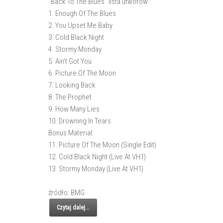
“Back To The Blues” lista utworów:
1. Enough Of The Blues
2. You Upset Me Baby
3. Cold Black Night
4. Stormy Monday
5. Ain’t Got You
6. Picture Of The Moon
7. Looking Back
8. The Prophet
9. How Many Lies
10. Drowning In Tears
Bonus Material:
11. Picture Of The Moon (Single Edit)
12. Cold Black Night (Live At VH1)
13. Stormy Monday (Live At VH1)
źródło: BMG
Czytaj dalej...