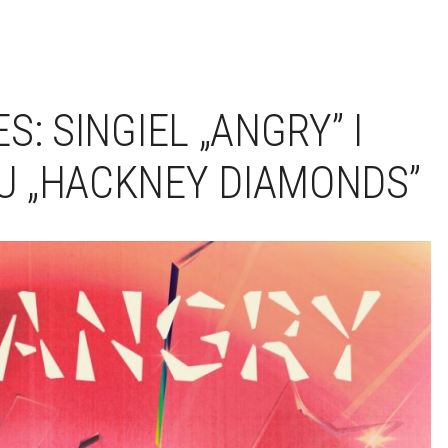
: SINGIEL „ANGRY” I
U „HACKNEY DIAMONDS”