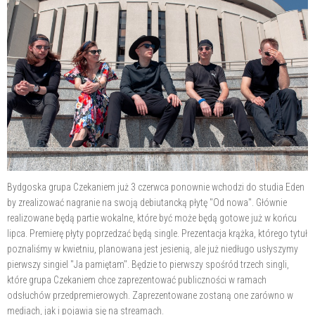
Bydgoska grupa Czekaniem już 3 czerwca ponownie wchodzi do studia Eden
by zrealizować nagranie na swoją debiutancką płytę "Od nowa". Głównie
realizowane będą partie wokalne, które być może będą gotowe już w końcu
lipca. Premierę płyty poprzedzać będą single. Prezentacja krążka, którego tytuł
poznaliśmy w kwietniu, planowana jest jesienią, ale już niedługo usłyszymy
pierwszy singiel "Ja pamiętam". Będzie to pierwszy spośród trzech singli,
które grupa Czekaniem chce zaprezentować publiczności w ramach
odsłuchów przedpremierowych. Zaprezentowane zostaną one zarówno w
mediach, jak i pojawia się na streamach.