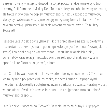
Zarejestrowany występ to dowód na to jak potężne i doskonałe było trio:
Lemmy, Phil Campbell i Mikkey Dee. To także nie tylko zróżnicowany repertuar,
ale także indywidualne popisy muzycznego kunsztu każdego z muzyków,
którzy byli wówczas w szczycie swojej muzycznej formy. Lista utworów
zawiera perełkę - pierwszy publicznie wykonany cover utworu Thin Lizzy
‘Rosalie’!
I jeszcze Late Closk z płytą „Broken", która przedstawia naszą subiektywną
ocenę świata przez pryzmat tego, co go koloruje (zarówno na różowo jak i na
szaro) i co odbija się na każdym z nas – reguł lub właśnie ich braku,
schematów oraz relacji międzyludzkich, wszelkiego charakteru. - w taki
sposób Late Clock opisuje swój album.
Late Clock to warszawski rockowy kwartet obecny na scenie od 2014 roku.
Ich muzyka to połączenie blues-rocka, stonera i grunge'u z popowymi
melodiami. Mocne riffy i potężne uderzenia perkusji, soczysty, wyraźny wokal,
wspaniałe solówki i efektowne linie basu - tak najprościej można opisać
muzykę tego zespołu.
Late Clock o utworach na "Broken": Cały album to zbiór myśli krążących