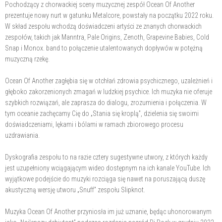
Pochodzący z chorwackiej sceny muzycznej zespół Ocean Of Another
prezentuje nowy nurt w gatunku Metalcore, powstały na początku 2022 roku.
W skład zespołu wchodzą doświadczeni artyści ze znanych chorwackich
zespołów, takich jak Manntra, Pale Origins, Zenoth, Grapevine Babies, Cold
Snap i Monox. band to połączenie utalentowanych dopływów w potężną
muzyczną rzekę.
Ocean Of Another zagłębia się w otchłań zdrowia psychicznego, uzależnień i
głęboko zakorzenionych zmagań w ludzkiej psychice. Ich muzyka nie oferuje
szybkich rozwiązań, ale zaprasza do dialogu, zrozumienia i połączenia. W
tym oceanie zachęcamy Cię do „Stania się kroplą”, dzielenia się swoimi
doświadczeniami, lękami i bólami w ramach zbiorowego procesu
uzdrawiania.
Dyskografia zespołu to na razie cztery sugestywne utwory, z których każdy
jest uzupełniony wciągającym wideo dostępnym na ich kanale YouTube. Ich
wyjątkowe podejście do muzyki rozciąga się nawet na poruszającą duszę
akustyczną wersję utworu „Snuff” zespołu Slipknot.
Muzyka Ocean Of Another przyniosła im już uznanie, będąc uhonorowanym