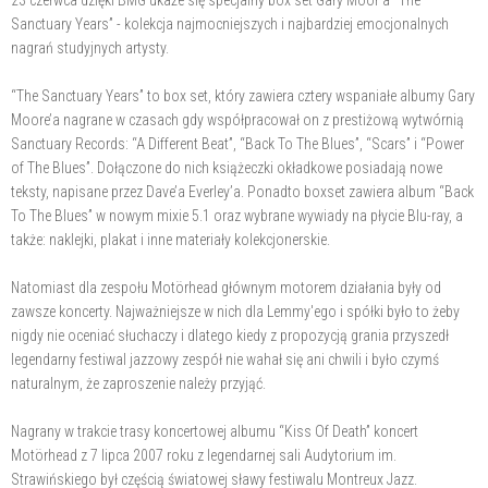
23 czerwca dzięki BMG ukaże się specjalny box set Gary Moor’a “The
Sanctuary Years” - kolekcja najmocniejszych i najbardziej emocjonalnych
nagrań studyjnych artysty.
“The Sanctuary Years” to box set, który zawiera cztery wspaniałe albumy Gary
Moore’a nagrane w czasach gdy współpracował on z prestiżową wytwórnią
Sanctuary Records: “A Different Beat”, “Back To The Blues”, “Scars” i “Power
of The Blues”. Dołączone do nich książeczki okładkowe posiadają nowe
teksty, napisane przez Dave’a Everley’a. Ponadto boxset zawiera album “Back
To The Blues” w nowym mixie 5.1 oraz wybrane wywiady na płycie Blu-ray, a
także: naklejki, plakat i inne materiały kolekcjonerskie.
Natomiast dla zespołu Motörhead głównym motorem działania były od
zawsze koncerty. Najważniejsze w nich dla Lemmy'ego i spółki było to żeby
nigdy nie oceniać słuchaczy i dlatego kiedy z propozycją grania przyszedł
legendarny festiwal jazzowy zespół nie wahał się ani chwili i było czymś
naturalnym, że zaproszenie należy przyjąć.
Nagrany w trakcie trasy koncertowej albumu “Kiss Of Death” koncert
Motörhead z 7 lipca 2007 roku z legendarnej sali Audytorium im.
Strawińskiego był częścią światowej sławy festiwalu Montreux Jazz.