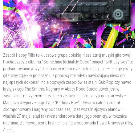
Zespół Happy Pills to kluczowa grupa polskiej niezależnej muzyki gitarowej.
Pochodzący z albumu "Something Idefinitely Good" singiel "Birthday Boy" to
podsumowanie wszystkiego co w muzyce zespołu najlepsze – energetyczny
gitarowy zgiełk w połączeniu z popową melodyką nawiązującą nieco do
najlepszych dokonań indie-popwych zespołów ze stajni Sub Pop czy nawet
brytyjskiego The Smiths. Nagrany w Abbey Road Studio utwór jest w
zasadzenie muzycznym prezentem zespołu na urodziny jego gitarzysty –
Mariusza Szypury – stąd tytuł "Birthday Boy". Utwór w całości został
skomponowany i nagrany podczas sesji, bez wcześniejszych planów –
właśnie 27 maja, stąd tak niestandardowa data jego premiery, w rocznicę
nagrania. Za nowoczesne brzmienie singla odpowiada Paweł Krawczyk (Hey,
Anieli).