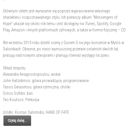
Głównym celem jest wyrażanie się poprzez wypracowanie własnego
charakteru i rozpoznawalnego stylu. Ich pierwszy album "Messengers of
Hope" ukazał się około rok temu i jest dostępny na iTunes, Spotify, Google
Play, Amazon i innych platformach cyfrowych, a także w formie fizycznej – CD.
We wrześniu 2019 roku dzielili scenę z Gusem G na jego koncercie w Mylos w
Salonikach. Obecnie, po nieco wymuszonej przerwie ostatnich dwóch lat,
pracują nad nowymi utwoprami i planują również występy na żywo.
Skład zespołu:
Alexandra Anagnostopoulou: wokal
John Hatzidimos: gitara prowadząca, programowanie
Tasos Gerasimou: gitara rytmiczna, chórki
Sotos Sofidis: bas
Teo Koutsos: Perkusja
źródło: Kostas Salomidis, HAND OF FATE
Czytaj dalej...