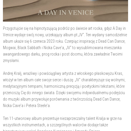
Przygotujcie się na hipnotyzującą podróż po świecie art rocka, gdyż A Day in
Venice wydaje swój nowy, urzekający album pt.„IV”. Ten wydany samodzielnie
album ukaże się 6 czerwca 2023 roku. Czerpiąc inspirację z Dead Can Dance,
Mogwai, Black Sabbath i Nicka Cave'a, „IV” to wysublimowana mieszanka
awangardowego darku, prog rocka i post doomu, która zawładnie Twoimi
zmysłami.
Andrej Kralj, wrażliwy i powściągliwy artysta z włoskiego płaskowyżu Kras,
włożył w ten album całe swoje serce i duszę. „IV” charakteryzuje się wolnymi,
medytacyjnymi tempami, harmoniczną precyzją i poetyckimi tekstami, które
przenoszą Cię do innego świata. Dzięki swojemu indywidualnemu podejściu
do muzyki album przywołuje porównania z twórczością Dead Can Dance,
Nicka Cave'a i Petera Steele'a.
Ten 11-utworowy album prezentuje niezaprzeczalny talent Kralja w grze na
wszystkich instrumentach, a szczególnych walorów dodaje także