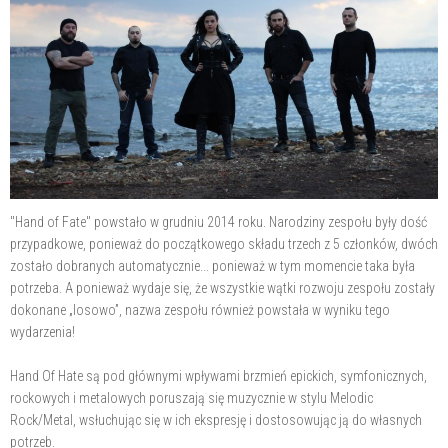
"Hand of Fate" powstało w grudniu 2014 roku. Narodziny zespołu były dość
przypadkowe, ponieważ do początkowego składu trzech z 5 członków, dwóch
zostało dobranych automatycznie... ponieważ w tym momencie taka była
potrzeba. A ponieważ wydaje się, że wszystkie wątki rozwoju zespołu zostały
dokonane „losowo”, nazwa zespołu również powstała w wyniku tego
wydarzenia!
Hand Of Hate są pod głównymi wpływami brzmień epickich, symfonicznych,
rockowych i metalowych poruszają się muzycznie w stylu Melodic
Rock/Metal, wsłuchując się w ich ekspresję i dostosowując ją do własnych
potrzeb.