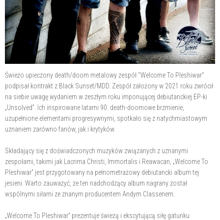
Świeżo upieczony death/doom metalowy zespół "Welcome To Pleshiwar"
podpisał kontrakt z Black Sunset/MDD. Zespół założony w 2021 roku zwrócił
na siebie uwagę wydaniem w zeszłym roku imponującej debiutanckiej EP-ki
„Unsolved”. Ich inspirowane latami 90. death-doomowe brzmienie,
uzupełnione elementami progresywnymi, spotkało się z natychmiastowym
uznaniem zarówno fanów, jak i krytyków.
Składający się z doświadczonych muzyków związanych z uznanymi
zespołami, takimi jak Lacrima Christi, Immortalis i Reawacan, „Welcome To
Pleshiwar” jest przygotowany na pełnometrażowy debiutancki album tej
jesieni. Warto zauważyć, że ten nadchodzący album nagrany został
wspólnymi siłami ze znanym producentem Andym Classenem.
„Welcome To Pleshiwar” prezentuje świeżą i ekscytującą siłę gatunku