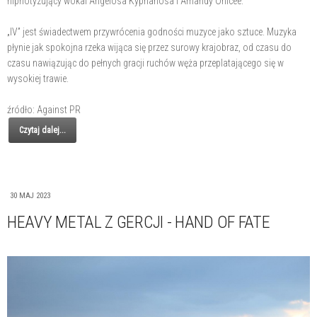
hipnotyzujący wokal Angelosa Kyprianosa i Amandy Onicee.
„IV” jest świadectwem przywrócenia godności muzyce jako sztuce. Muzyka
płynie jak spokojna rzeka wijąca się przez surowy krajobraz, od czasu do
czasu nawiązując do pełnych gracji ruchów węża przeplatającego się w
wysokiej trawie.
źródło: Against PR
Czytaj dalej...
30 MAJ 2023
HEAVY METAL Z GERCJI - HAND OF FATE