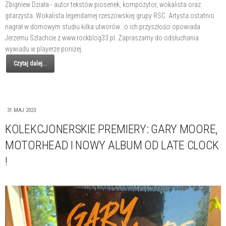
Zbigniew Działa - autor tekstów piosenek, kompozytor, wokalista oraz
gitarzysta. Wokalista legendarnej rzeszowskiej grupy RSC. Artysta ostatnio
nagrał w domowym studiu kilka utworów...o ich przyszłości opowiada
Jerzemu Szlachcie z www.rockblog33.pl. Zapraszamy do odsłuchania
wywiadu w playerze poniżej.
Czytaj dalej...
31 MAJ 2023
KOLEKCJONERSKIE PREMIERY: GARY MOORE,
MOTORHEAD I NOWY ALBUM OD LATE CLOCK
!