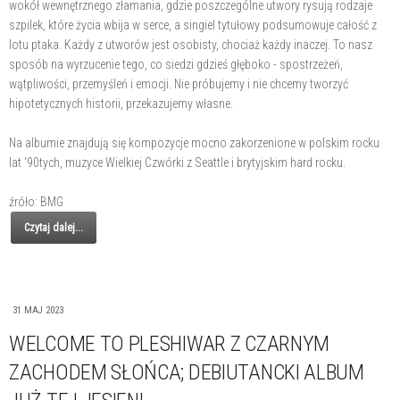
wokół wewnętrznego złamania, gdzie poszczególne utwory rysują rodzaje
szpilek, które życia wbija w serce, a singiel tytułowy podsumowuje całość z
lotu ptaka. Każdy z utworów jest osobisty, chociaż każdy inaczej. To nasz
sposób na wyrzucenie tego, co siedzi gdzieś głęboko - spostrzeżeń,
wątpliwości, przemyśleń i emocji. Nie próbujemy i nie chcemy tworzyć
hipotetycznych historii, przekazujemy własne.
Na albumie znajdują się kompozycje mocno zakorzenione w polskim rocku
lat '90tych, muzyce Wielkiej Czwórki z Seattle i brytyjskim hard rocku.
źróło: BMG
Czytaj dalej...
31 MAJ 2023
WELCOME TO PLESHIWAR Z CZARNYM
ZACHODEM SŁOŃCA; DEBIUTANCKI ALBUM