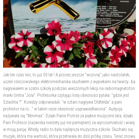
Jak ten czas leci, to już 50 lat ! A przcież jeszcze "wczoraj" jako nastolatek,
uczeń rzeszowskiego elektromechanika słuchałem z wypiekami na twarzy...ba
nagrywałem w szatni szkoły podczas wieczornych lekcji na radiomagnetofon
marki Unitra "Jola". Profesorka czytając listę obecności pytała: "gdzie jest
Szlachta ?". Koledzy odpowiadali: "w sztani nagrywa Oldfielda" a pani
profestor na to..." w takim razie obecność usprawiedliwiona". Audycja
nazywała się "Minimax". Dzięki Panie
Piotrze za piękne muzyczne lata, dzięki
Pani Profesor (nazwiska niestety już nie pamiętam) za wyrozumiałość i wiarę
w moją pasję. Wtedy, radio to była najlepsza muzyczna szkoła. Słuchało się
muzyki, która ma wartość, która przetrwała do dziś próbę czasu. Teraz znowu