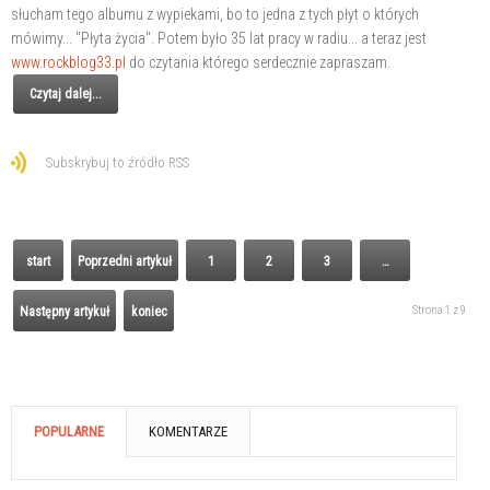
słucham tego albumu z wypiekami, bo to jedna z tych płyt o których
mówimy... "Płyta życia". Potem było 35 lat pracy w radiu... a teraz jest
www.rockblog33.pl
do czytania którego serdecznie zapraszam.
Czytaj dalej...
Subskrybuj to źródło RSS
start
Poprzedni artykuł
1
2
3
…
Strona 1 z 9
Następny artykuł
koniec
POPULARNE
KOMENTARZE