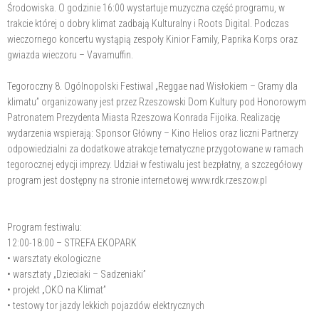
Środowiska. O godzinie 16:00 wystartuje muzyczna część programu, w
trakcie której o dobry klimat zadbają Kulturalny i Roots Digital. Podczas
wieczornego koncertu wystąpią zespoły Kinior Family, Paprika Korps oraz
gwiazda wieczoru – Vavamuffin.
Tegoroczny 8. Ogólnopolski Festiwal „Reggae nad Wisłokiem – Gramy dla
klimatu” organizowany jest przez Rzeszowski Dom Kultury pod Honorowym
Patronatem Prezydenta Miasta Rzeszowa Konrada Fijołka. Realizację
wydarzenia wspierają: Sponsor Główny – Kino Helios oraz liczni Partnerzy
odpowiedzialni za dodatkowe atrakcje tematyczne przygotowane w ramach
tegorocznej edycji imprezy. Udział w festiwalu jest bezpłatny, a szczegółowy
program jest dostępny na stronie internetowej www.rdk.rzeszow.pl
Program festiwalu:
12:00-18:00 – STREFA EKOPARK
• warsztaty ekologiczne
• warsztaty „Dzieciaki – Sadzeniaki”
• projekt „OKO na Klimat”
• testowy tor jazdy lekkich pojazdów elektrycznych