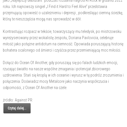
jako „Najlepszy debiutant” podczas rozdania nagród Ri Rock w grudniu 2022
roku. Ich najnowszy singiel „I Find it Hard to Feel Alive” przedstawia
przejmującą opowieść o uzależnieniu i depresji , podkreślając ciemną ścieżkę,
którą te nieszczęścia mogą nas sprowadzić w dół.
Kontrastując rozpacz w tekście, towarzyszący mu teledysk, po mistrzowsku
wyreżyserowany przez wokalistę zespołu, Doriana Pavlovicia, celebruje
miłość jako potężne antidotum na ciemność. Opowiada poruszającą historię
bohatera ocalonego od śmierci i czyśćca przez przemieniającą moc miłości.
Dołącz do Ocean Of Another, gdy poruszają się po falach ludzkich emocji,
rzucając światło na nasze wspólne zmagania i potencjał zbiorowego
uzdrowienia. Stań się kroplą w ich oceanie i wyrusz w tę podróż zrozumienia i
połączenia. Doświadcz mocy Metalcore jako naczynia współczucia i
odporności, z Ocean Of Another na czele.
źródło: Against PR
Czytaj dalej...