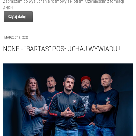
Zapraszam do wysłuchania rozmowy z Piotrem Krzemińskim z formacji
ANKH.
Czytaj dalej...
MARZEC 19, 2026
NONE - "BARTAS" POSŁUCHAJ WYWIADU !