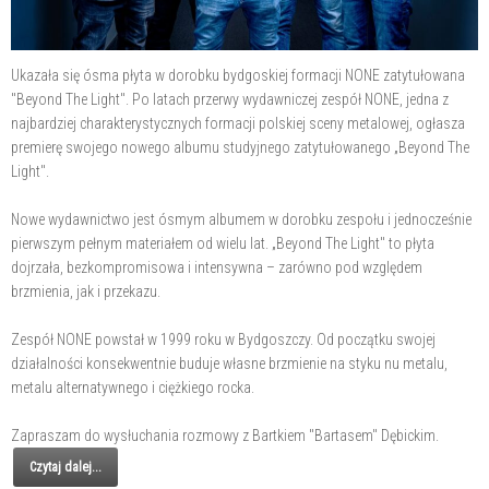
Ukazała się ósma płyta w dorobku bydgoskiej formacji NONE zatytułowana
"Beyond The Light". Po latach przerwy wydawniczej zespół NONE, jedna z
najbardziej charakterystycznych formacji polskiej sceny metalowej, ogłasza
premierę swojego nowego albumu studyjnego zatytułowanego „Beyond The
Light".
Nowe wydawnictwo jest ósmym albumem w dorobku zespołu i jednocześnie
pierwszym pełnym materiałem od wielu lat. „Beyond The Light" to płyta
dojrzała, bezkompromisowa i intensywna – zarówno pod względem
brzmienia, jak i przekazu.
Zespół NONE powstał w 1999 roku w Bydgoszczy. Od początku swojej
działalności konsekwentnie buduje własne brzmienie na styku nu metalu,
metalu alternatywnego i ciężkiego rocka.
Zapraszam do wysłuchania rozmowy z Bartkiem "Bartasem" Dębickim.
Czytaj dalej...