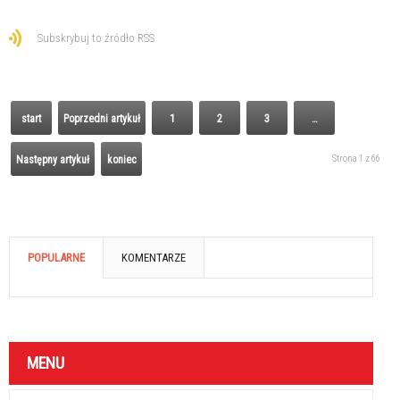
Subskrybuj to źródło RSS
start
Poprzedni artykuł
1
2
3
…
Strona 1 z 66
Następny artykuł
koniec
POPULARNE
KOMENTARZE
MENU