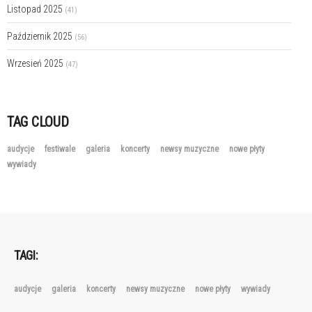
Listopad 2025
(41)
Październik 2025
(56)
Wrzesień 2025
(47)
TAG CLOUD
audycje
festiwale
galeria
koncerty
newsy muzyczne
nowe płyty
wywiady
TAGI:
audycje
galeria
koncerty
newsy muzyczne
nowe płyty
wywiady