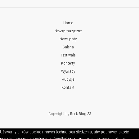
Home
Newsy muzyczne
Nowe płyty
Galeria
Festiwale
Koncerty
Wywiady
Audycje
Kontakt
Copyright by
Rock Blog 33
Używamy plików cookie i innych technologii śledzenia, aby poprawić jakość
przeglądania naszej witryny, wyświetlać spersonalizowane treści i reklamy,