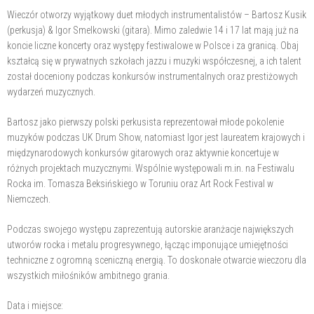
Wieczór otworzy wyjątkowy duet młodych instrumentalistów – Bartosz Kusik
(perkusja) & Igor Smelkowski (gitara). Mimo zaledwie 14 i 17 lat mają już na
koncie liczne koncerty oraz występy festiwalowe w Polsce i za granicą. Obaj
kształcą się w prywatnych szkołach jazzu i muzyki współczesnej, a ich talent
został doceniony podczas konkursów instrumentalnych oraz prestiżowych
wydarzeń muzycznych.
Bartosz jako pierwszy polski perkusista reprezentował młode pokolenie
muzyków podczas UK Drum Show, natomiast Igor jest laureatem krajowych i
międzynarodowych konkursów gitarowych oraz aktywnie koncertuje w
różnych projektach muzycznymi. Wspólnie występowali m.in. na Festiwalu
Rocka im. Tomasza Beksińskiego w Toruniu oraz Art Rock Festival w
Niemczech.
Podczas swojego występu zaprezentują autorskie aranżacje największych
utworów rocka i metalu progresywnego, łącząc imponujące umiejętności
techniczne z ogromną sceniczną energią. To doskonałe otwarcie wieczoru dla
wszystkich miłośników ambitnego grania.
Data i miejsce: