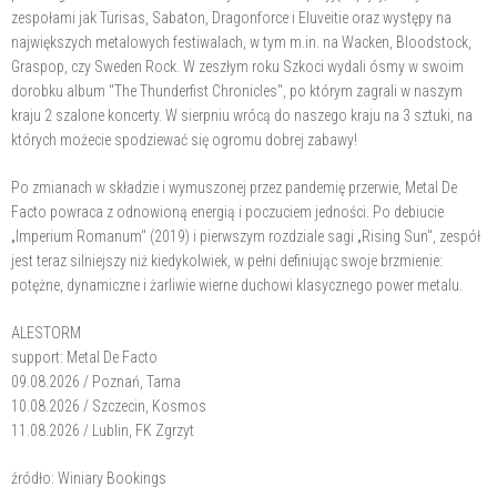
zespołami jak Turisas, Sabaton, Dragonforce i Eluveitie oraz występy na
największych metalowych festiwalach, w tym m.in. na Wacken, Bloodstock,
Graspop, czy Sweden Rock. W zeszłym roku Szkoci wydali ósmy w swoim
dorobku album "The Thunderfist Chronicles", po którym zagrali w naszym
kraju 2 szalone koncerty. W sierpniu wrócą do naszego kraju na 3 sztuki, na
których możecie spodziewać się ogromu dobrej zabawy!
Po zmianach w składzie i wymuszonej przez pandemię przerwie, Metal De
Facto powraca z odnowioną energią i poczuciem jedności. Po debiucie
„Imperium Romanum" (2019) i pierwszym rozdziale sagi „Rising Sun", zespół
jest teraz silniejszy niż kiedykolwiek, w pełni definiując swoje brzmienie:
potężne, dynamiczne i żarliwie wierne duchowi klasycznego power metalu.
ALESTORM
support: Metal De Facto
09.08.2026 / Poznań, Tama
10.08.2026 / Szczecin, Kosmos
11.08.2026 / Lublin, FK Zgrzyt
źródło: Winiary Bookings