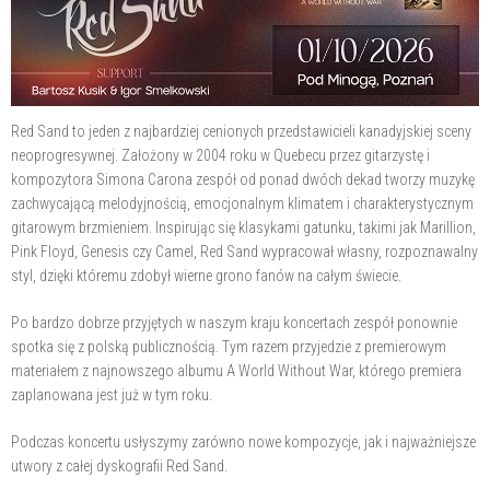
Red Sand to jeden z najbardziej cenionych przedstawicieli kanadyjskiej sceny
neoprogresywnej. Założony w 2004 roku w Quebecu przez gitarzystę i
kompozytora Simona Carona zespół od ponad dwóch dekad tworzy muzykę
zachwycającą melodyjnością, emocjonalnym klimatem i charakterystycznym
gitarowym brzmieniem. Inspirując się klasykami gatunku, takimi jak Marillion,
Pink Floyd, Genesis czy Camel, Red Sand wypracował własny, rozpoznawalny
styl, dzięki któremu zdobył wierne grono fanów na całym świecie.
Po bardzo dobrze przyjętych w naszym kraju koncertach zespół ponownie
spotka się z polską publicznością. Tym razem przyjedzie z premierowym
materiałem z najnowszego albumu A World Without War, którego premiera
zaplanowana jest już w tym roku.
Podczas koncertu usłyszymy zarówno nowe kompozycje, jak i najważniejsze
utwory z całej dyskografii Red Sand.