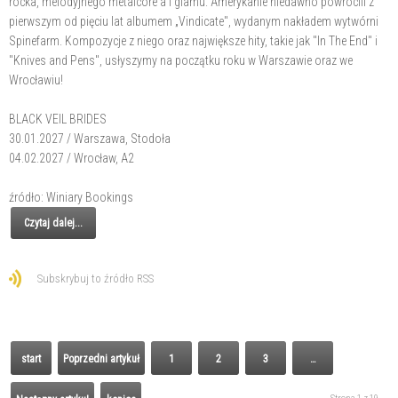
rocka, melodyjnego metalcore'a i glamu. Amerykanie niedawno powrócili z
pierwszym od pięciu lat albumem „Vindicate", wydanym nakładem wytwórni
Spinefarm. Kompozycje z niego oraz największe hity, takie jak "In The End" i
"Knives and Pens", usłyszymy na początku roku w Warszawie oraz we
Wrocławiu!
BLACK VEIL BRIDES
30.01.2027 / Warszawa, Stodoła
04.02.2027 / Wrocław, A2
źródło: Winiary Bookings
Czytaj dalej...
Subskrybuj to źródło RSS
start
Poprzedni artykuł
1
2
3
…