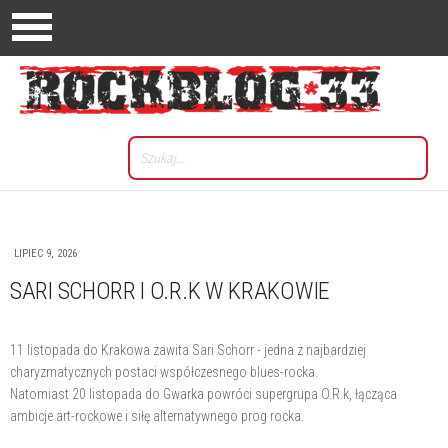
LIPIEC 9, 2026
SARI SCHORR I O.R.K W KRAKOWIE
11 listopada do Krakowa zawita Sari Schorr - jedna z najbardziej
charyzmatycznych postaci współczesnego blues-rocka.
Natomiast 20 listopada do Gwarka powróci supergrupa O.R.k, łącząca
ambicje art-rockowe i siłę alternatywnego prog rocka.