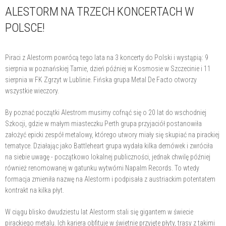
ALESTORM NA TRZECH KONCERTACH W
POLSCE!
Piraci z Alestorm powrócą tego lata na 3 koncerty do Polski i wystąpią: 9
sierpnia w poznańskiej Tamie, dzień później w Kosmosie w Szczecinie i 11
sierpnia w FK Zgrzyt w Lublinie. Fińska grupa Metal De Facto otworzy
wszystkie wieczory.
By poznać początki Alestrom musimy cofnąć się o 20 lat do wschodniej
Szkocji, gdzie w małym miasteczku Perth grupa przyjaciół postanowiła
założyć epicki zespół metalowy, którego utwory miały się skupiać na pirackiej
tematyce. Działając jako Battleheart grupa wydała kilka demówek i zwróciła
na siebie uwagę - początkowo lokalnej publiczności, jednak chwilę później
również renomowanej w gatunku wytwórni Napalm Records. To wtedy
formacja zmieniła nazwę na Alestorm i podpisała z austriackim potentatem
kontrakt na kilka płyt.
W ciągu blisko dwudziestu lat Alestorm stali się gigantem w świecie
pirackiego metalu. Ich kariera obfituje w świetnie przyjęte płyty, trasy z takimi