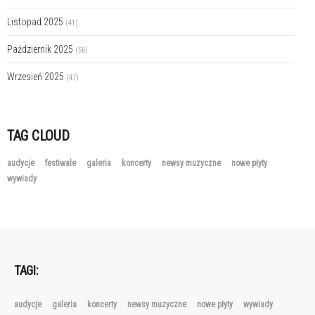
Listopad 2025
(41)
Październik 2025
(56)
Wrzesień 2025
(47)
TAG CLOUD
audycje
festiwale
galeria
koncerty
newsy muzyczne
nowe płyty
wywiady
TAGI:
audycje
galeria
koncerty
newsy muzyczne
nowe płyty
wywiady