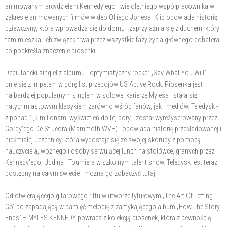
animowanym arcydziełem Kennedy’ego i wieloletniego współpracownika w
zakresie animowanych filmów wideo Olliego Jonesa. Klip opowiada historię
dziewczyny, która wprowadza się do domu i zaprzyjaźnia się z duchem, który
tam mieszka. Ich związek trwa przez wszystkie fazy życia głównego bohatera,
co podkreśla znaczenie piosenki.
Debiutancki singiel z albumu - optymistyczny rocker „Say What You Will” -
pnie się z impetem w górę list przebojów US Active Rock. Piosenka jest
najbardziej popularnym singlem w solowej karierze Mylesa i stała się
natychmiastowym klasykiem zarówno wśród fanów, jak i mediów. Teledysk -
z ponad 1,5 milionami wyświetleń do tej pory - został wyreżyserowany przez
Gordy'ego De St Jeora (Mammoth WVH) i opowiada historię prześladowanej i
nieśmiałej uczennicy, która wydostaje się ze swojej skorupy z pomocą
nauczyciela, woźnego i osoby serwującej lunch na stołówce, granych przez
Kennedy'ego, Uddina i Tourniera w szkolnym talent show. Teledysk jest teraz
dostępny na całym świecie i można go zobaczyć tutaj.
Od otwierającego gitarowego riffu w utworze tytułowym „The Art Of Letting
Go” po zapadającą w pamięć melodię z zamykającego album „How The Story
Ends” – MYLES KENNEDY powraca z kolekcją piosenek, która z pewnością