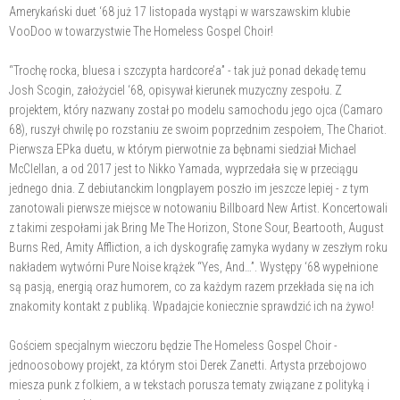
Amerykański duet ‘68 już 17 listopada wystąpi w warszawskim klubie
VooDoo w towarzystwie The Homeless Gospel Choir!
“Trochę rocka, bluesa i szczypta hardcore’a” - tak już ponad dekadę temu
Josh Scogin, założyciel ‘68, opisywał kierunek muzyczny zespołu. Z
projektem, który nazwany został po modelu samochodu jego ojca (Camaro
68), ruszył chwilę po rozstaniu ze swoim poprzednim zespołem, The Chariot.
Pierwsza EPka duetu, w którym pierwotnie za bębnami siedział Michael
McClellan, a od 2017 jest to Nikko Yamada, wyprzedała się w przeciągu
jednego dnia. Z debiutanckim longplayem poszło im jeszcze lepiej - z tym
zanotowali pierwsze miejsce w notowaniu Billboard New Artist. Koncertowali
z takimi zespołami jak Bring Me The Horizon, Stone Sour, Beartooth, August
Burns Red, Amity Affliction, a ich dyskografię zamyka wydany w zeszłym roku
nakładem wytwórni Pure Noise krążek “Yes, And…”. Występy ‘68 wypełnione
są pasją, energią oraz humorem, co za każdym razem przekłada się na ich
znakomity kontakt z publiką. Wpadajcie koniecznie sprawdzić ich na żywo!
Gościem specjalnym wieczoru będzie The Homeless Gospel Choir -
jednoosobowy projekt, za którym stoi Derek Zanetti. Artysta przebojowo
miesza punk z folkiem, a w tekstach porusza tematy związane z polityką i