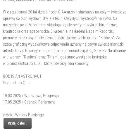
W ciągu ponad 20 lat działalności GIAA urzekli słuchaczy na całym świecie za
sprawą swoich wydawnictw, ale też niezwykłych występów na żywo. Na
muzyczne pejzaże formacji składają się elementy muzyki elektronicznej,
krautrocka oraz space rocka. 6 września, nakładem Napalm Records,
premierę miało psychodeliczno-postrockowe dzieło grupy - “Embers”. Za
szatę graficzną wydawnictwa odpowiada uznany na całym świecie irlandzki
artysta David Rooney, masteringiem natomiast zajął się Streaky. Na albumie,
w utworach “Realms” oraz “Prism”, gościnne wystąpiła brytyjska
wiolonczelistka Jo Quail, która otworzy oba koncerty.
GOD IS AN ASTRONAUT
Support: Jo Quail
10.03.2025 / Warszawa, Progresja
17.05.2025 / Gdańsk, Parlament
źródło: Winiary Bookings
Czytaj dalej...