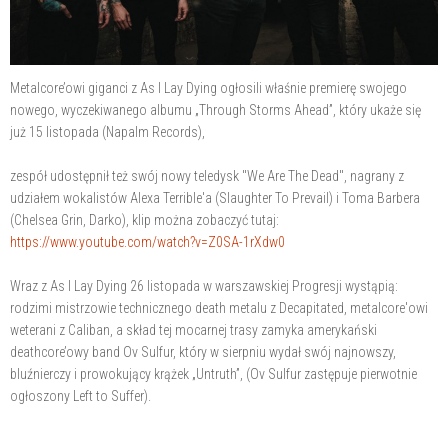
Metalcore’owi giganci z As I Lay Dying ogłosili właśnie premierę swojego
nowego, wyczekiwanego albumu „Through Storms Ahead”, który ukaże się
już 15 listopada (Napalm Records),
zespół udostępnił też swój nowy teledysk "We Are The Dead", nagrany z
udziałem wokalistów Alexa Terrible'a (Slaughter To Prevail) i Toma Barbera
(Chelsea Grin, Darko), klip można zobaczyć tutaj:
https://www.youtube.com/watch?v=Z0SA-1rXdw0
Wraz z As I Lay Dying 26 listopada w warszawskiej Progresji wystąpią:
rodzimi mistrzowie technicznego death metalu z Decapitated, metalcore'owi
weterani z Caliban, a skład tej mocarnej trasy zamyka amerykański
deathcore’owy band Ov Sulfur, który w sierpniu wydał swój najnowszy,
bluźnierczy i prowokujący krążek „Untruth”, (Ov Sulfur zastępuje pierwotnie
ogłoszony Left to Suffer).