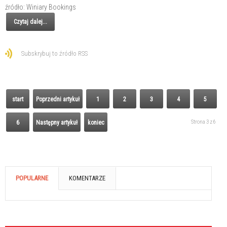
źródło: Winiary Bookings
Czytaj dalej...
Subskrybuj to źródło RSS
start
Poprzedni artykuł
1
2
3
4
5
Strona 3 z 6
6
Następny artykuł
koniec
POPULARNE
KOMENTARZE