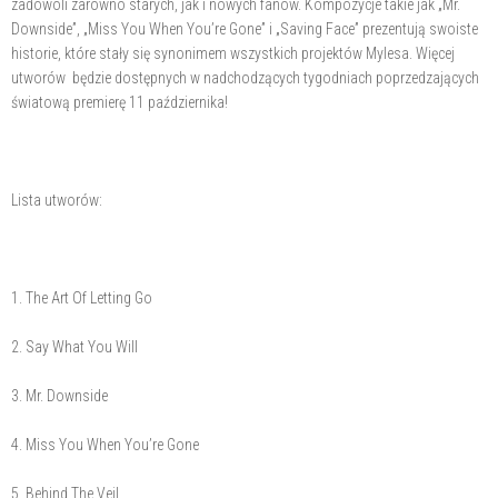
zadowoli zarówno starych, jak i nowych fanów. Kompozycje takie jak „Mr.
Downside”, „Miss You When You’re Gone” i „Saving Face” prezentują swoiste
historie, które stały się synonimem wszystkich projektów Mylesa. Więcej
utworów będzie dostępnych w nadchodzących tygodniach poprzedzających
światową premierę 11 października!
Lista utworów:
1. The Art Of Letting Go
2. Say What You Will
3. Mr. Downside
4. Miss You When You’re Gone
5. Behind The Veil