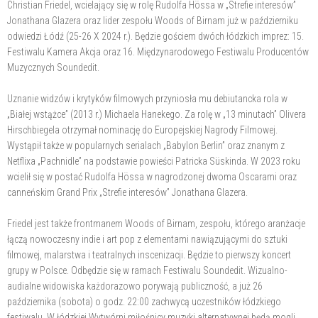
Christian Friedel, wcielający się w rolę Rudolfa Hössa w „Strefie interesów”
Jonathana Glazera oraz lider zespołu Woods of Birnam już w październiku
odwiedzi Łódź (25-26 X 2024 r.). Będzie gościem dwóch łódzkich imprez: 15.
Festiwalu Kamera Akcja oraz 16. Międzynarodowego Festiwalu Producentów
Muzycznych Soundedit.
Uznanie widzów i krytyków filmowych przyniosła mu debiutancka rola w
„Białej wstążce” (2013 r.) Michaela Hanekego. Za rolę w „13 minutach” Olivera
Hirschbiegela otrzymał nominację do Europejskiej Nagrody Filmowej.
Wystąpił także w popularnych serialach „Babylon Berlin” oraz znanym z
Netflixa „Pachnidle” na podstawie powieści Patricka Süskinda. W 2023 roku
wcielił się w postać Rudolfa Hössa w nagrodzonej dwoma Oscarami oraz
canneńskim Grand Prix „Strefie interesów” Jonathana Glazera.
Friedel jest także frontmanem Woods of Birnam, zespołu, którego aranżacje
łączą nowoczesny indie i art pop z elementami nawiązującymi do sztuki
filmowej, malarstwa i teatralnych inscenizacji. Będzie to pierwszy koncert
grupy w Polsce. Odbędzie się w ramach Festiwalu Soundedit. Wizualno-
audialne widowiska każdorazowo porywają publiczność, a już 26
października (sobota) o godz. 22:00 zachwycą uczestników łódzkiego
festiwalu. W łódzkiej Wytwórni miłośnicy muzyki alternatywnej będą mogli