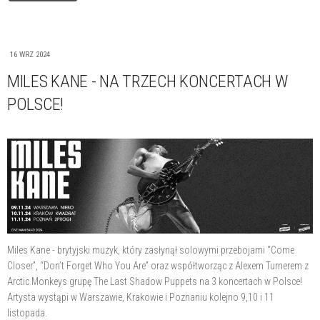
16 WRZ 2024
MILES KANE - NA TRZECH KONCERTACH W
POLSCE!
Miles Kane - brytyjski muzyk, który zasłynął solowymi przebojami “Come
Closer”, “Don’t Forget Who You Are” oraz współtworząc z Alexem Turnerem z
Arctic Monkeys grupę The Last Shadow Puppets na 3 koncertach w Polsce!
Artysta wystąpi w Warszawie, Krakowie i Poznaniu kolejno 9,10 i 11
listopada.