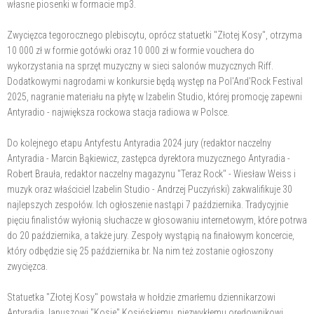
własne piosenki w formacie mp3.
Zwycięzca tegorocznego plebiscytu, oprócz statuetki "Złotej Kosy", otrzyma
10 000 zł w formie gotówki oraz 10 000 zł w formie vouchera do
wykorzystania na sprzęt muzyczny w sieci salonów muzycznych Riff.
Dodatkowymi nagrodami w konkursie będą występ na Pol'And'Rock Festival
2025, nagranie materiału na płytę w Izabelin Studio, której promocję zapewni
Antyradio - największa rockowa stacja radiowa w Polsce.
Do kolejnego etapu Antyfestu Antyradia 2024 jury (redaktor naczelny
Antyradia - Marcin Bąkiewicz, zastępca dyrektora muzycznego Antyradia -
Robert Brauła, redaktor naczelny magazynu "Teraz Rock" - Wiesław Weiss i
muzyk oraz właściciel Izabelin Studio - Andrzej Puczyński) zakwalifikuje 30
najlepszych zespołów. Ich ogłoszenie nastąpi 7 października. Tradycyjnie
pięciu finalistów wyłonią słuchacze w głosowaniu internetowym, które potrwa
do 20 października, a także jury. Zespoły wystąpią na finałowym koncercie,
który odbędzie się 25 października br. Na nim też zostanie ogłoszony
zwycięzca.
Statuetka "Złotej Kosy" powstała w hołdzie zmarłemu dziennikarzowi
Antyradia Januszowi "Kosie" Kosińskiemu, niezwykłemu orędownikowi