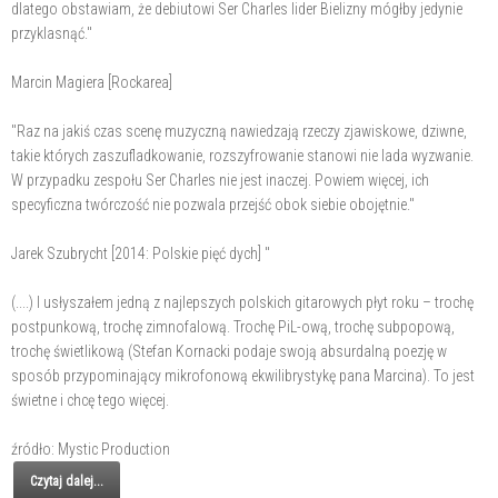
dlatego obstawiam, że debiutowi Ser Charles lider Bielizny mógłby jedynie
przyklasnąć."
Marcin Magiera [Rockarea]
"Raz na jakiś czas scenę muzyczną nawiedzają rzeczy zjawiskowe, dziwne,
takie których zaszufladkowanie, rozszyfrowanie stanowi nie lada wyzwanie.
W przypadku zespołu Ser Charles nie jest inaczej. Powiem więcej, ich
specyficzna twórczość nie pozwala przejść obok siebie obojętnie."
Jarek Szubrycht [2014: Polskie pięć dych] "
(....) I usłyszałem jedną z najlepszych polskich gitarowych płyt roku – trochę
postpunkową, trochę zimnofalową. Trochę PiL-ową, trochę subpopową,
trochę świetlikową (Stefan Kornacki podaje swoją absurdalną poezję w
sposób przypominający mikrofonową ekwilibrystykę pana Marcina). To jest
świetne i chcę tego więcej.
źródło: Mystic Production
Czytaj dalej...