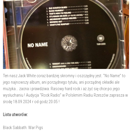
Ten nasz Jack White coraz bardziej skromny i oszczędny jest. "No Name" to
jego najnowszy album, ani porządnego tytułu, ani porządnej okładki ale
muzyka... zacna i prawdziwa. Rasowy hard rock i aż żyć się chce po jego
wysłuchaniu ! Audycja "Rock Radio" w Polskmim Radiu Rzeszów zaprasza w
środę 18.09.2024 r od godz.20.05 !
Lista utworów:
Black Sabbath: War Pigs