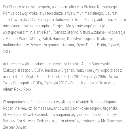
Ser Charles to nazwa zespołu, a zarazem alter ego Stefana Kornackiego.
Pomysłodawcy, wokalisty i tekściarza, artysty multimedialnego. [Laureat
Talentów Trójki 2012, Kulturysta Radiowego Domu Kultury, autor oraz kurator
międzynarodowego Inscription Project. Muzycznie współpracuje i
występował z m.in. Hania Rani, Tomasz Stańko. Sztuki wizualne - kooperacje
z Mariusz Waras M-City, Patryk Hardziej, Kolektyw Pogoda. Realizacje
multimedialne w Polsce i za granicą: Lizbona, Kijów, Dubaj, Berlin, Erywań,
Indie]
Autorem muzyki i producentem płyty jest basista Adam Staszewski.
[Założyciel zespołu SOFA, basista w 0rganek, muzyk sesyjny, współpraca z
m.in. O.S.T.R., Męskie Granie Orkiestra 2016 i 2017. Fryderyk 2006 - Nowa
Twarz Fonografii z SOFA, Fryderyki 2017 z 0rganek za Utwór Roku oraz
Album Roku Rock]
W nagraniach na Einmannbunker wzięli udział również̇: Tomasz Organek,
Robert Markiewicz, Tomasz Lewandowski (członkowie zespołu 0rganek),
Steve Nash, Sławek Kosiński. Po nagraniu płyty do Ser Charles dołączył
Bartosz Gorzkiewicz. Perkusista, autor utworów, producent w Mr. Slowman i
Zielony Dywan.