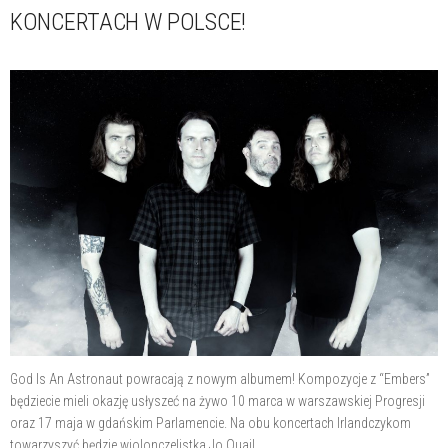
KONCERTACH W POLSCE!
God Is An Astronaut powracają z nowym albumem! Kompozycje z “Embers”
będziecie mieli okazję usłyszeć na żywo 10 marca w warszawskiej Progresji
oraz 17 maja w gdańskim Parlamencie. Na obu koncertach Irlandczykom
towarzyszyć będzie wiolonczelistka Jo Quail.