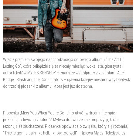
Wraz z premierą swojego nadchodzącego solowego albumu “The Art Of
Letting Go”, która odbędzie się za niecały miesiąc, wokalista, gitarzysta i
autor tekstów MYLES KENNEDY – znany ze współpracy z zespołami Alter
Bridge i Slash and the Conspirators – ujawnia kolejny niesamowity teledysk
do trzeciej piosenki z albumu, która jest już dostępna.
Piosenka „Miss You When You’re Gone” to utwór w średnim tempie,
pokazujący liryczną zdolność Mylesa do tworzenia kompozycji, które
rezonują ze słuchaczem. Piosenka opowiada o związku, który się rozpada,
“This is gonna pain like hell, I know too well” – śpiewa Myles. Teledysk jest