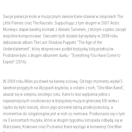
Swoje pierwsze kroki w muzycznym świecie Kane stawiał w zespołach The
Little Flames oraz The Rascals. Supportując z tym drugim w 2007 Arctic
Monkeys złapał świetny kontakt z Alexem Turnerem, z którym szybko zaczęli
wspólnie komponować. Owocem tych działań był wydany w 2008 roku
debiutancki album The Last Shadow Puppets “The Age of the
Understatement”, który ekspresowo podbił brytyjską listę przebojów.
Podobnie było z drugim albumem duetu - “Everything You Have Come to
Expect” (2016).
W 2009 roku Miles postawił na karierę solową. Od tego momentu wydał 5
świetnie przyjętych na Wyspach krążków, a ostatni z nich, “One Man Band”,
ukazał się w sierpniu zeszłego roku. Kane to bez wątpienia jedna z
najważniejszych osobowości w brytyjskiej muzyce gitarowej XXI wieku i
ciężko by było inaczej, skoro jego piosenki tętnią przebojowością, a
momentów do singalongów jest w nich co niemiara. Przekonacie się o tym
na 3 koncertach muzyka, które w drugim tygodniu listopada odbędą się w
Warszawie, Krakowie oraz Poznaniu! Kane wystąpi w konwencji One Man