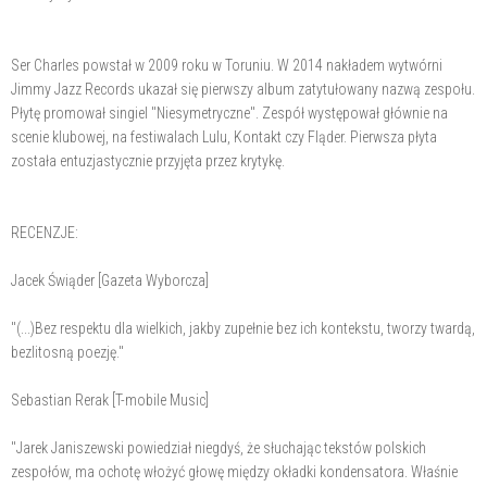
Ser Charles powstał w 2009 roku w Toruniu. W 2014 nakładem wytwórni
Jimmy Jazz Records ukazał się pierwszy album zatytułowany nazwą zespołu.
Płytę promował singiel "Niesymetryczne". Zespół występował głównie na
scenie klubowej, na festiwalach Lulu, Kontakt czy Fląder. Pierwsza płyta
została entuzjastycznie przyjęta przez krytykę.
RECENZJE:
Jacek Świąder [Gazeta Wyborcza]
"(...)Bez respektu dla wielkich, jakby zupełnie bez ich kontekstu, tworzy twardą,
bezlitosną poezję."
Sebastian Rerak [T-mobile Music]
"Jarek Janiszewski powiedział niegdyś, że słuchając tekstów polskich
zespołów, ma ochotę włożyć głowę między okładki kondensatora. Właśnie