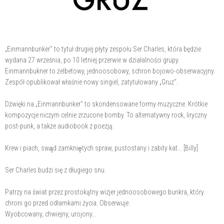
„Einmannbunker" to tytuł drugiej płyty zespołu Ser Charles, która będzie
wydana 27 września, po 10 letniej przerwie w działalności grupy.
Einmannbukner to żelbetowy, jednoosobowy, schron bojowo-obserwacyjny.
Zespół opublikował właśnie nowy singiel, zatytułowany „Gruz".
Dźwięki na „Einmannbunker" to skondensowane formy muzyczne. Krótkie
kompozycje niczym celnie zrzucone bomby. To alternatywny rock, liryczny
post-punk, a także audiobook z poezją.
Krew i piach, swąd zamkniętych spraw, pustostany i zabity kat... [Billy]
Ser Charles budzi się z długiego snu.
Patrzy na świat przez prostokątny wizjer jednoosobowego bunkra, który
chroni go przed odłamkami życia. Obserwuje.
Wyobcowany, chwiejny, urojony...