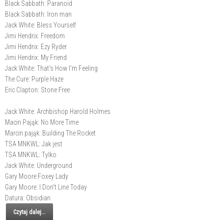
Black Sabbath: Paranoid
Black Sabbath: Iron man
Jack White: Bless Yourself
Jimi Hendrix: Freedom
Jimi Hendrix: Ezy Ryder
Jimi Hendrix: My Friend
Jack White: That's How I'm Feeling
The Cure: Purple Haze
Eric Clapton: Stone Free
Jack White: Archbishop Harold Holmes
Macin Pająk: No More Time
Marcin pająk: Building The Rocket
TSA MNKWL: Jak jest
TSA MNKWL: Tylko
Jack White: Underground
Gary Moore:Foxey Lady
Gary Moore: I Don't Line Today
Datura: Obsidian
Czytaj dalej...