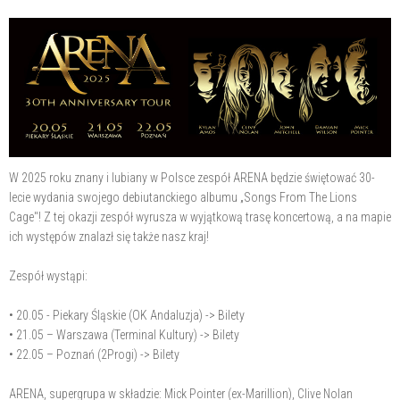
W 2025 roku znany i lubiany w Polsce zespół ARENA będzie świętować 30-
lecie wydania swojego debiutanckiego albumu „Songs From The Lions
Cage"! Z tej okazji zespół wyrusza w wyjątkową trasę koncertową, a na mapie
ich występów znalazł się także nasz kraj!
Zespół wystąpi:
• 20.05 - Piekary Śląskie (OK Andaluzja) -> Bilety
• 21.05 – Warszawa (Terminal Kultury) -> Bilety
• 22.05 – Poznań (2Progi) -> Bilety
ARENA, supergrupa w składzie: Mick Pointer (ex-Marillion), Clive Nolan