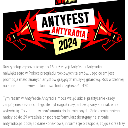
Ruszył etap zgłoszeniowy do 16. już edycji Antyfestu Antyradia -
największego w Polsce przeglądu rockowych talentów. Jego celem jest
promocja mało znanych artystów grających muzykę gitarową. Rok wcześniej
na konkurs napłynęła rekordowa liczba zgłoszeń - 420.
Tym razem w Antyfeście Antyradia może wziąć udział praktycznie każdy
zespół, niezależnie od tego ile płyt nagrał i czy jest związany kontraktem z
wytwórnią. To zmiana w porównaniu do lat minionych. Zgłoszenia można
nadsyłać do 29 września br. poprzez formularz dostępny na stronie
antyradio.pl, podając dane konaktowe, informacje o zespole, zdjęcie oraz trzy