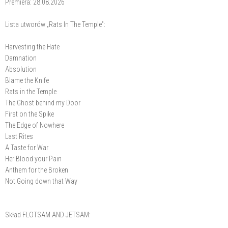
Premiera: 28.08.2026
Lista utworów „Rats In The Temple”:
Harvesting the Hate
Damnation
Absolution
Blame the Knife
Rats in the Temple
The Ghost behind my Door
First on the Spike
The Edge of Nowhere
Last Rites
A Taste for War
Her Blood your Pain
Anthem for the Broken
Not Going down that Way
Skład FLOTSAM AND JETSAM: