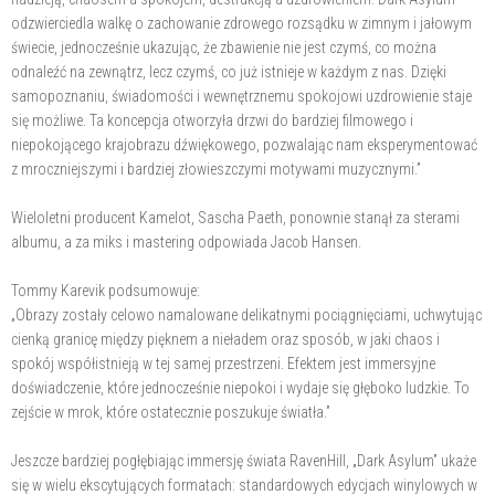
odzwierciedla walkę o zachowanie zdrowego rozsądku w zimnym i jałowym
świecie, jednocześnie ukazując, że zbawienie nie jest czymś, co można
odnaleźć na zewnątrz, lecz czymś, co już istnieje w każdym z nas. Dzięki
samopoznaniu, świadomości i wewnętrznemu spokojowi uzdrowienie staje
się możliwe. Ta koncepcja otworzyła drzwi do bardziej filmowego i
niepokojącego krajobrazu dźwiękowego, pozwalając nam eksperymentować
z mroczniejszymi i bardziej złowieszczymi motywami muzycznymi.”
Wieloletni producent Kamelot, Sascha Paeth, ponownie stanął za sterami
albumu, a za miks i mastering odpowiada Jacob Hansen.
Tommy Karevik podsumowuje:
„Obrazy zostały celowo namalowane delikatnymi pociągnięciami, uchwytując
cienką granicę między pięknem a nieładem oraz sposób, w jaki chaos i
spokój współistnieją w tej samej przestrzeni. Efektem jest immersyjne
doświadczenie, które jednocześnie niepokoi i wydaje się głęboko ludzkie. To
zejście w mrok, które ostatecznie poszukuje światła.”
Jeszcze bardziej pogłębiając immersję świata RavenHill, „Dark Asylum” ukaże
się w wielu ekscytujących formatach: standardowych edycjach winylowych w