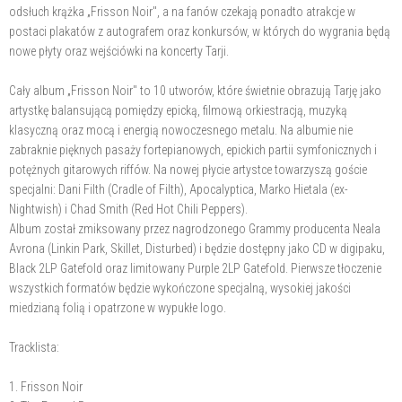
odsłuch krążka „Frisson Noir", a na fanów czekają ponadto atrakcje w
postaci plakatów z autografem oraz konkursów, w których do wygrania będą
nowe płyty oraz wejściówki na koncerty Tarji.
Cały album „Frisson Noir" to 10 utworów, które świetnie obrazują Tarję jako
artystkę balansującą pomiędzy epicką, filmową orkiestracją, muzyką
klasyczną oraz mocą i energią nowoczesnego metalu. Na albumie nie
zabraknie pięknych pasaży fortepianowych, epickich partii symfonicznych i
potężnych gitarowych riffów. Na nowej płycie artystce towarzyszą goście
specjalni: Dani Filth (Cradle of Filth), Apocalyptica, Marko Hietala (ex-
Nightwish) i Chad Smith (Red Hot Chili Peppers).
Album został zmiksowany przez nagrodzonego Grammy producenta Neala
Avrona (Linkin Park, Skillet, Disturbed) i będzie dostępny jako CD w digipaku,
Black 2LP Gatefold oraz limitowany Purple 2LP Gatefold. Pierwsze tłoczenie
wszystkich formatów będzie wykończone specjalną, wysokiej jakości
miedzianą folią i opatrzone w wypukłe logo.
Tracklista:
1. Frisson Noir