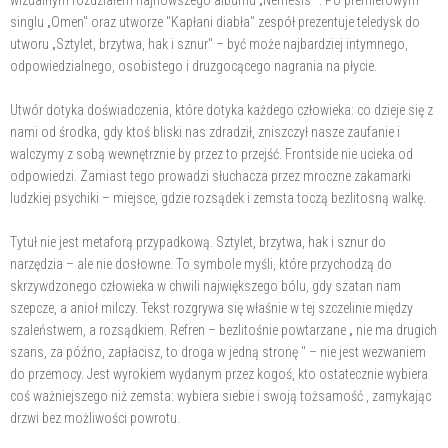
wizualnym rozdziałem najnowszego albumu „Nemesis" . Po premierowym
singlu „Omen" oraz utworze "Kapłani diabła" zespół prezentuje teledysk do
utworu „Sztylet, brzytwa, hak i sznur" – być może najbardziej intymnego,
odpowiedzialnego, osobistego i druzgocącego nagrania na płycie.
Utwór dotyka doświadczenia, które dotyka każdego człowieka: co dzieje się z
nami od środka, gdy ktoś bliski nas zdradził, zniszczył nasze zaufanie i
walczymy z sobą wewnętrznie by przez to przejść. Frontside nie ucieka od
odpowiedzi. Zamiast tego prowadzi słuchacza przez mroczne zakamarki
ludzkiej psychiki – miejsce, gdzie rozsądek i zemsta toczą bezlitosną walkę.
Tytuł nie jest metaforą przypadkową. Sztylet, brzytwa, hak i sznur do
narzędzia – ale nie dosłowne. To symbole myśli, które przychodzą do
skrzywdzonego człowieka w chwili największego bólu, gdy szatan nam
szepcze, a anioł milczy. Tekst rozgrywa się właśnie w tej szczelinie między
szaleństwem, a rozsądkiem. Refren – bezlitośnie powtarzane „ nie ma drugich
szans, za późno, zapłacisz, to droga w jedną stronę " – nie jest wezwaniem
do przemocy. Jest wyrokiem wydanym przez kogoś, kto ostatecznie wybiera
coś ważniejszego niż zemsta: wybiera siebie i swoją tożsamość , zamykając
drzwi bez możliwości powrotu.