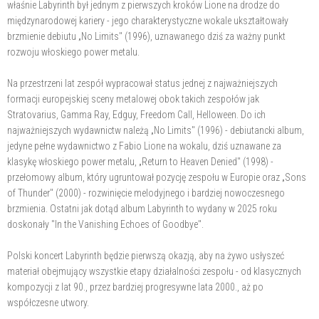
właśnie Labyrinth był jednym z pierwszych kroków Lione na drodze do
międzynarodowej kariery - jego charakterystyczne wokale ukształtowały
brzmienie debiutu „No Limits" (1996), uznawanego dziś za ważny punkt
rozwoju włoskiego power metalu.
Na przestrzeni lat zespół wypracował status jednej z najważniejszych
formacji europejskiej sceny metalowej obok takich zespołów jak
Stratovarius, Gamma Ray, Edguy, Freedom Call, Helloween. Do ich
najważniejszych wydawnictw należą „No Limits" (1996) - debiutancki album,
jedyne pełne wydawnictwo z Fabio Lione na wokalu, dziś uznawane za
klasykę włoskiego power metalu, „Return to Heaven Denied" (1998) -
przełomowy album, który ugruntował pozycję zespołu w Europie oraz „Sons
of Thunder" (2000) - rozwinięcie melodyjnego i bardziej nowoczesnego
brzmienia. Ostatni jak dotąd album Labyrinth to wydany w 2025 roku
doskonały "In the Vanishing Echoes of Goodbye".
Polski koncert Labyrinth będzie pierwszą okazją, aby na żywo usłyszeć
materiał obejmujący wszystkie etapy działalności zespołu - od klasycznych
kompozycji z lat 90., przez bardziej progresywne lata 2000., aż po
współczesne utwory.