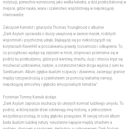
instytucji, pierwotnie wzniesionej jako wielka katedra, a dziś przekształconej w
miejsce, gdzie nauka, wiara i szaleństwo współistnieją w niepokojącej
równowadze.
Założyciel Kamelot i gitarzysta Thomas Youngblood o albumie:
„Dark Asylum opowiada o duszy uwięzionej w świecie masek, rozbitych
wspomnień i psychicznej udręki, błąkającej się po niekończących się
korytarzach RavenHill w poszukiwaniu prawdy, tożsamości i odkupienia. To,
co początkowo wydaje się zejściem w mrok, stopniowo przemienia się w
podróż ku przebudzeniu, gdzie pod warstwą strachu, iluzji i chaosu kryje się
możliwość uzdrowienia, nadziei, a ostatecznie także droga wyjścia z cieni ku
Sanktuarium. Album zgłębia dualizm rozpaczy i zbawienia, zacierając granice
między rzeczywistością a szaleństwem za pomocą teatralnej narracji,
niepokojącej atmosfery i głęboko emocjonalnych tematów.”
Frontman Tommy Karevik dodaje:
„Dark Asylum zaprasza słuchaczy do ukrytych komnat ludzkiego umysłu. To
podróż, w której każde drzwi odsłaniają inną historię, a jednocześnie
wszystkie pozostają ze sobą głęboko powiązane. W swojej istocie album
bada dualizm ludzkiej natury: nieustanne napięcie między strachem a
nadzieją, chaosem a spokojem, destrukcją a uzdrowieniem. Dark Asylum