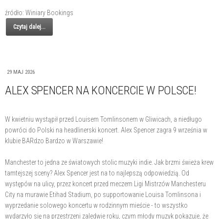
źródło: Winiary Bookings
Czytaj dalej...
29 MAJ 2026
ALEX SPENCER NA KONCERCIE W POLSCE!
W kwietniu wystąpił przed Louisem Tomlinsonem w Gliwicach, a niedługo
powróci do Polski na headlinerski koncert. Alex Spencer zagra 9 września w
klubie BARdzo Bardzo w Warszawie!
Manchester to jedna ze światowych stolic muzyki indie. Jak brzmi świeża krew
tamtejszej sceny? Alex Spencer jest na to najlepszą odpowiedzią. Od
występów na ulicy, przez koncert przed meczem Ligi Mistrzów Manchesteru
City na murawie Etihad Stadium, po supportowanie Louisa Tomlinsona i
wyprzedanie solowego koncertu w rodzinnym mieście - to wszystko
wydarzyło się na przestrzeni zaledwie roku, czym młody muzyk pokazuje, że