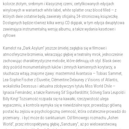
kolorze złotym, srebrnym i klasycznej czerni, certyfikowanych edycjach
winylowych w wariantach white label, white splatter oraz blood filled — z
których dwie ostatnie będą zawierały oficjalną 24-stronicową książeczkę.
Dostępnych będzie również kilka wersji CD digipak, w tym edycja dwupłytowa
zawierająca instrumentalną wersję albumu, a także wydania kasetowe i
cyfrowe.
Kamelot na „Dark Asylum” jeszcze śmielej zagłębia się w filmowe i
atmosferyczne brzmienia, wkraczając głębiej w teatralny mrok, jednocześnie
zachowując charakterystyczne melodie, które definiują ich styl. Blask świec
drży pośród monumentalnych łuków i zimnych kamiennych korytarzy, a
słuchacza witają znajome zjawy: mastermind Avantasia — Tobias Sammet,
Lea-Sophie Fischer z Eluveitie, Clémentine Delauney z Visions of Atlantis,
wokalistka Decessus i aktualna zdobywczyni tytułu Miss World Chile —
Ignacia Fernández, a także Rannveig Sif Sigurðardóttir, Sólveig Sara Leupold i
Billy King! Tożsamość rozpada się na kawałki, rzeczywistość ulega
wypaczeniu, a kontrola wymyka się w niewidzialne ręce, prowadząc główną
postać ku zejściu w psychologiczną ciemność, która ostatecznie prowadzi do
przemiany… i być może do sanktuarium. Od filmowego rozmachu „Ashen
World”, przez introspektywną głębię „Sanctuary”, aż po wielowarstwową