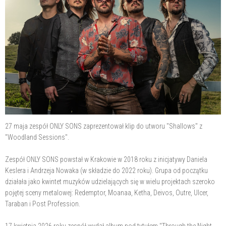
27 maja zespół ONLY SONS zaprezentował klip do utworu "Shallows" z
"Woodland Sessions".
Zespół ONLY SONS powstał w Krakowie w 2018 roku z inicjatywy Daniela
Keslera i Andrzeja Nowaka (w składzie do 2022 roku). Grupa od początku
działała jako kwintet muzyków udzielających się w wielu projektach szeroko
pojętej sceny metalowej: Redemptor, Moanaa, Ketha, Deivos, Outre, Ulcer,
Taraban i Post Profession.
17 kwietnia 2026 roku zespół wydał album pod tytułem "Through the Night