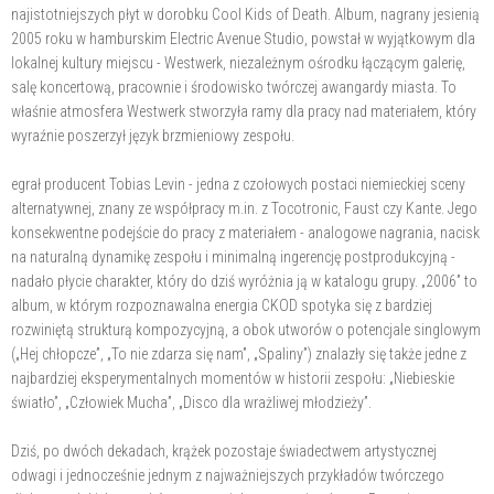
najistotniejszych płyt w dorobku Cool Kids of Death. Album, nagrany jesienią
2005 roku w hamburskim Electric Avenue Studio, powstał w wyjątkowym dla
lokalnej kultury miejscu - Westwerk, niezależnym ośrodku łączącym galerię,
salę koncertową, pracownie i środowisko twórczej awangardy miasta. To
właśnie atmosfera Westwerk stworzyła ramy dla pracy nad materiałem, który
wyraźnie poszerzył język brzmieniowy zespołu.
egrał producent Tobias Levin - jedna z czołowych postaci niemieckiej sceny
alternatywnej, znany ze współpracy m.in. z Tocotronic, Faust czy Kante. Jego
konsekwentne podejście do pracy z materiałem - analogowe nagrania, nacisk
na naturalną dynamikę zespołu i minimalną ingerencję postprodukcyjną -
nadało płycie charakter, który do dziś wyróżnia ją w katalogu grupy. „2006” to
album, w którym rozpoznawalna energia CKOD spotyka się z bardziej
rozwiniętą strukturą kompozycyjną, a obok utworów o potencjale singlowym
(„Hej chłopcze”, „To nie zdarza się nam”, „Spaliny”) znalazły się także jedne z
najbardziej eksperymentalnych momentów w historii zespołu: „Niebieskie
światło”, „Człowiek Mucha”, „Disco dla wrażliwej młodzieży”.
Dziś, po dwóch dekadach, krążek pozostaje świadectwem artystycznej
odwagi i jednocześnie jednym z najważniejszych przykładów twórczego