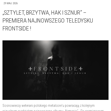
29 MAJ 2026
„SZTYLET, BRZYTWA, HAK I SZNUR” –
PREMIERA NAJNOWSZEGO TELEDYSKU
FRONTSIDE !
Sosnowieccy weterani polskiego metalcore'u powracają z kolejnym