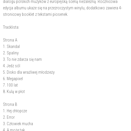
dialogu polskich muzyków z europejską sceną niezależną. Rocznicowa
edycja albumu ukaże się na przezroczystym winylu, dodatkowo zawiera 4-
stronicowy booklet z tekstami piosenek.
Tracklista:
Strona A
1. Skandal
2. Spaliny
3. To nie zdarza się nam
4. Jedz sól
5. Disko dla wrażliwej młodzieży
6. Megapixel
7. 100 lat
8. Kulą w płot
Strona B
1. Hej chłopcze
2. Error
3. Człowiek mucha
4. A może tak