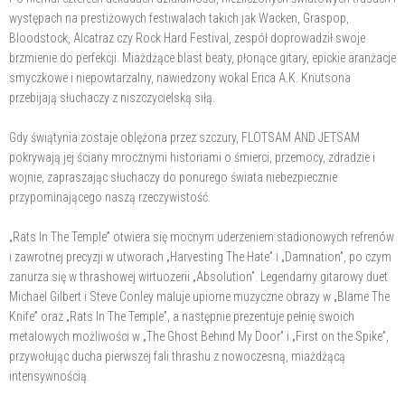
występach na prestiżowych festiwalach takich jak Wacken, Graspop,
Bloodstock, Alcatraz czy Rock Hard Festival, zespół doprowadził swoje
brzmienie do perfekcji. Miażdżące blast beaty, płonące gitary, epickie aranżacje
smyczkowe i niepowtarzalny, nawiedzony wokal Erica A.K. Knutsona
przebijają słuchaczy z niszczycielską siłą.
Gdy świątynia zostaje oblężona przez szczury, FLOTSAM AND JETSAM
pokrywają jej ściany mrocznymi historiami o śmierci, przemocy, zdradzie i
wojnie, zapraszając słuchaczy do ponurego świata niebezpiecznie
przypominającego naszą rzeczywistość.
„Rats In The Temple” otwiera się mocnym uderzeniem stadionowych refrenów
i zawrotnej precyzji w utworach „Harvesting The Hate” i „Damnation”, po czym
zanurza się w thrashowej wirtuozerii „Absolution”. Legendarny gitarowy duet
Michael Gilbert i Steve Conley maluje upiorne muzyczne obrazy w „Blame The
Knife” oraz „Rats In The Temple”, a następnie prezentuje pełnię swoich
metalowych możliwości w „The Ghost Behind My Door” i „First on the Spike”,
przywołując ducha pierwszej fali thrashu z nowoczesną, miażdżącą
intensywnością.