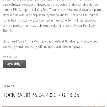
Zarejestrowany występ to dowód na to jak potężne i doskonałe było trio:
Lemmy, Phil Campbell i Mikkey Dee. To także nie tylko zróżnicowany repertuar,
ale także indywidualne popisy muzycznego kunsztu każdego z muzyków,
którzy byli wówczas w szczycie swojej muzycznej formy. Lista utworów
zawiera perełkę - pierwszy publicznie wykonany cover utworu Thin Lizzy
‘Rosalie’!
Motörhead “Live At The Montreux Jazz Festival ’07” dostępny będzie jako
podwójny winyl, podwójny CD i na portalach streamingowych.
źródło: BMG
Czytaj dalej...
24 KWI 2023
ROCK RADIO 26.04.2023 R G.18.05