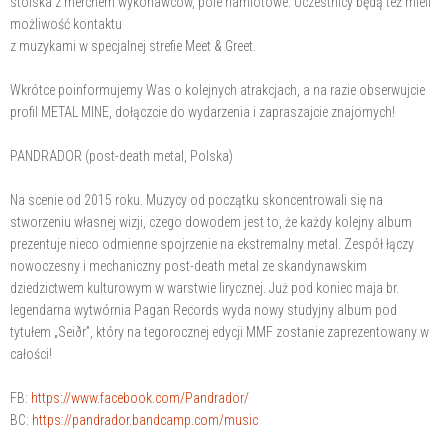
stoiska z merchem wykonawców, pole namiotowe. Uczestnicy będą też mieli
możliwość kontaktu
z muzykami w specjalnej strefie Meet & Greet.
Wkrótce poinformujemy Was o kolejnych atrakcjach, a na razie obserwujcie
profil METAL MINE, dołączcie do wydarzenia i zapraszajcie znajomych!
PANDRADOR (post-death metal, Polska)
Na scenie od 2015 roku. Muzycy od początku skoncentrowali się na
stworzeniu własnej wizji, czego dowodem jest to, że każdy kolejny album
prezentuje nieco odmienne spojrzenie na ekstremalny metal. Zespół łączy
nowoczesny i mechaniczny post-death metal ze skandynawskim
dziedzictwem kulturowym w warstwie lirycznej. Już pod koniec maja br.
legendarna wytwórnia Pagan Records wyda nowy studyjny album pod
tytułem „Seiðr”, który na tegorocznej edycji MMF zostanie zaprezentowany w
całości!
FB:
https://www.facebook.com/Pandrador/
BC:
https://pandrador.bandcamp.com/music