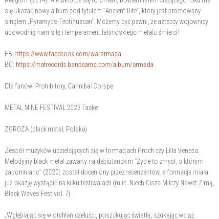
się ukazać nowy album pod tytułem “Ancient Rite”, który jest promowany
singlem „Pyramyds-Teotihuacan”. Możemy być pewni, że azteccy wojownicy
udowodnią nam siłę i temperament latynoskiego metalu śmierci!
FB:
https://www.facebook.com/wararmada
BC:
https://matrecords.bandcamp.com/album/armada
Dla fanów: Prohibitory, Cannibal Corspe
METAL MINE FESTIVAL 2023 Taake
ZGROZA (black metal, Polska)
Zespół muzyków udzielających się w formacjach Proch czy Lilla Veneda.
Melodyjny black metal zawarty na debiutanckim "Życie to zmysł, o którym
zapomniano" (2020) został doceniony przez recenzentów, a formacja miała
już okazję wystąpić na kilku festiwalach (m.in. Niech Cisza Milczy Nawet Zimą,
Black Waves Fest vol. 7).
„Wgłębiając się w otchłań czeluści, poszukując światła, szukając wciąż