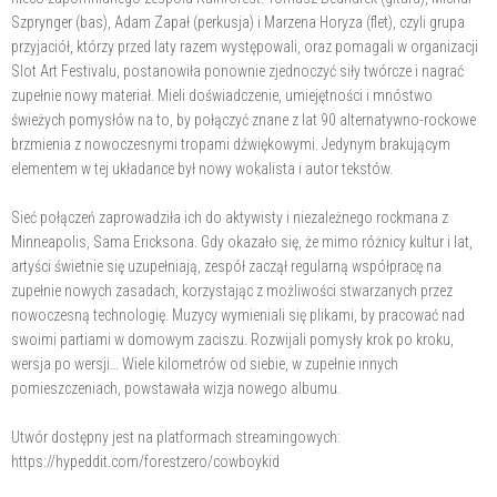
Szprynger (bas), Adam Zapał (perkusja) i Marzena Horyza (flet), czyli grupa
przyjaciół, którzy przed laty razem występowali, oraz pomagali w organizacji
Slot Art Festivalu, postanowiła ponownie zjednoczyć siły twórcze i nagrać
zupełnie nowy materiał. Mieli doświadczenie, umiejętności i mnóstwo
świeżych pomysłów na to, by połączyć znane z lat 90 alternatywno-rockowe
brzmienia z nowoczesnymi tropami dźwiękowymi. Jedynym brakującym
elementem w tej układance był nowy wokalista i autor tekstów.
Sieć połączeń zaprowadziła ich do aktywisty i niezależnego rockmana z
Minneapolis, Sama Ericksona. Gdy okazało się, że mimo różnicy kultur i lat,
artyści świetnie się uzupełniają, zespół zaczął regularną współpracę na
zupełnie nowych zasadach, korzystając z możliwości stwarzanych przez
nowoczesną technologię. Muzycy wymieniali się plikami, by pracować nad
swoimi partiami w domowym zaciszu. Rozwijali pomysły krok po kroku,
wersja po wersji… Wiele kilometrów od siebie, w zupełnie innych
pomieszczeniach, powstawała wizja nowego albumu.
Utwór dostępny jest na platformach streamingowych:
https://hypeddit.com/forestzero/cowboykid