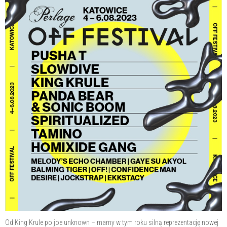
Od King Krule po joe unknown – mamy w tym roku silną reprezentację nowej