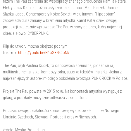
razem The Pau zaprosiła do współpracy znanego producenta Kamila Patera.
Efekty pracy Kamila można usłyszeć na albumach Marii Peszek, Darii ze
Śląska, Jaaa!, Contemporary Noise Sextet i wielu innych. "Hipopotam"
zapowiada duże zmiany w brzmieniu artystki. Kamil Pater dzięki swojej
produkcji skutecznie wprowadza The Pau w nowy gatunek, który najcelniej
określa słowo: CYBERPUNK.
Klip do utworu można obejrzeć pod tym
linkiem:n
https://youtu.be/H4oS3Nk0oNk
The Pau, czyli Paulina Dudek, to osobowość sceniczna, piosenkarka,
multiinstrumentalistka, kompozytorka, autorka tekstów, malarka. Jedna z
najważniejszych autorek młodego pokolenia tworząca PUNK ROCK w Polsce.
Projekt The Pau powstał w 2015 roku. Na koncertach artystka występuje z
gitarą, a podkłady muzyczne odtwarza ze smartfona.
Podczas swojej działalności koncertowej występowała m.in. w Norwegii,
Ukrainie, Czechach, Słowacji, Portugalii oraz w Niemczech.
źródło: Mystic Production