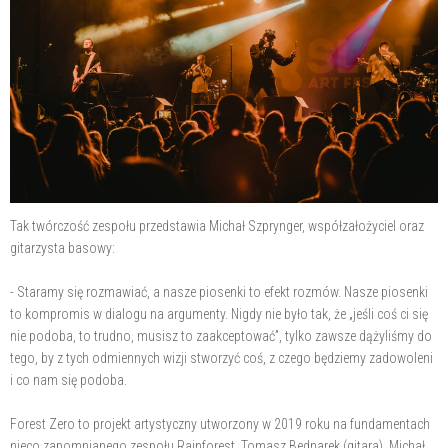
Tak twórczość zespołu przedstawia Michał Szprynger, współzałożyciel oraz
gitarzysta basowy:
- Staramy się rozmawiać, a nasze piosenki to efekt rozmów. Nasze piosenki
to kompromis w dialogu na argumenty. Nigdy nie było tak, że „jeśli coś ci się
nie podoba, to trudno, musisz to zaakceptować”, tylko zawsze dążyliśmy do
tego, by z tych odmiennych wizji stworzyć coś, z czego będziemy zadowoleni
i co nam się podoba.
Forest Zero to projekt artystyczny utworzony w 2019 roku na fundamentach
nieco zapomnianego zespołu Rainforest. Tomasz Bednarek (gitara), Michał