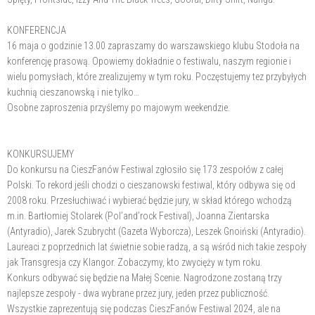
KONFERENCJA
16 maja o godzinie 13.00 zapraszamy do warszawskiego klubu Stodoła na
konferencję prasową. Opowiemy dokładnie o festiwalu, naszym regionie i
wielu pomysłach, które zrealizujemy w tym roku. Poczęstujemy tez przybyłych
kuchnią cieszanowską i nie tylko…
Osobne zaproszenia przyślemy po majowym weekendzie.
KONKURSUJEMY
Do konkursu na CieszFanów Festiwal zgłosiło się 173 zespołów z całej
Polski. To rekord jeśli chodzi o cieszanowski festiwal, który odbywa się od
2008 roku. Przesłuchiwać i wybierać będzie jury, w skład którego wchodzą
m.in. Bartłomiej Stolarek (Pol’and’rock Festival), Joanna Zientarska
(Antyradio), Jarek Szubrycht (Gazeta Wyborcza), Leszek Gnoiński (Antyradio).
Laureaci z poprzednich lat świetnie sobie radzą, a są wśród nich takie zespoły
jak Transgresja czy Klangor. Zobaczymy, kto zwycięży w tym roku.
Konkurs odbywać się będzie na Małej Scenie. Nagrodzone zostaną trzy
najlepsze zespoły - dwa wybrane przez jury, jeden przez publiczność.
Wszystkie zaprezentują się podczas CieszFanów Festiwal 2024, ale na