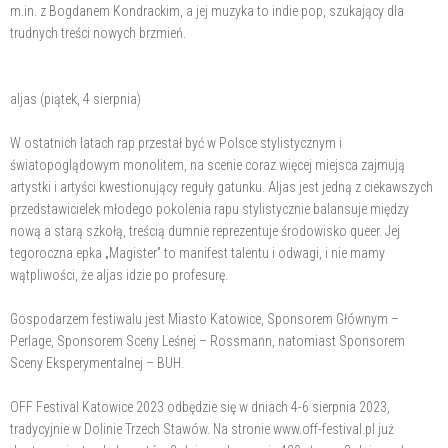
m.in. z Bogdanem Kondrackim, a jej muzyka to indie pop, szukający dla
trudnych treści nowych brzmień.
aljas (piątek, 4 sierpnia)
W ostatnich latach rap przestał być w Polsce stylistycznym i
światopoglądowym monolitem, na scenie coraz więcej miejsca zajmują
artystki i artyści kwestionujący reguły gatunku. Aljas jest jedną z ciekawszych
przedstawicielek młodego pokolenia rapu stylistycznie balansuje między
nową a starą szkołą, treścią dumnie reprezentuje środowisko queer. Jej
tegoroczna epka „Magister” to manifest talentu i odwagi, i nie mamy
wątpliwości, że aljas idzie po profesurę.
Gospodarzem festiwalu jest Miasto Katowice, Sponsorem Głównym –
Perlage, Sponsorem Sceny Leśnej – Rossmann, natomiast Sponsorem
Sceny Eksperymentalnej – BUH.
OFF Festival Katowice 2023 odbędzie się w dniach 4-6 sierpnia 2023,
tradycyjnie w Dolinie Trzech Stawów. Na stronie www.off-festival.pl już