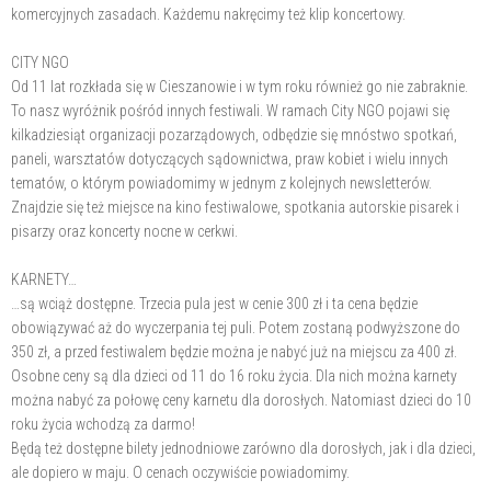
komercyjnych zasadach. Każdemu nakręcimy też klip koncertowy.
CITY NGO
Od 11 lat rozkłada się w Cieszanowie i w tym roku również go nie zabraknie.
To nasz wyróżnik pośród innych festiwali. W ramach City NGO pojawi się
kilkadziesiąt organizacji pozarządowych, odbędzie się mnóstwo spotkań,
paneli, warsztatów dotyczących sądownictwa, praw kobiet i wielu innych
tematów, o którym powiadomimy w jednym z kolejnych newsletterów.
Znajdzie się też miejsce na kino festiwalowe, spotkania autorskie pisarek i
pisarzy oraz koncerty nocne w cerkwi.
KARNETY…
…są wciąż dostępne. Trzecia pula jest w cenie 300 zł i ta cena będzie
obowiązywać aż do wyczerpania tej puli. Potem zostaną podwyższone do
350 zł, a przed festiwalem będzie można je nabyć już na miejscu za 400 zł.
Osobne ceny są dla dzieci od 11 do 16 roku życia. Dla nich można karnety
można nabyć za połowę ceny karnetu dla dorosłych. Natomiast dzieci do 10
roku życia wchodzą za darmo!
Będą też dostępne bilety jednodniowe zarówno dla dorosłych, jak i dla dzieci,
ale dopiero w maju. O cenach oczywiście powiadomimy.