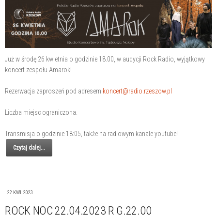
Już w środę 26 kwietnia o godzinie 18.00, w audycji Rock Radio, wyjątkowy
koncert zespołu Amarok!
Rezerwacja zaproszeń pod adresem
koncert@radio.rzeszow.pl
Liczba miejsc ograniczona.
Transmisja o godzinie 18:05, także na radiowym kanale youtube!
Czytaj dalej...
22 KWI 2023
ROCK NOC 22.04.2023 R G.22.00