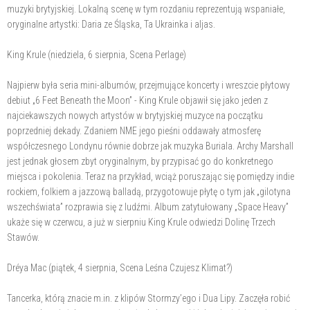
muzyki brytyjskiej. Lokalną scenę w tym rozdaniu reprezentują wspaniałe,
oryginalne artystki: Daria ze Śląska, Ta Ukrainka i aljas.
King Krule (niedziela, 6 sierpnia, Scena Perlage)
Najpierw była seria mini-albumów, przejmujące koncerty i wreszcie płytowy
debiut „6 Feet Beneath the Moon” - King Krule objawił się jako jeden z
najciekawszych nowych artystów w brytyjskiej muzyce na początku
poprzedniej dekady. Zdaniem NME jego pieśni oddawały atmosferę
współczesnego Londynu równie dobrze jak muzyka Buriala. Archy Marshall
jest jednak głosem zbyt oryginalnym, by przypisać go do konkretnego
miejsca i pokolenia. Teraz na przykład, wciąż poruszając się pomiędzy indie
rockiem, folkiem a jazzową balladą, przygotowuje płytę o tym jak „gilotyna
wszechświata” rozprawia się z ludźmi. Album zatytułowany „Space Heavy”
ukaże się w czerwcu, a już w sierpniu King Krule odwiedzi Dolinę Trzech
Stawów.
Dréya Mac (piątek, 4 sierpnia, Scena Leśna Czujesz Klimat?)
Tancerka, którą znacie m.in. z klipów Stormzy’ego i Dua Lipy. Zaczęła robić