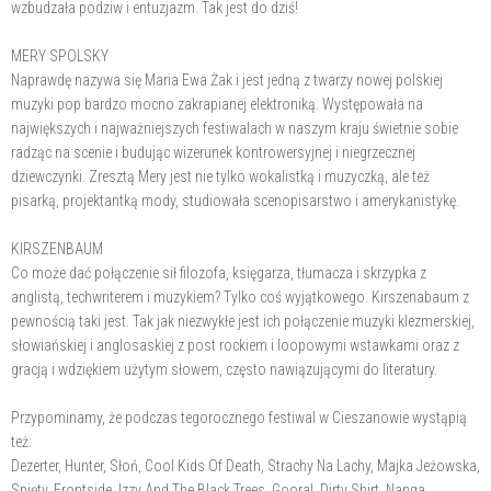
wzbudzała podziw i entuzjazm. Tak jest do dziś!
MERY SPOLSKY
Naprawdę nazywa się Maria Ewa Żak i jest jedną z twarzy nowej polskiej
muzyki pop bardzo mocno zakrapianej elektroniką. Występowała na
największych i najważniejszych festiwalach w naszym kraju świetnie sobie
radząc na scenie i budując wizerunek kontrowersyjnej i niegrzecznej
dziewczynki. Zresztą Mery jest nie tylko wokalistką i muzyczką, ale też
pisarką, projektantką mody, studiowała scenopisarstwo i amerykanistykę.
KIRSZENBAUM
Co może dać połączenie sił filozofa, księgarza, tłumacza i skrzypka z
anglistą, techwriterem i muzykiem? Tylko coś wyjątkowego. Kirszenabaum z
pewnością taki jest. Tak jak niezwykłe jest ich połączenie muzyki klezmerskiej,
słowiańskiej i anglosaskiej z post rockiem i loopowymi wstawkami oraz z
gracją i wdziękiem użytym słowem, często nawiązującymi do literatury.
Przypominamy, że podczas tegorocznego festiwal w Cieszanowie wystąpią
też:
Dezerter, Hunter, Słoń, Cool Kids Of Death, Strachy Na Lachy, Majka Jeżowska,
Spięty, Frontside, Izzy And The Black Trees, Gooral, Dirty Shirt, Nanga.