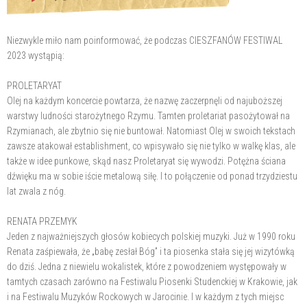
Niezwykle miło nam poinformować, że podczas CIESZFANÓW FESTIWAL
2023 wystąpią:
PROLETARYAT
Olej na każdym koncercie powtarza, że nazwę zaczerpnęli od najuboższej
warstwy ludności starożytnego Rzymu. Tamten proletariat pasożytował na
Rzymianach, ale zbytnio się nie buntował. Natomiast Olej w swoich tekstach
zawsze atakował establishment, co wpisywało się nie tylko w walkę klas, ale
także w idee punkowe, skąd nasz Proletaryat się wywodzi. Potężna ściana
dźwięku ma w sobie iście metalową siłę. I to połączenie od ponad trzydziestu
lat zwala z nóg.
RENATA PRZEMYK
Jeden z najważniejszych głosów kobiecych polskiej muzyki. Już w 1990 roku
Renata zaśpiewała, że „babę zesłał Bóg” i ta piosenka stała się jej wizytówką
do dziś. Jedna z niewielu wokalistek, które z powodzeniem występowały w
tamtych czasach zarówno na Festiwalu Piosenki Studenckiej w Krakowie, jak
i na Festiwalu Muzyków Rockowych w Jarocinie. I w każdym z tych miejsc