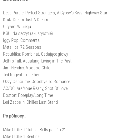
Deep Purple: Perfect Strangers, A Gypsy's Kiss, Highway Star
Kruk: Dream Just A Dream
Ciryam: W biegu
KSU: Na szczyt (akustycznie)
Iggy Pop: Comments
Metallica: 72 Seasons
Republika: Kombinat, Gadające głowy
Jethro Tull: Aqualung, Living in The Past
Jimi Hendrix: Voodoo Chile
Ted Nugent: Together
Ozzy Osbourne: Goodbye To Romance
AC/DC: Are Youe Ready, Shot Of Love
Boston: Foreplay/Long Time
Led Zeppelin: Chilles Last Stand
Po północy...
Mike Oldfield "Tubilar Bells part.1 i 2"
Mike Oldfield: Sentinel