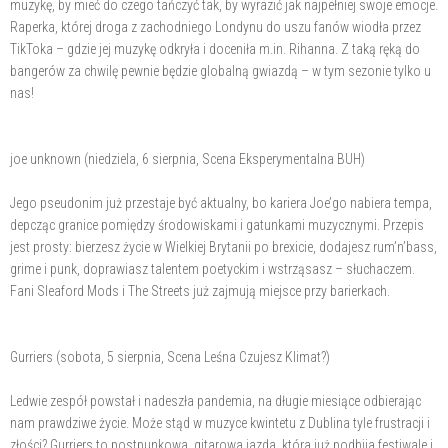
muzykę, by mieć do czego tańczyć tak, by wyrazić jak najpełniej swoje emocje.
Raperka, której droga z zachodniego Londynu do uszu fanów wiodła przez
TikToka – gdzie jej muzykę odkryła i doceniła m.in. Rihanna. Z taką ręką do
bangerów za chwilę pewnie będzie globalną gwiazdą – w tym sezonie tylko u
nas!
joe unknown (niedziela, 6 sierpnia, Scena Eksperymentalna BUH)
Jego pseudonim już przestaje być aktualny, bo kariera Joe’go nabiera tempa,
depcząc granice pomiędzy środowiskami i gatunkami muzycznymi. Przepis
jest prosty: bierzesz życie w Wielkiej Brytanii po brexicie, dodajesz rum’n’bass,
grime i punk, doprawiasz talentem poetyckim i wstrząsasz – słuchaczem.
Fani Sleaford Mods i The Streets już zajmują miejsce przy barierkach.
Gurriers (sobota, 5 sierpnia, Scena Leśna Czujesz Klimat?)
Ledwie zespół powstał i nadeszła pandemia, na długie miesiące odbierając
nam prawdziwe życie. Może stąd w muzyce kwintetu z Dublina tyle frustracji i
złości? Gurriers to postpunkowa, gitarowa jazda, która już podbija festiwale i