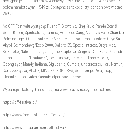
dostępna jest pula karnetów 3-dniowych w cenie 429 zł oraz 3-dniowych z
polem namiotowym – 549 zł. Dostępne są także bilety jednodniowe w cene
269 zł.
Na OFF Festivalu wystąpią: Pusha T, Slowdive, King Krule, Panda Bear &
Sonic Boom, Spiritualized, Tamino, Homixide Gang, Melody's Echo Chamber,
Balming Tiger, OFF!, Confidence Man, Desire, Jockstrap, Ekkstacy, Gaye Su
Akyol, Belmondawg/Expo 2000, Calibro 35, Special Interest, Dreya Mac,
Kokoroko, Nation of Language, The Staples Jr. Singers, Gilla Band, Nnamdi,
Trupa Trupa gra "Headache", joe unknown, Ela Minus, Lancey Foux,
Obongjayar, Mandy, Indiana, Big Joanie, Gurriers, underscores, Haru Nemuri,
Daria ze Śląska, VLURE, MIND ENTERPRISES, Son Rompe Pera, mop, Ta
Ukrainka, mop, Butch Kassidy, aljas i wielu innych...
Wypatrujcie kolejnych informacji na www oraz w naszych social mediach!
https://off-festival.pl/
https://www.facebook.com/offfestival/
https://www.instagram.com/offfestival/