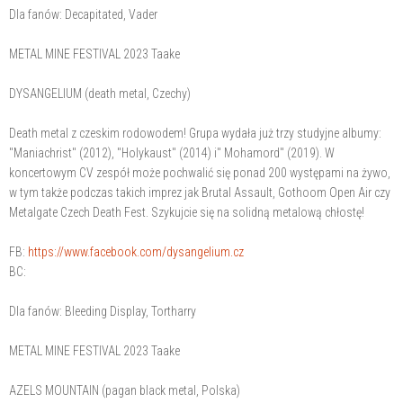
Dla fanów: Decapitated, Vader
METAL MINE FESTIVAL 2023 Taake
DYSANGELIUM (death metal, Czechy)
Death metal z czeskim rodowodem! Grupa wydała już trzy studyjne albumy:
"Maniachrist" (2012), "Holykaust" (2014) i" Mohamord" (2019). W
koncertowym CV zespół może pochwalić się ponad 200 występami na żywo,
w tym także podczas takich imprez jak Brutal Assault, Gothoom Open Air czy
Metalgate Czech Death Fest. Szykujcie się na solidną metalową chłostę!
FB:
https://www.facebook.com/dysangelium.cz
BC:
Dla fanów: Bleeding Display, Tortharry
METAL MINE FESTIVAL 2023 Taake
AZELS MOUNTAIN (pagan black metal, Polska)