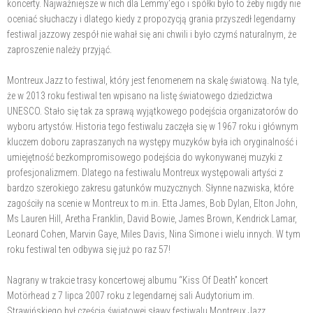
koncerty. Najważniejsze w nich dla Lemmy'ego i spółki było to żeby nigdy nie
oceniać słuchaczy i dlatego kiedy z propozycją grania przyszedł legendarny
festiwal jazzowy zespół nie wahał się ani chwili i było czymś naturalnym, że
zaproszenie należy przyjąć.
Montreux Jazz to festiwal, który jest fenomenem na skalę światową. Na tyle,
że w 2013 roku festiwal ten wpisano na listę światowego dziedzictwa
UNESCO. Stało się tak za sprawą wyjątkowego podejścia organizatorów do
wyboru artystów. Historia tego festiwalu zaczęła się w 1967 roku i głównym
kluczem doboru zapraszanych na występy muzyków była ich oryginalność i
umiejętność bezkompromisowego podejścia do wykonywanej muzyki z
profesjonalizmem. Dlatego na festiwalu Montreux występowali artyści z
bardzo szerokiego zakresu gatunków muzycznych. Słynne nazwiska, które
zagościły na scenie w Montreux to m.in. Etta James, Bob Dylan, Elton John,
Ms Lauren Hill, Aretha Franklin, David Bowie, James Brown, Kendrick Lamar,
Leonard Cohen, Marvin Gaye, Miles Davis, Nina Simone i wielu innych. W tym
roku festiwal ten odbywa się już po raz 57!
Nagrany w trakcie trasy koncertowej albumu “Kiss Of Death” koncert
Motörhead z 7 lipca 2007 roku z legendarnej sali Audytorium im.
Strawińskiego był częścią światowej sławy festiwalu Montreux Jazz.