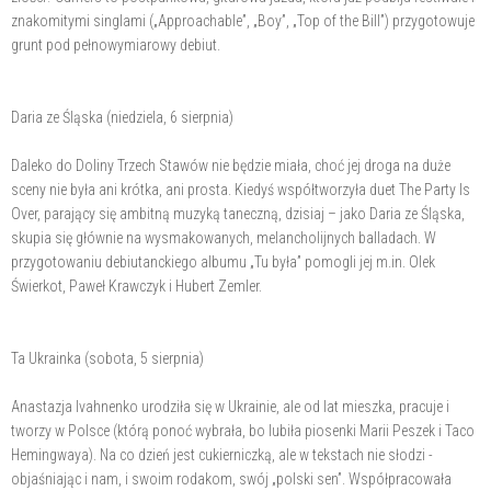
znakomitymi singlami („Approachable”, „Boy”, „Top of the Bill”) przygotowuje
grunt pod pełnowymiarowy debiut.
Daria ze Śląska (niedziela, 6 sierpnia)
Daleko do Doliny Trzech Stawów nie będzie miała, choć jej droga na duże
sceny nie była ani krótka, ani prosta. Kiedyś współtworzyła duet The Party Is
Over, parający się ambitną muzyką taneczną, dzisiaj – jako Daria ze Śląska,
skupia się głównie na wysmakowanych, melancholijnych balladach. W
przygotowaniu debiutanckiego albumu „Tu była” pomogli jej m.in. Olek
Świerkot, Paweł Krawczyk i Hubert Zemler.
Ta Ukrainka (sobota, 5 sierpnia)
Anastazja Ivahnenko urodziła się w Ukrainie, ale od lat mieszka, pracuje i
tworzy w Polsce (którą ponoć wybrała, bo lubiła piosenki Marii Peszek i Taco
Hemingwaya). Na co dzień jest cukierniczką, ale w tekstach nie słodzi -
objaśniając i nam, i swoim rodakom, swój „polski sen”. Współpracowała