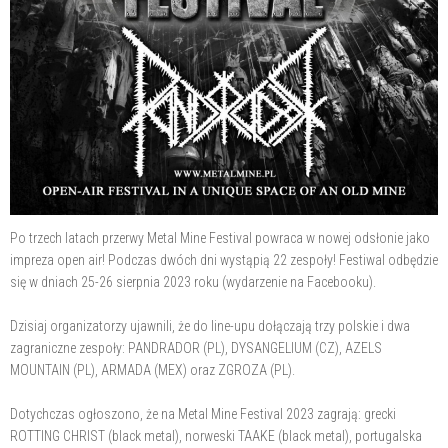
Po trzech latach przerwy Metal Mine Festival powraca w nowej odsłonie jako
impreza open air! Podczas dwóch dni wystąpią 22 zespoły! Festiwal odbędzie
się w dniach 25-26 sierpnia 2023 roku (wydarzenie na Facebooku).
Dzisiaj organizatorzy ujawnili, że do line-upu dołączają trzy polskie i dwa
zagraniczne zespoły: PANDRADOR (PL), DYSANGELIUM (CZ), AZELS
MOUNTAIN (PL), ARMADA (MEX) oraz ZGROZA (PL).
Dotychczas ogłoszono, że na Metal Mine Festival 2023 zagrają: grecki
ROTTING CHRIST (black metal), norweski TAAKE (black metal), portugalska