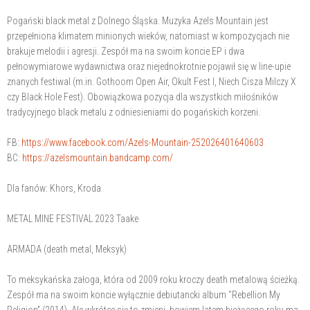
Pogański black metal z Dolnego Śląska. Muzyka Azels Mountain jest
przepełniona klimatem minionych wieków, natomiast w kompozycjach nie
brakuje melodii i agresji. Zespół ma na swoim koncie EP i dwa
pełnowymiarowe wydawnictwa oraz niejednokrotnie pojawił się w line-upie
znanych festiwal (m.in. Gothoom Open Air, Okult Fest I, Niech Cisza Milczy X
czy Black Hole Fest). Obowiązkowa pozycja dla wszystkich miłośników
tradycyjnego black metalu z odniesieniami do pogańskich korzeni.
FB:
https://www.facebook.com/Azels-Mountain-252026401640603
BC:
https://azelsmountain.bandcamp.com/
Dla fanów: Khors, Kroda
METAL MINE FESTIVAL 2023 Taake
ARMADA (death metal, Meksyk)
To meksykańska załoga, która od 2009 roku kroczy death metalową ścieżką.
Zespół ma na swoim koncie wyłącznie debiutancki album "Rebellion My
Religion” (2014). Ale wkrótce się to zmieni, bowiem latem bieżącego roku ma