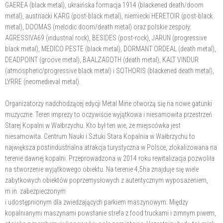
GAEREA (black metal), ukraińska formacja 1914 (blackened death/doom
metal), austriacki KARG (post-black metal), niemiecki HERETOIR (post-black
metal), DOOMAS (melodic doom/death metal) oraz polskie zespoły:
AGRESSIVA69 (industrial rock), BESIDES (post-rock), JARUN (progressive
black metal), MEDICO PESTE (black metal), DORMANT ORDEAL (death metal),
DEADPOINT (groove metal), BAALZAGOTH (death metal), KALT VINDUR
(atmospheric/progressive black metal) i SOTHORIS (blackened death metal),
LYRRE (neomedieval metal).
Organizatorzy nadchodzącej edycji Metal Mine otworzą się na nowe gatunki
muzyczne. Teren imprezy to oczywiście wyjątkowa i niesamowita przestrzeń
Starej Kopalni w Wałbrzychu. Kto był ten wie, że miejscówka jest
niesamowita. Centrum Nauki i Sztuki Stara Kopalnia w Wałbrzychu to
największa postindustrialna atrakcja turystyczna w Polsce, zlokalizowana na
terenie dawnej kopalni. Przeprowadzona w 2014 roku rewitalizacja pozwoliła
na stworzenie wyjątkowego obiektu. Na terenie 4,5ha znajduje się wiele
zabytkowych obiektów poprzemysłowych z autentycznym wyposażeniem,
m.in. zabezpieczonym
i udostępnionym dla zwiedzających parkiem maszynowym. Między
kopalnianymi maszynami powstanie strefa z food truckami i zimnym piwem,