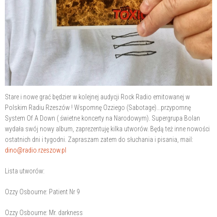
Stare i nowe grać będzier w kolejnej audycji Rock Radio emitowanej w
Polskim Radiu Rzeszów ! Wspomnę Ozziego (Sabotage)...przypomnę
System Of A Down ( świetne koncerty na Narodowym). Supergrupa Bolan
wydała swój nowy album, zaprezentuję kilka utworów. Będą też inne nowości
ostatnich dni i tygodni. Zapraszam zatem do słuchania i pisania, mail:
dino@radio.rzeszow.pl
Lista utworów:
Ozzy Osbourne: Patient Nr 9
Ozzy Osbourne: Mr. darkness