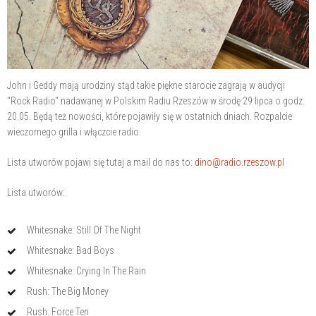
John i Geddy mają urodziny stąd takie piękne starocie zagrają w audycji
"Rock Radio" nadawanej w Polskim Radiu Rzeszów w środę 29 lipca o godz.
20.05. Będą też nowości, które pojawiły się w ostatnich dniach. Rozpalcie
wieczornego grilla i włączcie radio.
Lista utworów pojawi się tutaj a mail do nas to:
dino@radio.rzeszow.pl
Lista utworów:
Whitesnake: Still Of The Night
Whitesnake: Bad Boys
Whitesnake: Crying In The Rain
Rush: The Big Money
Rush: Force Ten