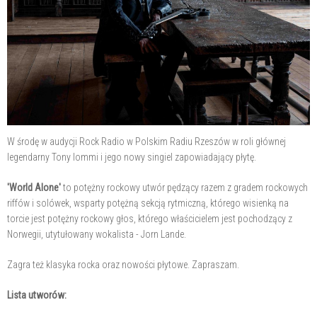
W środę w audycji Rock Radio w Polskim Radiu Rzeszów w roli głównej
legendarny Tony Iommi i jego nowy singiel zapowiadający płytę.
'World Alone'
to potężny rockowy utwór pędzący razem z gradem rockowych
riffów i solówek, wsparty potężną sekcją rytmiczną, którego wisienką na
torcie jest potężny rockowy głos, którego właścicielem jest pochodzący z
Norwegii, utytułowany wokalista - Jorn Lande.
Zagra też klasyka rocka oraz nowości płytowe. Zapraszam.
Lista utworów: