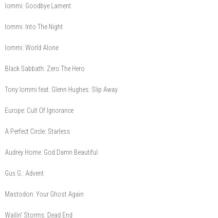
Iommi: Goodbye Lament
Iommi: Into The Night
Iommi: World Alone
Black Sabbath: Zero The Hero
Tony Iommi feat. Glenn Hughes: Slip Away
Europe: Cult Of Ignorance
A Perfect Circle: Starless
Audrey Horne: God Damn Beautiful
Gus G.: Advent
Mastodon: Your Ghost Again
Wailin' Storms: Dead End