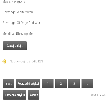
Muse: Hexagons
Savatage: White Witch
Savatage: Of Rage And War
Metallica: Bleeding Me
Czytaj dalej...
Subskrybuj to źródło RSS
start
Poprzedni artykuł
1
2
3
…
Strona 1 z 208
Następny artykuł
koniec