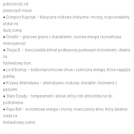
publiczność od
pierwszych minut.
● Grzegorz Kupczyk – klasyczna rockowa charyzma i mocny, rozpoznawalny
wokal na
dużą scenę.
● Ornette – gitarowe granie z charakterem, surowa energia i koncertowa
intensywność.
● Stacja B. – bieszczadzki klimat podkręcony punkowym brzmieniem, idealne
na
festiwalowy tłum.
● Lord Bishop – bezkompromisowe show i sceniczna energia, która napędza
publikę.
● Krzywa Alternatywa – alternatywno-rockowy charakter i brzmienie z
pazurem.
● Stare Dziady – temperament i klimat, który robi atmosferę nie do
podrobienia.
● Raya Bell – koncertowa energia i mocny, nowoczesny drive, który świetnie
siada na
festiwalowej scenie.