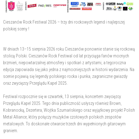
Cieszanów Rock Festiwal 2026 – trzy dni rockowych legend i najlepszej
polskiej sceny !
W dniach 13–15 sierpnia 2026 roku Cieszanów ponownie stanie się rockową
stolicą Polski. Cieszanów Rock Festiwal od lat przyciąga fanów mocnych
brzmień, niepowtarzalnej atmosfery i spotkań z artystami, a tegoroczna
edycja zapowiada się jako jedna z najmocniejszych w historii wydarzenia. Na
scenie pojawią się legendy polskiego rocka i punka, zagraniczne gwiazdy
oraz zwycięzcy Przeglądu Kapel 2025.
Festiwal rozpocznie się w czwartek, 13 sierpnia, koncertem zwycięzcy
Przeglądu Kapel 2025. Tego dnia publiczność usłyszy również Brown,
Kobranocką, Dezertera, Wojtka Szumańskiego oraz wyjątkowy projekt Polish
Metal Alliance, który połączy muzyków czołowych polskich zespołów
metalowych. To doskonałe otwarcie trzech dni wypełnionych gitarowym
graniem.