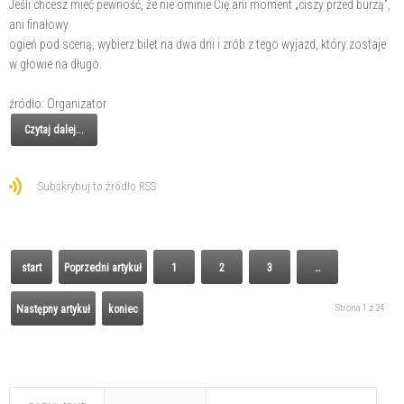
Jeśli chcesz mieć pewność, że nie ominie Cię ani moment „ciszy przed burzą”,
ani finałowy
ogień pod sceną, wybierz bilet na dwa dni i zrób z tego wyjazd, który zostaje
w głowie na długo.
źródło: Organizator
Czytaj dalej...
Subskrybuj to źródło RSS
start
Poprzedni artykuł
1
2
3
…
Strona 1 z 24
Następny artykuł
koniec