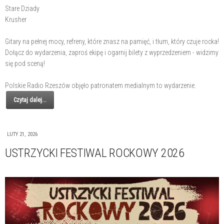
Stare Dziady
Krusher
Gitary na pełnej mocy, refreny, które znasz na pamięć, i tłum, który czuje rocka!
Dołącz do wydarzenia, zaproś ekipę i ogarnij bilety z wyprzedzeniem - widzimy
się pod sceną!
Polskie Radio Rzeszów objęło patronatem medialnym to wydarzenie.
Czytaj dalej...
LUTY 21, 2026
USTRZYCKI FESTIWAL ROCKOWY 2026