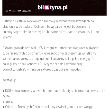
Ustrzycki Festiwal Rockowy to rockowy weekend w Bieszczadach na
stadionie w Ustrzykach Dolnych. To wydarzenie jest budowane na
autentycznym klimacie, energii publiczności i muzyce na żywo bez korpo-
ściemy.
Główna gwiazda festiwalu, KSU, zagra w Ustrzykach dwa razy, w dwóch
zupełnie różnych odsłonach. Pierwszego dnia zaprezentuje wyjątkowy
koncert akustyczny, a drugiego dnia klasyczny set z pełną energią. To
największy polski koncert KSU w tym sezonie i symboliczny
powrót „u siebie”, w miejscu z którego zespół się wywodzi.
Wystąpią:
● KSU – dwa koncerty w dwóch odsłonach: akustycznie oraz klasyczny set z
pełną
energią.
● Orkiestra Dorosłych Dzieci – rockowy żywioł i granie, które wciąga