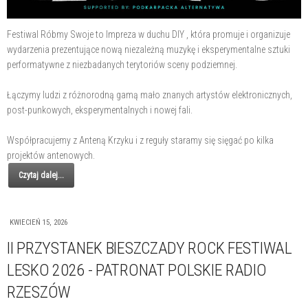
Festiwal Róbmy Swoje to Impreza w duchu DIY , która promuje i organizuje
wydarzenia prezentujące nową niezależną muzykę i eksperymentalne sztuki
performatywne z niezbadanych terytoriów sceny podziemnej.
Łączymy ludzi z różnorodną gamą mało znanych artystów elektronicznych,
post-punkowych, eksperymentalnych i nowej fali.
Współpracujemy z Anteną Krzyku i z reguły staramy się sięgać po kilka
projektów antenowych.
Czytaj dalej...
KWIECIEŃ 15, 2026
II PRZYSTANEK BIESZCZADY ROCK FESTIWAL
LESKO 2026 - PATRONAT POLSKIE RADIO
RZESZÓW