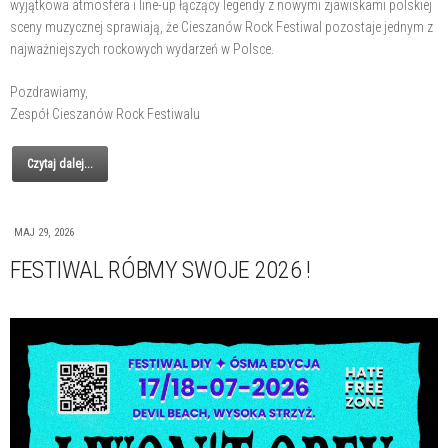
wyjątkowa atmosfera i line-up łączący legendy z nowymi zjawiskami polskiej
sceny muzycznej sprawiają, że Cieszanów Rock Festiwal pozostaje jednym z
najważniejszych rockowych wydarzeń w Polsce.
Pozdrawiamy,
Zespół Cieszanów Rock Festiwalu
Czytaj dalej...
MAJ 29, 2026
FESTIWAL RÓBMY SWOJE 2026 !