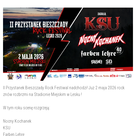
II Przystanek Bieszczady Rock Festiwal nadchodzi! Już 2 maja 2026 rock
znów rozbrzmi na Stadionie Miejskim w Lesku !
W tym roku scenę rozgrzeją:
Nocny Kochanek
KSU
Farben Lehre