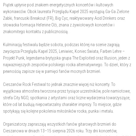
Piątek upłynie pod znakiem energetycznych koncertów i kultowych
wykonawców. Obok laureata Przeglądu Kapel 2025 wystąpią Ga-Ga Zielone
Żabki, francuski Breakout (FR), Big Cyc, reaktywowany Acid Drinkers oraz
słowacka formacja Heľenine Oči, znana z żywiołowych koncertów i
znakomitego kontaktu z publicznością.
Kulminacją festiwalu będzie sobota, podczas której na scenie zagrają
zwycięzca Przeglądu Kapel 2025, Leniwiec, Koniec Świata, Farben Lehre –
Projekt Punk, legendarna brytyjska grupa The Exploited oraz Illusion, jeden z
najważniejszych zespołów polskiego rocka alternatywnego. To dzień, który z
pewnością zapisze się w pamięci fanów mocnych brzmień.
Cieszanów Rock Festiwal to jednak znacznie więcej niż koncerty. To
wyjątkowa atmosfera tworzona przez tysiące uczestników, pole namiotowe,
strefa City NGO, spotkania z artystami oraz liczne wydarzenia towarzyszące,
które od lat budują niepowtarzalny charakter imprezy. To miejsce, gdzie
spotykają się kolejne pokolenia miłośników rocka, punka i metalu.
Organizatorzy zapraszają wszystkich fanów gitarowych brzmień do
Cieszanowa w dniach 13–15 sierpnia 2026 roku. Trzy dni koncertów,